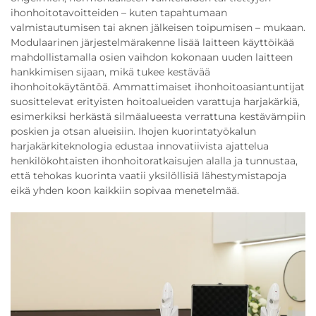
ihonhoitotavoitteiden – kuten tapahtumaan
valmistautumisen tai aknen jälkeisen toipumisen – mukaan.
Modulaarinen järjestelmärakenne lisää laitteen käyttöikää
mahdollistamalla osien vaihdon kokonaan uuden laitteen
hankkimisen sijaan, mikä tukee kestävää
ihonhoitokäytäntöä. Ammattimaiset ihonhoitoasiantuntijat
suosittelevat erityisten hoitoalueiden varattuja harjakärkiä,
esimerkiksi herkästä silmäalueesta verrattuna kestävämpiin
poskien ja otsan alueisiin. Ihojen kuorintatyökalun
harjakärkiteknologia edustaa innovatiivista ajattelua
henkilökohtaisten ihonhoitoratkaisujen alalla ja tunnustaa,
että tehokas kuorinta vaatii yksilöllisiä lähestymistapoja
eikä yhden koon kaikkiin sopivaa menetelmää.