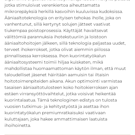
jotka stimuloivat verenkiertoa aiheuttamatta
mikrorepäyksiä herkillä kasvoihin kuuluvissa kudoksissa.
Ääniaaltoteknologia on erityisen tehokas iholle, joka on
vanhentunut, sillä kertynyt solujen jätteet vaativat
tiukempaa poistoprosessia. Käyttäjät havaitsevat
välittömiä parannuksia ihotekstuuriin ja loistoon
ääniaaltohoitojen jälkeen, sillä teknologia paljastaa uudet,
terveet ihokerrokset, jotka olivat aiemmin piilossa
pinnallisessa kerroksessa. Ihon kuorintatyökalun
ääniaaltosysteemi toimii hiljaa kuiskaten, mikä
mahdollistaa huomaamattoman käytön ilman, että muut
taloudelliset jäsenet häiritään aamuisin tai iltaisin
hoitotoimenpiteiden aikana. Akun optimointi varmistaa
tasaisen ääniaaltotulosteen koko hoitokierroksen ajan
estäen virransyöttövaihtelut, jotka voisivat heikentää
kuorintalaatua. Tämä teknologinen edistys on tulosta
vuosien tutkimus- ja kehitystyöstä ja asettaa ihon
kuorintatyökalun premiumratkaisuksi vaativaan
kuluttajaan, joka hakee ammattimaisen laatuista
ihoihoinetta.