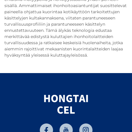
sisällä. Ammattimaiset ihonhoitoasiantuntijat suosittelevat
paineella ohjattua kuorintaa kotikäyttöön tarkoitettujen
käsittelyjen kultakannaksena, viitaten parantuneeseen
turvallisuusprofiiliin ja parantuneeseen käsittelyn
ennustettavuuteen. Tämä älykäs teknologia edustaa
merkittävää edistystä kuluttajien ihonhoitolaitteiden
turvallisuudessa ja ratkaisee keskeisiä huolenaiheita, jotka
aiemmin rajoittivat mekaanisten kuorintalaitteiden laajaa
hyväksyntää yleisessä kuluttajayleisössä.