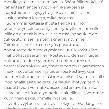
monikäyttöisen laitteen avulla. Säännöllinen käyttö
vähentää hienojen ryppyjen, ikärakojen ja
ikäpisteiden näkyvyyttä jatkuvan pintatason
uusiutumisen kautta, mikä paljastaa
nuoremmankaltaisia ihosta kerroksia. Ihon
kuorintatyökalu on erityisen hyödyllinen ihmisille,
joilla on aknealtis iho, sillä se estää ihonaukkojen
tukkeutumisen ja siten aknen syntyminen.
Toiminnallinen etu on myös parantunut
hoitotuotteiden imeytyminen: juuri kuorittu iho
mahdollistaa serumien, kosteusvoiden ja muiden
hoitotuotteiden syvemmän tunkeutumisen
dermaalikerroksiin. Käyttäjät raportoivat paremman
meikin soveltamisen ja pidempiä kestävyyksiä
kosmetiikkatuotteille asianmukaisesti valmistetulla
ihopinnalla. Laite soveltuu erilaisiin ihotyyppeihin
säädettävien voimakkuusasetusten avulla, mikä
takaa hellän käsittelyn herkille alueille ja syvemmän
kuorinnan paksuimmille ihoalueille.
Käytettävyyteen vaikuttavia tekijöitä ovat langaton
toiminta, matkailuun sopiva suunnittelu ja nopea