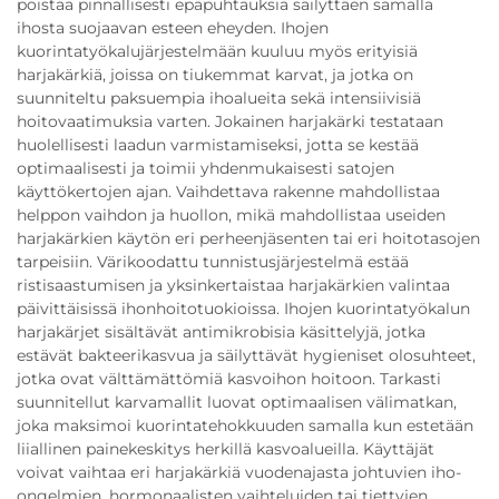
poistaa pinnallisesti epäpuhtauksia säilyttäen samalla
ihosta suojaavan esteen eheyden. Ihojen
kuorintatyökalujärjestelmään kuuluu myös erityisiä
harjakärkiä, joissa on tiukemmat karvat, ja jotka on
suunniteltu paksuempia ihoalueita sekä intensiivisiä
hoitovaatimuksia varten. Jokainen harjakärki testataan
huolellisesti laadun varmistamiseksi, jotta se kestää
optimaalisesti ja toimii yhdenmukaisesti satojen
käyttökertojen ajan. Vaihdettava rakenne mahdollistaa
helppon vaihdon ja huollon, mikä mahdollistaa useiden
harjakärkien käytön eri perheenjäsenten tai eri hoitotasojen
tarpeisiin. Värikoodattu tunnistusjärjestelmä estää
ristisaastumisen ja yksinkertaistaa harjakärkien valintaa
päivittäisissä ihonhoitotuokioissa. Ihojen kuorintatyökalun
harjakärjet sisältävät antimikrobisia käsittelyjä, jotka
estävät bakteerikasvua ja säilyttävät hygieniset olosuhteet,
jotka ovat välttämättömiä kasvoihon hoitoon. Tarkasti
suunnitellut karvamallit luovat optimaalisen välimatkan,
joka maksimoi kuorintatehokkuuden samalla kun estetään
liiallinen painekeskitys herkillä kasvoalueilla. Käyttäjät
voivat vaihtaa eri harjakärkiä vuodenajasta johtuvien iho-
ongelmien, hormonaalisten vaihteluiden tai tiettyjen