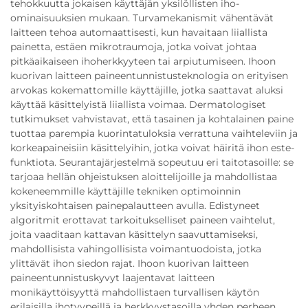
tehokkuutta jokaisen käyttäjän yksilöllisten iho-
ominaisuuksien mukaan. Turvamekanismit vähentävät
laitteen tehoa automaattisesti, kun havaitaan liiallista
painetta, estäen mikrotraumoja, jotka voivat johtaa
pitkäaikaiseen ihoherkkyyteen tai arpiutumiseen. Ihoon
kuorivan laitteen paineentunnistusteknologia on erityisen
arvokas kokemattomille käyttäjille, jotka saattavat aluksi
käyttää käsittelyistä liiallista voimaa. Dermatologiset
tutkimukset vahvistavat, että tasainen ja kohtalainen paine
tuottaa parempia kuorintatuloksia verrattuna vaihteleviin ja
korkeapaineisiin käsittelyihin, jotka voivat häiritä ihon este-
funktiota. Seurantajärjestelmä sopeutuu eri taitotasoille: se
tarjoaa hellän ohjeistuksen aloittelijoille ja mahdollistaa
kokeneemmille käyttäjille tekniken optimoinnin
yksityiskohtaisen painepalautteen avulla. Edistyneet
algoritmit erottavat tarkoitukselliset paineen vaihtelut,
joita vaaditaan kattavan käsittelyn saavuttamiseksi,
mahdollisista vahingollisista voimantuodoista, jotka
ylittävät ihon siedon rajat. Ihoon kuorivan laitteen
paineentunnistuskyvyt laajentavat laitteen
monikäyttöisyyttä mahdollistaen turvallisen käytön
erilaisilla ihotyypeillä ja herkkyystasoilla yhden perheen