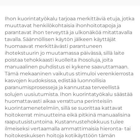
ihoterveyden
toimivalla
parantamiseen ja
mesoterapialla ja
vaalentamiseen
korkeapaineisella
Ihon kuorintatyökalu tarjoaa merkittäviä etuja, jotka
ammattimaiseen
suihkulla,
muuttavat henkilökohtaisia ihonhoitotapoja ja
käyttöön
kauneussalongin
parantavat ihon terveyttä ja ulkonäköä mitattavalla
laitteisto
tavalla. Säännöllisen käytön jälkeen käyttäjät
huomaavat merkittävästi parantuneen
ihotekstuurin jo muutamassa päivässä, sillä laite
poistaa tehokkaasti kuolleita ihosoluja, joita
manuaalinen puhdistus ei kykene saavuttamaan.
Tämä mekaaninen vaikutus stimuloi verenkierrosta
kasvojen kudoksissa, edistää luonnollisia
paranumisprosesseja ja kannustaa terveellistä
solujen uusiutumista. Ihon kuorintatyökalu säästää
huomattavasti aikaa verrattuna perinteisiin
kuorintamenetelmiin, sillä se suorittaa kattavat
hoitokerrat minuutteina eikä pitkinä manuaalisina
raaputusistuntoina. Kustannustehokkuus tulee
ilmeiseksi vertaamalla ammattimaisia hieronta- tai
hoitokeskuksen hoitoja kotikäyttöön tämän