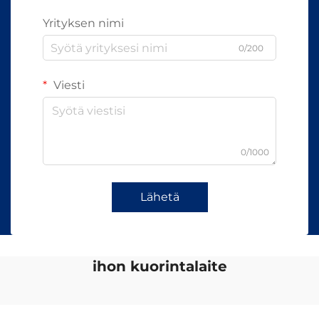
Yrityksen nimi
0/200
Viesti
0/1000
Lähetä
ihon kuorintalaite