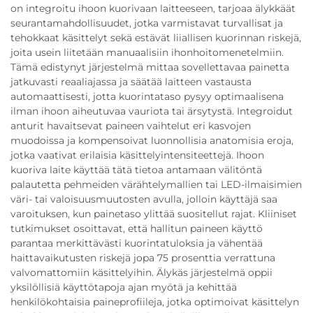
on integroitu ihoon kuorivaan laitteeseen, tarjoaa älykkäät
seurantamahdollisuudet, jotka varmistavat turvallisat ja
tehokkaat käsittelyt sekä estävät liiallisen kuorinnan riskejä,
joita usein liitetään manuaalisiin ihonhoitomenetelmiin.
Tämä edistynyt järjestelmä mittaa sovellettavaa painetta
jatkuvasti reaaliajassa ja säätää laitteen vastausta
automaattisesti, jotta kuorintataso pysyy optimaalisena
ilman ihoon aiheutuvaa vauriota tai ärsytystä. Integroidut
anturit havaitsevat paineen vaihtelut eri kasvojen
muodoissa ja kompensoivat luonnollisia anatomisia eroja,
jotka vaativat erilaisia käsittelyintensiteettejä. Ihoon
kuoriva laite käyttää tätä tietoa antamaan välitöntä
palautetta pehmeiden värähtelymallien tai LED-ilmaisimien
väri- tai valoisuusmuutosten avulla, jolloin käyttäjä saa
varoituksen, kun painetaso ylittää suositellut rajat. Kliiniset
tutkimukset osoittavat, että hallitun paineen käyttö
parantaa merkittävästi kuorintatuloksia ja vähentää
haittavaikutusten riskejä jopa 75 prosenttia verrattuna
valvomattomiin käsittelyihin. Älykäs järjestelmä oppii
yksilöllisiä käyttötapoja ajan myötä ja kehittää
henkilökohtaisia paineprofiileja, jotka optimoivat käsittelyn