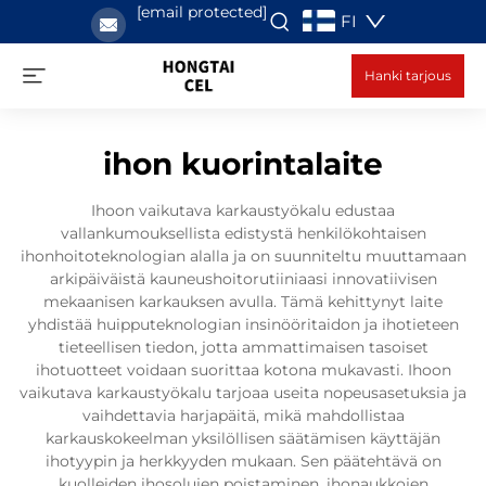
[email protected]
FI
Hanki tarjous
ihon kuorintalaite
Ihoon vaikutava karkaustyökalu edustaa
vallankumouksellista edistystä henkilökohtaisen
ihonhoitoteknologian alalla ja on suunniteltu muuttamaan
arkipäiväistä kauneushoitorutiiniaasi innovatiivisen
mekaanisen karkauksen avulla. Tämä kehittynyt laite
yhdistää huipputeknologian insinööritaidon ja ihotieteen
tieteellisen tiedon, jotta ammattimaisen tasoiset
ihotuotteet voidaan suorittaa kotona mukavasti. Ihoon
vaikutava karkaustyökalu tarjoaa useita nopeusasetuksia ja
vaihdettavia harjapäitä, mikä mahdollistaa
karkauskokeelman yksilöllisen säätämisen käyttäjän
ihotyypin ja herkkyyden mukaan. Sen päätehtävä on
kuolleiden ihosolujen poistaminen, ihonaukkojen