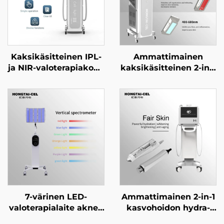
Kaksikäsitteinen IPL-
Ammattimainen
ja NIR-valoterapiakone
kaksikäsitteinen 2-in-1
ammattimaiseen
NIR- ja
ihovalkaisuun,
punavaloterapialaite
nuorentamiseen ja
kasvojen ja vartalon
ikääntymisen
valkaisuun,
ehkäisyyn
nuorentamiseen ja
kauneuslaitoksille
kauneuslaitosten
tarpeisiin
7-värinen LED-
Ammattimainen 2-in-1
valoterapialaite aknen
kasvohoidon hydra-
hoitoon, kasvojen
laite ilman neulaa