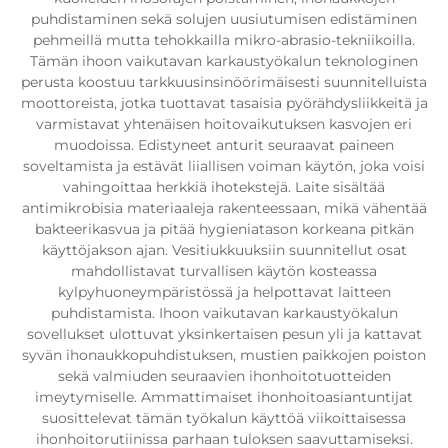
puhdistaminen sekä solujen uusiutumisen edistäminen
pehmeillä mutta tehokkailla mikro-abrasio-tekniikoilla.
Tämän ihoon vaikutavan karkaustyökalun teknologinen
perusta koostuu tarkkuusinsinöörimäisesti suunnitelluista
moottoreista, jotka tuottavat tasaisia pyörähdysliikkeitä ja
varmistavat yhtenäisen hoitovaikutuksen kasvojen eri
muodoissa. Edistyneet anturit seuraavat paineen
soveltamista ja estävät liiallisen voiman käytön, joka voisi
vahingoittaa herkkiä ihotekstejä. Laite sisältää
antimikrobisia materiaaleja rakenteessaan, mikä vähentää
bakteerikasvua ja pitää hygieniatason korkeana pitkän
käyttöjakson ajan. Vesitiukkuuksiin suunnitellut osat
mahdollistavat turvallisen käytön kosteassa
kylpyhuoneympäristössä ja helpottavat laitteen
puhdistamista. Ihoon vaikutavan karkaustyökalun
sovellukset ulottuvat yksinkertaisen pesun yli ja kattavat
syvän ihonaukkopuhdistuksen, mustien paikkojen poiston
sekä valmiuden seuraavien ihonhoitotuotteiden
imeytymiselle. Ammattimaiset ihonhoitoasiantuntijat
suosittelevat tämän työkalun käyttöä viikoittaisessa
ihonhoitorutiinissa parhaan tuloksen saavuttamiseksi.