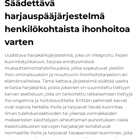
Säädettävä
harjauspääjärjestelmä
henkilökohtaista ihonhoitoa
varten
Uudistava harjakärkijärjestelmä, joka on integroitu ihojen
kuorintatyökaluun, tarjoaa ennätysmäisiä
mukauttamismahdollisuuksia, jotka sopeutuvat yksilön
ihon ominaisuuksiin ja muuttuviin ihonhoitotarpeisiin eri
elämänvaiheissa. Tämä kattava järjestelmä sisältää useita
erilaisia harjakärkiä, joista jokainen on suunniteltu tiettyyn
karvan asetteluun, joka on tarkoitettu ratkaisemaan tiettyjä
iho-ongelmia ja hoitotavoitteita. Erittäin pehmeät karvat
ovat sopivia herkälle iholle ja tarjoavat lievää kuorintaa
ilman tulehdusreaktioiden tai yleensä voimakkaiden
mekaanisten käsittelyjen aiheuttaman punoituksen riskiä.
Keskitiukkuisten karvojen harjakärjet kohdistuvat
normaalille iholle ja tarjoavat tasapainoisen kuorinnan, joka