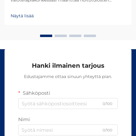
valoterapiakoneessasi määrittää hoitotulosten
onnistumisen ja asiakastyytyväisyyden. Eri
aallonpituudet tunkeutuvat ihoon eri syvyyksiin ja
Näytä lisää
aiheuttavat erilaisia biologisia reaktioita, mikä tekee...
Hanki ilmainen tarjous
Edustajamme ottaa sinuun yhteyttä pian.
Sähköposti
0/100
Nimi
0/100