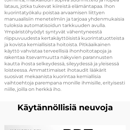
lataus, jotka tukevat kiireistä elämäntapaa. Ihon
kuorintatyökalu poistaa arvaamisen liittyen
manuaalisiin menetelmiin ja tarjoaa yhdenmukaisia
tuloksia automatisoidun tarkkuuden avulla.
Ympäristöhyödyt syntyvät vähentyneestä
riippuvuudesta kertakäyttöisistä kuorintatuotteista
ja kovista kemiallisista hoitoista. Pitkäaikainen
käyttö vahvistaa terveellisiä ihonhoitotapoja ja
rakentaa itsevarmuutta näkyvien parannusten
kautta ihosta selkeydessä, sileyydessä ja yleisessä
loisteessa. Ammattimaiset ihotaudit lääkärit
suosivat mekaanista kuorintaa kemiallisia
vaihtoehtoja parempana monille ihmisille, erityisesti
niille, joilla on herkkä iho.
Käytännöllisiä neuvoja