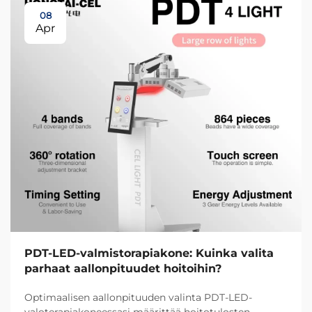
08
Apr
PDT-LED-valmistorapiakone: Kuinka valita
parhaat aallonpituudet hoitoihin?
Optimaalisen aallonpituuden valinta PDT-LED-