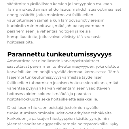
säätämisen yksilöllisten karvien ja ihotyyppien mukaan.
Tämä mukauttamismahdollisuus mahdollistaa optimaaliset
energiasäädöt, jotka maksimoivat follikkelien
vaurioitumisen samalla kun lämpövauriot viereisiin
kudoksiin minimoituvat, mikä johtaa nopeampaan
paranemiseen ja vähentää hoitojen jälkeisiä
komplikaatioita, jotka voivat viivästyttää seuraavia
hoitosessioita.
Parannettu tunkeutumissyvyys
Ammattimaiset diodilaserin karvanpoistolaitteet
saavuttavat paremman tunkeutumissyvyyden, joka ulottuu
karvafollikkelien pohjiin syvällä dermaalikerroksessa. Tämä
laajempi tunkeutumissyvyys varmistaa täydellisen
follikkelien tuhoamisen jokaisen hoitosession aikana, mikä
vähentää pysyvän karvan vähentämiseen vaadittavien
hoitosessioiden kokonaismäärää ja parantaa
hoitotehokkuutta sekä hoitajille että asiakkaille.
Diodilaserin hiuksien poistojärjestelmien syvälle
tunkeutumisen ominaisuudet ovat erityisen tehokkaita
karkeiden ja paksujen hiustyyppien käsittelyyn, joihin
yleensä vaaditaan aggressiivisempia hoitoprotokollia. Kyky