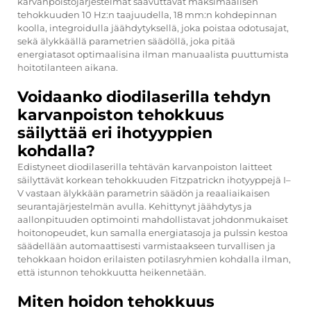
karvanpoistojärjestelmät saavuttavat maksimaalisen
tehokkuuden 10 Hz:n taajuudella, 18 mm:n kohdepinnan
koolla, integroidulla jäähdytyksellä, joka poistaa odotusajat,
sekä älykkäällä parametrien säädöllä, joka pitää
energiatasot optimaalisina ilman manuaalista puuttumista
hoitotilanteen aikana.
Voidaanko diodilaserilla tehdyn
karvanpoiston tehokkuus
säilyttää eri ihotyyppien
kohdalla?
Edistyneet diodilaserilla tehtävän karvanpoiston laitteet
säilyttävät korkean tehokkuuden Fitzpatrickn ihotyyppejä I–
V vastaan älykkään parametrin säädön ja reaaliaikaisen
seurantajärjestelmän avulla. Kehittynyt jäähdytys ja
aallonpituuden optimointi mahdollistavat johdonmukaiset
hoitonopeudet, kun samalla energiatasoja ja pulssin kestoa
säädellään automaattisesti varmistaakseen turvallisen ja
tehokkaan hoidon erilaisten potilasryhmien kohdalla ilman,
että istunnon tehokkuutta heikennetään.
Miten hoidon tehokkuus