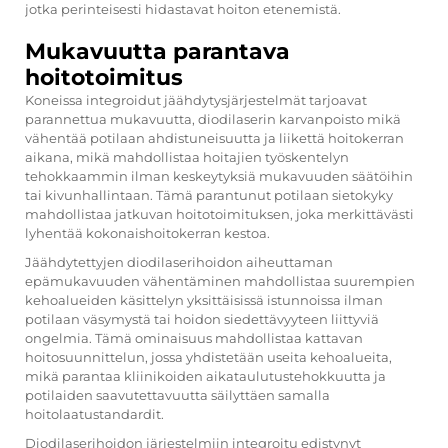
jotka perinteisesti hidastavat hoiton etenemistä.
Mukavuutta parantava
hoitotoimitus
Koneissa integroidut jäähdytysjärjestelmät tarjoavat
parannettua mukavuutta,
diodilaserin karvanpoisto
mikä
vähentää potilaan ahdistuneisuutta ja liikettä hoitokerran
aikana, mikä mahdollistaa hoitajien työskentelyn
tehokkaammin ilman keskeytyksiä mukavuuden säätöihin
tai kivunhallintaan. Tämä parantunut potilaan sietokyky
mahdollistaa jatkuvan hoitotoimituksen, joka merkittävästi
lyhentää kokonaishoitokerran kestoa.
Jäähdytettyjen diodilaserihoidon aiheuttaman
epämukavuuden vähentäminen mahdollistaa suurempien
kehoalueiden käsittelyn yksittäisissä istunnoissa ilman
potilaan väsymystä tai hoidon siedettävyyteen liittyviä
ongelmia. Tämä ominaisuus mahdollistaa kattavan
hoitosuunnittelun, jossa yhdistetään useita kehoalueita,
mikä parantaa kliinikoiden aikataulutustehokkuutta ja
potilaiden saavutettavuutta säilyttäen samalla
hoitolaatustandardit.
Diodilaserihoidon järjestelmiin integroitu edistynyt