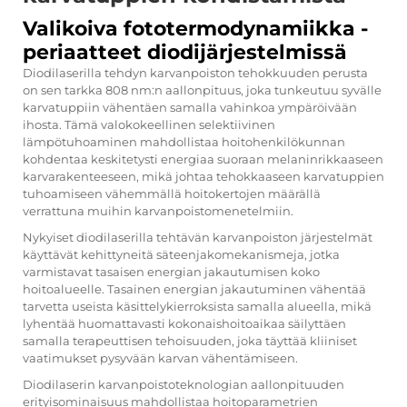
Valikoiva fototermodynamiikka -
periaatteet diodijärjestelmissä
Diodilaserilla tehdyn karvanpoiston tehokkuuden perusta
on sen tarkka 808 nm:n aallonpituus, joka tunkeutuu syvälle
karvatuppiin vähentäen samalla vahinkoa ympäröivään
ihosta. Tämä valokokeellinen selektiivinen
lämpötuhoaminen mahdollistaa hoitohenkilökunnan
kohdentaa keskitetysti energiaa suoraan melaninrikkaaseen
karvarakenteeseen, mikä johtaa tehokkaaseen karvatuppien
tuhoamiseen vähemmällä hoitokertojen määrällä
verrattuna muihin karvanpoistomenetelmiin.
Nykyiset diodilaserilla tehtävän karvanpoiston järjestelmät
käyttävät kehittyneitä säteenjakomekanismeja, jotka
varmistavat tasaisen energian jakautumisen koko
hoitoalueelle. Tasainen energian jakautuminen vähentää
tarvetta useista käsittelykierroksista samalla alueella, mikä
lyhentää huomattavasti kokonaishoitoaikaa säilyttäen
samalla terapeuttisen tehoisuuden, joka täyttää kliiniset
vaatimukset pysyvään karvan vähentämiseen.
Diodilaserin karvanpoistoteknologian aallonpituuden
erityisominaisuus mahdollistaa hoitoparametrien