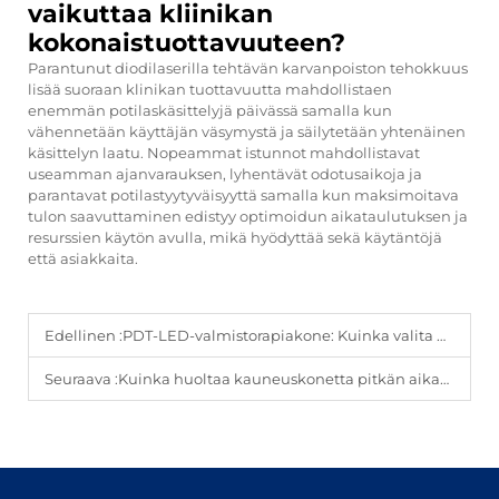
vaikuttaa kliinikan
kokonaistuottavuuteen?
Parantunut diodilaserilla tehtävän karvanpoiston tehokkuus
lisää suoraan klinikan tuottavuutta mahdollistaen
enemmän potilaskäsittelyjä päivässä samalla kun
vähennetään käyttäjän väsymystä ja säilytetään yhtenäinen
käsittelyn laatu. Nopeammat istunnot mahdollistavat
useamman ajanvarauksen, lyhentävät odotusaikoja ja
parantavat potilastyytyväisyyttä samalla kun maksimoitava
tulon saavuttaminen edistyy optimoidun aikataulutuksen ja
resurssien käytön avulla, mikä hyödyttää sekä käytäntöjä
että asiakkaita.
Edellinen :
PDT-LED-valmistorapiakone: Kuinka valita parhaat aallonpituudet hoitoihin?
Seuraava :
Kuinka huoltaa kauneuskonetta pitkän aikavälin luotettavuuden varmistamiseksi?