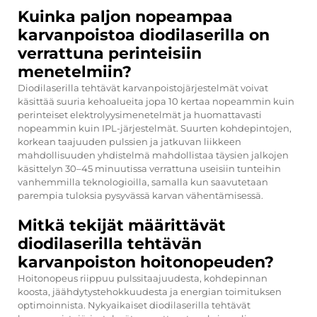
Kuinka paljon nopeampaa
karvanpoistoa diodilaserilla on
verrattuna perinteisiin
menetelmiin?
Diodilaserilla tehtävät karvanpoistojärjestelmät voivat
käsittää suuria kehoalueita jopa 10 kertaa nopeammin kuin
perinteiset elektrolyysimenetelmät ja huomattavasti
nopeammin kuin IPL-järjestelmät. Suurten kohdepintojen,
korkean taajuuden pulssien ja jatkuvan liikkeen
mahdollisuuden yhdistelmä mahdollistaa täysien jalkojen
käsittelyn 30–45 minuutissa verrattuna useisiin tunteihin
vanhemmilla teknologioilla, samalla kun saavutetaan
parempia tuloksia pysyvässä karvan vähentämisessä.
Mitkä tekijät määrittävät
diodilaserilla tehtävän
karvanpoiston hoitonopeuden?
Hoitonopeus riippuu pulssitaajuudesta, kohdepinnan
koosta, jäähdytystehokkuudesta ja energian toimituksen
optimoinnista. Nykyaikaiset diodilaserilla tehtävät