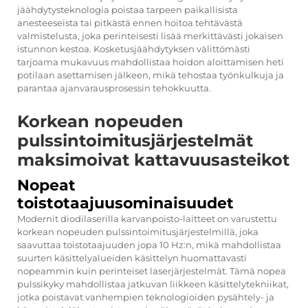
jäähdytysteknologia poistaa tarpeen paikallisista
anesteeseista tai pitkästä ennen hoitoa tehtävästä
valmistelusta, joka perinteisesti lisää merkittävästi jokaisen
istunnon kestoa. Kosketusjäähdytyksen välittömästi
tarjoama mukavuus mahdollistaa hoidon aloittamisen heti
potilaan asettamisen jälkeen, mikä tehostaa työnkulkuja ja
parantaa ajanvarausprosessin tehokkuutta.
Korkean nopeuden
pulssintoimitusjärjestelmät
maksimoivat kattavuusasteikot
Nopeat
toistotaajuusominaisuudet
Modernit diodilaserilla karvanpoisto-laitteet on varustettu
korkean nopeuden pulssintoimitusjärjestelmillä, joka
saavuttaa toistotaajuuden jopa 10 Hz:n, mikä mahdollistaa
suurten käsittelyalueiden käsittelyn huomattavasti
nopeammin kuin perinteiset laserjärjestelmät. Tämä nopea
pulssikyky mahdollistaa jatkuvan liikkeen käsittelytekniikat,
jotka poistavat vanhempien teknologioiden pysähtely- ja