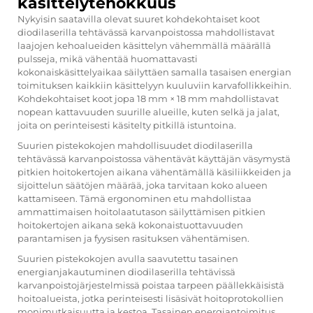
käsittelytehokkuus
Nykyisin saatavilla olevat suuret kohdekohtaiset koot
diodilaserilla tehtävässä karvanpoistossa mahdollistavat
laajojen kehoalueiden käsittelyn vähemmällä määrällä
pulsseja, mikä vähentää huomattavasti
kokonaiskäsittelyaikaa säilyttäen samalla tasaisen energian
toimituksen kaikkiin käsittelyyn kuuluviin karvafollikkeihin.
Kohdekohtaiset koot jopa 18 mm × 18 mm mahdollistavat
nopean kattavuuden suurille alueille, kuten selkä ja jalat,
joita on perinteisesti käsitelty pitkillä istuntoina.
Suurien pistekokojen mahdollisuudet diodilaserilla
tehtävässä karvanpoistossa vähentävät käyttäjän väsymystä
pitkien hoitokertojen aikana vähentämällä käsiliikkeiden ja
sijoittelun säätöjen määrää, joka tarvitaan koko alueen
kattamiseen. Tämä ergonominen etu mahdollistaa
ammattimaisen hoitolaatutason säilyttämisen pitkien
hoitokertojen aikana sekä kokonaistuottavuuden
parantamisen ja fyysisen rasituksen vähentämisen.
Suurien pistekokojen avulla saavutettu tasainen
energianjakautuminen diodilaserilla tehtävissä
karvanpoistojärjestelmissä poistaa tarpeen päällekkäisistä
hoitoalueista, jotka perinteisesti lisäsivät hoitoprotokollien
monimutkaisuutta ja kestoa. Tasainen energiantoimitus