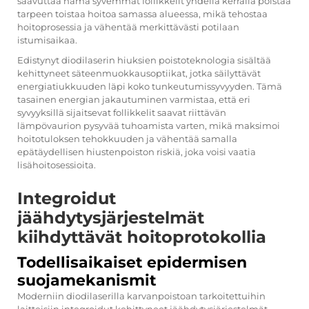
saavuttaa nämä syvemmät follikkelit yhdellä kerralla poistaa
tarpeen toistaa hoitoa samassa alueessa, mikä tehostaa
hoitoprosessia ja vähentää merkittävästi potilaan
istumisaikaa.
Edistynyt diodilaserin hiuksien poistoteknologia sisältää
kehittyneet säteenmuokkausoptiikat, jotka säilyttävät
energiatiukkuuden läpi koko tunkeutumissyvyyden. Tämä
tasainen energian jakautuminen varmistaa, että eri
syvyyksillä sijaitsevat follikkelit saavat riittävän
lämpövaurion pysyvää tuhoamista varten, mikä maksimoi
hoitotuloksen tehokkuuden ja vähentää samalla
epätäydellisen hiustenpoiston riskiä, joka voisi vaatia
lisähoitosessioita.
Integroidut
jäähdytysjärjestelmät
kiihdyttävät hoitoprotokollia
Todellisaikaiset epidermisen
suojamekanismit
Moderniin diodilaserilla karvanpoistoan tarkoitettuihin