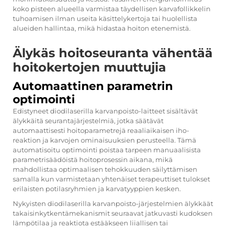
koko pisteen alueella varmistaa täydellisen karvafollikkelin
tuhoamisen ilman useita käsittelykertoja tai huolellista
alueiden hallintaa, mikä hidastaa hoiton etenemistä.
Älykäs hoitoseuranta vähentää
hoitokertojen muuttujia
Automaattinen parametrin
optimointi
Edistyneet diodilaserilla karvanpoisto-laitteet sisältävät
älykkäitä seurantajärjestelmiä, jotka säätävät
automaattisesti hoitoparametrejä reaaliaikaisen iho-
reaktion ja karvojen ominaisuuksien perusteella. Tämä
automatisoitu optimointi poistaa tarpeen manuaalisista
parametrisäädöistä hoitoprosessin aikana, mikä
mahdollistaa optimaalisen tehokkuuden säilyttämisen
samalla kun varmistetaan yhtenäiset terapeuttiset tulokset
erilaisten potilasryhmien ja karvatyyppien kesken.
Nykyisten diodilaserilla karvanpoisto-järjestelmien älykkäät
takaisinkytkentämekanismit seuraavat jatkuvasti kudoksen
lämpötilaa ja reaktiota estääkseen liiallisen tai