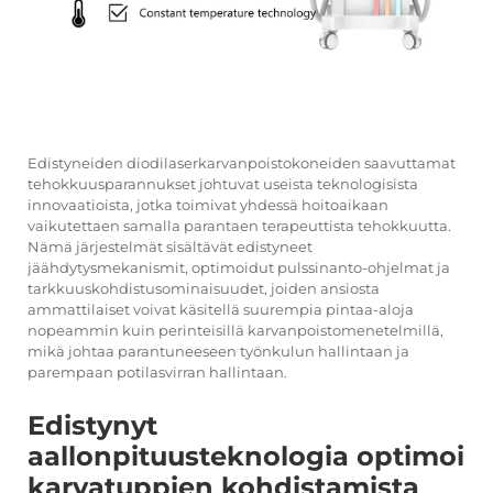
Edistyneiden diodilaserkarvanpoistokoneiden saavuttamat
tehokkuusparannukset johtuvat useista teknologisista
innovaatioista, jotka toimivat yhdessä hoitoaikaan
vaikutettaen samalla parantaen terapeuttista tehokkuutta.
Nämä järjestelmät sisältävät edistyneet
jäähdytysmekanismit, optimoidut pulssinanto-ohjelmat ja
tarkkuuskohdistusominaisuudet, joiden ansiosta
ammattilaiset voivat käsitellä suurempia pintaa-aloja
nopeammin kuin perinteisillä karvanpoistomenetelmillä,
mikä johtaa parantuneeseen työnkulun hallintaan ja
parempaan potilasvirran hallintaan.
Edistynyt
aallonpituusteknologia optimoi
karvatuppien kohdistamista