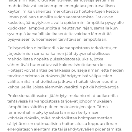
laitteisiin integroidut kehittyneet jäähdytysjärjestelmät
mahdollistavat korkeampien energiatasojen turvallisen
käytön, mikä vähentää merkittävästi hoitokertojen kestoa
ilman potilaan turvallisuuden vaarantamista. Jatkuvan
kosketusjäähdytyksen avulla epidermin lämpötila pysyy alle
kudoksen lämpövaurioita aiheuttavan rajan, samalla kun
syvempiä karvafollikkelirakenteita voidaan lämmittää
pysyväiseen tuhoamiseen tarvittavaan lämpötilaan.
Edistyneiden diodilaserilla karvanpoistoan tarkoitettujen
järjestelmien samanaikainen jäähdytysmahdollisuus
mahdollistaa nopeita pulssitoistotaajuuksia, jotka
vähentävät huomattavasti kokonaishoitokerran kestoa.
Hoitajat voivat antaa peräkkäisiä pulsseja ilman, että heidän
tarvitsee odottaa kudoksen jäähdytymistä välipulssien
välillä, mikä mahdollistaa jatkuvan hoitoliikkeen suurilla
kehoalueilla, joissa aiemmin vaadittiin pitkiä hoitokertoja.
Professionaalitasoiset jäähdytysmekanismit diodilaserilla
tehtävässä karvanpoistossa tarjoavat johdonmukaisen
lämpötilan säädön pitkien hoitokertojen ajan. Tämä
lämmönhallintakyky estää lämmön kertymisen
kohdekudoksiin, mikä mahdollistaa hoitoparametrien
säilyttämisen optimaalisina hoiton alusta loppuun ilman
energiatason alentamista tai jäähdytysvälien pidentämistä,