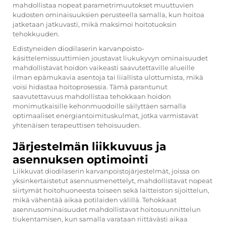
mahdollistaa nopeat parametrimuutokset muuttuvien
kudosten ominaisuuksien perusteella samalla, kun hoitoa
jatketaan jatkuvasti, mikä maksimoi hoitotuoksin
tehokkuuden.
Edistyneiden diodilaserin karvanpoisto-
käsittelemissuuttimien joustavat liukukyvyn ominaisuudet
mahdollistavat hoidon vaikeasti saavutettaville alueille
ilman epämukavia asentoja tai liiallista ulottumista, mikä
voisi hidastaa hoitoprosessia. Tämä parantunut
saavutettavuus mahdollistaa tehokkaan hoidon
monimutkaisille kehonmuodoille säilyttäen samalla
optimaaliset energiantoimituskulmat, jotka varmistavat
yhtenäisen terapeuttisen tehoisuuden.
Järjestelmän liikkuvuus ja
asennuksen optimointi
Liikkuvat diodilaserin karvanpoistojärjestelmät, joissa on
yksinkertaistetut asennusmenettelyt, mahdollistavat nopeat
siirtymät hoitohuoneesta toiseen sekä laitteiston sijoittelun,
mikä vähentää aikaa potilaiden välillä. Tehokkaat
asennusominaisuudet mahdollistavat hoitosuunnittelun
tiukentamisen, kun samalla varataan riittävästi aikaa