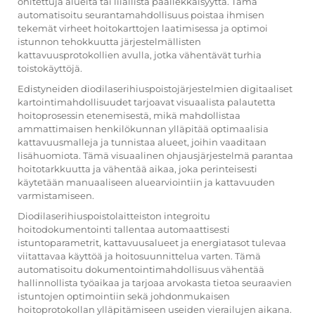
ohitettuja alueita tai liiallista päällekkäisyyttä. Tämä
automatisoitu seurantamahdollisuus poistaa ihmisen
tekemät virheet hoitokarttojen laatimisessa ja optimoi
istunnon tehokkuutta järjestelmällisten
kattavuusprotokollien avulla, jotka vähentävät turhia
toistokäyttöjä.
Edistyneiden diodilaserihiuspoistojärjestelmien digitaaliset
kartointimahdollisuudet tarjoavat visuaalista palautetta
hoitoprosessin etenemisestä, mikä mahdollistaa
ammattimaisen henkilökunnan ylläpitää optimaalisia
kattavuusmalleja ja tunnistaa alueet, joihin vaaditaan
lisähuomiota. Tämä visuaalinen ohjausjärjestelmä parantaa
hoitotarkkuutta ja vähentää aikaa, joka perinteisesti
käytetään manuaaliseen aluearviointiin ja kattavuuden
varmistamiseen.
Diodilaserihiuspoistolaitteiston integroitu
hoitodokumentointi tallentaa automaattisesti
istuntoparametrit, kattavuusalueet ja energiatasot tulevaa
viitattavaa käyttöä ja hoitosuunnittelua varten. Tämä
automatisoitu dokumentointimahdollisuus vähentää
hallinnollista työaikaa ja tarjoaa arvokasta tietoa seuraavien
istuntojen optimointiin sekä johdonmukaisen
hoitoprotokollan ylläpitämiseen useiden vierailujen aikana.