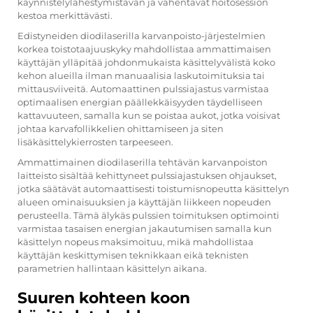
käynnistelylähestymistavan ja vähentävät hoitosession
kestoa merkittävästi.
Edistyneiden diodilaserilla karvanpoisto-järjestelmien
korkea toistotaajuuskyky mahdollistaa ammattimaisen
käyttäjän ylläpitää johdonmukaista käsittelyvälistä koko
kehon alueilla ilman manuaalisia laskutoimituksia tai
mittausviiveitä. Automaattinen pulssiajastus varmistaa
optimaalisen energian päällekkäisyyden täydelliseen
kattavuuteen, samalla kun se poistaa aukot, jotka voisivat
johtaa karvafollikkelien ohittamiseen ja siten
lisäkäsittelykierrosten tarpeeseen.
Ammattimainen diodilaserilla tehtävän karvanpoiston
laitteisto sisältää kehittyneet pulssiajastuksen ohjaukset,
jotka säätävät automaattisesti toistumisnopeutta käsittelyn
alueen ominaisuuksien ja käyttäjän liikkeen nopeuden
perusteella. Tämä älykäs pulssien toimituksen optimointi
varmistaa tasaisen energian jakautumisen samalla kun
käsittelyn nopeus maksimoituu, mikä mahdollistaa
käyttäjän keskittymisen teknikkaan eikä teknisten
parametrien hallintaan käsittelyn aikana.
Suuren kohteen koon