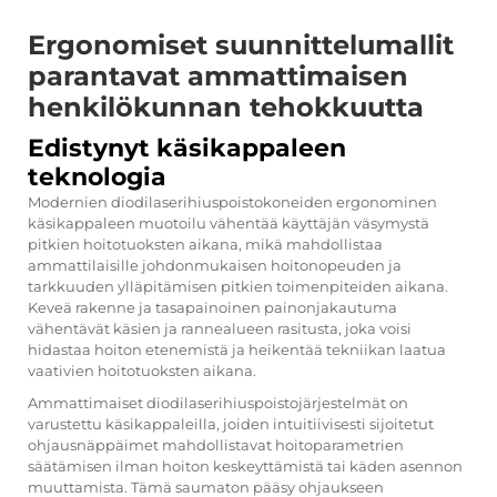
Ergonomiset suunnittelumallit
parantavat ammattimaisen
henkilökunnan tehokkuutta
Edistynyt käsikappaleen
teknologia
Modernien diodilaserihiuspoistokoneiden ergonominen
käsikappaleen muotoilu vähentää käyttäjän väsymystä
pitkien hoitotuoksten aikana, mikä mahdollistaa
ammattilaisille johdonmukaisen hoitonopeuden ja
tarkkuuden ylläpitämisen pitkien toimenpiteiden aikana.
Keveä rakenne ja tasapainoinen painonjakautuma
vähentävät käsien ja rannealueen rasitusta, joka voisi
hidastaa hoiton etenemistä ja heikentää tekniikan laatua
vaativien hoitotuoksten aikana.
Ammattimaiset diodilaserihiuspoistojärjestelmät on
varustettu käsikappaleilla, joiden intuitiivisesti sijoitetut
ohjausnäppäimet mahdollistavat hoitoparametrien
säätämisen ilman hoiton keskeyttämistä tai käden asennon
muuttamista. Tämä saumaton pääsy ohjaukseen