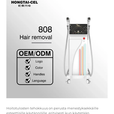
Hoitotulosten tehokkuus on perusta menestyksekkäille
esteettisille käytännöille, erityisesti kun käytetään