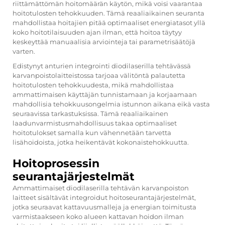
riittämättömän hoitomäärän käytön, mikä voisi vaarantaa
hoitotulosten tehokkuuden. Tämä reaaliaikainen seuranta
mahdollistaa hoitajien pitää optimaaliset energiatasot yllä
koko hoitotilaisuuden ajan ilman, että hoitoa täytyy
keskeyttää manuaalisia arviointeja tai parametrisäätöjä
varten.
Edistynyt anturien integrointi diodilaserilla tehtävässä
karvanpoistolaitteistossa tarjoaa välitöntä palautetta
hoitotulosten tehokkuudesta, mikä mahdollistaa
ammattimaisen käyttäjän tunnistamaan ja korjaamaan
mahdollisia tehokkuusongelmia istunnon aikana eikä vasta
seuraavissa tarkastuksissa. Tämä reaaliaikainen
laadunvarmistusmahdollisuus takaa optimaaliset
hoitotulokset samalla kun vähennetään tarvetta
lisähoidoista, jotka heikentävät kokonaistehokkuutta.
Hoitoprosessin
seurantajärjestelmät
Ammattimaiset diodilaserilla tehtävän karvanpoiston
laitteet sisältävät integroidut hoitoseurantajärjestelmät,
jotka seuraavat kattavuusmalleja ja energian toimitusta
varmistaakseen koko alueen kattavan hoidon ilman