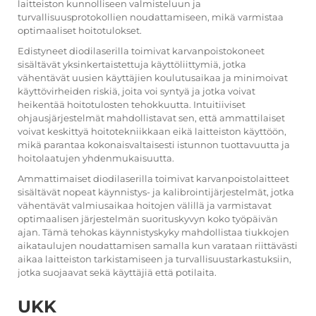
laitteiston kunnolliseen valmisteluun ja
turvallisuusprotokollien noudattamiseen, mikä varmistaa
optimaaliset hoitotulokset.
Edistyneet diodilaserilla toimivat karvanpoisto­koneet
sisältävät yksinkertaistettuja käyttöliittymiä, jotka
vähentävät uusien käyttäjien koulutus­aikaa ja minimoivat
käyttövirheiden riskiä, joita voi syntyä ja jotka voivat
heikentää hoitotulosten tehokkuutta. Intuitiiviset
ohjausjärjestelmät mahdollistavat sen, että ammattilaiset
voivat keskittyä hoitotekniikkaan eikä laitteiston käyttöön,
mikä parantaa kokonaisvaltaisesti istunnon tuottavuutta ja
hoitolaatujen yhdenmukaisuutta.
Ammattimaiset diodilaserilla toimivat karvanpoisto­laitteet
sisältävät nopeat käynnistys- ja kalibrointijärjestelmät, jotka
vähentävät valmius­aikaa hoitojen välillä ja varmistavat
optimaalisen järjestelmän suorituskyvyn koko työpäivän
ajan. Tämä tehokas käynnistys­kyky mahdollistaa tiukkojen
aikataulujen noudattamisen samalla kun varataan riittävästi
aikaa laitteiston tarkistamiseen ja turvallisuustarkastuksiin,
jotka suojaavat sekä käyttäjiä että potilaita.
UKK