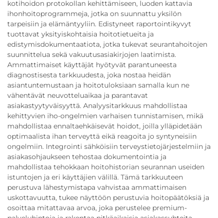
kotihoidon protokollan kehittämiseen, luoden kattavia
ihonhoitoprogrammeja, jotka on suunnattu yksilön
tarpeisiin ja elämäntyyliin. Edistyneet raportointikyvyt
tuottavat yksityiskohtaisia hoitotietueita ja
edistymisdokumentaatiota, jotka tukevat seurantahoitojen
suunnittelua sekä vakuutusasiakirjojen laatimista.
Ammattimaiset käyttäjät hyötyvät parantuneesta
diagnostisesta tarkkuudesta, joka nostaa heidän
asiantuntemustaan ja hoitotuloksiaan samalla kun ne
vähentävät neuvotteluaikaa ja parantavat
asiakastyytyväisyyttä. Analyysitarkkuus mahdollistaa
kehittyvien iho-ongelmien varhaisen tunnistamisen, mikä
mahdollistaa ennaltaehkäisevät hoidot, joilla ylläpidetään
optimaalista ihan terveyttä eikä reagoita jo syntyneisiin
ongelmiin. Integrointi sähköisiin terveystietojärjestelmiin ja
asiakasohjaukseen tehostaa dokumentointia ja
mahdollistaa tehokkaan hoitohistorian seurannan useiden
istuntojen ja eri käyttäjien välillä. Tämä tarkkuuteen
perustuva lähestymistapa vahvistaa ammattimaisen
uskottavuutta, tukee näyttöön perustuvia hoitopäätöksiä ja
osoittaa mitattavaa arvoa, joka perustelee premium-