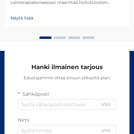
valoterapiakoneessasi määrittää hoitotulosten
onnistumisen ja asiakastyytyväisyyden. Eri
aallonpituudet tunkeutuvat ihoon eri syvyyksiin ja
Näytä lisää
aiheuttavat erilaisia biologisia reaktioita, mikä tekee...
Hanki ilmainen tarjous
Edustajamme ottaa sinuun yhteyttä pian.
Sähköposti
0/100
Nimi
0/100