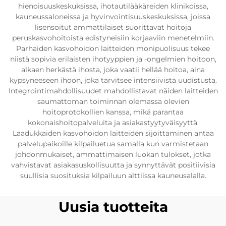
hienoisuuskeskuksissa, ihotautilääkäreiden klinikoissa,
kauneussaloneissa ja hyvinvointisuuskeskuksissa, joissa
lisensoitut ammattilaiset suorittavat hoitoja
peruskasvohoitoista edistyneisiin korjaaviin menetelmiin.
Parhaiden kasvohoidon laitteiden monipuolisuus tekee
niistä sopivia erilaisten ihotyyppien ja -ongelmien hoitoon,
alkaen herkästä ihosta, joka vaatii hellää hoitoa, aina
kypsyneeseen ihoon, joka tarvitsee intensiivistä uudistusta.
Integrointimahdollisuudet mahdollistavat näiden laitteiden
saumattoman toiminnan olemassa olevien
hoitoprotokollien kanssa, mikä parantaa
kokonaishoitopalveluita ja asiakastyytyväisyyttä.
Laadukkaiden kasvohoidon laitteiden sijoittaminen antaa
palvelupaikoille kilpailuetua samalla kun varmistetaan
johdonmukaiset, ammattimaisen luokan tulokset, jotka
vahvistavat asiakasuskollisuutta ja synnyttävät positiivisia
suullisia suosituksia kilpailuun alttiissa kauneusalalla.
Uusia tuotteita