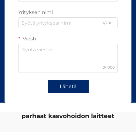
Yrityksen nimi
0/200
Viesti
0/1000
Lähetä
parhaat kasvohoidon laitteet