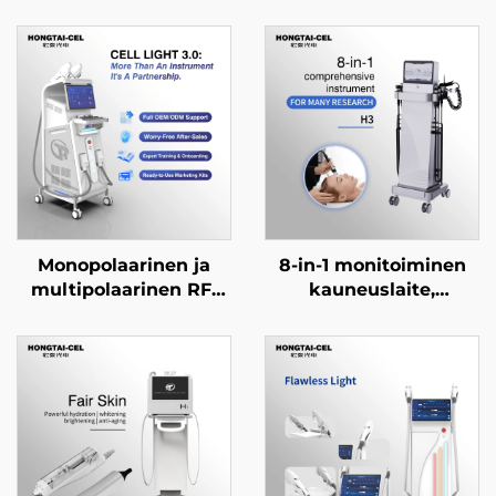
Monopolaarinen ja
8-in-1 monitoiminen
multipolaarinen RF-
kauneuslaite,
kone kasvoille ja
mikrodermabrasioon
keholle: ikääntymisen
tarkoitettu
estäminen, ryppyjen
kasvohoidon laite
poisto, ihon
ammattimaiseen
kiristäminen,
käyttöön
nostaminen ja
muokkaaminen,
hieronta- ja