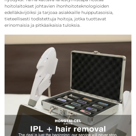
hoitolaitokset johtavien ihonhoitoteknologioiden
edelläkävijöiksi ja tarjoaa asiakkaille huipputasoisia,
tieteellisesti todistettuja hoitoja, jotka tuottavat
erinomaisia ja pitkäaikaisia tuloksia.