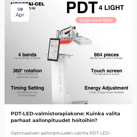
08
Apr
PDT-LED-valmistorapiakone: Kuinka valita
parhaat aallonpituudet hoitoihin?
Optimaalisen aallonpituuden valinta PDT-LED-