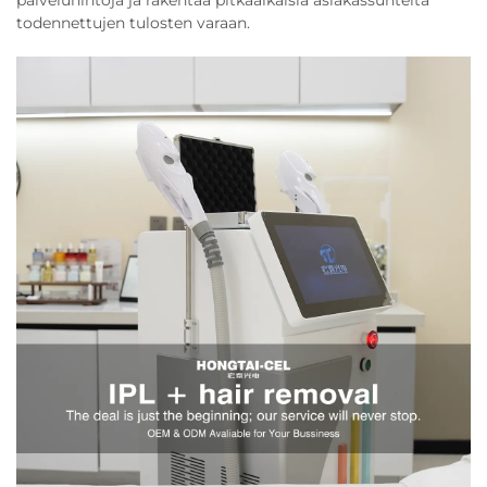
palveluhintoja ja rakentaa pitkäaikaisia asiakassuhteita
todennettujen tulosten varaan.