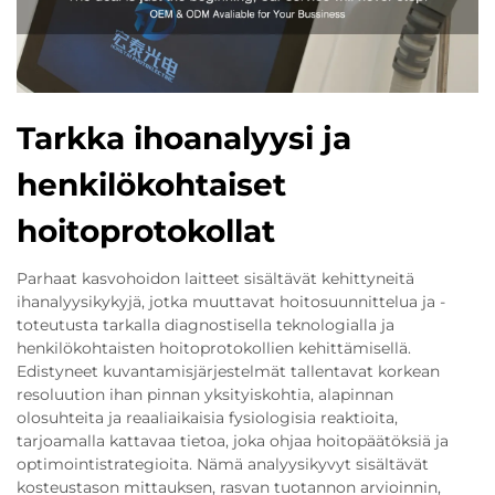
Tarkka ihoanalyysi ja
henkilökohtaiset
hoitoprotokollat
Parhaat kasvohoidon laitteet sisältävät kehittyneitä
ihanalyysikykyjä, jotka muuttavat hoitosuunnittelua ja -
toteutusta tarkalla diagnostisella teknologialla ja
henkilökohtaisten hoitoprotokollien kehittämisellä.
Edistyneet kuvantamisjärjestelmät tallentavat korkean
resoluution ihan pinnan yksityiskohtia, alapinnan
olosuhteita ja reaaliaikaisia fysiologisia reaktioita,
tarjoamalla kattavaa tietoa, joka ohjaa hoitopäätöksiä ja
optimointistrategioita. Nämä analyysikyvyt sisältävät
kosteustason mittauksen, rasvan tuotannon arvioinnin,