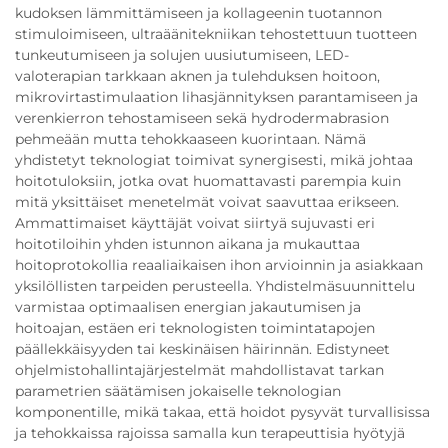
kudoksen lämmittämiseen ja kollageenin tuotannon
stimuloimiseen, ultraäänitekniikan tehostettuun tuotteen
tunkeutumiseen ja solujen uusiutumiseen, LED-
valoterapian tarkkaan aknen ja tulehduksen hoitoon,
mikrovirtastimulaation lihasjännityksen parantamiseen ja
verenkierron tehostamiseen sekä hydrodermabrasion
pehmeään mutta tehokkaaseen kuorintaan. Nämä
yhdistetyt teknologiat toimivat synergisesti, mikä johtaa
hoitotuloksiin, jotka ovat huomattavasti parempia kuin
mitä yksittäiset menetelmät voivat saavuttaa erikseen.
Ammattimaiset käyttäjät voivat siirtyä sujuvasti eri
hoitotiloihin yhden istunnon aikana ja mukauttaa
hoitoprotokollia reaaliaikaisen ihon arvioinnin ja asiakkaan
yksilöllisten tarpeiden perusteella. Yhdistelmäsuunnittelu
varmistaa optimaalisen energian jakautumisen ja
hoitoajan, estäen eri teknologisten toimintatapojen
päällekkäisyyden tai keskinäisen häirinnän. Edistyneet
ohjelmistohallintajärjestelmät mahdollistavat tarkan
parametrien säätämisen jokaiselle teknologian
komponentille, mikä takaa, että hoidot pysyvät turvallisissa
ja tehokkaissa rajoissa samalla kun terapeuttisia hyötyjä