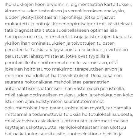
ihonaukkojen koon arvioinnin, pigmentaation kartoituksen,
kimmoisuuden testauksen ja verenkierroksen analyysin,
luoden yksityiskohtaisia ihaprofiileja, jotka ohjaavat
mukautettuja hoitoja. Konenoppimisalgoritmit käsittelevät
tätä diagnostista tietoa suositellakseen optimaalisia
hoitoparametreja, intensiteettitasoja ja istuntojen taajuutta
yksilön ihan ominaisuuksien ja toivottujen tulosten
perusteella. Tarkka analyysi poistaa kokeiluun ja virheisiin
perustuvat lähestymistavat, jotka ovat tyypillisiä
perinteisille ihonhoitomenetelmille, varmistaen, että
jokainen hoitoistunto maksimoi terapeuttisen arvon ja
minimoi mahdolliset haittavaikutukset. Reaaliaikainen
seuranta hoitonaikana mahdollistaa parametrien
automaattisen säätämisen ihan vastereiden perusteella,
mikä takaa optimaalisen mukavuuden ja tehokkuuden koko
istunnon ajan. Edistymisen seurantatoiminnot
dokumentoivat ihan parantumista ajan myötä, tarjoamalla
mittaamalla todennettavia tuloksia hoitotuloksellisuudesta,
mikä vahvistaa asiakkaan luottamusta ja ammattimaisen
käyttäjän uskottavuutta. Henkilökohtaistaminen ulottuu
hoitoaikataulun suosituksiin, tuoteselektion ohjeisiin ja