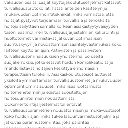
vakauden osalta. Laajat käyttäjäkoulutusohjelmat kattavat
turvallisuusprotokollat, hätätilanteiden käsittelyn ja
mukavuuden optimointitekniikat, mikä varmistaa, että
hoitajat pystyvät tarjoamaan turvallisia ja tehokkaita
hoitoja säilyttäen samalla korkean asiakastyytyväisyyden
tason. Säännöllinen turvallisuusjärjestelmien kalibrointi ja
huoltotoimet varmistavat jatkuvan optimaalisen
suorituskyvyn ja noudattamisen sääntelyvaatimuksia koko
laitteen käyttöiän ajan. Aktiivisten ja passiivisten
turvallisuusominaisuuksien yhdistelmä luo useita
suojakerroksia, jotka estävät hoidon komplikaatioita ja
mahdollistavat hoitajien keskittyä erinomaisiin
terapeuttisiin tuloksiin. Asiakaskoulutusosiot auttavat
yksilöitä ymmärtämään turvallisuustoimet ja mukavuuden
optimointiominaisuudet, mikä lisää luottamusta
hoitomenetelmiin ja edistää suositeltujen
hoitosuunnitelmien noudattamista.
Dokumentointijärjestelmät tallentavat
turvallisuusparametrien noudattamisen ja mukavuustasot
koko hoidon ajan, mikä tukee laadunvarmistusohjelmia ja
jatkuvaa parannustoimintaa, joka parantaa