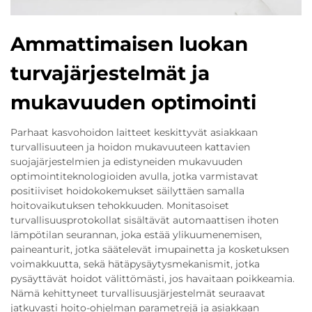
Ammattimaisen luokan
turvajärjestelmät ja
mukavuuden optimointi
Parhaat kasvohoidon laitteet keskittyvät asiakkaan
turvallisuuteen ja hoidon mukavuuteen kattavien
suojajärjestelmien ja edistyneiden mukavuuden
optimointiteknologioiden avulla, jotka varmistavat
positiiviset hoidokokemukset säilyttäen samalla
hoitovaikutuksen tehokkuuden. Monitasoiset
turvallisuusprotokollat sisältävät automaattisen ihoten
lämpötilan seurannan, joka estää ylikuumenemisen,
paineanturit, jotka säätelevät imupainetta ja kosketuksen
voimakkuutta, sekä hätäpysäytysmekanismit, jotka
pysäyttävät hoidot välittömästi, jos havaitaan poikkeamia.
Nämä kehittyneet turvallisuusjärjestelmät seuraavat
jatkuvasti hoito-ohjelman parametrejä ja asiakkaan