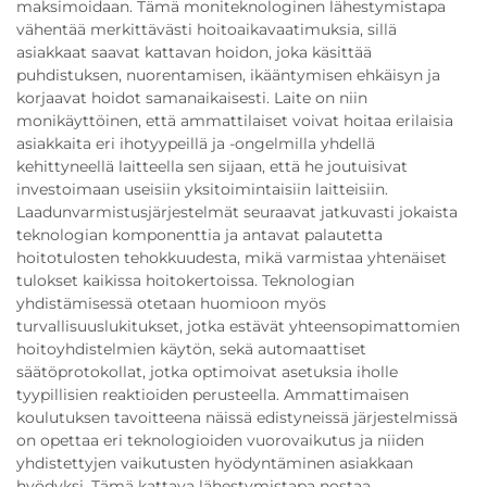
maksimoidaan. Tämä moniteknologinen lähestymistapa
vähentää merkittävästi hoitoaikavaatimuksia, sillä
asiakkaat saavat kattavan hoidon, joka käsittää
puhdistuksen, nuorentamisen, ikääntymisen ehkäisyn ja
korjaavat hoidot samanaikaisesti. Laite on niin
monikäyttöinen, että ammattilaiset voivat hoitaa erilaisia
asiakkaita eri ihotyypeillä ja -ongelmilla yhdellä
kehittyneellä laitteella sen sijaan, että he joutuisivat
investoimaan useisiin yksitoimintaisiin laitteisiin.
Laadunvarmistusjärjestelmät seuraavat jatkuvasti jokaista
teknologian komponenttia ja antavat palautetta
hoitotulosten tehokkuudesta, mikä varmistaa yhtenäiset
tulokset kaikissa hoitokertoissa. Teknologian
yhdistämisessä otetaan huomioon myös
turvallisuuslukitukset, jotka estävät yhteensopimattomien
hoitoyhdistelmien käytön, sekä automaattiset
säätöprotokollat, jotka optimoivat asetuksia iholle
tyypillisien reaktioiden perusteella. Ammattimaisen
koulutuksen tavoitteena näissä edistyneissä järjestelmissä
on opettaa eri teknologioiden vuorovaikutus ja niiden
yhdistettyjen vaikutusten hyödyntäminen asiakkaan
hyödyksi. Tämä kattava lähestymistapa nostaa