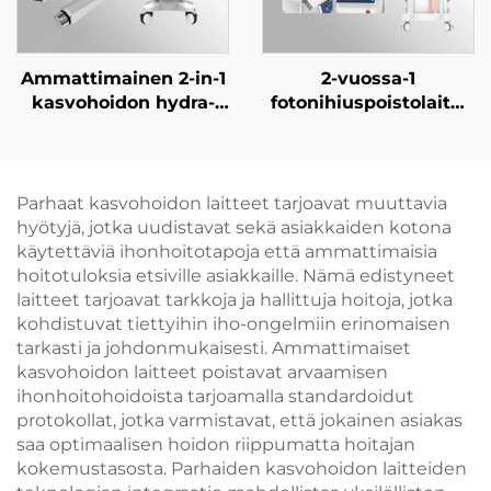
kauneuslaitteisto
Ammattimainen 2-in-1
2-vuossa-1
kasvohoidon hydra-
fotonihiuspoistolaite,
laite ilman neulaa
9:n kaistan IPL-
toimivalla
valokasvohoitolaitteet
mesoterapialla ja
ihotumennukseen,
korkeapaineisella
käytettävä
Parhaat kasvohoidon laitteet tarjoavat muuttavia
suihkulla,
kauneusparloureissa
hyötyjä, jotka uudistavat sekä asiakkaiden kotona
kauneussalongin
ja klinikoissa
käytettäviä ihonhoitotapoja että ammattimaisia
laitteisto
hoitotuloksia etsiville asiakkaille. Nämä edistyneet
laitteet tarjoavat tarkkoja ja hallittuja hoitoja, jotka
kohdistuvat tiettyihin iho-ongelmiin erinomaisen
tarkasti ja johdonmukaisesti. Ammattimaiset
kasvohoidon laitteet poistavat arvaamisen
ihonhoitohoidoista tarjoamalla standardoidut
protokollat, jotka varmistavat, että jokainen asiakas
saa optimaalisen hoidon riippumatta hoitajan
kokemustasosta. Parhaiden kasvohoidon laitteiden