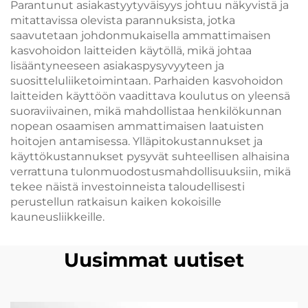
Parantunut asiakastyytyväisyys johtuu näkyvistä ja
mitattavissa olevista parannuksista, jotka
saavutetaan johdonmukaisella ammattimaisen
kasvohoidon laitteiden käytöllä, mikä johtaa
lisääntyneeseen asiakaspysyvyyteen ja
suositteluliiketoimintaan. Parhaiden kasvohoidon
laitteiden käyttöön vaadittava koulutus on yleensä
suoraviivainen, mikä mahdollistaa henkilökunnan
nopean osaamisen ammattimaisen laatuisten
hoitojen antamisessa. Ylläpitokustannukset ja
käyttökustannukset pysyvät suhteellisen alhaisina
verrattuna tulonmuodostusmahdollisuuksiin, mikä
tekee näistä investoinneista taloudellisesti
perustellun ratkaisun kaiken kokoisille
kauneusliikkeille.
Uusimmat uutiset