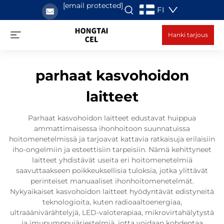
[email protected]
FI
Hanki tarjous
parhaat kasvohoidon
laitteet
Parhaat kasvohoidon laitteet edustavat huippua
ammattimaisessa ihonhoitoon suunnatuissa
hoitomenetelmissä ja tarjoavat kattavia ratkaisuja erilaisiin
iho-ongelmiin ja esteettisiin tarpeisiin. Nämä kehittyneet
laitteet yhdistävät useita eri hoitomenetelmiä
saavuttaakseen poikkeuksellisia tuloksia, jotka ylittävät
perinteiset manuaaliset ihonhoitomenetelmät.
Nykyaikaiset kasvohoidon laitteet hyödyntävät edistyneitä
teknologioita, kuten radioaaltoenergiaa,
ultraäänivärähtelyjä, LED-valoterapiaa, mikrovirtahälytystä
ja imupumppujärjestelmiä, jotta voidaan kohdentaa