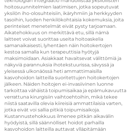
teknologian integraatio mahdollistaa yksilöllisten
hoitosuunnitelmien laatimisen, jotka sopeutuvat
yksilön iho-olosuhteisiin, ikäryhmiin ja herkkyyden
tasoihin, luoden henkilökohtaisia kokemuksia, joita
perinteiset menetelmät eivät pysty tarjoamaan.
Aikatehokkuus on merkittävä etu, sillä nämä
laitteet voivat suorittaa useita hoitoaskelia
samanaikaisesti, lyhentäen näin hoitokertojen
kestoa samalla kun terapeuttisia hyötyjä
maksimoidaan. Asiakkaat havaitsevat välittömiä ja
näkyviä parannuksia ihotekstuurissa, sävyssä ja
yleisessä ulkonäössä heti ammattimaisilla
kasvohoidon laitteilla suoritettujen hoitokertojen
jälkeen. Näiden hoitojen ei-invasiivinen luonne
tarkoittaa vähäistä toipumisaikaa ja epämukavuutta
verrattuna kirurgisiin vaihtoehtoihin, mikä tekee
niistä saatavilla olevia kiireisiä ammattilaisia varten,
jotka eivät voi sallia pitkiä toipumisaikoja.
Kustannustehokkuus ilmenee pitkän aikavälin
hyödyistä, sillä säännölliset hoidot parhailla
kasvohoidon laitteilla auttavat ylläpitämään