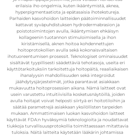
erilaisia iho-ongelmia, kuten ikääntymistä, aknea,
hyperpigmentaatiota ja epätasaisia ihotekstureja.
Parhaiden kasvohoidon laitteiden päätoiminnallisuudet
kattavat syväpuhdistuksen hydrodermabrasion ja
poistotoimintojen avulla, ikääntymisen ehkäisyn
kollageenin tuotannon stimuloimisella ja ihon
kiristämisellä, aknen hoitoa kohdennettujen
hoitoprotokollien avulla sekä kokonaisvaltaisen
ihotuoreentumisen prosessit. Teknologiset ominaisuudet
sisältävät tyypillisesti säädettäviä tehotasoja, useita eri
käyttötarkoituksiin tarkoitettuja hoitopäitä, reaaliaikaisen
ihanalyysin mahdollisuuden sekä integroidut
jäähdytysjärjestelmät, jotka parantavat asiakkaan
mukavuutta hoitoprosessien aikana. Nämä laitteet ovat
usein varustettu intuitiivisilla kosketusnäytöillä, joiden
avulla hoitajat voivat helposti siirtyä eri hoitotiloihin ja
säätää parametrejä asiakkaan yksilöllisten tarpeiden
mukaan. Ammattimaisen luokan kasvohoidon laitteet
käyttävät FDA:n hyväksymiä teknologioita ja noudattavat
tiukkoja turvallisuusprotokollia toimittaessaan mitattavia
tuloksia. Näitä laitteita käytetään lääkärin johtamissa