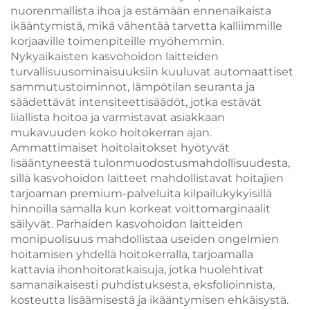
nuorenmallista ihoa ja estämään ennenaikaista
ikääntymistä, mikä vähentää tarvetta kalliimmille
korjaaville toimenpiteille myöhemmin.
Nykyaikaisten kasvohoidon laitteiden
turvallisuusominaisuuksiin kuuluvat automaattiset
sammutustoiminnot, lämpötilan seuranta ja
säädettävät intensiteettisäädöt, jotka estävät
liiallista hoitoa ja varmistavat asiakkaan
mukavuuden koko hoitokerran ajan.
Ammattimaiset hoitolaitokset hyötyvät
lisääntyneestä tulonmuodostusmahdollisuudesta,
sillä kasvohoidon laitteet mahdollistavat hoitajien
tarjoaman premium-palveluita kilpailukykyisillä
hinnoilla samalla kun korkeat voittomarginaalit
säilyvät. Parhaiden kasvohoidon laitteiden
monipuolisuus mahdollistaa useiden ongelmien
hoitamisen yhdellä hoitokerralla, tarjoamalla
kattavia ihonhoitoratkaisuja, jotka huolehtivat
samanaikaisesti puhdistuksesta, eksfolioinnista,
kosteutta lisäämisestä ja ikääntymisen ehkäisystä.