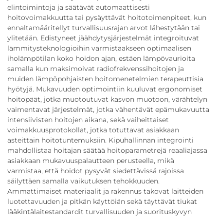
elintoimintoja ja säätävät automaattisesti
hoitovoimakkuutta tai pysäyttävät hoitotoimenpiteet, kun
ennaltamääritellyt turvallisuusrajan arvot lähestytään tai
ylitetään. Edistyneet jäähdytysjärjestelmät integroituvat
lämmitysteknologioihin varmistaakseen optimaalisen
iholämpötilan koko hoidon ajan, estäen lämpövaurioita
samalla kun maksimoivat radiofrekvenssihoitojen ja
muiden lämpöpohjaisten hoitomenetelmien terapeuttisia
hyötyjä. Mukavuuden optimointiin kuuluvat ergonomiset
hoitopäät, jotka muotoutuvat kasvon muotoon, värähtelyn
vaimentavat järjestelmät, jotka vähentävät epämukavuutta
intensiivisten hoitojen aikana, sekä vaiheittaiset
voimakkuusprotokollat, jotka totuttavat asiakkaan
asteittain hoitotuntemuksiin. Kipuhallinnan integrointi
mahdollistaa hoitajan säätää hoitoparametrejä reaaliajassa
asiakkaan mukavuuspalautteen perusteella, mikä
varmistaa, että hoidot pysyvät siedettävissä rajoissa
säilyttäen samalla vaikutuksen tehokkuuden.
Ammattimaiset materiaalit ja rakennus takovat laitteiden
luotettavuuden ja pitkän käyttöiän sekä täyttävät tiukat
lääkintälaitestandardit turvallisuuden ja suorituskyvyn