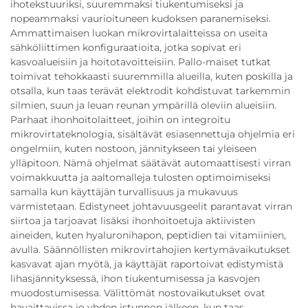
ihotekstuuriksi, suuremmaksi tiukentumiseksi ja
nopeammaksi vaurioituneen kudoksen paranemiseksi.
Ammattimaisen luokan mikrovirtalaitteissa on useita
sähköliittimen konfiguraatioita, jotka sopivat eri
kasvoalueisiin ja hoitotavoitteisiin. Pallo-maiset tutkat
toimivat tehokkaasti suuremmilla alueilla, kuten poskilla ja
otsalla, kun taas terävät elektrodit kohdistuvat tarkemmin
silmien, suun ja leuan reunan ympärillä oleviin alueisiin.
Parhaat ihonhoitolaitteet, joihin on integroitu
mikrovirtateknologia, sisältävät esiasennettuja ohjelmia eri
ongelmiin, kuten nostoon, jännitykseen tai yleiseen
ylläpitoon. Nämä ohjelmat säätävät automaattisesti virran
voimakkuutta ja aaltomalleja tulosten optimoimiseksi
samalla kun käyttäjän turvallisuus ja mukavuus
varmistetaan. Edistyneet johtavuusgeelit parantavat virran
siirtoa ja tarjoavat lisäksi ihonhoitoetuja aktiivisten
aineiden, kuten hyaluronihapon, peptidien tai vitamiinien,
avulla. Säännöllisten mikrovirtahojien kertymävaikutukset
kasvavat ajan myötä, ja käyttäjät raportoivat edistymistä
lihasjännityksessä, ihon tiukentumisessa ja kasvojen
muodostumisessa. Välittömät nostovaikutukset ovat
havaittavissa jo yhden istunnon jälkeen, kun taas