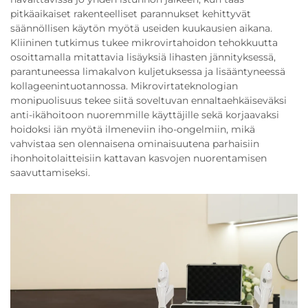
pitkäaikaiset rakenteelliset parannukset kehittyvät
säännöllisen käytön myötä useiden kuukausien aikana.
Kliininen tutkimus tukee mikrovirtahoidon tehokkuutta
osoittamalla mitattavia lisäyksiä lihasten jännityksessä,
parantuneessa limakalvon kuljetuksessa ja lisääntyneessä
kollageenintuotannossa. Mikrovirtateknologian
monipuolisuus tekee siitä soveltuvan ennaltaehkäiseväksi
anti-ikähoitoon nuoremmille käyttäjille sekä korjaavaksi
hoidoksi iän myötä ilmeneviin iho-ongelmiin, mikä
vahvistaa sen olennaisena ominaisuutena parhaisiin
ihonhoitolaitteisiin kattavan kasvojen nuorentamisen
saavuttamiseksi.