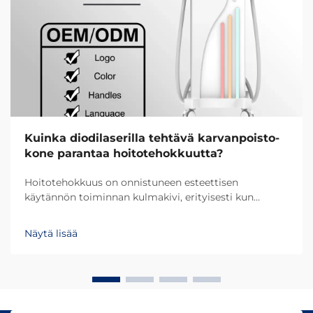
Kuinka diodilaserilla tehtävä karvanpoisto-
kone parantaa hoitotehokkuutta?
Hoitotehokkuus on onnistuneen esteettisen
käytännön toiminnan kulmakivi, erityisesti kun
käytössä ovat edistyneet diodilaserilla tehtävän
karvanpoiston järjestelmät. Nykyaikainen
Näytä lisää
diodilaserilla tehtävän karvanpoiston teknologia on
perusteellisesti muuttanut sitä, miten ammattilaiset...