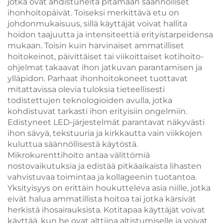
jotka ovat ahdistuneita pitämään säännölliset
ihonhoitopäivät. Toiseksi merkittävä etu on
johdonmukaisuus, sillä käyttäjät voivat hallita
hoidon taajuutta ja intensiteettiä erityistarpeidensa
mukaan. Toisin kuin harvinaiset ammatilliset
hoitokeinot, päivittäiset tai viikoittaiset kotihoito-
ohjelmat takaavat ihon jatkuvan parantamisen ja
ylläpidon. Parhaat ihonhoitokoneet tuottavat
mitattavissa olevia tuloksia tieteellisesti
todistettujen teknologioiden avulla, jotka
kohdistuvat tarkasti ihon erityisiin ongelmiin.
Edistyneet LED-järjestelmät parantavat näkyvästi
ihon sävyä, tekstuuria ja kirkkautta vain viikkojen
kuluttua säännöllisestä käytöstä.
Mikrokurenttihoito antaa välittömiä
nostovaikutuksia ja edistää pitkäaikaista lihasten
vahvistuvaa toimintaa ja kollageenin tuotantoa.
Yksityisyys on erittäin houkutteleva asia niille, jotka
eivät halua ammatillista hoitoa tai jotka kärsivät
herkistä ihosairauksista. Kotitapaa käyttäjät voivat
käyttää, kun he ovat alttiina altistumiselle ja voivat