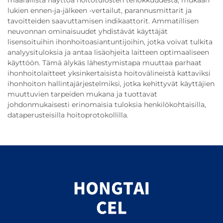
määrällistä näyttöä hoitotulosten tehokkuudesta, mukaan
lukien ennen-ja-jälkeen -vertailut, parannusmittarit ja
tavoitteiden saavuttamisen indikaattorit. Ammatillisen
neuvonnan ominaisuudet yhdistävät käyttäjät
lisensoituihin ihonhoitoasiantuntijoihin, jotka voivat tulkita
analyysituloksia ja antaa lisäohjeita laitteen optimaaliseen
käyttöön. Tämä älykäs lähestymistapa muuttaa parhaat
ihonhoitolaitteet yksinkertaisista hoitovälineistä kattaviksi
ihonhoiton hallintajärjestelmiksi, jotka kehittyvät käyttäjien
muuttuvien tarpeiden mukana ja tuottavat
johdonmukaisesti erinomaisia tuloksia henkilökohtaisilla,
dataperusteisilla hoitoprotokollilla.