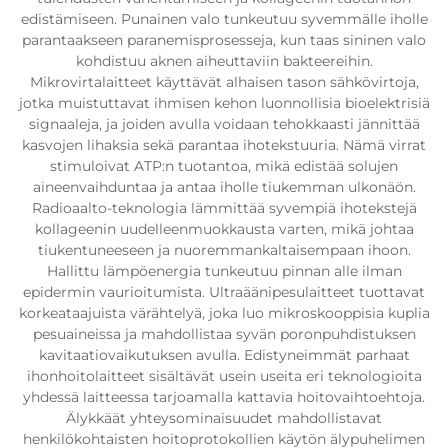
edistämiseen. Punainen valo tunkeutuu syvemmälle iholle
parantaakseen paranemisprosesseja, kun taas sininen valo
kohdistuu aknen aiheuttaviin bakteereihin.
Mikrovirtalaitteet käyttävät alhaisen tason sähkövirtoja,
jotka muistuttavat ihmisen kehon luonnollisia bioelektrisiä
signaaleja, ja joiden avulla voidaan tehokkaasti jännittää
kasvojen lihaksia sekä parantaa ihotekstuuria. Nämä virrat
stimuloivat ATP:n tuotantoa, mikä edistää solujen
aineenvaihduntaa ja antaa iholle tiukemman ulkonäön.
Radioaalto-teknologia lämmittää syvempiä ihotekstejä
kollageenin uudelleenmuokkausta varten, mikä johtaa
tiukentuneeseen ja nuoremmankaltaisempaan ihoon.
Hallittu lämpöenergia tunkeutuu pinnan alle ilman
epidermin vaurioitumista. Ultraäänipesulaitteet tuottavat
korkeataajuista värähtelyä, joka luo mikroskooppisia kuplia
pesuaineissa ja mahdollistaa syvän poronpuhdistuksen
kavitaatiovaikutuksen avulla. Edistyneimmät parhaat
ihonhoitolaitteet sisältävät usein useita eri teknologioita
yhdessä laitteessa tarjoamalla kattavia hoitovaihtoehtoja.
Älykkäät yhteysominaisuudet mahdollistavat
henkilökohtaisten hoitoprotokollien käytön älypuhelimen