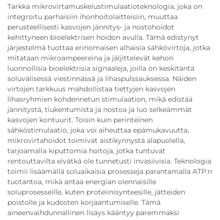
Tarkka mikrovirtamuskelustimulaatioteknologia, joka on
integroitu parhaisiin ihonhoitolaitteisiin, muuttaa
perusteellisesti kasvojen jännitys- ja nostohoidot
kehittyneen bioelektrisen hoidon avulla. Tämä edistynyt
järjestelmä tuottaa erinomaisen alhaisia sähkövirtoja, jotka
mitataan mikroampeereina ja jäljittelevät kehon
luonnollisia bioelektrisia signaaleja, joilla on keskitäntä
soluvälisessä viestinnässä ja lihaspulssauksessa. Näiden
virtojen tarkkuus mahdollistaa tiettyjen kasvojen
lihasryhmien kohdennetun stimulaation, mikä edistää
jännitystä, tiukentumista ja nostoa ja luo selkeämmät
kasvojen kontuurit. Toisin kuin perinteinen
sähköstimulaatio, joka voi aiheuttaa epämukavuutta,
mikrovirtahoidot toimivat aistikynnystä alapuolella,
tarjoamalla kiputtomia hoitoja, jotka tuntuvat
rentouttavilta eivätkä ole tunnetusti invasiivisia. Teknologia
toimii lisäämällä soluaikaisia prosesseja parantamalla ATP:n
tuotantoa, mikä antaa energian olennaisille
soluprosesseille, kuten proteiinisynteesille, jätteiden
poistolle ja kudosten korjaantumiselle. Tämä
aineenvaihdunnallinen lisäys kääntyy paremmaksi