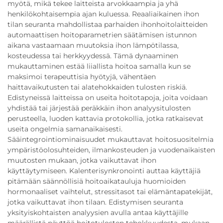
myötä, mikä tekee laitteista arvokkaampia ja yhä
henkilökohtaisempia ajan kuluessa. Reaaliaikainen ihon
tilan seuranta mahdollistaa parhaiden ihonhoitolaitteiden
automaattisen hoitoparametrien säätämisen istunnon
aikana vastaamaan muutoksia ihon lämpötilassa,
kosteudessa tai herkkyydessä. Tämä dynaaminen
mukauttaminen estää liiallista hoitoa samalla kun se
maksimoi terapeuttisia hyötyjä, vähentäen
haittavaikutusten tai alatehokkaiden tulosten riskiä.
Edistyneissä laitteissa on useita hoitotapoja, joita voidaan
yhdistää tai järjestää peräkkäin ihon analyysitulosten
perusteella, luoden kattavia protokollia, jotka ratkaisevat
useita ongelmia samanaikaisesti.
Sääintegrointiominaisuudet mukauttavat hoitosuositelmia
ympäristöolosuhteiden, ilmankosteuden ja vuodenaikaisten
muutosten mukaan, jotka vaikuttavat ihon
käyttäytymiseen. Kalenterisynkronointi auttaa käyttäjiä
pitämään säännöllisiä hoitoaikatauluja huomioiden
hormonaaliset vaihtelut, stressitasot tai elämäntapatekijät,
jotka vaikuttavat ihon tilaan. Edistymisen seuranta
yksityiskohtaisten analyysien avulla antaa käyttäjille