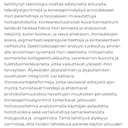
kehittynyt teknologia sisältää edistyneitä antureita,
tekoälyalgoritmejä ja koneoppimiskykyä arvioidakseen
ihon parametrejä ja tarjoakseen mukautettuja
hoitoprotokollia. Korkearesoluutioiset kuvantamisanturit
keräävät tarkkaa tietoa ihon pinnasta ja analysoivat
tekijöitä, kuten kosteus- ja rasva-ainetason, ihonaukkojen
kokoa, pigmentaatioepäregulariteettejä ja pintarakenteen
vaihteluita. Spektroskooppinen analyysi tunkeutuu pinnan
alle arvioimaan syvempiä ihon rakenteita, mittaamalla
esimerkiksi kollageenitiukkuutta, verenkierron kuvioita ja
tulehdusmerkkiaineita, jotka vaikuttavat yleisesti ihon
terveyteen. Älykkäiden järjestelmien ja älypuhelinten
sovellusten integrointi luo kattavia
ihonseurantaplatformeja, jotka seuraavat edistystä ajan
myötä, tunnistavat trendejä ja ehdottavat
protokollamuutoksia havaittujen muutosten perusteella.
Koneoppimisalgoritmit tarkentavat jatkuvasti
hoitosuositelmia analysoimalla käyttäjän palautetta,
hoitotuloksia sekä vertailutietoja samankaltaisista
ihotypoista ja -ongelmista. Tämä kehittyvä älykkyys
varmistaa, että hoidon tehokkuus paranee käytön pituuden