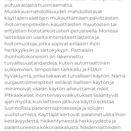
puhua asiasta huomaamatta.
Muokkausmahdollisuudet mahdollistavat
käyttäjien säätöjen mukauttamisen päivittäisten
ihotoimenpiteiden, kausittaisten muutosten tai
erityisten hoitotarkoitusten perusteella. Monissa
laitteissa on useita intensiteettiasteita ja
hoitomuotoja, jotka sopivat erilaisiin ihon
herkkyyksiin ja sietokykyyn. Parhaisiin
ihonhoitokoneisiin on rakennettu
turvallisuustandardeja, kuten automaattinen
sulkeminen, lämpötilan tarkkailu ja FDA:n
hyväksyntä, jotka takaavat turvallisen käytön. Nämä
suojaustoimenpiteet estävät liiallisen käytön ja
minimoivat väärän käytön aiheuttamat riskit.
Pitkäaikaiset ihon terveysvaikutukset lisääntyvät
ajan myötä, kun laitteen jatkuva käyttö edistää
luonnollisia paranemisprosesseja ja solujen
uudistumista. Käyttäjät kertovat parannetuista ihon
kestävyydestä, heikentyneestä herkkyydestä ja
parantuneesta kokonaiskalusta. Näiden laitteiden