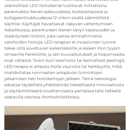
säännölliset LED-hoitokerrat tuottavat mittattavia
parannuksia ikenen paksuudessa, kosteustasossa ja
kollageenitiukkuudessa 12 viikon sisällä säännöllistä
käyttöä. Käyttäjät havaitsevat näkyvän vähentymisen
ikälaikkuissa, parantuneen ikenen sävyn tasaisuuden ja
lisääntyneen loiston, joka vastaa ammattimaisia
valohoidon hoitoja. LED-terapian ei-invasiivinen luonne
tekee siitä soveltuvan kaikenikäisille ja kaiken ihon tyypin
omaaville henkilöille, ja sen sivuvaikutukset ja toipumisaika
ovat vähäisiä. Toisin kuin laserhoito tai kemialliset peelingit,
LED-terapia ei aiheuta iholle vaurioita tai herkkyyttä, mikä
mahdollistaa normaalien arkipäivän toimintojen
jatkamisen heti hoitokertojen jälkeen. Tämä teknologia
edustaa täydellistä yhdistelmää tieteellisestä innovaatiosta
ja käytännöllisestä soveltamisesta parhaissa tällä hetkellä
saatavilla olevissa ihonhoitolaitteissa.