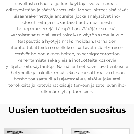
sovellusten kautta, jolloin käyttäjät voivat seurata
edistymistään ja säätää asetuksia. Monet laitteet sisältävät
sisäänrakennettuja antureita, jotka analysoivat iho-
olosuhteita ja mukautavat automaattisesti
hoitoparametrejä. Lämpötilan säätöjärjestelmät
varmistavat turvallisesti toimivan käytön samalla kun
terapeuttisia hyötyjä maksimoidaan. Parhaiden
ihonhoitolaitteiden sovellukset kattavat ikääntymisen
estävät hoidot, aknen hoitoa, hyperpigmentaation
vähentämistä sekä yleisiä ihotuotteita koskevia
ylläpitohoitokäytäntöjä. Nämä laitteet soveltuvat erilaisille
ihotypoille ja -oloille, mikä tekee ammattimaisen tason
ihonhoitoa saatavilla laajemmalle yleisölle, joka etsii
tehokkaita ja käteviä ratkaisuja terveen ja säteilevän iho-
ulkonäön ylläpitämiseen.
Uusien tuotteiden suositus