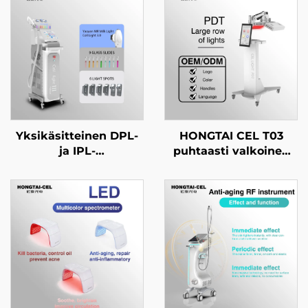
Yksikäsitteinen DPL-
HONGTAI CEL T03
ja IPL-
puhtaasti valkoinen
valohoitolaitteisto
PDT-LED-
ihovalkaisuun,
valoterapiakone,
karvanpoistoon ja
nelitaajuusalue:
ikääntymisen
infrapuna, punainen,
estämiseen
sininen ja keltainen,
kauneuslaitoksille
hieronta- ja
ihotuotteiden
nuorttava hoito