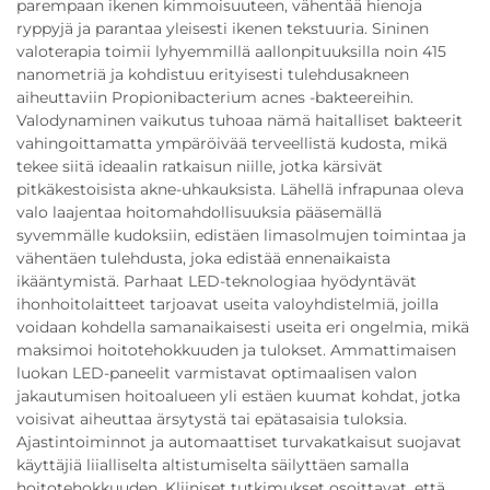
parempaan ikenen kimmoisuuteen, vähentää hienoja
ryppyjä ja parantaa yleisesti ikenen tekstuuria. Sininen
valoterapia toimii lyhyemmillä aallonpituuksilla noin 415
nanometriä ja kohdistuu erityisesti tulehdusakneen
aiheuttaviin Propionibacterium acnes -bakteereihin.
Valodynaminen vaikutus tuhoaa nämä haitalliset bakteerit
vahingoittamatta ympäröivää terveellistä kudosta, mikä
tekee siitä ideaalin ratkaisun niille, jotka kärsivät
pitkäkestoisista akne-uhkauksista. Lähellä infrapunaa oleva
valo laajentaa hoitomahdollisuuksia pääsemällä
syvemmälle kudoksiin, edistäen limasolmujen toimintaa ja
vähentäen tulehdusta, joka edistää ennenaikaista
ikääntymistä. Parhaat LED-teknologiaa hyödyntävät
ihonhoitolaitteet tarjoavat useita valoyhdistelmiä, joilla
voidaan kohdella samanaikaisesti useita eri ongelmia, mikä
maksimoi hoitotehokkuuden ja tulokset. Ammattimaisen
luokan LED-paneelit varmistavat optimaalisen valon
jakautumisen hoitoalueen yli estäen kuumat kohdat, jotka
voisivat aiheuttaa ärsytystä tai epätasaisia tuloksia.
Ajastintoiminnot ja automaattiset turvakatkaisut suojavat
käyttäjiä liialliselta altistumiselta säilyttäen samalla
hoitotehokkuuden. Kliiniset tutkimukset osoittavat, että