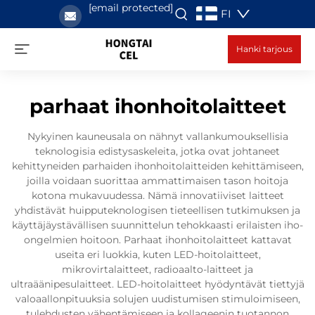
[email protected]
FI
Hanki tarjous
parhaat ihonhoitolaitteet
Nykyinen kauneusala on nähnyt vallankumouksellisia
teknologisia edistysaskeleita, jotka ovat johtaneet
kehittyneiden parhaiden ihonhoitolaitteiden kehittämiseen,
joilla voidaan suorittaa ammattimaisen tason hoitoja
kotona mukavuudessa. Nämä innovatiiviset laitteet
yhdistävät huipputeknologisen tieteellisen tutkimuksen ja
käyttäjäystävällisen suunnittelun tehokkaasti erilaisten iho-
ongelmien hoitoon. Parhaat ihonhoitolaitteet kattavat
useita eri luokkia, kuten LED-hoitolaitteet,
mikrovirtalaitteet, radioaalto-laitteet ja
ultraäänipesulaitteet. LED-hoitolaitteet hyödyntävät tiettyjä
valoaallonpituuksia solujen uudistumisen stimuloimiseen,
tulehdusten vähentämiseen ja kollageenin tuotannon