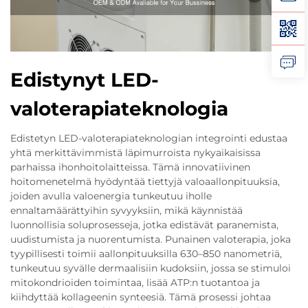
Edistynyt LED-
valoterapiateknologia
Edistetyn LED-valoterapiateknologian integrointi edustaa
yhtä merkittävimmistä läpimurroista nykyaikaisissa
parhaissa ihonhoitolaitteissa. Tämä innovatiivinen
hoitomenetelmä hyödyntää tiettyjä valoaallonpituuksia,
joiden avulla valoenergia tunkeutuu iholle
ennaltamäärättyihin syvyyksiin, mikä käynnistää
luonnollisia soluprosesseja, jotka edistävät paranemista,
uudistumista ja nuorentumista. Punainen valoterapia, joka
tyypillisesti toimii aallonpituuksilla 630–850 nanometriä,
tunkeutuu syvälle dermaalisiin kudoksiin, jossa se stimuloi
mitokondrioiden toimintaa, lisää ATP:n tuotantoa ja
kiihdyttää kollageenin synteesiä. Tämä prosessi johtaa