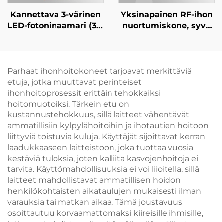
Kannettava 3-värinen
Yksinapainen RF-ihon
LED-fotoninaamari (312
nuortumiskone, syvä
lamppupalloa)
lämmitys,
kotikäyttöön ja
tiukentaminen ja
salonkikäyttöön:
ryppyjen poisto
valkaisu, aknen hoito
Parhaat ihonhoitokoneet tarjoavat merkittäviä
ja ikääntymisen
etuja, jotka muuttavat perinteiset
estävä korjaus
ihonhoitoprosessit erittäin tehokkaiksi
hoitomuotoiksi. Tärkein etu on
kustannustehokkuus, sillä laitteet vähentävät
ammatillisiin kylpylähoitoihin ja ihotautien hoitoon
liittyviä toistuvia kuluja. Käyttäjät sijoittavat kerran
laadukkaaseen laitteistoon, joka tuottaa vuosia
kestäviä tuloksia, joten kalliita kasvojenhoitoja ei
tarvita. Käyttömahdollisuuksia ei voi liioitella, sillä
laitteet mahdollistavat ammatillisen hoidon
henkilökohtaisten aikataulujen mukaisesti ilman
varauksia tai matkan aikaa. Tämä joustavuus
osoittautuu korvaamattomaksi kiireisille ihmisille,