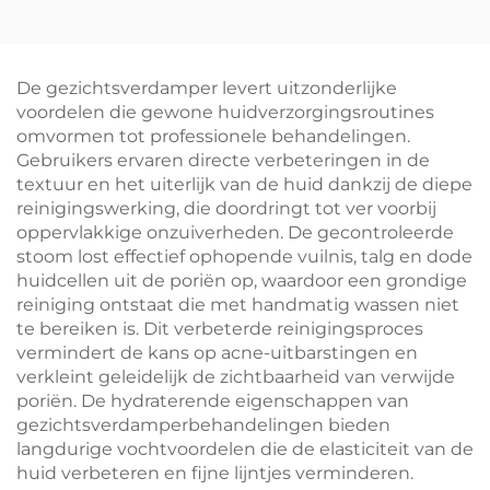
schoonheidsmachine
met 9-band IPL-
voor
fotogesichtsbehandelin
microdermabrasie,
voor huidverheldering,
gezichtsmachine,
geschikt voor gebruik
De gezichtsverdamper levert uitzonderlijke
professioneel
in schoonheidssalons
voordelen die gewone huidverzorgingsroutines
en klinieken
omvormen tot professionele behandelingen.
Gebruikers ervaren directe verbeteringen in de
textuur en het uiterlijk van de huid dankzij de diepe
reinigingswerking, die doordringt tot ver voorbij
oppervlakkige onzuiverheden. De gecontroleerde
stoom lost effectief ophopende vuilnis, talg en dode
huidcellen uit de poriën op, waardoor een grondige
reiniging ontstaat die met handmatig wassen niet
te bereiken is. Dit verbeterde reinigingsproces
vermindert de kans op acne-uitbarstingen en
verkleint geleidelijk de zichtbaarheid van verwijde
poriën. De hydraterende eigenschappen van
gezichtsverdamperbehandelingen bieden
langdurige vochtvoordelen die de elasticiteit van de
huid verbeteren en fijne lijntjes verminderen.