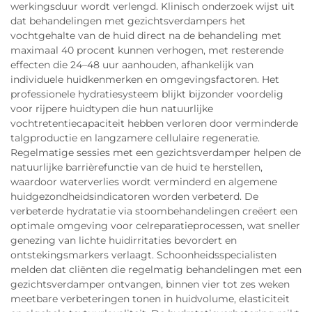
werkingsduur wordt verlengd. Klinisch onderzoek wijst uit
dat behandelingen met gezichtsverdampers het
vochtgehalte van de huid direct na de behandeling met
maximaal 40 procent kunnen verhogen, met resterende
effecten die 24–48 uur aanhouden, afhankelijk van
individuele huidkenmerken en omgevingsfactoren. Het
professionele hydratiesysteem blijkt bijzonder voordelig
voor rijpere huidtypen die hun natuurlijke
vochtretentiecapaciteit hebben verloren door verminderde
talgproductie en langzamere cellulaire regeneratie.
Regelmatige sessies met een gezichtsverdamper helpen de
natuurlijke barrièrefunctie van de huid te herstellen,
waardoor waterverlies wordt verminderd en algemene
huidgezondheidsindicatoren worden verbeterd. De
verbeterde hydratatie via stoombehandelingen creëert een
optimale omgeving voor celreparatieprocessen, wat sneller
genezing van lichte huidirritaties bevordert en
ontstekingsmarkers verlaagt. Schoonheidsspecialisten
melden dat cliënten die regelmatig behandelingen met een
gezichtsverdamper ontvangen, binnen vier tot zes weken
meetbare verbeteringen tonen in huidvolume, elasticiteit