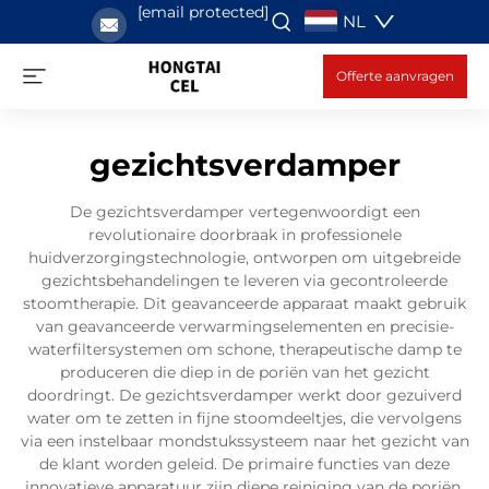
[email protected]
NL
Offerte aanvragen
gezichtsverdamper
De gezichtsverdamper vertegenwoordigt een
revolutionaire doorbraak in professionele
huidverzorgingstechnologie, ontworpen om uitgebreide
gezichtsbehandelingen te leveren via gecontroleerde
stoomtherapie. Dit geavanceerde apparaat maakt gebruik
van geavanceerde verwarmingselementen en precisie-
waterfiltersystemen om schone, therapeutische damp te
produceren die diep in de poriën van het gezicht
doordringt. De gezichtsverdamper werkt door gezuiverd
water om te zetten in fijne stoomdeeltjes, die vervolgens
via een instelbaar mondstukssysteem naar het gezicht van
de klant worden geleid. De primaire functies van deze
innovatieve apparatuur zijn diepe reiniging van de poriën,