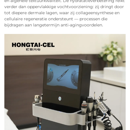
en algehele textuurkwaliteit. De hydratatieverbetering reikt
verder dan oppervlakkige vochtvoorziening: zij dringt door
tot diepere dermale lagen, waar zij collageensynthese en
cellulaire regeneratie ondersteunt — processen die
bijdragen aan langetermijn anti-agingvoordelen.