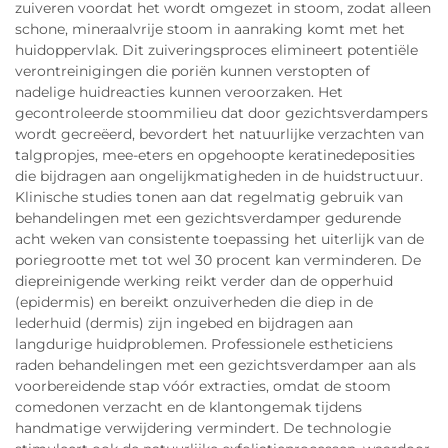
zuiveren voordat het wordt omgezet in stoom, zodat alleen
schone, mineraalvrije stoom in aanraking komt met het
huidoppervlak. Dit zuiveringsproces elimineert potentiële
verontreinigingen die poriën kunnen verstopten of
nadelige huidreacties kunnen veroorzaken. Het
gecontroleerde stoommilieu dat door gezichtsverdampers
wordt gecreëerd, bevordert het natuurlijke verzachten van
talgpropjes, mee-eters en opgehoopte keratinedeposities
die bijdragen aan ongelijkmatigheden in de huidstructuur.
Klinische studies tonen aan dat regelmatig gebruik van
behandelingen met een gezichtsverdamper gedurende
acht weken van consistente toepassing het uiterlijk van de
poriegrootte met tot wel 30 procent kan verminderen. De
diepreinigende werking reikt verder dan de opperhuid
(epidermis) en bereikt onzuiverheden die diep in de
lederhuid (dermis) zijn ingebed en bijdragen aan
langdurige huidproblemen. Professionele estheticiens
raden behandelingen met een gezichtsverdamper aan als
voorbereidende stap vóór extracties, omdat de stoom
comedonen verzacht en de klantongemak tijdens
handmatige verwijdering vermindert. De technologie