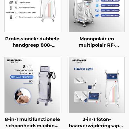
Professionele dubbele
Monopolair en
handgreep 808-
multipolair RF-
diodelaser voor
apparaat voor gezicht
haarverwijdering,
en lichaam ter
12×12/12×18 mm vlek
bestrijding van
voor gezicht, lichaam
veroudering,
en
rimpelverwijdering,
schoonheidssalonapparatuur
strakker maken van
de huid, lifting en
vormgeving –
schoonheidssalonappara
8-in-1 multifunctionele
2-in-1 foton-
schoonheidsmachine,
haarverwijderingsappar