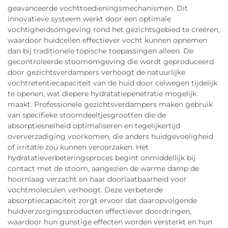
geavanceerde vochttoedieningsmechanismen. Dit
innovatieve systeem werkt door een optimale
vochtigheidsomgeving rond het gezichtsgebied te creëren,
waardoor huidcellen effectiever vocht kunnen opnemen
dan bij traditionele topische toepassingen alleen. De
gecontroleerde stoomomgeving die wordt geproduceerd
door gezichtsverdampers verhoogt de natuurlijke
vochtretentiecapaciteit van de huid door celwegen tijdelijk
te openen, wat diepere hydratatiepenetratie mogelijk
maakt. Professionele gezichtsverdampers maken gebruik
van specifieke stoomdeeltjesgrootten die de
absorptiesnelheid optimaliseren en tegelijkertijd
oververzadiging voorkomen, die anders huidgevoeligheid
of irritatie zou kunnen veroorzaken. Het
hydratatieverbeteringsproces begint onmiddellijk bij
contact met de stoom, aangezien de warme damp de
hoornlaag verzacht en haar doorlaatbaarheid voor
vochtmoleculen verhoogt. Deze verbeterde
absorptiecapaciteit zorgt ervoor dat daaropvolgende
huidverzorgingsproducten effectiever doordringen,
waardoor hun gunstige effecten worden versterkt en hun