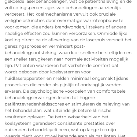
gekoelde laserbehandelingen, wat de patiëntnaleving en de
voltooiingspercentages van behandelingen aanzienlijk
verbetert. Het koelmechanisme vervult ook cruciale
veiligheidsfuncties door overmatige warmteopbouw te
voorkomen, die anders brandwonden, littekens of andere
nadelige effecten zou kunnen veroorzaken. Onmiddellijke
koeling direct na de aflevering van de laserpuls versnelt het
genezingsproces en vermindert post-
behandelingsontsteking, waardoor snellere hersteltijden en
een sneller terugkeren naar normale activiteiten mogelijk
zijn. Patiënten waarderen het verbeterde comfort dat
wordt geboden door koelsystemen voor
huidlaserapparaten en melden minimaal ongemak tijdens
procedures die eerder als pijnlijk of ondraaglijk werden
ervaren. De psychologische voordelen van comfortabele
behandelingservaringen leiden tot hogere
patiënttevredenheidsscores en stimuleren de naleving van
het behandelplan, wat uiteindelijk betere klinische
resultaten oplevert. De betrouwbaarheid van het
koelsysteem garandeert consistente prestaties over
duizenden behandelcycli heen, wat op lange termijn
waarde biedt voor zowel behandelaren als patiënten. Het