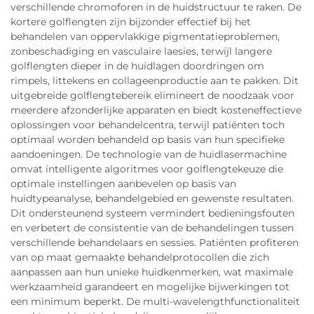
verschillende chromoforen in de huidstructuur te raken. De
kortere golflengten zijn bijzonder effectief bij het
behandelen van oppervlakkige pigmentatieproblemen,
zonbeschadiging en vasculaire laesies, terwijl langere
golflengten dieper in de huidlagen doordringen om
rimpels, littekens en collageenproductie aan te pakken. Dit
uitgebreide golflengtebereik elimineert de noodzaak voor
meerdere afzonderlijke apparaten en biedt kosteneffectieve
oplossingen voor behandelcentra, terwijl patiënten toch
optimaal worden behandeld op basis van hun specifieke
aandoeningen. De technologie van de huidlasermachine
omvat intelligente algoritmes voor golflengtekeuze die
optimale instellingen aanbevelen op basis van
huidtypeanalyse, behandelgebied en gewenste resultaten.
Dit ondersteunend systeem vermindert bedieningsfouten
en verbetert de consistentie van de behandelingen tussen
verschillende behandelaars en sessies. Patiënten profiteren
van op maat gemaakte behandelprotocollen die zich
aanpassen aan hun unieke huidkenmerken, wat maximale
werkzaamheid garandeert en mogelijke bijwerkingen tot
een minimum beperkt. De multi-wavelengthfunctionaliteit