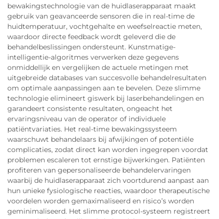
bewakingstechnologie van de huidlaserapparaat maakt
gebruik van geavanceerde sensoren die in real-time de
huidtemperatuur, vochtgehalte en weefselreactie meten,
waardoor directe feedback wordt geleverd die de
behandelbeslissingen ondersteunt. Kunstmatige-
intelligentie-algoritmes verwerken deze gegevens
onmiddellijk en vergelijken de actuele metingen met
uitgebreide databases van succesvolle behandelresultaten
om optimale aanpassingen aan te bevelen. Deze slimme
technologie elimineert giswerk bij laserbehandelingen en
garandeert consistente resultaten, ongeacht het
ervaringsniveau van de operator of individuele
patiëntvariaties. Het real-time bewakingssysteem
waarschuwt behandelaars bij afwijkingen of potentiële
complicaties, zodat direct kan worden ingegrepen voordat
problemen escaleren tot ernstige bijwerkingen. Patiënten
profiteren van gepersonaliseerde behandelervaringen
waarbij de huidlaserapparaat zich voortdurend aanpast aan
hun unieke fysiologische reacties, waardoor therapeutische
voordelen worden gemaximaliseerd en risico’s worden
geminimaliseerd. Het slimme protocol-systeem registreert