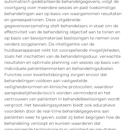
automatisch gedetailleerde behandelgegevens, volgt de
voortgang over meerdere sessies en past toekomstige
behandelingen aan op basis van waargenomen resultaten
en geneespatronen. Deze uitgebreide
gegevensverzameling stelt behandelaars in staat om de
effectiviteit van de behandeling objectief aan te tonen en
op basis van bewijsmateriaal beslissingen te nemen over
verdere zorgplannen. De intelligentie van de
huidlaserapparaat reikt tot voorspellende mogelijkheden,
zoals het inschatten van de behandelingsduur, verwachte
resultaten en optimale planning van sessies op basis van
individuele patiëntkenmerken en behandelingsdoelen.
Functies voor kwaliteitsborging zorgen ervoor dat
behandelingen voldoen aan vastgestelde
veiligheidsnormen en klinische protocollen, waardoor
aansprakelijkheidsrisico’s worden verminderd en het
vertrouwen van patiënten in behandelbeslissingen wordt
vergroot. Het bewakingssysteem biedt ook educatieve
voordelen door de real-time behandelgegevens aan
patiënten weer te geven, zodat zij beter begrijpen hoe de
behandeling verloopt en kunnen waarderen dat
geavanceerde technologie hun veiligheid en resultaten