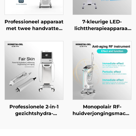
Professioneel apparaat
7-kleurige LED-
met twee handvatten
lichttherapieapparaat
voor IPL- en NIR-
gericht op
lichttherapie, voor
acnebehandeling,
professionele
verjonging van het
huidverheldering,
gezichtsgezicht en
verjonging en anti-
witter maken van de
aging in
huid voor
schoonheidssalons
professioneel gebruik
Professionele 2-in-1
Monopolair RF-
gezichtshydra-
huidverjongingsmachin
machine met
voor diepe
naaldloze
verwarming,
mesotherapie en
versteviging en