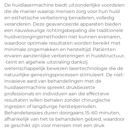
hogedruksproeier voor
rimpelverwijdering
De huidlasermachine biedt uitzonderlijke voordelen
schoonheidssalons
die de manier waarop mensen zorg voor hun huid
en esthetische verbetering benaderen, volledig
veranderen. Deze geavanceerde apparaten bieden
een nauwkeurige richtingsbepaling die traditionele
huidverzorgingsmethoden niet kunnen evenaren,
waardoor optimale resultaten worden bereikt met
minimale ongemakken en hersteltijd. Patiënten
ervaren aanzienlijke verbeteringen in huidstructuur,
-teint en algehele uitstraling dankzij
wetenschappelijk bewezen lasertechnologie die de
natuurlijke genezingsprocessen stimuleert. De niet-
invasieve aard van behandelingen met de
huidlasermachine spreekt drukbezette
professionals en individuen aan die effectieve
resultaten willen behalen zonder chirurgische
ingrepen of langdurige herstelperioden.
Behandelsessies duren doorgaans 15–60 minuten,
afhankelijk van het te behandelen gebied, waardoor
ze geschikt zijn voor mensen met een druk