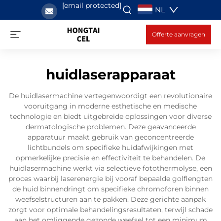
[email protected]
NL
Offerte aanvragen
huidlaserapparaat
De huidlasermachine vertegenwoordigt een revolutionaire
vooruitgang in moderne esthetische en medische
technologie en biedt uitgebreide oplossingen voor diverse
dermatologische problemen. Deze geavanceerde
apparatuur maakt gebruik van geconcentreerde
lichtbundels om specifieke huidafwijkingen met
opmerkelijke precisie en effectiviteit te behandelen. De
huidlasermachine werkt via selectieve fotothermolyse, een
proces waarbij laserenergie bij vooraf bepaalde golflengten
de huid binnendringt om specifieke chromoforen binnen
weefselstructuren aan te pakken. Deze gerichte aanpak
zorgt voor optimale behandelingsresultaten, terwijl schade
aan het omliggende gezonde weefsel tot een minimum