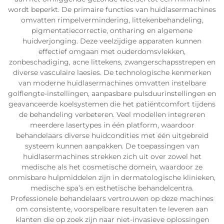
wordt beperkt. De primaire functies van huidlasermachines
omvatten rimpelvermindering, littekenbehandeling,
pigmentatiecorrectie, ontharing en algemene
huidverjonging. Deze veelzijdige apparaten kunnen
effectief omgaan met ouderdomsvlekken,
zonbeschadiging, acne littekens, zwangerschapsstrepen en
diverse vasculaire laesies. De technologische kenmerken
van moderne huidlasermachines omvatten instelbare
golflengte-instellingen, aanpasbare pulsduurinstellingen en
geavanceerde koelsystemen die het patiëntcomfort tijdens
de behandeling verbeteren. Veel modellen integreren
meerdere lasertypes in één platform, waardoor
behandelaars diverse huidcondities met één uitgebreid
systeem kunnen aanpakken. De toepassingen van
huidlasermachines strekken zich uit over zowel het
medische als het cosmetische domein, waardoor ze
onmisbare hulpmiddelen zijn in dermatologische klinieken,
medische spa’s en esthetische behandelcentra.
Professionele behandelaars vertrouwen op deze machines
om consistente, voorspelbare resultaten te leveren aan
klanten die op zoek zijn naar niet-invasieve oplossingen