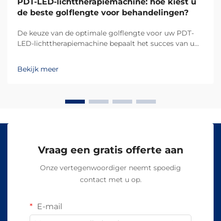
PDT-LED-lichttherapiemachine: hoe kiest u
de beste golflengte voor behandelingen?
De keuze van de optimale golflengte voor uw PDT-
LED-lichttherapiemachine bepaalt het succes van uw
behandelingsresultaten en de tevredenheid van uw
klanten. Verschillende golflengten dringen op
Bekijk meer
verschillende dieptes in de huid door en activeren
specifieke biologische reacties, waardoor...
Vraag een gratis offerte aan
Onze vertegenwoordiger neemt spoedig
contact met u op.
E-mail