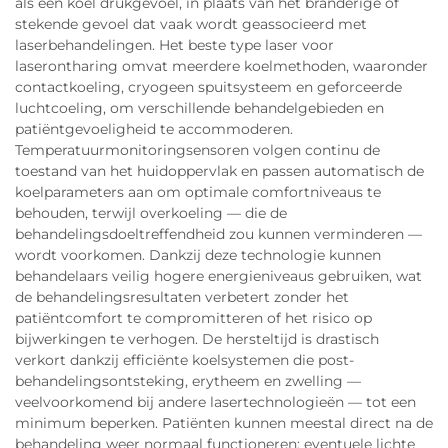
als een koel drukgevoel, in plaats van het branderige of
stekende gevoel dat vaak wordt geassocieerd met
laserbehandelingen. Het beste type laser voor
laserontharing omvat meerdere koelmethoden, waaronder
contactkoeling, cryogeen spuitsysteem en geforceerde
luchtcoeling, om verschillende behandelgebieden en
patiëntgevoeligheid te accommoderen.
Temperatuurmonitoringsensoren volgen continu de
toestand van het huidoppervlak en passen automatisch de
koelparameters aan om optimale comfortniveaus te
behouden, terwijl overkoeling — die de
behandelingsdoeltreffendheid zou kunnen verminderen —
wordt voorkomen. Dankzij deze technologie kunnen
behandelaars veilig hogere energieniveaus gebruiken, wat
de behandelingsresultaten verbetert zonder het
patiëntcomfort te compromitteren of het risico op
bijwerkingen te verhogen. De hersteltijd is drastisch
verkort dankzij efficiënte koelsystemen die post-
behandelingsontsteking, erytheem en zwelling —
veelvoorkomend bij andere lasertechnologieën — tot een
minimum beperken. Patiënten kunnen meestal direct na de
behandeling weer normaal functioneren; eventuele lichte