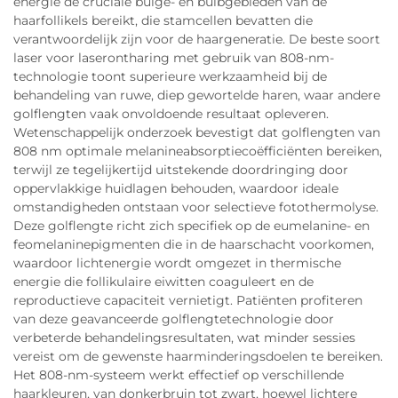
energie de cruciale bulge- en bulbgebieden van de
haarfollikels bereikt, die stamcellen bevatten die
verantwoordelijk zijn voor de haargeneratie. De beste soort
laser voor laserontharing met gebruik van 808-nm-
technologie toont superieure werkzaamheid bij de
behandeling van ruwe, diep gewortelde haren, waar andere
golflengten vaak onvoldoende resultaat opleveren.
Wetenschappelijk onderzoek bevestigt dat golflengten van
808 nm optimale melanineabsorptiecoëfficiënten bereiken,
terwijl ze tegelijkertijd uitstekende doordringing door
oppervlakkige huidlagen behouden, waardoor ideale
omstandigheden ontstaan voor selectieve fotothermolyse.
Deze golflengte richt zich specifiek op de eumelanine- en
feomelaninepigmenten die in de haarschacht voorkomen,
waardoor lichtenergie wordt omgezet in thermische
energie die follikulaire eiwitten coaguleert en de
reproductieve capaciteit vernietigt. Patiënten profiteren
van deze geavanceerde golflengtetechnologie door
verbeterde behandelingsresultaten, wat minder sessies
vereist om de gewenste haarminderingsdoelen te bereiken.
Het 808-nm-systeem werkt effectief op verschillende
haarkleuren, van donkerbruin tot zwart, hoewel lichtere