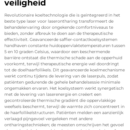
veiligheid
Revolutionaire koeltechnologie die is geïntegreerd in het
beste type laser voor laserontharing transformeert de
behandelervaring door ongekende comfortniveaus te
bieden, zonder afbreuk te doen aan de therapeutische
effectiviteit. Geavanceerde saffier-contactkoelsystemen
handhaven constante huidoppervlaktetemperaturen tussen
5 en 10 graden Celsius, waardoor een beschermende
barrière ontstaat die thermische schade aan de opperhuid
voorkomt, terwijl therapeutische energie wel doordringt
tot de doelhaarfollikels. Dit geavanceerde koelmechanisme
werkt continu tijdens de levering van de laserpuls, zodat
patiënten gedurende de gehele behandelsessie minimale
ongemakken ervaren. Het koelsysteem werkt synergetisch
met de levering van laserenergie en creëert een
gecontroleerde thermische gradiënt die oppervlakkige
weefsels beschermt, terwijl de warmte zich concentreert in
de haarfollikelstructuren. Patiënten melden een aanzienlijk
verlaagd pijngevoel vergeleken met andere
ontharingstechnieken; de meesten omschrijven het gevoel