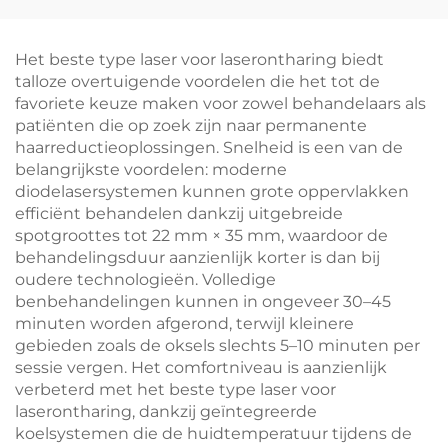
dubbele handgreep,
verwarming,
6/12×12/12×24 mm vlek
versteviging en
voor gezicht, lichaam
rimpelverwijdering
Het beste type laser voor laserontharing biedt
en
talloze overtuigende voordelen die het tot de
schoonheidssalonapparatuur,
favoriete keuze maken voor zowel behandelaars als
aanpasbaar op 755,
patiënten die op zoek zijn naar permanente
808 en 1064 nm
haarreductieoplossingen. Snelheid is een van de
belangrijkste voordelen: moderne
diodelasersystemen kunnen grote oppervlakken
efficiënt behandelen dankzij uitgebreide
spotgroottes tot 22 mm × 35 mm, waardoor de
behandelingsduur aanzienlijk korter is dan bij
oudere technologieën. Volledige
benbehandelingen kunnen in ongeveer 30–45
minuten worden afgerond, terwijl kleinere
gebieden zoals de oksels slechts 5–10 minuten per
sessie vergen. Het comfortniveau is aanzienlijk
verbeterd met het beste type laser voor
laserontharing, dankzij geïntegreerde
koelsystemen die de huidtemperatuur tijdens de