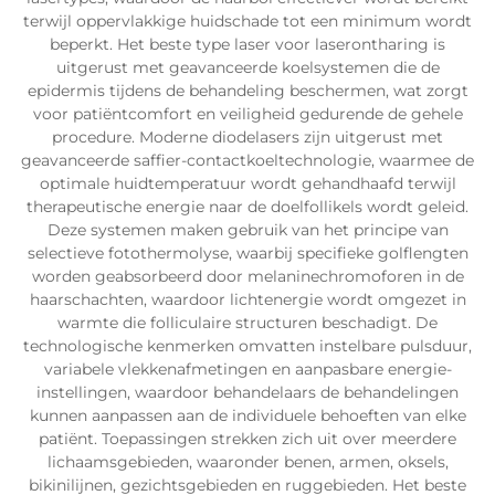
terwijl oppervlakkige huidschade tot een minimum wordt
beperkt. Het beste type laser voor laserontharing is
uitgerust met geavanceerde koelsystemen die de
epidermis tijdens de behandeling beschermen, wat zorgt
voor patiëntcomfort en veiligheid gedurende de gehele
procedure. Moderne diodelasers zijn uitgerust met
geavanceerde saffier-contactkoeltechnologie, waarmee de
optimale huidtemperatuur wordt gehandhaafd terwijl
therapeutische energie naar de doelfollikels wordt geleid.
Deze systemen maken gebruik van het principe van
selectieve fotothermolyse, waarbij specifieke golflengten
worden geabsorbeerd door melaninechromoforen in de
haarschachten, waardoor lichtenergie wordt omgezet in
warmte die folliculaire structuren beschadigt. De
technologische kenmerken omvatten instelbare pulsduur,
variabele vlekkenafmetingen en aanpasbare energie-
instellingen, waardoor behandelaars de behandelingen
kunnen aanpassen aan de individuele behoeften van elke
patiënt. Toepassingen strekken zich uit over meerdere
lichaamsgebieden, waaronder benen, armen, oksels,
bikinilijnen, gezichtsgebieden en ruggebieden. Het beste