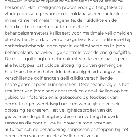
oplevert, ongeacht genetische achtergrond of etnische
herkomst. Het intelligente proces voor golflengtekeuze
vindt plaats via geavanceerde huidanalysetechnologie die
in real-time het melaninegehalte, de huiddikte en de
haardichtheid meet en automatisch de
behandelparameters kalibreert voor maximale veiligheid en
effectiviteit. Hierdoor wordt de gokwerk die traditioneel bij
ontharingbehandelingen speelt, geëlimineerd en krijgen
behandelaars nauwkeurige controle over de energieafgifte.
De multi-golflengtefunctionaliteit van laserontharing voor
alle huidtypes lost ook de uitdaging op van gemengde
haartypes binnen hetzelfde behandelgebied, aangezien
verschillende golflengten gelijktijdig verschillende
haareigenschappen kunnen raken. Deze technologie is het
resultaat van jarenlang onderzoek en ontwikkeling op het
gebied van fotonica en is gebaseerd op feedback van
dermatologen wereldwijd om een werkelijk universele
oplossing te creëren. Het veiligheidsprofiel van dit
geavanceerde golflengtesysteem omvat ingebouwde
sensoren die continu de huidreactie monitoren en
automatisch de behandeling aanpassen of stoppen bij het
detecteren van eventuele afwijkingen, zodat