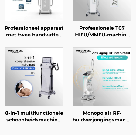
Professioneel apparaat
Professionele T07
met twee handvatten
HIFU/MMFU-machine
voor IPL- en NIR-
voor lifting en strakker
lichttherapie, voor
maken van gezicht en
professionele
lichaam, anti-aging en
huidverheldering,
rimpelverwijdering –
verjonging en anti-
schoonheidssalonappara
aging in
schoonheidssalons
8-in-1 multifunctionele
Monopolair RF-
schoonheidsmachine,
huidverjongingsmachin
schoonheidsmachine
voor diepe
voor
verwarming,