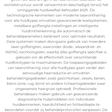
wortelstructuur wordt verwarmd en beschadigd, terwijl het
omliggende huidweefsel behouden blijft. De
technologische kenmerken van moderne laserontharing
voor alle huidtypes omvatten geavanceerde koelsystemen,
instelbare golflengte-instellingen en intelligente
huidtintherkenning die automatisch de
behandelparameters kalibreert voor optimale resultaten.
Deze systemen maken doorgaans gebruik van meerdere
laser-golflengten, waaronder diode-, alexandriet- en
Nd:YAG-technologieën, waarbij elke golflengte specifiek is
gekozen om de effectiviteit over verschillende
huidfototypen te maximaliseren. De toepassingsgebieden
van laserontharing voor alle huidtypes gaan verder dan
eenvoudige haarreductie en omvatten
behandelingsgebieden zoals gezichtshaar, oksels, benen,
bikini-zone, rug, borst en andere lichaamsgebieden waar
ongewenste haargroei optreedt. Professionele
behandelaars maken gebruik van geavanceerde
diagnostische hulpmiddelen om individuele
huidkenmerken, haardichtheid en follikeldiepte te
beoordelen voordat zij behandelprotocollen aanpassen. De