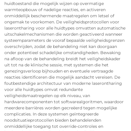
huidtoestand die mogelijk wijzen op overmatige
warmteopbouw of nadelige reacties, en activeren
onmiddellijk beschermende maatregelen om letsel of
ongemak te voorkomen. De veiligheidsprotocollen voor
laserontharing voor alle huidtypes omvatten automatische
uitschakelmechanismen die worden geactiveerd wanneer
systeemparameters de vooraf bepaalde veiligheidsgrenzen
overschrijden, zodat de behandeling niet kan doorgaan
onder potentieel schadelijke omstandigheden. Bewaking
na afloop van de behandeling breidt het veiligheidskader
uit tot na de klinische sessie, met systemen die het
genezingsverloop bijhouden en eventuele vertraagde
reacties identificeren die mogelijk aandacht vereisen. De
foutbestendige architectuur van moderne laserontharing
voor alle huidtypes omvat redundante
veiligheidsmaatregelen op elk niveau, van
hardwarecomponenten tot softwarealgoritmen, waardoor
meerdere barrières worden gecreëerd tegen mogelijke
complicaties. In deze systemen geïntegreerde
noodsituatieprotocollen bieden behandelenden
onmiddellijke toegang tot override-controles en