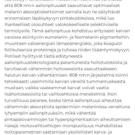
että 808 nm:n aallonpituudet saavuttavat optimaaliset
melanin absorptiokertoimet samalla kun ne säilyttävät
erinomaisen läpäisykyvyn pintakudoksissa, mikä luo
ihanteelliset olosuhteet valokokeelliselle selektiiviselle
termolysille. Tämä aallonpituus kohdistuu erityisesti karvan
varsissa esiintyviin eumelanin- ja feomelanin-pigmenteihin,
muuntaen valoenergian lämpöenergiaksi, joka koaguloi
follikulaarisia proteiineja ja tuhoaa niiden lisääntymiskyvyn.
Potilaat hyöttyvät tästä edistyneestä
aallonpituusteknologiasta parantuneista hoitotuloksista ja
tarvitsevat vähemmän hoitosessioita saavuttaakseen
halutun karvan vähentämisen. 808 nm:n järjestelmä toimii
tehokkaasti useimmilla karvan väreillä tummanruskeasta
mustaan, vaikka vaaleammat karvat voivat vaatia
lisähoitosessioita tai vaihtoehtoisia menetelmiä. Ihon
turvallisuus paranee, koska tämä aallonpituus aiheuttaa
vähemmän absorptiota epidermisin melaninissa verrattuna
lyhyempiin aallonpituuksiin, mikä vähentää
pintapalovammojen tai hyperpigmentaation aiheuttamisen
riskejä. Hoitovaihtoehtojen monipuolisuus mahdollistaa
hoitoparametrien säätämisen yksilöllisten karva- ja