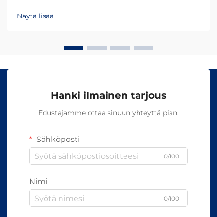
onnistumisen ja asiakastyytyväisyyden. Eri
aallonpituudet tunkeutuvat ihoon eri syvyyksiin ja
Näytä lisää
aiheuttavat erilaisia biologisia reaktioita, mikä tekee...
Hanki ilmainen tarjous
Edustajamme ottaa sinuun yhteyttä pian.
Sähköposti
0/100
Nimi
0/100