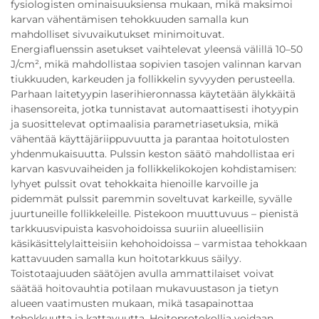
fysiologisten ominaisuuksiensa mukaan, mikä maksimoi
karvan vähentämisen tehokkuuden samalla kun
mahdolliset sivuvaikutukset minimoituvat.
Energiafluenssin asetukset vaihtelevat yleensä välillä 10–50
J/cm², mikä mahdollistaa sopivien tasojen valinnan karvan
tiukkuuden, karkeuden ja follikkelin syvyyden perusteella.
Parhaan laitetyypin laserihieronnassa käytetään älykkäitä
ihasensoreita, jotka tunnistavat automaattisesti ihotyypin
ja suosittelevat optimaalisia parametriasetuksia, mikä
vähentää käyttäjäriippuvuutta ja parantaa hoitotulosten
yhdenmukaisuutta. Pulssin keston säätö mahdollistaa eri
karvan kasvuvaiheiden ja follikkelikokojen kohdistamisen:
lyhyet pulssit ovat tehokkaita hienoille karvoille ja
pidemmät pulssit paremmin soveltuvat karkeille, syvälle
juurtuneille follikkeleille. Pistekoon muuttuvuus – pienistä
tarkkuusvipuista kasvohoidoissa suuriin alueellisiin
käsikäsittelylaitteisiin kehohoidoissa – varmistaa tehokkaan
kattavuuden samalla kun hoitotarkkuus säilyy.
Toistotaajuuden säätöjen avulla ammattilaiset voivat
säätää hoitovauhtia potilaan mukavuustason ja tietyn
alueen vaatimusten mukaan, mikä tasapainottaa
tehokkuutta ja kattavuutta. Hoitoprotokollia voidaan