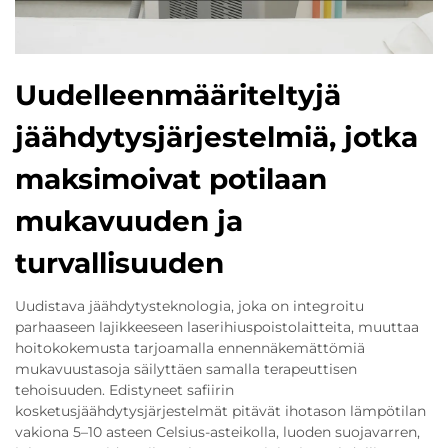
Uudelleenmääriteltyjä
jäähdytysjärjestelmiä, jotka
maksimoivat potilaan
mukavuuden ja
turvallisuuden
Uudistava jäähdytysteknologia, joka on integroitu
parhaaseen lajikkeeseen laserihiuspoistolaitteita, muuttaa
hoitokokemusta tarjoamalla ennennäkemättömiä
mukavuustasoja säilyttäen samalla terapeuttisen
tehoisuuden. Edistyneet safiirin
kosketusjäähdytysjärjestelmät pitävät ihotason lämpötilan
vakiona 5–10 asteen Celsius-asteikolla, luoden suojavarren,