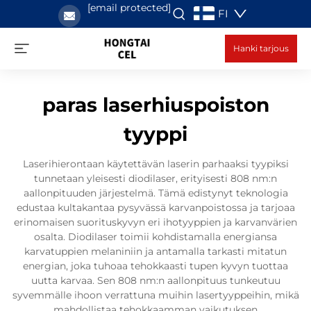
[email protected]
FI
Hanki tarjous
paras laserhiuspoiston
tyyppi
Laserihierontaan käytettävän laserin parhaaksi tyypiksi
tunnetaan yleisesti diodilaser, erityisesti 808 nm:n
aallonpituuden järjestelmä. Tämä edistynyt teknologia
edustaa kultakantaa pysyvässä karvanpoistossa ja tarjoaa
erinomaisen suorituskyvyn eri ihotyyppien ja karvanvärien
osalta. Diodilaser toimii kohdistamalla energiansa
karvatuppien melaniniin ja antamalla tarkasti mitatun
energian, joka tuhoaa tehokkaasti tupen kyvyn tuottaa
uutta karvaa. Sen 808 nm:n aallonpituus tunkeutuu
syvemmälle ihoon verrattuna muihin lasertyyppeihin, mikä
mahdollistaa tehokkaamman vaikutuksen