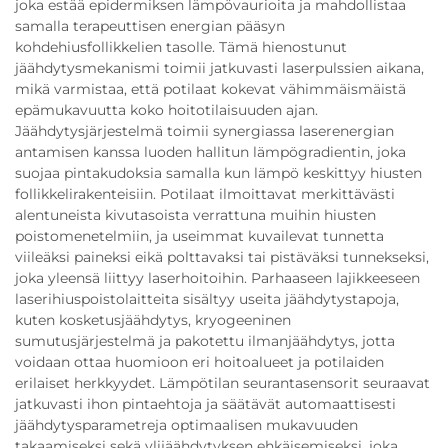
joka estää epidermiksen lämpövaurioita ja mahdollistaa
samalla terapeuttisen energian pääsyn
kohdehiusfollikkelien tasolle. Tämä hienostunut
jäähdytysmekanismi toimii jatkuvasti laserpulssien aikana,
mikä varmistaa, että potilaat kokevat vähimmäismäistä
epämukavuutta koko hoitotilaisuuden ajan.
Jäähdytysjärjestelmä toimii synergiassa laserenergian
antamisen kanssa luoden hallitun lämpögradientin, joka
suojaa pintakudoksia samalla kun lämpö keskittyy hiusten
follikkelirakenteisiin. Potilaat ilmoittavat merkittävästi
alentuneista kivutasoista verrattuna muihin hiusten
poistomenetelmiin, ja useimmat kuvailevat tunnetta
viileäksi paineksi eikä polttavaksi tai pistäväksi tunnekseksi,
joka yleensä liittyy laserhoitoihin. Parhaaseen lajikkeeseen
laserihiuspoistolaitteita sisältyy useita jäähdytystapoja,
kuten kosketusjäähdytys, kryogeeninen
sumutusjärjestelmä ja pakotettu ilmanjäähdytys, jotta
voidaan ottaa huomioon eri hoitoalueet ja potilaiden
erilaiset herkkyydet. Lämpötilan seurantasensorit seuraavat
jatkuvasti ihon pintaehtoja ja säätävät automaattisesti
jäähdytysparametreja optimaalisen mukavuuden
takaamiseksi sekä ylijäähdytyksen ehkäisemiseksi, joka