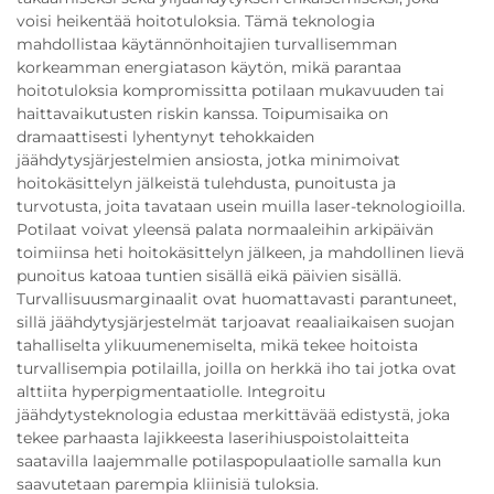
voisi heikentää hoitotuloksia. Tämä teknologia
mahdollistaa käytännönhoitajien turvallisemman
korkeamman energiatason käytön, mikä parantaa
hoitotuloksia kompromissitta potilaan mukavuuden tai
haittavaikutusten riskin kanssa. Toipumisaika on
dramaattisesti lyhentynyt tehokkaiden
jäähdytysjärjestelmien ansiosta, jotka minimoivat
hoitokäsittelyn jälkeistä tulehdusta, punoitusta ja
turvotusta, joita tavataan usein muilla laser-teknologioilla.
Potilaat voivat yleensä palata normaaleihin arkipäivän
toimiinsa heti hoitokäsittelyn jälkeen, ja mahdollinen lievä
punoitus katoaa tuntien sisällä eikä päivien sisällä.
Turvallisuusmarginaalit ovat huomattavasti parantuneet,
sillä jäähdytysjärjestelmät tarjoavat reaaliaikaisen suojan
tahalliselta ylikuumenemiselta, mikä tekee hoitoista
turvallisempia potilailla, joilla on herkkä iho tai jotka ovat
alttiita hyperpigmentaatiolle. Integroitu
jäähdytysteknologia edustaa merkittävää edistystä, joka
tekee parhaasta lajikkeesta laserihiuspoistolaitteita
saatavilla laajemmalle potilaspopulaatiolle samalla kun
saavutetaan parempia kliinisiä tuloksia.