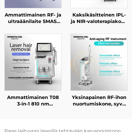
Ammattimainen RF- ja
Kaksikäsitteinen IPL-
ultraäänilaite SMAS-
ja NIR-valoterapiakone
tason nostoon,
ammattimaiseen
ikääntymisen
ihovalkaisuun,
ehkäisyyn, ryppyjen
nuorentamiseen ja
poistoon, kasvojen
ikääntymisen
kiristämiseen ja ihon
ehkäisyyn
tiukentamiseen
kauneuslaitoksille
Ammattimainen T08
Yksinapainen RF-ihon
3-in-1 810 nm
nuortumiskone, syvä
diodilaserin
lämmitys,
karvanpoistokone,
tiukentaminen ja
kaksinkäsitteinen,
ryppyjen poisto
6/12×12 / 12×24 mm
Paras lajityyppi laserilla tehtävään karvanpoistoon