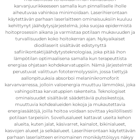
karvanjuurikkeeseen samalla kun pinnalliselle iholle
aiheutuvaa vahinkoa minimoidaan. Laserihierontaan
käytettävän parhaan laserlaitteen ominaisuuksiin kuuluu
kehittynyt jäähdytysjärjestelmä, joka suojaa epidermistä
hoitoprosessin aikana ja varmistaa potilaan mukavuuden ja
turvallisuuden koko hoitokerran ajan. Nykyaikaiset
diodilaserit sisältävät edistynyttä
safiirikontaktijäähdytysteknologiaa, joka pitää ihon
lämpötilan optimaalisena samalla kun terapeuttista
energiaa ohjataan kohdekarvatuppiin. Nämä järjestelmät
perustuvat valittuun fototermolyyssiin, jossa tiettyjä
aallonpituuksia absorboi melaninikromoforit
karvanvarressa, jolloin valoenergia muuttuu lämmöksi, joka
vahingoittaa karvatuppien rakenteita. Teknologiset
ominaisuudet sisältävät säädettäviä pulssikestoja,
muuttuvia kohdealueiden kokoja ja mukautettavia
energiasäätöjä, joilla hoitoa voidaan sovittaa yksilöllisesti
potilaan tarpeisiin. Sovellusalueet kattavat useita kehon
alueita, kuten jalat, käsivarret, kainalot, bikinialueet,
kasvojen alueet ja selkäalueet. Laserihierontaan käytettävän
parhaan laserlaitteen erinomainen monikäyttöisyys näkyy