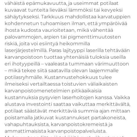
vähäistä epämukavuutta, ja useimmat potilaat
kuvaavat tunteita lieväksi lämmöksi tai kevyeksi
sähäytykseksi. Tarkkuus mahdollistaa karvatuppien
kohdennetun tuhoamisen ilman, että ympäröivää
ihosta kudosta vaurioitetaan, mikä vähentää
palovammojen, arpien tai pigmenttimuutosten
riskiä, joita voi esiintyä heikommilla
laserjärjestelmillä. Paras lajityyppi laserilla tehtävään
karvanpoistoon tuottaa yhtenäisiä tuloksia useilla
eri ihotyypeillä – vaaleasta tummaan värimuuttoon
– mikä tekee siitä saatavilla olevan laajemmalle
potilasryhmälle. Kustannustehokkuus tulee
ilmeiseksi vertailtaessa toistuvien väliaikaisten
karvanpoistomenetelmien pitkäaikaisia
kustannuksia pysyvien laserhoitojen kanssa. Vaikka
alustava investointi saattaa vaikuttaa merkittävältä,
potilaat säästävät merkittäviä summia ajan mittaan
poistamalla jatkuvat kustannukset partakoneista,
vahapuhtauksista, karvanpoistokremeistä ja
ammattimaisista karvanpoistopalveluista.