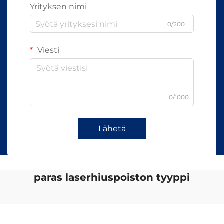
Yrityksen nimi
0/200
Viesti
0/1000
Lähetä
paras laserhiuspoiston tyyppi