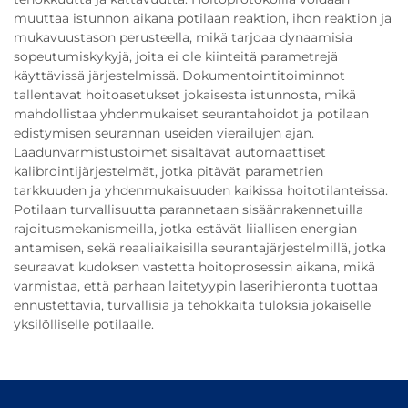
muuttaa istunnon aikana potilaan reaktion, ihon reaktion ja
mukavuustason perusteella, mikä tarjoaa dynaamisia
sopeutumiskykyjä, joita ei ole kiinteitä parametrejä
käyttävissä järjestelmissä. Dokumentointitoiminnot
tallentavat hoitoasetukset jokaisesta istunnosta, mikä
mahdollistaa yhdenmukaiset seurantahoidot ja potilaan
edistymisen seurannan useiden vierailujen ajan.
Laadunvarmistustoimet sisältävät automaattiset
kalibrointijärjestelmät, jotka pitävät parametrien
tarkkuuden ja yhdenmukaisuuden kaikissa hoitotilanteissa.
Potilaan turvallisuutta parannetaan sisäänrakennetuilla
rajoitusmekanismeilla, jotka estävät liiallisen energian
antamisen, sekä reaaliaikaisilla seurantajärjestelmillä, jotka
seuraavat kudoksen vastetta hoitoprosessin aikana, mikä
varmistaa, että parhaan laitetyypin laserihieronta tuottaa
ennustettavia, turvallisia ja tehokkaita tuloksia jokaiselle
yksilölliselle potilaalle.