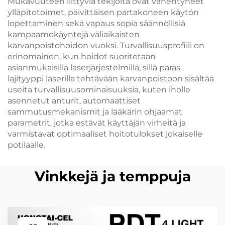
Mukavuuteen liittyviä tekijöitä ovat vähentyneet
ylläpitotoimet, päivittäisen partakoneen käytön
lopettaminen sekä vapaus sopia säännöllisiä
kampaamokäyntejä väliaikaisten
karvanpoistohoidon vuoksi. Turvallisuusprofiili on
erinomainen, kun hoidot suoritetaan
asianmukaisilla laserjärjestelmillä, sillä paras
lajityyppi laserilla tehtävään karvanpoistoon sisältää
useita turvallisuusominaisuuksia, kuten iholle
asennetut anturit, automaattiset
sammutusmekanismit ja lääkärin ohjaamat
parametrit, jotka estävät käyttäjän virheitä ja
varmistavat optimaaliset hoitotulokset jokaiselle
potilaalle.
Vinkkejä ja temppuja