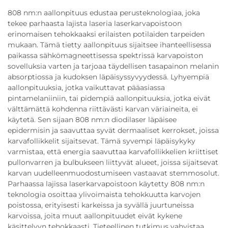
808 nm:n aallonpituus edustaa perusteknologiaa, joka
tekee parhaasta lajista laseria laserkarvapoistoon
erinomaisen tehokkaaksi erilaisten potilaiden tarpeiden
mukaan. Tämä tietty aallonpituus sijaitsee ihanteellisessa
paikassa sähkömagneettisessa spektrissä karvapoiston
sovelluksia varten ja tarjoaa täydellisen tasapainon melanin
absorptiossa ja kudoksen läpäisyssyvyydessä. Lyhyempiä
aallonpituuksia, jotka vaikuttavat pääasiassa
pintamelaniiniin, tai pidempiä aallonpituuksia, jotka eivät
välttämättä kohdenna riittävästi karvan väriaineita, ei
käytetä. Sen sijaan 808 nm:n diodilaser läpäisee
epidermisin ja saavuttaa syvät dermaaliset kerrokset, joissa
karvafollikkelit sijaitsevat. Tämä syvempi läpäisykyky
varmistaa, että energia saavuttaa karvafollikkelien kriittiset
pullonvarren ja bulbukseen liittyvät alueet, joissa sijaitsevat
karvan uudelleenmuodostumiseen vastaavat stemmosolut.
Parhaassa lajissa laserkarvapoistoon käytetty 808 nm:n
teknologia osoittaa ylivoimaista tehokkuutta karvojen
poistossa, erityisesti karkeissa ja syvällä juurtuneissa
karvoissa, joita muut aallonpituudet eivät kykene
käsittelyyn tehokkaasti. Tieteellinen tutkimus vahvistaa,