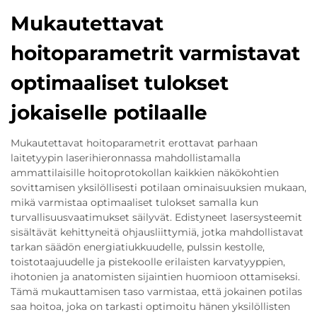
Mukautettavat
hoitoparametrit varmistavat
optimaaliset tulokset
jokaiselle potilaalle
Mukautettavat hoitoparametrit erottavat parhaan
laitetyypin laserihieronnassa mahdollistamalla
ammattilaisille hoitoprotokollan kaikkien näkökohtien
sovittamisen yksilöllisesti potilaan ominaisuuksien mukaan,
mikä varmistaa optimaaliset tulokset samalla kun
turvallisuusvaatimukset säilyvät. Edistyneet lasersysteemit
sisältävät kehittyneitä ohjausliittymiä, jotka mahdollistavat
tarkan säädön energiatiukkuudelle, pulssin kestolle,
toistotaajuudelle ja pistekoolle erilaisten karvatyyppien,
ihotonien ja anatomisten sijaintien huomioon ottamiseksi.
Tämä mukauttamisen taso varmistaa, että jokainen potilas
saa hoitoa, joka on tarkasti optimoitu hänen yksilöllisten