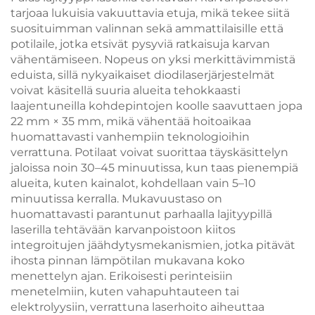
kohdealue kasvoille ja
tarjoaa lukuisia vakuuttavia etuja, mikä tekee siitä
keholle, hieronta- ja
suosituimman valinnan sekä ammattilaisille että
kauneuslaitteisto,
potilaile, jotka etsivät pysyviä ratkaisuja karvan
säädettävä 755, 808 ja
vähentämiseen. Nopeus on yksi merkittävimmistä
1064 nm -
eduista, sillä nykyaikaiset diodilaserjärjestelmät
aallonpituudella
voivat käsitellä suuria alueita tehokkaasti
laajentuneilla kohdepintojen koolle saavuttaen jopa
22 mm × 35 mm, mikä vähentää hoitoaikaa
huomattavasti vanhempiin teknologioihin
verrattuna. Potilaat voivat suorittaa täyskäsittelyn
jaloissa noin 30–45 minuutissa, kun taas pienempiä
alueita, kuten kainalot, kohdellaan vain 5–10
minuutissa kerralla. Mukavuustaso on
huomattavasti parantunut parhaalla lajityypillä
laserilla tehtävään karvanpoistoon kiitos
integroitujen jäähdytysmekanismien, jotka pitävät
ihosta pinnan lämpötilan mukavana koko
menettelyn ajan. Erikoisesti perinteisiin
menetelmiin, kuten vahapuhtauteen tai
elektrolyysiin, verrattuna laserhoito aiheuttaa