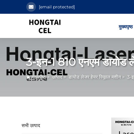
[email protected]
मुख्यपृष्ठ
3-इन-1 810 एनएम डायोड ले
मुख्यपृष्ठ
>
उत्पाद
>
डायोड लेजर हेयर रिमूवल मशीन
>
3-इ
सभी उत्पाद