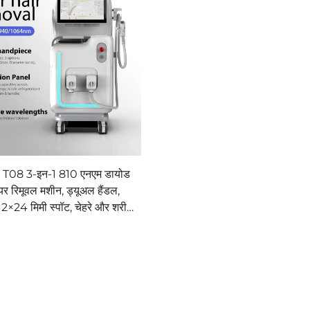
ल T08 3-इन-1 810 एनएम डायोड
यर रिमूवल मशीन, ड्यूअल हैंडल,
2×24 मिमी स्पॉट, चेहरे और शरीर
ैलून उपकरण, कस्टमाइज़ेबल 755,
808, 1064 एनएम