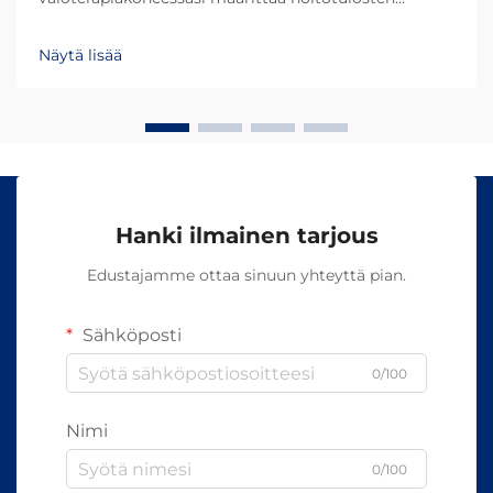
onnistumisen ja asiakastyytyväisyyden. Eri
aallonpituudet tunkeutuvat ihoon eri syvyyksiin ja
Näytä lisää
aiheuttavat erilaisia biologisia reaktioita, mikä tekee...
Hanki ilmainen tarjous
Edustajamme ottaa sinuun yhteyttä pian.
Sähköposti
0/100
Nimi
0/100