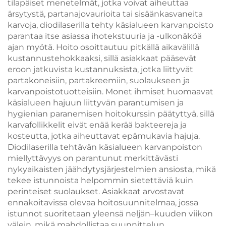
tilapäiset menetelmät, jotka voivat aiheuttaa
ärsytystä, partanajovaurioita tai sisäänkasvaneita
karvoja, diodilaserilla tehty käsialueen karvanpoisto
parantaa itse asiassa ihotekstuuria ja -ulkonäköä
ajan myötä. Hoito osoittautuu pitkällä aikavälillä
kustannustehokkaaksi, sillä asiakkaat pääsevät
eroon jatkuvista kustannuksista, jotka liittyvät
partakoneisiin, partakreemiin, suolaukseen ja
karvanpoistotuotteisiin. Monet ihmiset huomaavat
käsialueen hajuun liittyvän parantumisen ja
hygienian paranemisen hoitokurssin päätyttyä, sillä
karvafollikkelit eivät enää kerää bakteereja ja
kosteutta, jotka aiheuttavat epämukavia hajuja.
Diodilaserilla tehtävän käsialueen karvanpoiston
miellyttävyys on parantunut merkittävästi
nykyaikaisten jäähdytysjärjestelmien ansiosta, mikä
tekee istunnoista helpommin sietettäviä kuin
perinteiset suolaukset. Asiakkaat arvostavat
ennakoitavissa olevaa hoitosuunnitelmaa, jossa
istunnot suoritetaan yleensä neljän–kuuden viikon
välein, mikä mahdollistaa suunnittelun