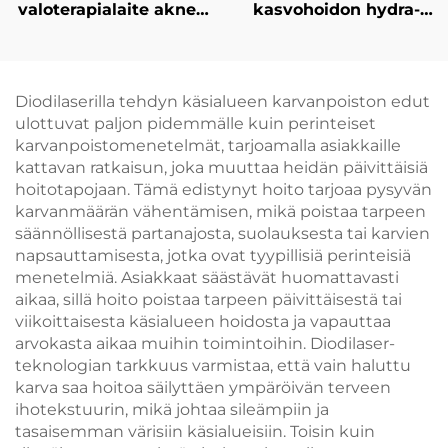
valoterapialaite aknen
kasvohoidon hydra-
hoitoon, kasvojen
laite ilman neulaa
ihoterveyden
toimivalla
parantamiseen ja
mesoterapialla ja
vaalentamiseen
korkeapaineisella
Diodilaserilla tehdyn käsialueen karvanpoiston edut
ammattimaiseen
suihkulla,
ulottuvat paljon pidemmälle kuin perinteiset
käyttöön
kauneussalongin
karvanpoistomenetelmät, tarjoamalla asiakkaille
laitteisto
kattavan ratkaisun, joka muuttaa heidän päivittäisiä
hoitotapojaan. Tämä edistynyt hoito tarjoaa pysyvän
karvanmäärän vähentämisen, mikä poistaa tarpeen
säännöllisestä partanajosta, suolauksesta tai karvien
napsauttamisesta, jotka ovat tyypillisiä perinteisiä
menetelmiä. Asiakkaat säästävät huomattavasti
aikaa, sillä hoito poistaa tarpeen päivittäisestä tai
viikoittaisesta käsialueen hoidosta ja vapauttaa
arvokasta aikaa muihin toimintoihin. Diodilaser-
teknologian tarkkuus varmistaa, että vain haluttu
karva saa hoitoa säilyttäen ympäröivän terveen
ihotekstuurin, mikä johtaa sileämpiin ja
tasaisemman värisiin käsialueisiin. Toisin kuin