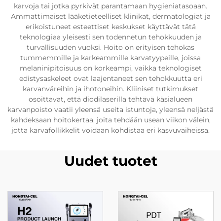
karvoja tai jotka pyrkivät parantamaan hygieniatasoaan.
Ammattimaiset lääketieteelliset klinikat, dermatologiat ja
erikoistuneet esteettiset keskukset käyttävät tätä
teknologiaa yleisesti sen todennetun tehokkuuden ja
turvallisuuden vuoksi. Hoito on erityisen tehokas
tummemmille ja karkeammille karvatyypeille, joissa
melaninipitoisuus on korkeampi, vaikka teknologiset
edistysaskeleet ovat laajentaneet sen tehokkuutta eri
karvanväreihin ja ihotoneihin. Kliiniset tutkimukset
osoittavat, että diodilaserilla tehtävä käsialueen
karvanpoisto vaatii yleensä useita istuntoja, yleensä neljästä
kahdeksaan hoitokertaa, joita tehdään usean viikon välein,
jotta karvafollikkelit voidaan kohdistaa eri kasvuvaiheissa.
Uudet tuotet