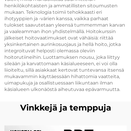
henkilökohtaisten ja ammatillisten sitoumusten
mukaan. Teknologia toimii tehokkaasti eri
ihotyyppien ja -värien kanssa, vaikka parhaat
tulokset saavutetaan yleensä tummemman karvan
ja vaaleamman ihon yhdistelmällä. Hoitokurssin
jälkeiset hoitovaatimukset ovat vähäisiä: riittää
yksinkertainen aurinkosuojaus ja hellä hoito, jotka
integroituvat helposti olemassa oleviin
hoitorutiineihin. Luottamuksen nousu, joka liittyy
sileään ja karvattomaan käsialueeseen, ei voi olla
liioiteltu, sillä asiakkaat kertovat tuntevansa itsensä
mukavammin käyttäessään hihattomia vaatteita,
uimapukuja ja osallistuessaan liikuntaan ilman
käsialueen ulkonäöstä aiheutuvaa epävarmuutta.
Vinkkejä ja temppuja