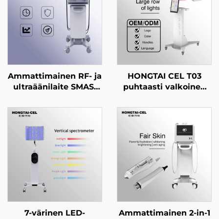
Ammattimainen RF- ja
HONGTAI CEL T03
ultraäänilaite SMAS-
puhtaasti valkoinen
tason nostoon,
PDT-LED-
ikääntymisen
valoterapiakone,
ehkäisyyn, ryppyjen
nelitaajuusalue:
poistoon, kasvojen
infrapuna, punainen,
kiristämiseen ja ihon
sininen ja keltainen,
tiukentamiseen
hieronta- ja
ihotuotteiden
nuorttava hoito
7-värinen LED-
Ammattimainen 2-in-1