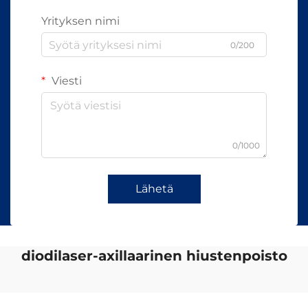
Yrityksen nimi
0/200
Viesti
0/1000
Lähetä
diodilaser-axillaarinen hiustenpoisto