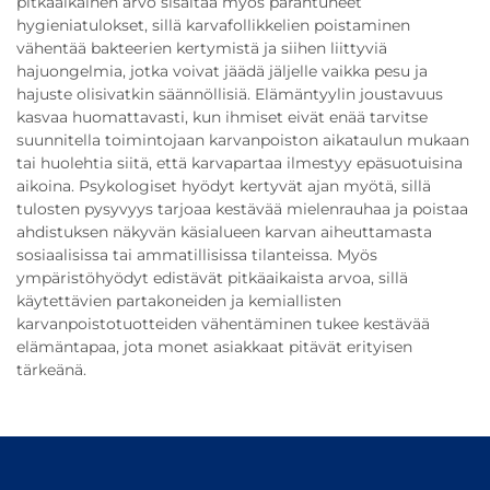
pitkäaikainen arvo sisältää myös parantuneet
hygieniatulokset, sillä karvafollikkelien poistaminen
vähentää bakteerien kertymistä ja siihen liittyviä
hajuongelmia, jotka voivat jäädä jäljelle vaikka pesu ja
hajuste olisivatkin säännöllisiä. Elämäntyylin joustavuus
kasvaa huomattavasti, kun ihmiset eivät enää tarvitse
suunnitella toimintojaan karvanpoiston aikataulun mukaan
tai huolehtia siitä, että karvapartaa ilmestyy epäsuotuisina
aikoina. Psykologiset hyödyt kertyvät ajan myötä, sillä
tulosten pysyvyys tarjoaa kestävää mielenrauhaa ja poistaa
ahdistuksen näkyvän käsialueen karvan aiheuttamasta
sosiaalisissa tai ammatillisissa tilanteissa. Myös
ympäristöhyödyt edistävät pitkäaikaista arvoa, sillä
käytettävien partakoneiden ja kemiallisten
karvanpoistotuotteiden vähentäminen tukee kestävää
elämäntapaa, jota monet asiakkaat pitävät erityisen
tärkeänä.