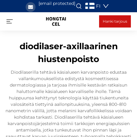
[email protected]
FI
Hanki tarjous
diodilaser-axillaarinen
hiustenpoisto
Diodilaserilla tehtävä käsialueen karvanpoisto edustaa
vallankumouksellista edistystä kosmeettisessa
dermatologiassa ja tarjoaa ihmisille kestävän ratkaisun
haluttomalle käsialueen karvalliselle iholle. Tämä
huippuunsa kehittynyt teknologia käyttää tiukentuneita
valosäteitä tiettyinä aallonpituuksina, yleensä 800–810
nanometrin välillä, jotta melanini karvafollikkelissa voidaan
kohdistaa tarkasti. Diodilaserilla tehtävä käsialueen
karvanpoistojärjestelmä toimii tarkkojen energiapulssien
antamisella, jotka tunkeutuvat ihon pinnan läpi ja
saavuttavat karvan juurirakenteen, tuhoamalla tehokkaasti