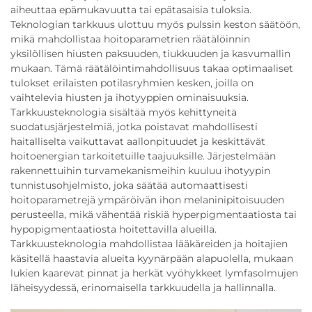
aiheuttaa epämukavuutta tai epätasaisia tuloksia.
Teknologian tarkkuus ulottuu myös pulssin keston säätöön,
mikä mahdollistaa hoitoparametrien räätälöinnin
yksilöllisen hiusten paksuuden, tiukkuuden ja kasvumallin
mukaan. Tämä räätälöintimahdollisuus takaa optimaaliset
tulokset erilaisten potilasryhmien kesken, joilla on
vaihtelevia hiusten ja ihotyyppien ominaisuuksia.
Tarkkuusteknologia sisältää myös kehittyneitä
suodatusjärjestelmiä, jotka poistavat mahdollisesti
haitalliselta vaikuttavat aallonpituudet ja keskittävät
hoitoenergian tarkoitetuille taajuuksille. Järjestelmään
rakennettuihin turvamekanismeihin kuuluu ihotyypin
tunnistusohjelmisto, joka säätää automaattisesti
hoitoparametrejä ympäröivän ihon melaninipitoisuuden
perusteella, mikä vähentää riskiä hyperpigmentaatiosta tai
hypopigmentaatiosta hoitettavilla alueilla.
Tarkkuusteknologia mahdollistaa lääkäreiden ja hoitajien
käsitellä haastavia alueita kyynärpään alapuolella, mukaan
lukien kaarevat pinnat ja herkät vyöhykkeet lymfasolmujen
läheisyydessä, erinomaisella tarkkuudella ja hallinnalla.