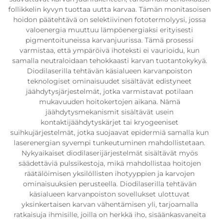
follikkelin kyvyn tuottaa uutta karvaa. Tämän monitasoisen
hoidon päätehtävä on selektiivinen fototermolyysi, jossa
valoenergia muuttuu lämpöenergiaksi erityisesti
pigmentoituneissa karvanjuurissa. Tämä prosessi
varmistaa, että ympäröivä ihoteksti ei vaurioidu, kun
samalla neutraloidaan tehokkaasti karvan tuotantokykyä.
Diodilaserilla tehtävän käsialueen karvanpoiston
teknologiset ominaisuudet sisältävät edistyneet
jäähdytysjärjestelmät, jotka varmistavat potilaan
mukavuuden hoitokertojen aikana. Nämä
jäähdytysmekanismit sisältävät usein
kontaktijäähdytyskärjet tai kryogeeniset
suihkujärjestelmät, jotka suojaavat epidermiä samalla kun
laserenergian syvempi tunkeutuminen mahdollistetaan.
Nykyaikaiset diodilaserijärjestelmät sisältävät myös
säädettäviä pulssikestoja, mikä mahdollistaa hoitojen
räätälöimisen yksilöllisten ihotyyppien ja karvojen
ominaisuuksien perusteella. Diodilaserilla tehtävän
käsialueen karvanpoiston sovellukset ulottuvat
yksinkertaisen karvan vähentämisen yli, tarjoamalla
ratkaisuja ihmisille, joilla on herkkä iho, sisäänkasvaneita