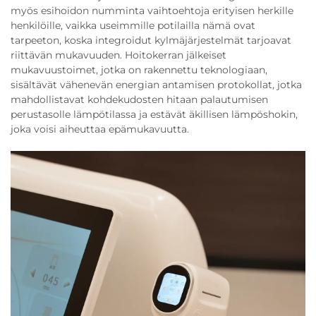
myös esihoidon numminta vaihtoehtoja erityisen herkille
henkilöille, vaikka useimmille potilailla nämä ovat
tarpeeton, koska integroidut kylmäjärjestelmät tarjoavat
riittävän mukavuuden. Hoitokerran jälkeiset
mukavuustoimet, jotka on rakennettu teknologiaan,
sisältävät vähenevän energian antamisen protokollat, jotka
mahdollistavat kohdekudosten hitaan palautumisen
perustasolle lämpötilassa ja estävät äkillisen lämpöshokin,
joka voisi aiheuttaa epämukavuutta.