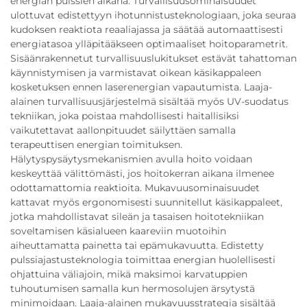
energian pulssien aikana. Turvallisuusominaisuudet
ulottuvat edistettyyn ihotunnistusteknologiaan, joka seuraa
kudoksen reaktiota reaaliajassa ja säätää automaattisesti
energiatasoa ylläpitääkseen optimaaliset hoitoparametrit.
Sisäänrakennetut turvallisuuslukitukset estävät tahattoman
käynnistymisen ja varmistavat oikean käsikappaleen
kosketuksen ennen laserenergian vapautumista. Laaja-
alainen turvallisuusjärjestelmä sisältää myös UV-suodatus
tekniikan, joka poistaa mahdollisesti haitallisiksi
vaikutettavat aallonpituudet säilyttäen samalla
terapeuttisen energian toimituksen.
Hälytyspysäytysmekanismien avulla hoito voidaan
keskeyttää välittömästi, jos hoitokerran aikana ilmenee
odottamattomia reaktioita. Mukavuusominaisuudet
kattavat myös ergonomisesti suunnitellut käsikappaleet,
jotka mahdollistavat sileän ja tasaisen hoitotekniikan
soveltamisen käsialueen kaareviin muotoihin
aiheuttamatta painetta tai epämukavuutta. Edistetty
pulssiajastusteknologia toimittaa energian huolellisesti
ohjattuina väliajoin, mikä maksimoi karvatuppien
tuhoutumisen samalla kun hermosolujen ärsytystä
minimoidaan. Laaja-alainen mukavuusstrategia sisältää