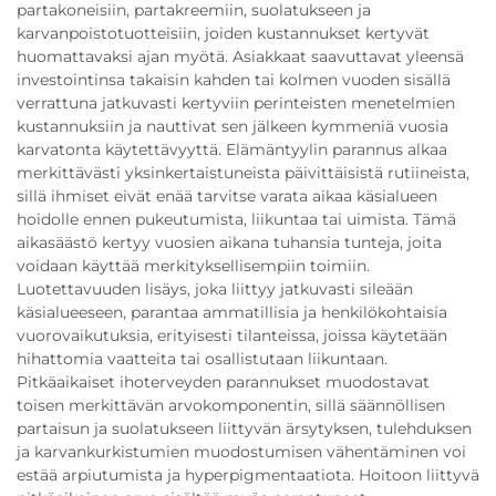
partakoneisiin, partakreemiin, suolatukseen ja
karvanpoistotuotteisiin, joiden kustannukset kertyvät
huomattavaksi ajan myötä. Asiakkaat saavuttavat yleensä
investointinsa takaisin kahden tai kolmen vuoden sisällä
verrattuna jatkuvasti kertyviin perinteisten menetelmien
kustannuksiin ja nauttivat sen jälkeen kymmeniä vuosia
karvatonta käytettävyyttä. Elämäntyylin parannus alkaa
merkittävästi yksinkertaistuneista päivittäisistä rutiineista,
sillä ihmiset eivät enää tarvitse varata aikaa käsialueen
hoidolle ennen pukeutumista, liikuntaa tai uimista. Tämä
aikasäästö kertyy vuosien aikana tuhansia tunteja, joita
voidaan käyttää merkityksellisempiin toimiin.
Luotettavuuden lisäys, joka liittyy jatkuvasti sileään
käsialueeseen, parantaa ammatillisia ja henkilökohtaisia
vuorovaikutuksia, erityisesti tilanteissa, joissa käytetään
hihattomia vaatteita tai osallistutaan liikuntaan.
Pitkäaikaiset ihoterveyden parannukset muodostavat
toisen merkittävän arvokomponentin, sillä säännöllisen
partaisun ja suolatukseen liittyvän ärsytyksen, tulehduksen
ja karvankurkistumien muodostumisen vähentäminen voi
estää arpiutumista ja hyperpigmentaatiota. Hoitoon liittyvä