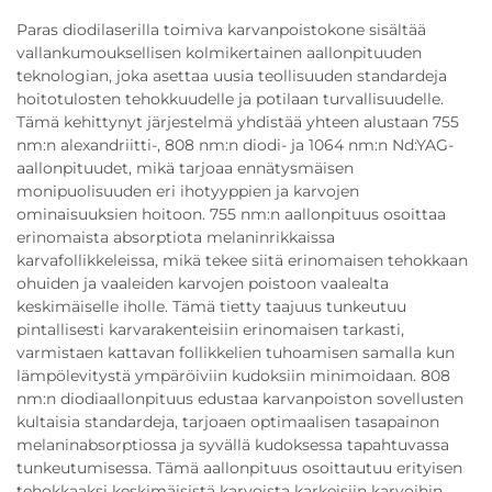
Paras diodilaserilla toimiva karvanpoistokone sisältää
vallankumouksellisen kolmikertainen aallonpituuden
teknologian, joka asettaa uusia teollisuuden standardeja
hoitotulosten tehokkuudelle ja potilaan turvallisuudelle.
Tämä kehittynyt järjestelmä yhdistää yhteen alustaan 755
nm:n alexandriitti-, 808 nm:n diodi- ja 1064 nm:n Nd:YAG-
aallonpituudet, mikä tarjoaa ennätysmäisen
monipuolisuuden eri ihotyyppien ja karvojen
ominaisuuksien hoitoon. 755 nm:n aallonpituus osoittaa
erinomaista absorptiota melaninrikkaissa
karvafollikkeleissa, mikä tekee siitä erinomaisen tehokkaan
ohuiden ja vaaleiden karvojen poistoon vaalealta
keskimäiselle iholle. Tämä tietty taajuus tunkeutuu
pintallisesti karvarakenteisiin erinomaisen tarkasti,
varmistaen kattavan follikkelien tuhoamisen samalla kun
lämpölevitystä ympäröiviin kudoksiin minimoidaan. 808
nm:n diodiaallonpituus edustaa karvanpoiston sovellusten
kultaisia standardeja, tarjoaen optimaalisen tasapainon
melaninabsorptiossa ja syvällä kudoksessa tapahtuvassa
tunkeutumisessa. Tämä aallonpituus osoittautuu erityisen
tehokkaaksi keskimäisistä karvoista karkeisiin karvoihin