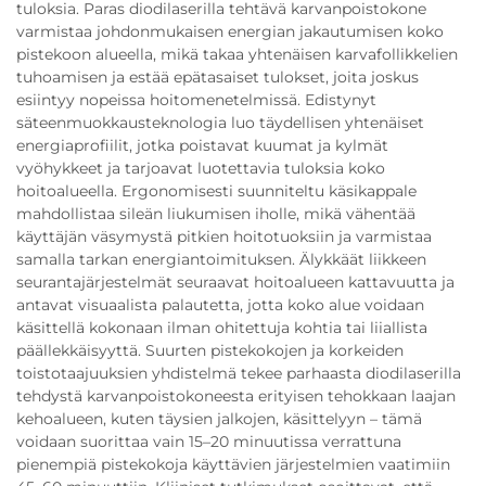
tuloksia. Paras diodilaserilla tehtävä karvanpoistokone
varmistaa johdonmukaisen energian jakautumisen koko
pistekoon alueella, mikä takaa yhtenäisen karvafollikkelien
tuhoamisen ja estää epätasaiset tulokset, joita joskus
esiintyy nopeissa hoitomenetelmissä. Edistynyt
säteenmuokkausteknologia luo täydellisen yhtenäiset
energiaprofiilit, jotka poistavat kuumat ja kylmät
vyöhykkeet ja tarjoavat luotettavia tuloksia koko
hoitoalueella. Ergonomisesti suunniteltu käsikappale
mahdollistaa sileän liukumisen iholle, mikä vähentää
käyttäjän väsymystä pitkien hoitotuoksiin ja varmistaa
samalla tarkan energiantoimituksen. Älykkäät liikkeen
seurantajärjestelmät seuraavat hoitoalueen kattavuutta ja
antavat visuaalista palautetta, jotta koko alue voidaan
käsittellä kokonaan ilman ohitettuja kohtia tai liiallista
päällekkäisyyttä. Suurten pistekokojen ja korkeiden
toistotaajuuksien yhdistelmä tekee parhaasta diodilaserilla
tehdystä karvanpoistokoneesta erityisen tehokkaan laajan
kehoalueen, kuten täysien jalkojen, käsittelyyn – tämä
voidaan suorittaa vain 15–20 minuutissa verrattuna
pienempiä pistekokoja käyttävien järjestelmien vaatimiin