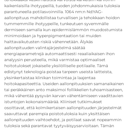
kaikenlaisilla ihotyypeillä, tuoden johdonmukaisia tuloksia
parantuneella potilasvoinnilla. 1064 nm:n Nd:YAG-
aallonpituus mahdollistaa turvallisen ja tehokkaan hoidon
tummemmille ihotyypeille, tunkeutuen syvemmälle
dermiseen samalla kun epidermislämmön muodostumista
minimoidaan ja hyperpigmentaation tai muiden
haittavaikutusten riskiä vähennetään. Älykäs
aallonpituuden valintajärjestelmä säätää
energiaparametrejä automaattisesti reaaliaikaisen ihon
analyysin perusteella, mikä varmistaa optimaaliset
hoitotulokset jokaiselle yksilölliselle potilaalle. Tämä
edistynyt teknologia poistaa tarpeen useista laitteista,
yksinkertaistaa klinikan toimintaa ja laajentaa
hoitokapasiteettia. Useiden aallonpituuksien samanaikainen
tai peräkkäinen anto maksimoi follikkelien tuhoamisasteen,
mikä vähentää pysyvän karvan vähentämiseen vaadittavien
istuntojen kokonaismäärää. Kliiniset tutkimukset
osoittavat, että kolmikertaisen aallonpituuden järjestelmät
saavuttavat parempia poistotuloksia kuin yksittäisen
aallonpituuden vaihtoehdot, ja potilaat saavat nopeammin
tuloksia sekä parantavat tyytyväisyysarvioitaan. Tämän