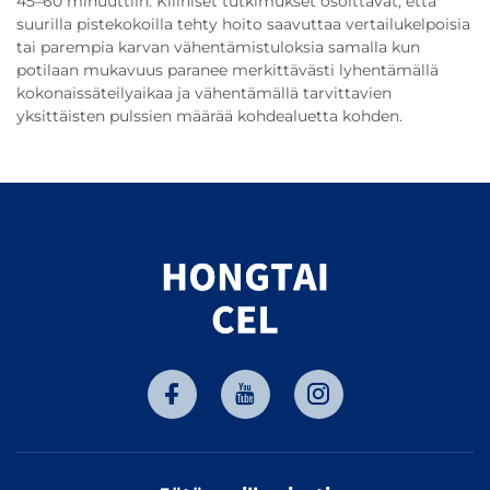
45–60 minuuttiin. Kliiniset tutkimukset osoittavat, että
suurilla pistekokoilla tehty hoito saavuttaa vertailukelpoisia
tai parempia karvan vähentämistuloksia samalla kun
potilaan mukavuus paranee merkittävästi lyhentämällä
kokonaissäteilyaikaa ja vähentämällä tarvittavien
yksittäisten pulssien määrää kohdealuetta kohden.