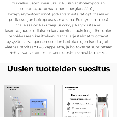
turvallisuusominaisuuksiin kuuluvat iholämpötilan
seuranta, automaattinen energiansäätö ja
hätäpysäytystoiminnot, jotka varmistavat optimaalisen
potilassuojan hoitoprosessin aikana. Edistyneemmissä
malleissa on kaksitaajuuskyky, joka yhdistää eri
laseritaajuudet erilaisten karvaominaisuuksien ja ihotonien
tehokkaaseen käsittelyyn. Nämä järjestelmät tuottavat
pysyvän karvanpienen useiden hoitokertojen kautta, joita
yleensä tarvitaan 6–8 kappaletta, ja hoitokerrat suoritetaan
4–6 viikon välein parhaiden tulosten saavuttamiseksi.
Uusien tuotteiden suositus