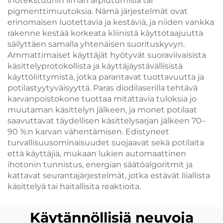
ihotekstuuriin ilman arpiutumisia tai
pigmenttimuutoksia. Nämä järjestelmät ovat
erinomaisen luotettavia ja kestäviä, ja niiden vankka
rakenne kestää korkeata kliinistä käyttötaajuutta
säilyttäen samalla yhtenäisen suorituskyvyn.
Ammattimaiset käyttäjät hyötyvät suoraviivaisista
käsittelyprotokollista ja käyttäjäystävällisistä
käyttöliittymistä, jotka parantavat tuottavuutta ja
potilastyytyväisyyttä. Paras diodilaserilla tehtävä
karvanpoistokone tuottaa mitattavia tuloksia jo
muutaman käsittelyn jälkeen, ja monet potilaat
saavuttavat täydellisen käsittelysarjan jälkeen 70–
90 %:n karvan vähentämisen. Edistyneet
turvallisuusominaisuudet suojaavat sekä potilaita
että käyttäjiä, mukaan lukien automaattinen
ihotonin tunnistus, energian säätöalgoritmit ja
kattavat seurantajärjestelmät, jotka estävät liiallista
käsittelyä tai haitallisita reaktioita.
Käytännöllisiä neuvoja