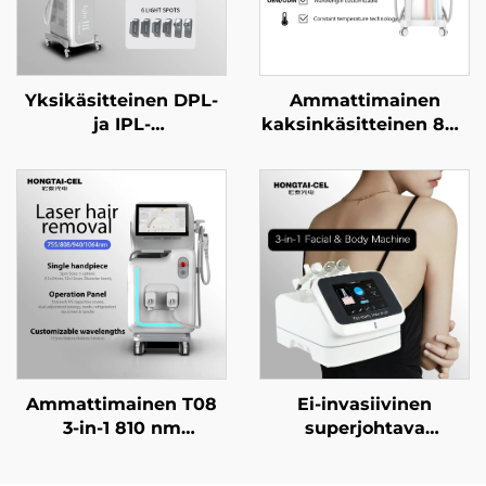
Yksikäsitteinen DPL-
Ammattimainen
ja IPL-
kaksinkäsitteinen 808
valohoitolaitteisto
nm diodilaserin
ihovalkaisuun,
karvanpoisto laite,
karvanpoistoon ja
12×12 / 12×18 mm
ikääntymisen
kohdealue kasvoille ja
estämiseen
keholle, hieronta- ja
kauneuslaitoksille
kauneuslaitteisto
Ammattimainen T08
Ei-invasiivinen
3-in-1 810 nm
superjohtava
diodilaserin
kasvohoidon laite,
karvanpoistokone,
joka tukee lievää