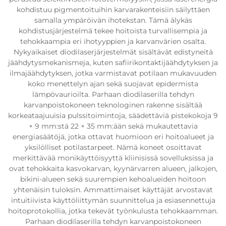
kohdistuu pigmentoituihin karvarakenteisiin säilyttäen
samalla ympäröivän ihotekstan. Tämä älykäs
kohdistusjärjestelmä tekee hoitoista turvallisempia ja
tehokkaampia eri ihotyyppien ja karvanvärien osalta.
Nykyaikaiset diodilaserjärjestelmät sisältävät edistyneitä
jäähdytysmekanismeja, kuten safiirikontaktijäähdytyksen ja
ilmajäähdytyksen, jotka varmistavat potilaan mukavuuden
koko menettelyn ajan sekä suojavat epidermista
lämpövaurioilta. Parhaan diodilaserilla tehdyn
karvanpoistokoneen teknologinen rakenne sisältää
korkeataajuuisia pulssitoimintoja, säädettäviä pistekokoja 9
× 9 mm:stä 22 × 35 mm:ään sekä mukautettavia
energiasäätöjä, jotka ottavat huomioon eri hoitoalueet ja
yksilölliset potilastarpeet. Nämä koneet osoittavat
merkittävää monikäyttöisyyttä kliinisissä sovelluksissa ja
ovat tehokkaita kasvokarvan, kyynärvarren alueen, jalkojen,
bikini-alueen sekä suurempien kehoalueiden hoitoon
yhtenäisin tuloksin. Ammattimaiset käyttäjät arvostavat
intuitiivista käyttöliittymän suunnittelua ja esiasennettuja
hoitoprotokollia, jotka tekevät työnkulusta tehokkaamman.
Parhaan diodilaserilla tehdyn karvanpoistokoneen