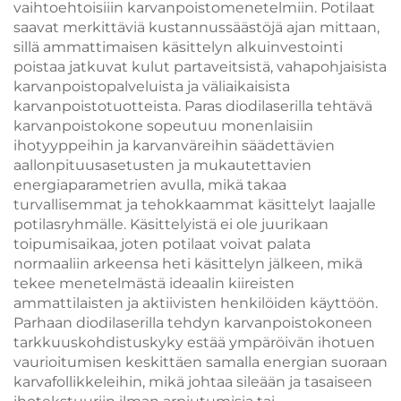
vaihtoehtoisiiin karvanpoistomenetelmiin. Potilaat
saavat merkittäviä kustannussäästöjä ajan mittaan,
sillä ammattimaisen käsittelyn alkuinvestointi
poistaa jatkuvat kulut partaveitsistä, vahapohjaisista
karvanpoistopalveluista ja väliaikaisista
karvanpoistotuotteista. Paras diodilaserilla tehtävä
karvanpoistokone sopeutuu monenlaisiin
ihotyyppeihin ja karvanväreihin säädettävien
aallonpituusasetusten ja mukautettavien
energiaparametrien avulla, mikä takaa
turvallisemmat ja tehokkaammat käsittelyt laajalle
potilasryhmälle. Käsittelyistä ei ole juurikaan
toipumisaikaa, joten potilaat voivat palata
normaaliin arkeensa heti käsittelyn jälkeen, mikä
tekee menetelmästä ideaalin kiireisten
ammattilaisten ja aktiivisten henkilöiden käyttöön.
Parhaan diodilaserilla tehdyn karvanpoistokoneen
tarkkuuskohdistuskyky estää ympäröivän ihotuen
vaurioitumisen keskittäen samalla energian suoraan
karvafollikkeleihin, mikä johtaa sileään ja tasaiseen