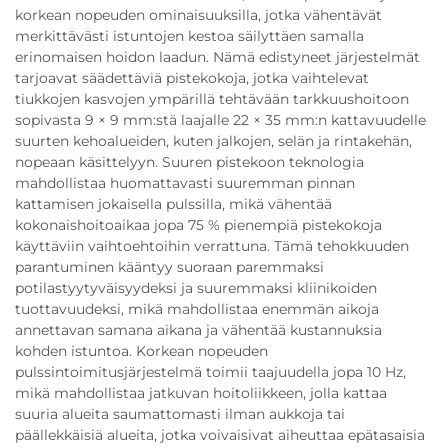
korkean nopeuden ominaisuuksilla, jotka vähentävät
merkittävästi istuntojen kestoa säilyttäen samalla
erinomaisen hoidon laadun. Nämä edistyneet järjestelmät
tarjoavat säädettäviä pistekokoja, jotka vaihtelevat
tiukkojen kasvojen ympärillä tehtävään tarkkuushoitoon
sopivasta 9 × 9 mm:stä laajalle 22 × 35 mm:n kattavuudelle
suurten kehoalueiden, kuten jalkojen, selän ja rintakehän,
nopeaan käsittelyyn. Suuren pistekoon teknologia
mahdollistaa huomattavasti suuremman pinnan
kattamisen jokaisella pulssilla, mikä vähentää
kokonaishoitoaikaa jopa 75 % pienempiä pistekokoja
käyttäviin vaihtoehtoihin verrattuna. Tämä tehokkuuden
parantuminen kääntyy suoraan paremmaksi
potilastyytyväisyydeksi ja suuremmaksi kliinikoiden
tuottavuudeksi, mikä mahdollistaa enemmän aikoja
annettavan samana aikana ja vähentää kustannuksia
kohden istuntoa. Korkean nopeuden
pulssintoimitusjärjestelmä toimii taajuudella jopa 10 Hz,
mikä mahdollistaa jatkuvan hoitoliikkeen, jolla kattaa
suuria alueita saumattomasti ilman aukkoja tai
päällekkäisiä alueita, jotka voivaisivat aiheuttaa epätasaisia