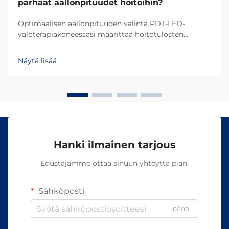
parhaat aallonpituudet hoitoihin?
Optimaalisen aallonpituuden valinta PDT-LED-
valoterapiakoneessasi määrittää hoitotulosten
onnistumisen ja asiakastyytyväisyyden. Eri
aallonpituudet tunkeutuvat ihoon eri syvyyksiin ja
Näytä lisää
aiheuttavat erilaisia biologisia reaktioita, mikä tekee...
Hanki ilmainen tarjous
Edustajamme ottaa sinuun yhteyttä pian.
Sähköposti
0/100