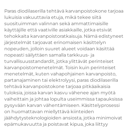
kaksinkäsitteinen,
keratiinin
6/12×12 / 12×24 mm
uudistumista ja
Paras diodilaserilla tehtävä karvanpoistokone tarjoaa
kohdealue kasvoille ja
ihotuksen
lukuisia vakuuttavia etuja, mikä tekee siitä
keholle, hieronta- ja
nuorentamista
suosituimman valinnan sekä ammattimaisille
kauneuslaitteisto,
käyttäjille että vaativille asiakkaille, jotka etsivät
säädettävä 755, 808 ja
tehokkaita karvanpoistoratkaisuja. Nämä edistyneet
1064 nm -
järjestelmät tarjoavat erinomaisen käsittelyn
aallonpituudella
nopeuden, jolloin suuret alueet voidaan käsittää
nopeasti säilyttäen samalla tarkkuus- ja
turvallisuusstandardit, jotka ylittävät perinteiset
karvanpoistomenetelmät. Toisin kuin perinteiset
menetelmät, kuten vahapohjainen karvanpoisto,
partanajaminen tai elektrolyysi, paras diodilaserilla
tehtävä karvanpoistokone tarjoaa pitkäaikaisia
tuloksia, joissa karvan kasvu vähenee ajan myötä
vaiheittain ja johtaa lopulta useimmissa tapauksissa
pysyvään karvan vähentämiseen. Käsittelyprosessi
on huomattavan miellyttävä kiinteiden
jäähdytysteknologioiden ansiosta, jotka minimoivat
epämukavuutta ja poistavat kipua, joka liittyy