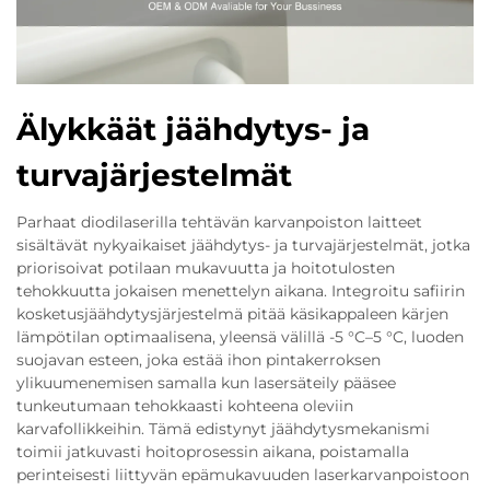
Älykkäät jäähdytys- ja
turvajärjestelmät
Parhaat diodilaserilla tehtävän karvanpoiston laitteet
sisältävät nykyaikaiset jäähdytys- ja turvajärjestelmät, jotka
priorisoivat potilaan mukavuutta ja hoitotulosten
tehokkuutta jokaisen menettelyn aikana. Integroitu safiirin
kosketusjäähdytysjärjestelmä pitää käsikappaleen kärjen
lämpötilan optimaalisena, yleensä välillä -5 °C–5 °C, luoden
suojavan esteen, joka estää ihon pintakerroksen
ylikuumenemisen samalla kun lasersäteily pääsee
tunkeutumaan tehokkaasti kohteena oleviin
karvafollikkeihin. Tämä edistynyt jäähdytysmekanismi
toimii jatkuvasti hoitoprosessin aikana, poistamalla
perinteisesti liittyvän epämukavuuden laserkarvanpoistoon