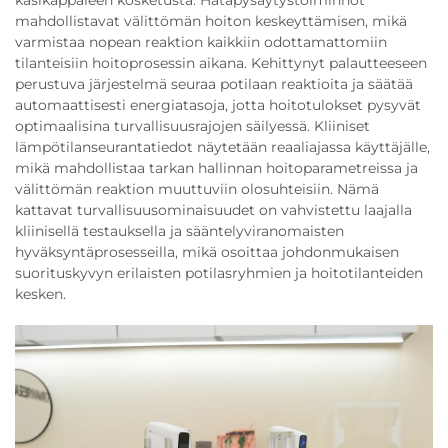
käsikappaleen kosketusta. Hätäpysäytystoiminnot
mahdollistavat välittömän hoiton keskeyttämisen, mikä
varmistaa nopean reaktion kaikkiin odottamattomiin
tilanteisiin hoitoprosessin aikana. Kehittynyt palautteeseen
perustuva järjestelmä seuraa potilaan reaktioita ja säätää
automaattisesti energiatasoja, jotta hoitotulokset pysyvät
optimaalisina turvallisuusrajojen säilyessä. Kliiniset
lämpötilanseurantatiedot näytetään reaaliajassa käyttäjälle,
mikä mahdollistaa tarkan hallinnan hoitoparametreissa ja
välittömän reaktion muuttuviin olosuhteisiin. Nämä
kattavat turvallisuusominaisuudet on vahvistettu laajalla
kliinisellä testauksella ja sääntelyviranomaisten
hyväksyntäprosesseilla, mikä osoittaa johdonmukaisen
suorituskyvyn erilaisten potilasryhmien ja hoitotilanteiden
kesken.