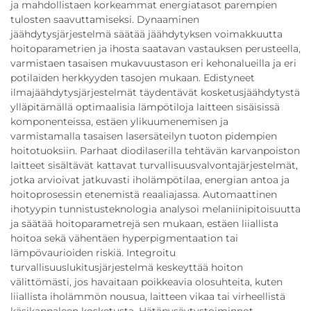
ja mahdollistaen korkeammat energiatasot parempien
tulosten saavuttamiseksi. Dynaaminen
jäähdytysjärjestelmä säätää jäähdytyksen voimakkuutta
hoitoparametrien ja ihosta saatavan vastauksen perusteella,
varmistaen tasaisen mukavuustason eri kehonalueilla ja eri
potilaiden herkkyyden tasojen mukaan. Edistyneet
ilmajäähdytysjärjestelmät täydentävät kosketusjäähdytystä
ylläpitämällä optimaalisia lämpötiloja laitteen sisäisissä
komponenteissa, estäen ylikuumenemisen ja
varmistamalla tasaisen lasersäteilyn tuoton pidempien
hoitotuoksiin. Parhaat diodilaserilla tehtävän karvanpoiston
laitteet sisältävät kattavat turvallisuusvalvontajärjestelmät,
jotka arvioivat jatkuvasti iholämpötilaa, energian antoa ja
hoitoprosessin etenemistä reaaliajassa. Automaattinen
ihotyypin tunnistusteknologia analysoi melaniinipitoisuutta
ja säätää hoitoparametrejä sen mukaan, estäen liiallista
hoitoa sekä vähentäen hyperpigmentaation tai
lämpövaurioiden riskiä. Integroitu
turvallisuuslukitusjärjestelmä keskeyttää hoiton
välittömästi, jos havaitaan poikkeavia olosuhteita, kuten
liiallista iholämmön nousua, laitteen vikaa tai virheellistä