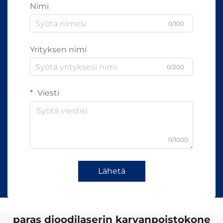
Nimi
0/100
Yrityksen nimi
0/200
Viesti
0/1000
Lähetä
paras dioodilaserin karvanpoistokone