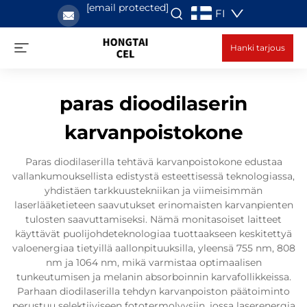
[email protected]
FI
Hanki tarjous
paras dioodilaserin
karvanpoistokone
Paras diodilaserilla tehtävä karvanpoistokone edustaa
vallankumouksellista edistystä esteettisessä teknologiassa,
yhdistäen tarkkuustekniikan ja viimeisimmän
laserlääketieteen saavutukset erinomaisten karvanpienten
tulosten saavuttamiseksi. Nämä monitasoiset laitteet
käyttävät puolijohdeteknologiaa tuottaakseen keskitettyä
valoenergiaa tietyillä aallonpituuksilla, yleensä 755 nm, 808
nm ja 1064 nm, mikä varmistaa optimaalisen
tunkeutumisen ja melanin absorboinnin karvafollikkeissa.
Parhaan diodilaserilla tehdyn karvanpoiston päätoiminto
perustuu selektiiviseen fototermolyysiin, jossa laserenergia