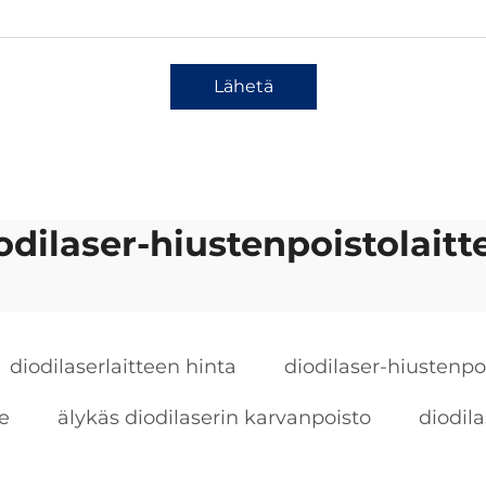
Lähetä
odilaser-hiustenpoistolaitt
diodilaserlaitteen hinta
diodilaser-hiustenpoi
e
älykäs diodilaserin karvanpoisto
diodil