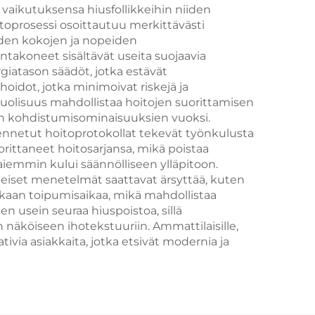
to,
 vaikutuksensa hiusfollikkeihin niiden
oitoprosessi osoittautuu merkittävästi
iden kokojen ja nopeiden
sto
ontakoneet sisältävät useita suojaavia
giatason säädöt, jotka estävät
idot, jotka minimoivat riskejä ja
puolisuus mahdollistaa hoitojen suorittamisen
nin kohdistumisominaisuuksien vuoksi.
asennetut hoitoprotokollat tekevät työnkulusta
ittaneet hoitosarjansa, mikä poistaa
a aiemmin kului säännölliseen ylläpitoon.
teiset menetelmät saattavat ärsyttää, kuten
inkaan toipumisaikaa, mikä mahdollistaa
n usein seuraa hiuspoistoa, sillä
äköiseen ihotekstuuriin. Ammattilaisille,
ivia asiakkaita, jotka etsivät modernia ja