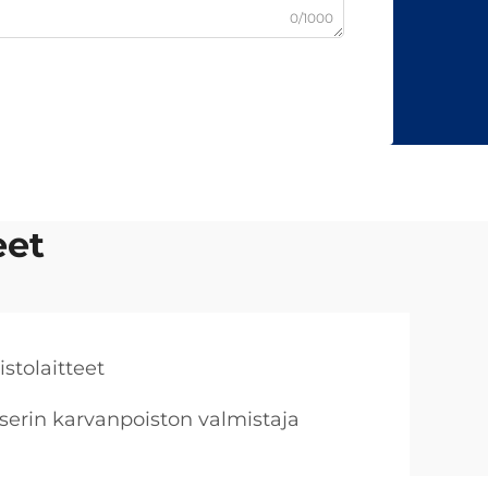
0/1000
eet
stolaitteet
aserin karvanpoiston valmistaja