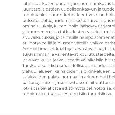
tiukentamiseen
ratkaisut, kuten partanajaminen, suihkutus t
juuritasolla estäen uudelleenkasvun ja tuoden
kau
tehokkaaksi: suuret kehoalueet voidaan hoit
pulssitoistotaajuuden ansiosta. Turvallisuus o
ominaisuuksia, kuten iholle jäähdytysjärjest
ylikuumenemista tai kudosten vaurioitumista
sivuvaikutuksia, joita muilla hiuspoistomene
eri ihotyypeillä ja hiusten väreillä, vaikka
Ammattimaiset käyttäjät arvostavat käyttäjäys
sujuvamman ja vähentävät koulutustarpeita. 
jatkuvat kulut, jotka liittyvät väliaikaisiin 
Tarkkuuskohdistusmahdollisuus mahdollistaa 
ylähuulialueen, kainaloiden ja bikini-alueen.
asiakkaiden palata normaaliin arkeen heti hoi
partanajamisen ja suihkutuksen aiheuttama ä
jotka tarjoavat tätä edistynyttä teknologiaa,
tehokasta ratkaisua esteettisiin tarpeisiinsa.