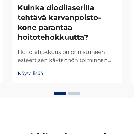
Kuinka diodilaserilla
tehtävä karvanpoisto-
kone parantaa
hoitotehokkuutta?
Hoitotehokkuus on onnistuneen
esteettisen käytännön toiminnan
kulmakivi, erityisesti kun käytössä
Näytä lisää
ovat edistyneet diodilaserilla
tehtävän karvanpoiston
järjestelmät. Nykyaikainen
diodilaserilla tehtävän
karvanpoiston teknologia on
perusteellisesti muuttanut sitä,
miten ammattilaiset...