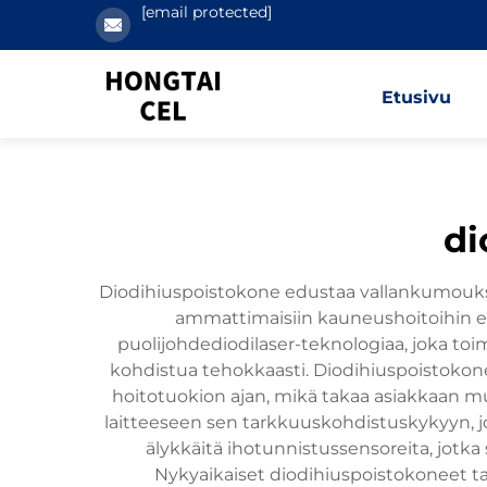
[email protected]
Etusivu
di
Diodihiuspoistokone edustaa vallankumouksel
ammattimaisiin kauneushoitoihin eri
puolijohdediodilaser-teknologiaa, joka toim
kohdistua tehokkaasti. Diodihiuspoistokone 
hoitotuokion ajan, mikä takaa asiakkaan 
laitteeseen sen tarkkuuskohdistuskykyyn, jok
älykkäitä ihotunnistussensoreita, jotka
Nykyaikaiset diodihiuspoistokoneet ta