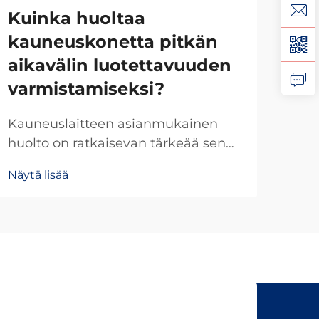
Kuinka huoltaa
Ka
kauneuskonetta pitkän
va
aikavälin luotettavuuden
lu
varmistamiseksi?
ku
Kauneuslaitteen asianmukainen
Luo
huolto on ratkaisevan tärkeää sen
val
optimaalisen suorituskyvyn,
kum
Näytä lisää
Näyt
laitteiston käyttöiän pidentämisen
tär
ja ammattimaisen
alo
ihonhoitoteknologian sijoituksen
kau
suojaamisen varmistamiseksi.
Pros
Riippumatta siitä, toimitko
arvi
lääketieteellisessä hienovaraisessa
keskuksessa, kauneusklinikassa vai
esteettisessä käytännössä...