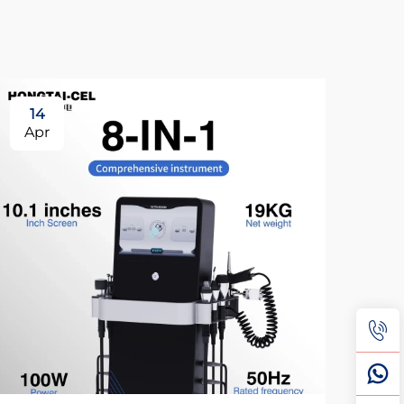
14
2
Apr
Ap