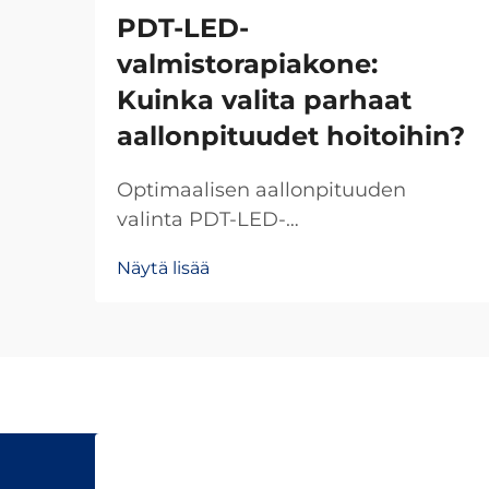
PDT-LED-
valmistorapiakone:
Kuinka valita parhaat
aallonpituudet hoitoihin?
Optimaalisen aallonpituuden
valinta PDT-LED-
valoterapiakoneessasi määrittää
Näytä lisää
hoitotulosten onnistumisen ja
asiakastyytyväisyyden. Eri
aallonpituudet tunkeutuvat ihoon
eri syvyyksiin ja aiheuttavat erilaisia
biologisia reaktioita, mikä tekee...