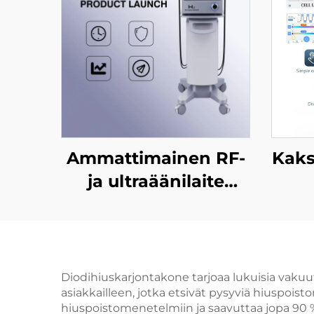
Ammattimainen RF-
Kaks
ja ultraäänilaite
SMAS-tason nostoon,
va
ikääntymisen
am
ehkäisyyn, ryppyjen
i
poistoon, kasvojen
nuo
Diodihiuskarjontakone tarjoaa lukuisia vakuut
asiakkailleen, jotka etsivät pysyviä hiuspoi
kiristämiseen ja ihon
hiuspoistomenetelmiin ja saavuttaa jopa 90 %: