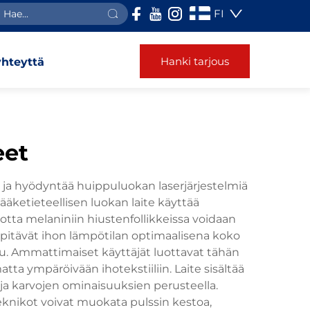
FI
Hanki tarjous
yhteyttä
eet
 ja hyödyntää huippuluokan laserjärjestelmiä
äketieteellisen luokan laite käyttää
jotta melaniniin hiustenfollikkeissa voidaan
a pitävät ihon lämpötilan optimaalisena koko
. Ammattimaiset käyttäjät luottavat tähän
ta ympäröivään ihotekstiiliin. Laite sisältää
 ja karvojen ominaisuuksien perusteella.
eknikot voivat muokata pulssin kestoa,