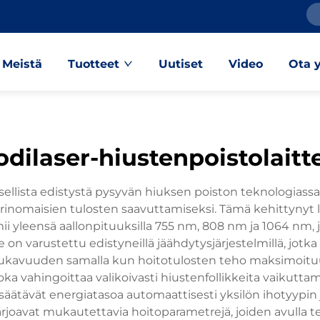
Meistä
Tuotteet
Uutiset
Video
Ota 
odilaser-hiustenpoistolaitt
lista edistystä pysyvän hiuksen poiston teknologiassa
nomaisien tulosten saavuttamiseksi. Tämä kehittynyt lä
ii yleensä aallonpituuksilla 755 nm, 808 nm ja 1064 nm, 
on varustettu edistyneillä jäähdytysjärjestelmillä, jotk
mukavuuden samalla kun hoitotulosten teho maksimoituu
a vahingoittaa valikoivasti hiustenfollikkeita vaikuttamat
 säätävät energiatasoa automaattisesti yksilön ihotyypin
rjoavat mukautettavia hoitoparametrejä, joiden avulla t