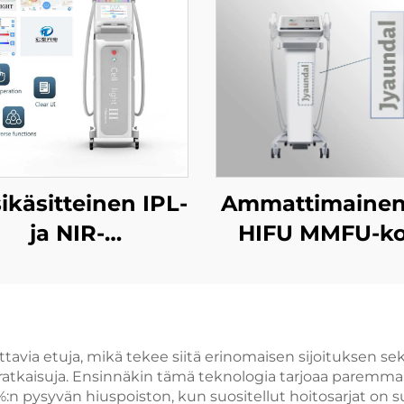
ikäsitteinen IPL-
Ammattimainen
ja NIR-
HIFU MMFU-k
loterapiakone
kasvoille ja keh
mattimaiseen
nostaminen
hovalkaisuun,
kiristäminen
rentamiseen ja
ikääntymise
tavia etuja, mikä tekee siitä erinomaisen sijoituksen se
storatkaisuja. Ensinnäkin tämä teknologia tarjoaa parem
ikääntymisen
estäminen j
n pysyvän hiuspoiston, kun suositellut hoitosarjat on suo