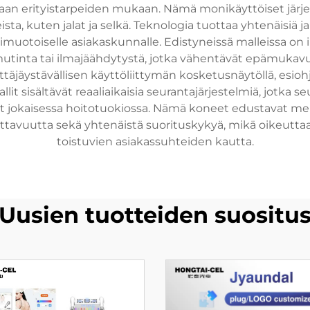
kaan erityistarpeiden mukaan. Nämä monikäyttöiset järjes
ta, kuten jalat ja selkä. Teknologia tuottaa yhtenäisiä ja 
nimuotoiselle asiakaskunnalle. Edistyneissä malleissa o
tinta tai ilmajäähdytystä, jotka vähentävät epämukavuutt
täjäystävällisen käyttöliittymän kosketusnäytöllä, esioh
t sisältävät reaaliaikaisia seurantajärjestelmiä, jotka s
t jokaisessa hoitotuokiossa. Nämä koneet edustavat merki
otettavuutta sekä yhtenäistä suorituskykyä, mikä oikeutt
toistuvien asiakassuhteiden kautta.
Uusien tuotteiden suositu