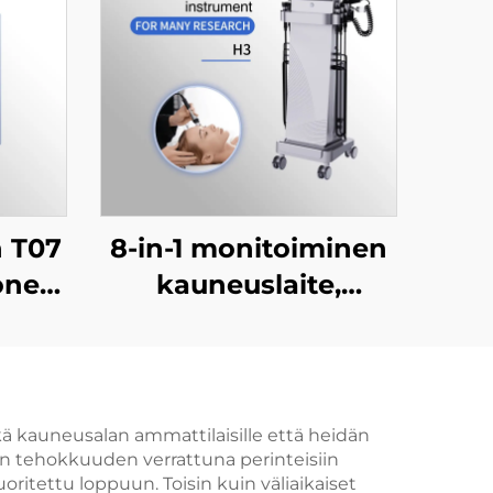
 T07
8-in-1 monitoiminen
one
kauneuslaite,
olle:
mikrodermabrasioon
,
tarkoitettu
,
kasvohoidon laite
n
ammattimaiseen
kä kauneusalan ammattilaisille että heidän
man tehokkuuden verrattuna perinteisiin
a
käyttöön
ritettu loppuun. Toisin kuin väliaikaiset