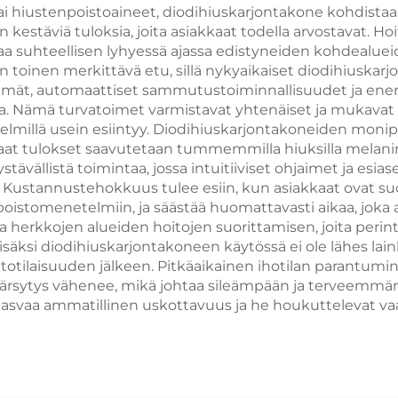
ehkäisyyn
ryppyjen pois
ai hiustenpoistoaineet, diodihiuskarjontakone kohdistaa
 kestäviä tuloksia, joita asiakkaat todella arvostavat. H
neuslaitoksille
hieronta- ja
aa suhteellisen lyhyessä ajassa edistyneiden kohdealue
kauneuslaittei
n toinen merkittävä etu, sillä nykyaikaiset diodihiuskarj
elmät, automaattiset sammutustoiminnallisuudet ja ener
. Nämä turvatoimet varmistavat yhtenäiset ja mukavat ho
telmillä usein esiintyy. Diodihiuskarjontakoneiden moni
 parhaat tulokset saavutetaan tummemmilla hiuksilla mela
tävällistä toimintaa, jossa intuitiiviset ohjaimet ja esi
Kustannustehokkuus tulee esiin, kun asiakkaat ovat suor
hiuspoistomenetelmiin, ja säästää huomattavasti aikaa, jok
herkkojen alueiden hoitojen suorittamisen, joita perin
 Lisäksi diodihiuskarjontakoneen käytössä ei ole lähes la
totilaisuuden jälkeen. Pitkäaikainen ihotilan parantumine
rsytys vähenee, mikä johtaa sileämpään ja terveemmän n
 kasvaa ammatillinen uskottavuus ja he houkuttelevat vaat