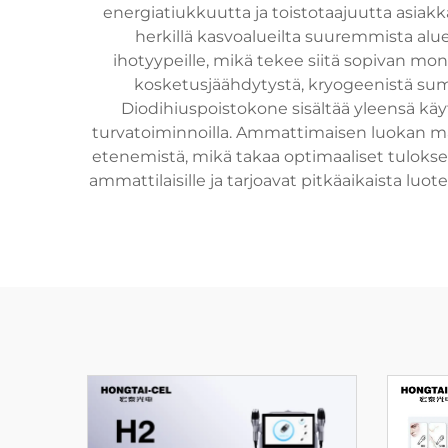
energiatiukkuutta ja toistotaajuutta asiak
herkillä kasvoalueilta suuremmista alueis
ihotyypeille, mikä tekee siitä sopivan mo
kosketusjäähdytystä, kryogeenistä sumu
Diodihiuspoistokone sisältää yleensä käyt
turvatoiminnoilla. Ammattimaisen luokan malli
etenemistä, mikä takaa optimaaliset tulokse
ammattilaisille ja tarjoavat pitkäaikaista lu