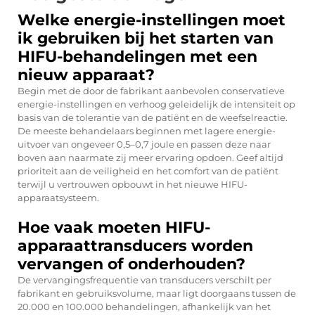
Welke energie-instellingen moet
ik gebruiken bij het starten van
HIFU-behandelingen met een
nieuw apparaat?
Begin met de door de fabrikant aanbevolen conservatieve
energie-instellingen en verhoog geleidelijk de intensiteit op
basis van de tolerantie van de patiënt en de weefselreactie.
De meeste behandelaars beginnen met lagere energie-
uitvoer van ongeveer 0,5–0,7 joule en passen deze naar
boven aan naarmate zij meer ervaring opdoen. Geef altijd
prioriteit aan de veiligheid en het comfort van de patiënt
terwijl u vertrouwen opbouwt in het nieuwe HIFU-
apparaatsysteem.
Hoe vaak moeten HIFU-
apparaattransducers worden
vervangen of onderhouden?
De vervangingsfrequentie van transducers verschilt per
fabrikant en gebruiksvolume, maar ligt doorgaans tussen de
20.000 en 100.000 behandelingen, afhankelijk van het