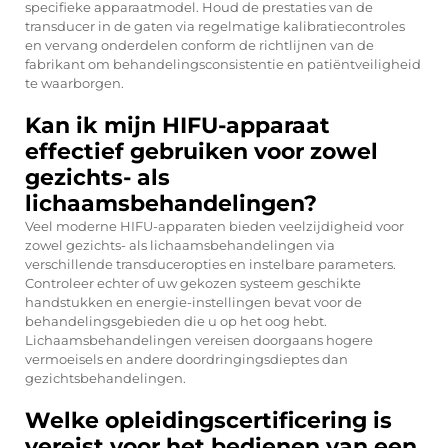
specifieke apparaatmodel. Houd de prestaties van de
transducer in de gaten via regelmatige kalibratiecontroles
en vervang onderdelen conform de richtlijnen van de
fabrikant om behandelingsconsistentie en patiëntveiligheid
te waarborgen.
Kan ik mijn HIFU-apparaat
effectief gebruiken voor zowel
gezichts- als
lichaamsbehandelingen?
Veel moderne HIFU-apparaten bieden veelzijdigheid voor
zowel gezichts- als lichaamsbehandelingen via
verschillende transduceropties en instelbare parameters.
Controleer echter of uw gekozen systeem geschikte
handstukken en energie-instellingen bevat voor de
behandelingsgebieden die u op het oog hebt.
Lichaamsbehandelingen vereisen doorgaans hogere
vermoeisels en andere doordringingsdieptes dan
gezichtsbehandelingen.
Welke opleidingscertificering is
vereist voor het bedienen van een