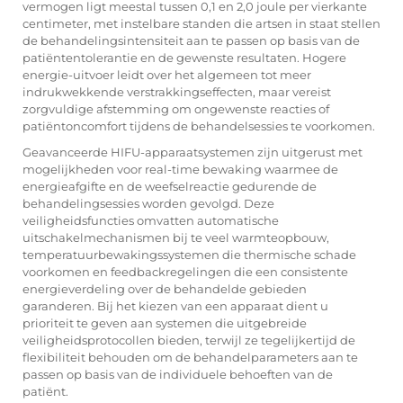
vermogen ligt meestal tussen 0,1 en 2,0 joule per vierkante
centimeter, met instelbare standen die artsen in staat stellen
de behandelingsintensiteit aan te passen op basis van de
patiëntentolerantie en de gewenste resultaten. Hogere
energie-uitvoer leidt over het algemeen tot meer
indrukwekkende verstrakkingseffecten, maar vereist
zorgvuldige afstemming om ongewenste reacties of
patiëntoncomfort tijdens de behandelsessies te voorkomen.
Geavanceerde HIFU-apparaatsystemen zijn uitgerust met
mogelijkheden voor real-time bewaking waarmee de
energieafgifte en de weefselreactie gedurende de
behandelingsessies worden gevolgd. Deze
veiligheidsfuncties omvatten automatische
uitschakelmechanismen bij te veel warmteopbouw,
temperatuurbewakingssystemen die thermische schade
voorkomen en feedbackregelingen die een consistente
energieverdeling over de behandelde gebieden
garanderen. Bij het kiezen van een apparaat dient u
prioriteit te geven aan systemen die uitgebreide
veiligheidsprotocollen bieden, terwijl ze tegelijkertijd de
flexibiliteit behouden om de behandelparameters aan te
passen op basis van de individuele behoeften van de
patiënt.