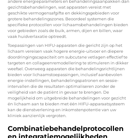
andere energieparameters en behandelingsaanpakken dan
gezichtsbehandelingen, wat apparaten vereist met
geschikte vermogensafgifte en dekkingsgebieden voor
grotere behandelingszones. Beoordeel systemen die
specifieke protocollen voor lichaamsbehandelingen bieden
voor gebieden zoals de buik, armen, dijen en billen, waar
vaak huidverlaxatie optreedt.
Toepassingen van HIFU-apparaten die gericht zijn op het
lichaam vereisen vaak hogere energie-uitvoer en diepere
doordringingscapaciteit om subcutane vetlagen effectief te
targeten en collageenremodellering te stimuleren in dikker
weefsel. Overweeg apparaten die behandelingsrichtlijnen
bieden voor lichaamstoepassingen, inclusief aanbevolen
energie-instellingen, behandelingspatronen en sessie-
intervallen die de resultaten optimaliseren zonder de
veiligheid van de patiënt in gevaar te brengen. De
mogelijkheid om uitgebreide behandelingen voor gezicht
én lichaam aan te bieden met één HIFU-apparaatsysteem
kan de dienstverlening en inkomstenpotentie van uw
kliniek aanzienlijk vergroten.
Combinatiebehandelprotocollen
en integratiemogelijkheden