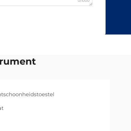
0/1000
trument
htschoonheidstoestel
at