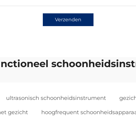
Verzenden
unctioneel schoonheidsins
ultrasonisch schoonheidsinstrument
gezic
et gezicht
hoogfrequent schoonheidsappara