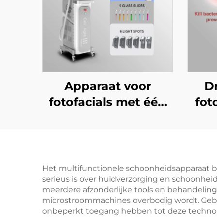
Apparaat voor
D
fotofacials met één
fot
handvat, DPL en IPL,
voor
la
huidverheldering,
ontharing en anti-
salo
Het multifunctionele schoonheidsapparaat bi
serieus is over huidverzorging en schoonheids
aging, geschikt voor
meerdere afzonderlijke tools en behandeling
schoonheidssalons
acn
microstroommachines overbodig wordt. Gebru
onbeperkt toegang hebben tot deze technol
an