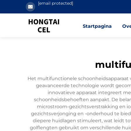
[email protected]
Startpagina
Ove
multif
Het multifunctionele schoonheidsapparaat v
geavanceerde technologie wordt gecombi
innovatieve apparaat integreert m
schoonheidsbehoeften aanpakt. De belangri
microstroom-gezichtsverstrakking en i
gezichtsverjonging en -onderhoud te bied
diepere huidlagen stimuleert, wat leidt to
golflengten gebruikt om verschillende huid