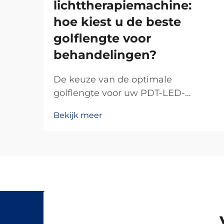
lichttherapiemachine:
hoe kiest u de beste
golflengte voor
behandelingen?
De keuze van de optimale
golflengte voor uw PDT-LED-
lichttherapiemachine bepaalt het
Bekijk meer
succes van uw
behandelingsresultaten en de
tevredenheid van uw klanten.
Verschillende golflengten dringen
op verschillende dieptes in de huid
door en activeren specifieke
biologische reacties, waardoor...