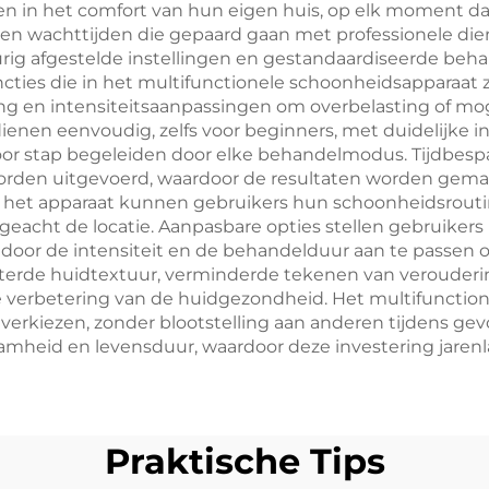
n het comfort van hun eigen huis, op elk moment dat pa
d en wachttijden die gepaard gaan met professionele dien
rig afgestelde instellingen en gestandaardiseerde behan
ncties die in het multifunctionele schoonheidsapparaa
g en intensiteitsaanpassingen om overbelasting of mo
enen eenvoudig, zelfs voor beginners, met duidelijke in
or stap begeleiden door elke behandelmodus. Tijdbespa
rden uitgevoerd, waardoor de resultaten worden gemaxi
 het apparaat kunnen gebruikers hun schoonheidsroutin
ngeacht de locatie. Aanpasbare opties stellen gebruiker
door de intensiteit en de behandelduur aan te passen o
erde huidtextuur, verminderde tekenen van verouderin
verbetering van de huidgezondheid. Het multifunctione
erkiezen, zonder blootstelling aan anderen tijdens gevo
mheid en levensduur, waardoor deze investering jarenl
Praktische Tips