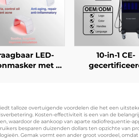
raagbaar LED-
10-in-1 CE-
onmasker met 3
gecertificee
kleuren (312
schoonheidssalo
mpkralen) voor
Hydra Peel 
thuis- en
gezichtsultraso
ngebruik: witter
zuurstofinjecto
edt talloze overtuigende voordelen die het een uitste
verbetering. Kosten-effectiviteit is een van de belangri
maken,
warm/koud hame
en, waardoor de aankoop van aparte radiofrequentie-app
ebeheersing en
voor de hui
ikers besparen duizenden dollars ten opzichte van prof
ogieën. Gemak vormt een ander groot voordeel, omdat 
ti-agingherstel