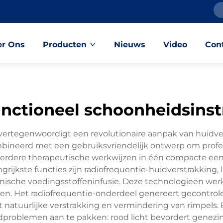
r Ons
Producten
Nieuws
Video
Con
unctioneel schoonheidsins
ertegenwoordigt een revolutionaire aanpak van huidver
neerd met een gebruiksvriendelijk ontwerp om professi
eerdere therapeutische werkwijzen in één compacte ee
jkste functies zijn radiofrequentie-huidverstrakking, L
onische voedingsstoffeninfusie. Deze technologieën we
en. Het radiofrequentie-onderdeel genereert gecontrol
t natuurlijke verstrakking en vermindering van rimpels.
problemen aan te pakken: rood licht bevordert genezing 