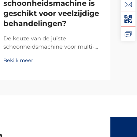
schoonheidsmachine is
sc
geschikt voor veelzijdige
ho
behandelingen?
OE
De keuze van de juiste
Het
schoonheidsmachine voor multi-
fabr
behandelingsdiensten vereist
sch
Bekijk meer
Beki
zorgvuldige afweging van
sam
veelzijdigheid,
mees
behandelingsdoeltreffendheid en
opz
operationele efficiëntie. Moderne
sch
schoonheidssalons zoeken in
pro
toenemende mate naar uitgebreide
mee
oplossingen die meerdere...
prod
n