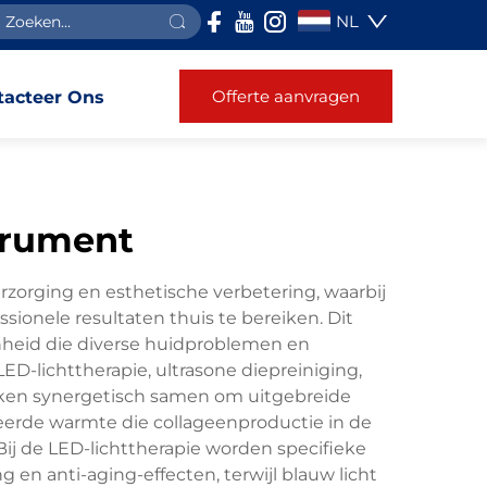
NL
Offerte aanvragen
tacteer Ons
trument
zorging en esthetische verbetering, waarbij
onele resultaten thuis te bereiken. Dit
nheid die diverse huidproblemen en
ED-lichttherapie, ultrasone diepreiniging,
rken synergetisch samen om uitgebreide
eerde warmte die collageenproductie in de
 Bij de LED-lichttherapie worden specifieke
en anti-aging-effecten, terwijl blauw licht