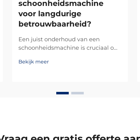
schoonheidsmachine
voor langdurige
betrouwbaarheid?
Een juist onderhoud van een
schoonheidsmachine is cruciaal om
optimale prestaties te garanderen,
Bekijk meer
de levensduur van de apparatuur te
verlengen en uw investering in
professionele
huidverzorgingstechnologie te
beschermen. Of u nu een medische
spa, een schoonheidkliniek of een
esthetische praktijk exploiteert...
Vraag een gratis offerte aa