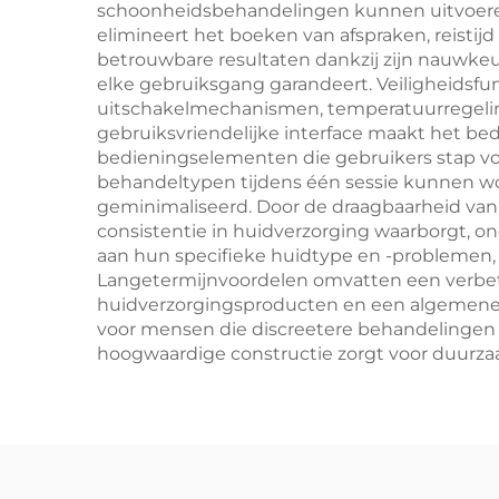
schoonheidsbehandelingen kunnen uitvoeren i
elimineert het boeken van afspraken, reistij
betrouwbare resultaten dankzij zijn nauwkeu
elke gebruiksgang garandeert. Veiligheidsfu
uitschakelmechanismen, temperatuurregelin
gebruiksvriendelijke interface maakt het bedi
bedieningselementen die gebruikers stap vo
behandeltypen tijdens één sessie kunnen wo
geminimaliseerd. Door de draagbaarheid van
consistentie in huidverzorging waarborgt, o
aan hun specifieke huidtype en -problemen, 
Langetermijnvoordelen omvatten een verbet
huidverzorgingsproducten en een algemene 
voor mensen die discreetere behandelingen v
hoogwaardige constructie zorgt voor duurzaa