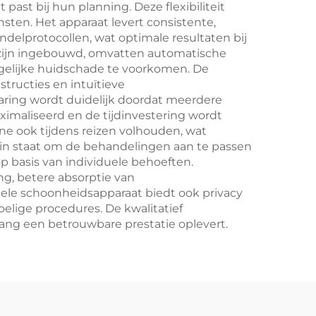
st bij hun planning. Deze flexibiliteit
sten. Het apparaat levert consistente,
delprotocollen, wat optimale resultaten bij
t zijn ingebouwd, omvatten automatische
gelijke huidschade te voorkomen. De
structies en intuïtieve
ring wordt duidelijk doordat meerdere
maliseerd en de tijdinvestering wordt
e ook tijdens reizen volhouden, wat
s in staat om de behandelingen aan te passen
p basis van individuele behoeften.
g, betere absorptie van
le schoonheidsapparaat biedt ook privacy
elige procedures. De kwalitatief
ang een betrouwbare prestatie oplevert.