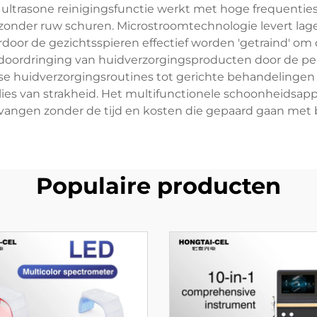
e ultrasone reinigingsfunctie werkt met hoge frequenti
n, zonder ruw schuren. Microstroomtechnologie levert lage
ardoor de gezichtsspieren effectief worden 'getraind' om
doordringing van huidverzorgingsproducten door de perme
se huidverzorgingsroutines tot gerichte behandelingen vo
lies van strakheid. Het multifunctionele schoonheidsappa
vangen zonder de tijd en kosten die gepaard gaan met 
Populaire producten