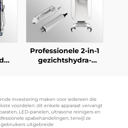
Professionele 2-in-1
rd
gezichtshydra-
nhuidverzorgingsapparaat:
machine met
+
naaldloze
on +
mesotherapie en
r +
hogedruksproeier
kende investering maken voor iedereen die
jkste voordelen: dit enkele apparaat vervangt
rtje
voor
araten, LED-panelen, ultrasone reinigers en
d
schoonheidssalons
essionele spabehandelingen, terwijl ze
gebruikers uitgebreide