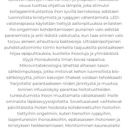
osuus tuottaa ohjattua lämpöä, joka stimuloi
kollageenintuotantoa ihon syvillä kerroksissa, edistäen
luonnollista kiristymistä ja ryppyjen vähentämistä. LED-
valoterapiassa käytetään tiettyjä aallonpituuksia erilaisten
iho-ongelmien kohdentamiseen: punainen valo edistää
paranemista ja anti-ikäistä vaikutusta, kun taas sininen valo
torjuu akneen aiheuttavia bakteereja. Ultraäänipohjainen
puhdistustoiminto toimii korkeilla taajuuksilla poistaakseen
hiljaa epäpuhtauksia, kuolleita ihosoluja ja ylimääräisiä
öljyjä ihonaukoista ilman kovaa raapailua.
Mikrovirtateknologia lähettää alhaisen tason
sähköimpulsseja, jotka imitoivat kehon luonnollista bio-
sähköisyyttä, jolloin kasvojen lihakset voidaan tehokkaasti
'harjoitella' parantaakseen niiden jännitystä ja muotoa.
Ioninen infuusiokyky parantaa hoitotuotteiden
tunkeutumista ihoon muuttamalla väliaikaisesti iholle
ominaista läpäisevyysrajoitetta. Sovellusalueet vaihtelevat
päivittäisistä ihoten hoidoista kohdennettuihin hoitoihin
tiettyihin ongelmiin, kuten hienoihin ryppyihin,
laajentuneisiin ihonaukkoihin, epätasaiseen ihotoneen ja
kiristyksen heikkenemiseen. Monitoiminen kauneuslaite