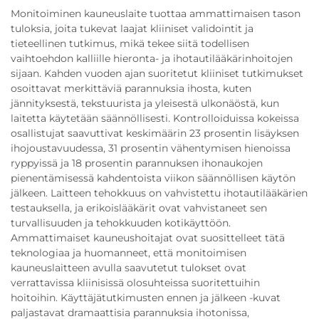
Monitoiminen kauneuslaite tuottaa ammattimaisen tason
tuloksia, joita tukevat laajat kliiniset validointit ja
tieteellinen tutkimus, mikä tekee siitä todellisen
vaihtoehdon kalliille hieronta- ja ihotautilääkärinhoitojen
sijaan. Kahden vuoden ajan suoritetut kliiniset tutkimukset
osoittavat merkittäviä parannuksia ihosta, kuten
jännityksestä, tekstuurista ja yleisestä ulkonäöstä, kun
laitetta käytetään säännöllisesti. Kontrolloiduissa kokeissa
osallistujat saavuttivat keskimäärin 23 prosentin lisäyksen
ihojoustavuudessa, 31 prosentin vähentymisen hienoissa
ryppyissä ja 18 prosentin parannuksen ihonaukojen
pienentämisessä kahdentoista viikon säännöllisen käytön
jälkeen. Laitteen tehokkuus on vahvistettu ihotautilääkärien
testauksella, ja erikoislääkärit ovat vahvistaneet sen
turvallisuuden ja tehokkuuden kotikäyttöön.
Ammattimaiset kauneushoitajat ovat suosittelleet tätä
teknologiaa ja huomanneet, että monitoimisen
kauneuslaitteen avulla saavutetut tulokset ovat
verrattavissa kliinisissä olosuhteissa suoritettuihin
hoitoihin. Käyttäjätutkimusten ennen ja jälkeen -kuvat
paljastavat dramaattisia parannuksia ihotonissa,