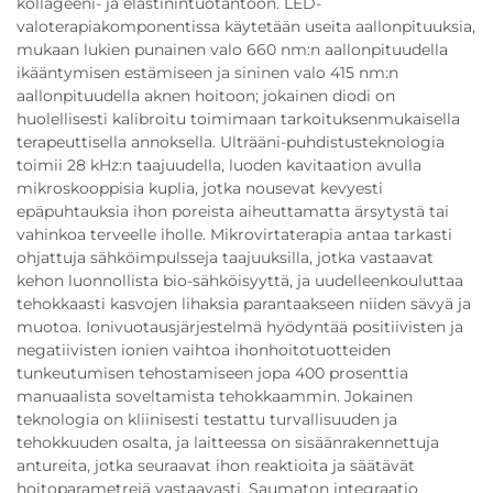
kollageeni- ja elastinintuotantoon. LED-
valoterapiakomponentissa käytetään useita aallonpituuksia,
mukaan lukien punainen valo 660 nm:n aallonpituudella
ikääntymisen estämiseen ja sininen valo 415 nm:n
aallonpituudella aknen hoitoon; jokainen diodi on
huolellisesti kalibroitu toimimaan tarkoituksenmukaisella
terapeuttisella annoksella. Ulträäni-puhdistusteknologia
toimii 28 kHz:n taajuudella, luoden kavitaation avulla
mikroskooppisia kuplia, jotka nousevat kevyesti
epäpuhtauksia ihon poreista aiheuttamatta ärsytystä tai
vahinkoa terveelle iholle. Mikrovirtaterapia antaa tarkasti
ohjattuja sähköimpulsseja taajuuksilla, jotka vastaavat
kehon luonnollista bio-sähköisyyttä, ja uudelleenkouluttaa
tehokkaasti kasvojen lihaksia parantaakseen niiden sävyä ja
muotoa. Ionivuotausjärjestelmä hyödyntää positiivisten ja
negatiivisten ionien vaihtoa ihonhoitotuotteiden
tunkeutumisen tehostamiseen jopa 400 prosenttia
manuaalista soveltamista tehokkaammin. Jokainen
teknologia on kliinisesti testattu turvallisuuden ja
tehokkuuden osalta, ja laitteessa on sisäänrakennettuja
antureita, jotka seuraavat ihon reaktioita ja säätävät
hoitoparametrejä vastaavasti. Saumaton integraatio