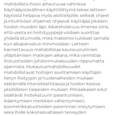
mahdollista ihoon aiheutuvaa vahinkoa.
Käyttäjäystävällinen käyttöliittymä tekee laitteen
käytöstä helppoa myös aloittelijoille: selkeät ohjeet
ja intuitiiviset ohjaimet ohjaavat käyttäjää jokaisen
hoidon muodon läpi. Aikatehokkuus ilmenee siinä,
että useita eri hoitotyyppejä voidaan suorittaa
yhdellä istunnolla, mikä maksimoi tulokset samalla
kun aikapanostus minimoidaan. Laitteen
kannettavuus mahdollistaa kauneusrutiinien
ylläpitämisen matkojen aikana, mikä varmistaa
ihotuotteiden johdonmukaisuuden riippumatta
sijainnista. Mukautusmahdollisuudet
mahdollistavat hoitojen sovittamisen käyttäjän
tietyn ihotyypin ja huolenaiheiden mukaan
säätämällä intensiteettitasoja ja hoidon kestoa
yksilöllisten tarpeiden mukaan. Pitkäaikaiset edut
sisältävät ihotekstuurin parantumisen,
ikääntymisen merkkien vähentymisen,
kosmetiikkatuotteiden paremman imeytymisen
sekä iholle kokonaisvaltaisen terveyden