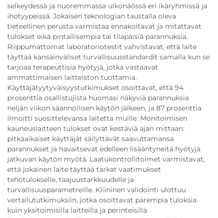
selkeydessä ja nuoremmassa ulkonäössä eri ikäryhmissä ja
ihotyypeissä. Jokaisen teknologian taustalla oleva
tieteellinen perusta varmistaa ennakoitavat ja mitattavat
tulokset eikä pintallisempia tai tilapäisiä parannuksia.
Riippumattomat laboratoriotestit vahvistavat, että laite
täyttää kansainväliset turvallisuusstandardit samalla kun se
tarjoaa terapeuttisia hyötyjä, jotka vastaavat
ammattimaisen laitteiston tuottamia.
Käyttäjätyytyväisyystutkimukset osoittavat, että 94
prosenttia osallistujista huomasi näkyviä parannuksia
neljän viikon säännöllisen käytön jälkeen, ja 87 prosenttia
ilmoitti suosittelevansa laitetta muille. Monitoimisen
kauneuslaitteen tulokset ovat kestäviä ajan mittaan:
pitkäaikaiset käyttäjät säilyttävät saavuttamansa
parannukset ja havaitsevat edelleen lisääntyneitä hyötyjä
jatkuvan käytön myötä. Laatukontrollitoimet varmistavat,
että jokainen laite täyttää tarkat vaatimukset
tehotulokselle, taajuustarkkuudelle ja
turvallisuusparametreille. Kliininen validointi ulottuu
vertailututkimuksiin, jotka osoittavat parempia tuloksia
kuin yksitoimisilla laitteilla ja perinteisillä