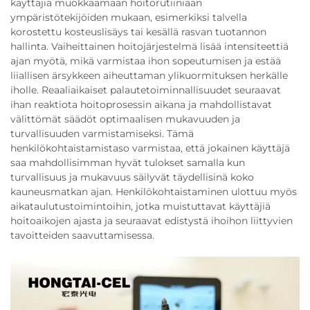
käyttäjiä muokkaamaan hoitorutiiniaan
ympäristötekijöiden mukaan, esimerkiksi talvella
korostettu kosteuslisäys tai kesällä rasvan tuotannon
hallinta. Vaiheittainen hoitojärjestelmä lisää intensiteettiä
ajan myötä, mikä varmistaa ihon sopeutumisen ja estää
liiallisen ärsykkeen aiheuttaman ylikuormituksen herkälle
iholle. Reaaliaikaiset palautetoiminnallisuudet seuraavat
ihan reaktiota hoitoprosessin aikana ja mahdollistavat
välittömät säädöt optimaalisen mukavuuden ja
turvallisuuden varmistamiseksi. Tämä
henkilökohtaistamistaso varmistaa, että jokainen käyttäjä
saa mahdollisimman hyvät tulokset samalla kun
turvallisuus ja mukavuus säilyvät täydellisinä koko
kauneusmatkan ajan. Henkilökohtaistaminen ulottuu myös
aikataulutustoimintoihin, jotka muistuttavat käyttäjiä
hoitoaikojen ajasta ja seuraavat edistystä ihoihon liittyvien
tavoitteiden saavuttamisessa.