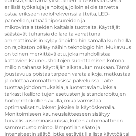
eduista, sillä tämä yksittäinen laite korvaa useita
erillisiä työkaluja ja hoitoja, jolloin ei ole tarvetta
ostaa erikseen radiofrekvenssilaitteita, LED-
paneelien, ultraäänipesureiden ja
mikrovirtalaitteiden kaltaisia tuotteita. Käyttäjät
säästävät tuhansia dollareita verrattuna
ammattimaisiin kylpylähoidtoihin samalla kun heillä
on rajoitaton pääsy näihin teknologioihin. Mukavuus
on toinen merkittävä etu, joka mahdollistaa
kattavien kauneushoitojen suorittamisen kotona
milloin tahansa käyttäjän aikataulun mukaan. Tämä
joustavuus poistaa tarpeen varata aikoja, matkustaa
ja odottaa ammattimaisissa palveluissa. Laite
tuottaa johdonmukaisia ja luotettavia tuloksia
tarkasti kalibroitujen asetusten ja standardoitujen
hoitoprotokollien avulla, mikä varmistaa
optimaaliset tulokset jokaisella käytöskerralla.
Monitoimiseen kauneuslaitteeseen sisältyy
turvallisuusominaisuuksia, kuten automaattinen
sammutustoiminto, lämpötilan säätö ja
intensiteetin säätö, jotka estävät liiallista käyttöä tai