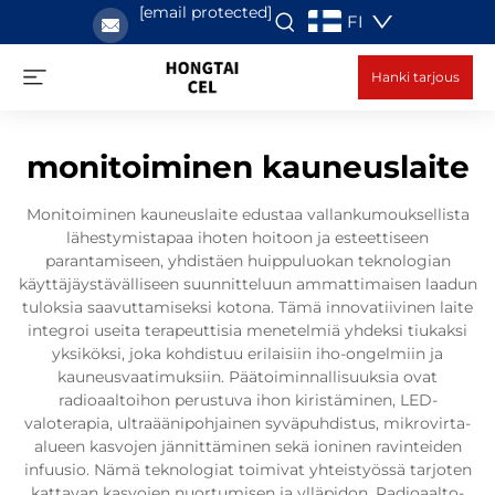
[email protected]
FI
Hanki tarjous
monitoiminen kauneuslaite
Monitoiminen kauneuslaite edustaa vallankumouksellista
lähestymistapaa ihoten hoitoon ja esteettiseen
parantamiseen, yhdistäen huippuluokan teknologian
käyttäjäystävälliseen suunnitteluun ammattimaisen laadun
tuloksia saavuttamiseksi kotona. Tämä innovatiivinen laite
integroi useita terapeuttisia menetelmiä yhdeksi tiukaksi
yksiköksi, joka kohdistuu erilaisiin iho-ongelmiin ja
kauneusvaatimuksiin. Päätoiminnallisuuksia ovat
radioaaltoihon perustuva ihon kiristäminen, LED-
valoterapia, ultraäänipohjainen syväpuhdistus, mikrovirta-
alueen kasvojen jännittäminen sekä ioninen ravinteiden
infuusio. Nämä teknologiat toimivat yhteistyössä tarjoten
kattavan kasvojen nuortumisen ja ylläpidon. Radioaalto-