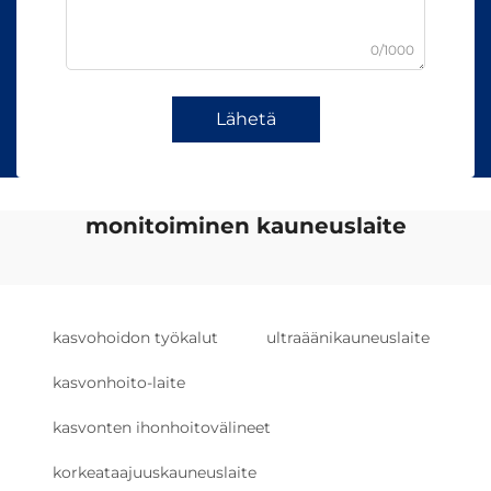
0/1000
Lähetä
monitoiminen kauneuslaite
kasvohoidon työkalut
ultraäänikauneuslaite
kasvonhoito-laite
kasvonten ihonhoitovälineet
korkeataajuuskauneuslaite