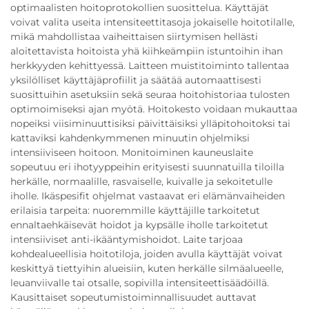
optimaalisten hoitoprotokollien suosittelua. Käyttäjät
voivat valita useita intensiteettitasoja jokaiselle hoitotilalle,
mikä mahdollistaa vaiheittaisen siirtymisen hellästi
aloitettavista hoitoista yhä kiihkeämpiin istuntoihin ihan
herkkyyden kehittyessä. Laitteen muistitoiminto tallentaa
yksilölliset käyttäjäprofiilit ja säätää automaattisesti
suosittuihin asetuksiin sekä seuraa hoitohistoriaa tulosten
optimoimiseksi ajan myötä. Hoitokesto voidaan mukauttaa
nopeiksi viisiminuuttisiksi päivittäisiksi ylläpitohoitoksi tai
kattaviksi kahdenkymmenen minuutin ohjelmiksi
intensiiviseen hoitoon. Monitoiminen kauneuslaite
sopeutuu eri ihotyyppeihin erityisesti suunnatuilla tiloilla
herkälle, normaalille, rasvaiselle, kuivalle ja sekoitetulle
iholle. Ikäspesifit ohjelmat vastaavat eri elämänvaiheiden
erilaisia tarpeita: nuoremmille käyttäjille tarkoitetut
ennaltaehkäisevät hoidot ja kypsälle iholle tarkoitetut
intensiiviset anti-ikääntymishoidot. Laite tarjoaa
kohdealueellisia hoitotiloja, joiden avulla käyttäjät voivat
keskittyä tiettyihin alueisiin, kuten herkälle silmäalueelle,
leuanviivalle tai otsalle, sopivilla intensiteettisäädöillä.
Kausittaiset sopeutumistoiminnallisuudet auttavat