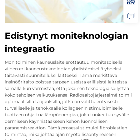
Edistynyt moniteknologian
integraatio
Monitoiminen kauneuslaite erottautuu monitasoisella
viiden eri kauneusteknologian yhdistämisellä yhdeksi
taitavasti suunnitelluksi laitteeksi. Tämä merkittävä
insinööritaito poistaa tarpeen useista erillisistä laitteista
samalla kun varmistaa, että jokainen teknologia säilyttää
koko tehoisen vaikutuksensa. Radioaaltojärjestelmä toimii
optimaalisilla taajuuksilla, jotka on valittu erityisesti
turvalliselle ja tehokkaalle kollageenin stimuloimiselle,
tuottaen ohjattua lämpöenergiaa, joka tunkeutuu syvälle
dermiseen käynnistääkseen kehon luonnollisen
paranemisreaktion. Tämä prosessi stimuloi fibroblastien
toimintaa, mikä johtaa ajan myötä lisääntyneeseen