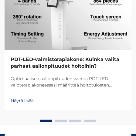
PDT-LED-valmistorapiakone: Kuinka valita
parhaat aallonpituudet hoitoihin?
Optimaalisen aallonpituuden valinta PDT-LED-
valoterapiakoneessasi määrittää hoitotulosten
onnistumisen ja asiakastyytyväisyyden. Eri
aallonpituudet tunkeutuvat ihoon eri syvyyksiin ja
Näytä lisää
aiheuttavat erilaisia biologisia reaktioita, mikä tekee...