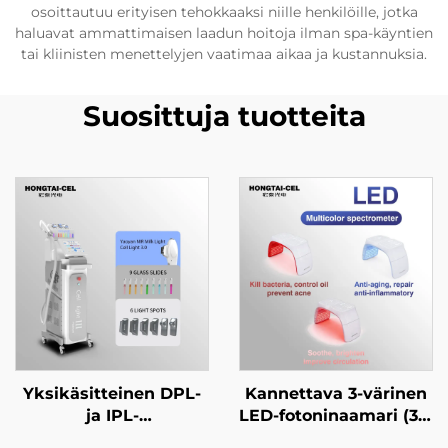
osoittautuu erityisen tehokkaaksi niille henkilöille, jotka
haluavat ammattimaisen laadun hoitoja ilman spa-käyntien
tai kliinisten menettelyjen vaatimaa aikaa ja kustannuksia.
Suosittuja tuotteita
Yksikäsitteinen DPL-
Kannettava 3-värinen
ja IPL-
LED-fotoninaamari (312
valohoitolaitteisto
lamppupalloa)