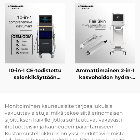
ihovalkaisuun,
kotikäyttöön ja
karvanpoistoon ja
salonkikäyttöön:
ikääntymisen
valkaisu, aknen hoito
estämiseen
ja ikääntymisen
kauneuslaitoksille
estävä korjaus
10-in-1 CE-todistettu
Ammattimainen 2-in-1
salonkikäyttöön
kasvohoidon hydra-
tarkoitettu
laite ilman neulaa
ihonhoitolaite: Hydra
toimivalla
Peel + kasvohoidon
mesoterapialla ja
ultraäänilaite +
korkeapaineisella
Monitoiminen kauneuslaite tarjoaa lukuisia
happoinjektori +
suihkulla,
vakuuttavia etuja, mikä tekee siitä erinomaisen
kuumapakkaus/kylmäpakkaus
kauneussalongin
sijoituksen kaikille, jotka suhtautuvat vakavasti
-vasara iholle
laitteisto
ihotuotteisiin ja kauneuden parantamiseen.
Kustannustehokkuus on yksi merkittävimmistä