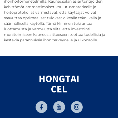
ihonhoitomenetelmillä. Kauneusalan asiantuntijoiden
kehittämät ammattimaiset koulutusmateriaalit ja
hoitoprotokollat varmistavat, että käyttäjät voivat
saavuttaa optimaaliset tulokset oikealla tekniikalla ja
säännöllisellä käytöllä. Tämä kliininen tuki antaa
luottamusta ja varmuutta siitä, että investointi
monitoimiseen kauneuslaitteeseen tuottaa todellisia ja
kestäviä parannuksia ihon terveydelle ja ulkonäölle.