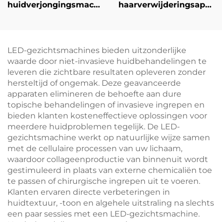
huidverjongingsmachine
haarverwijderingsappar
voor diepe
met 9-band IPL-
verwarming,
fotogesichtsbehandelin
versteviging en
voor huidverheldering,
rimpelverwijdering
geschikt voor gebruik
LED-gezichtsmachines bieden uitzonderlijke
in schoonheidssalons
waarde door niet-invasieve huidbehandelingen te
en klinieken
leveren die zichtbare resultaten opleveren zonder
hersteltijd of ongemak. Deze geavanceerde
apparaten elimineren de behoefte aan dure
topische behandelingen of invasieve ingrepen en
bieden klanten kosteneffectieve oplossingen voor
meerdere huidproblemen tegelijk. De LED-
gezichtsmachine werkt op natuurlijke wijze samen
met de cellulaire processen van uw lichaam,
waardoor collageenproductie van binnenuit wordt
gestimuleerd in plaats van externe chemicaliën toe
te passen of chirurgische ingrepen uit te voeren.
Klanten ervaren directe verbeteringen in
huidtextuur, -toon en algehele uitstraling na slechts
een paar sessies met een LED-gezichtsmachine.