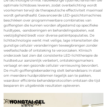
De technologie omvat nauwkeurige tijdsmechanismen die
optimale lichtdoses leveren, zodat overbelichting wordt
voorkomen terwijl de therapeutische effectiviteit maximaal
wordt gehandhaafd. Geavanceerde LED-gezichtsmachines
beschikken over programmeerbare combinaties van
golflengten die kunnen worden afgestemd op specifieke
huidtypes, -aandoeningen en behandelingsdoelen, wat
veelzijdigheid biedt voor diverse patiëntpopulaties. De
lichttechnologie werkt met veilige, lage intensiteiten die
gunstige cellulair veranderingen teweegbrengen zonder
weefselschade of ontsteking te veroorzaken. Klinisch
onderzoek laat zien dat consistente LED-lichttherapie de
huidtextuur aanzienlijk verbetert, ontstekingsmarkers
verlaagt en een gezonde cellulair vernieuwing bevordert.
De multi-golflengtebenadering stelt behandelaars in staat
om meerdere huidproblemen tegelijk aan te pakken,
waardoor efficiënte behandelprotocollen ontstaan die tijd
besparen én uitgebreide resultaten opleveren.