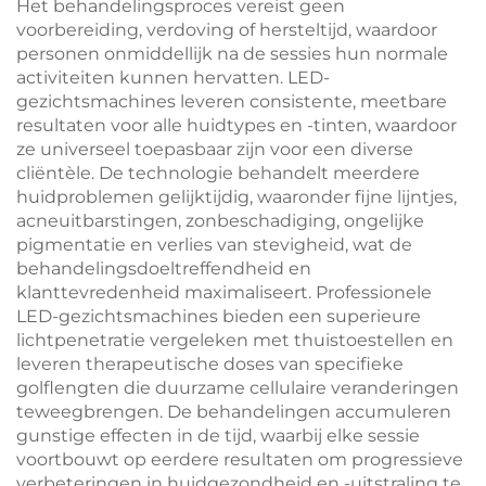
Het behandelingsproces vereist geen
voorbereiding, verdoving of hersteltijd, waardoor
personen onmiddellijk na de sessies hun normale
activiteiten kunnen hervatten. LED-
gezichtsmachines leveren consistente, meetbare
resultaten voor alle huidtypes en -tinten, waardoor
ze universeel toepasbaar zijn voor een diverse
cliëntèle. De technologie behandelt meerdere
huidproblemen gelijktijdig, waaronder fijne lijntjes,
acneuitbarstingen, zonbeschadiging, ongelijke
pigmentatie en verlies van stevigheid, wat de
behandelingsdoeltreffendheid en
klanttevredenheid maximaliseert. Professionele
LED-gezichtsmachines bieden een superieure
lichtpenetratie vergeleken met thuistoestellen en
leveren therapeutische doses van specifieke
golflengten die duurzame cellulaire veranderingen
teweegbrengen. De behandelingen accumuleren
gunstige effecten in de tijd, waarbij elke sessie
voortbouwt op eerdere resultaten om progressieve
verbeteringen in huidgezondheid en -uitstraling te