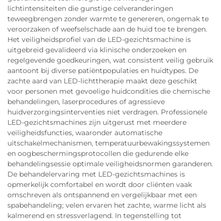
lichtintensiteiten die gunstige celveranderingen
teweegbrengen zonder warmte te genereren, ongemak te
veroorzaken of weefselschade aan de huid toe te brengen.
Het veiligheidsprofiel van de LED-gezichtsmachine is
uitgebreid gevalideerd via klinische onderzoeken en
regelgevende goedkeuringen, wat consistent veilig gebruik
aantoont bij diverse patiëntpopulaties en huidtypes. De
zachte aard van LED-lichttherapie maakt deze geschikt
voor personen met gevoelige huidcondities die chemische
behandelingen, laserprocedures of agressieve
huidverzorgingsinterventies niet verdragen. Professionele
LED-gezichtsmachines zijn uitgerust met meerdere
veiligheidsfuncties, waaronder automatische
uitschakelmechanismen, temperatuurbewakingssystemen
en oogbeschermingsprotocollen die gedurende elke
behandelingsessie optimale veiligheidsnormen garanderen.
De behandelervaring met LED-gezichtsmachines is
opmerkelijk comfortabel en wordt door cliënten vaak
omschreven als ontspannend en vergelijkbaar met een
spabehandeling; velen ervaren het zachte, warme licht als
kalmerend en stressverlagend. In tegenstelling tot