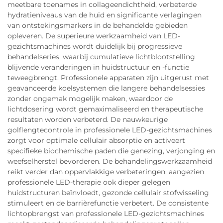
meetbare toenames in collageendichtheid, verbeterde
hydratieniveaus van de huid en significante verlagingen
van ontstekingsmarkers in de behandelde gebieden
opleveren. De superieure werkzaamheid van LED-
gezichtsmachines wordt duidelijk bij progressieve
behandelseries, waarbij cumulatieve lichtblootstelling
blijvende veranderingen in huidstructuur en -functie
teweegbrengt. Professionele apparaten zijn uitgerust met
geavanceerde koelsystemen die langere behandelsessies
zonder ongemak mogelijk maken, waardoor de
lichtdosering wordt gemaximaliseerd en therapeutische
resultaten worden verbeterd. De nauwkeurige
golflengtecontrole in professionele LED-gezichtsmachines
zorgt voor optimale cellulair absorptie en activeert
specifieke biochemische paden die genezing, verjonging en
weefselherstel bevorderen. De behandelingswerkzaamheid
reikt verder dan oppervlakkige verbeteringen, aangezien
professionele LED-therapie ook dieper gelegen
huidstructuren beïnvloedt, gezonde cellulair stofwisseling
stimuleert en de barrièrefunctie verbetert. De consistente
lichtopbrengst van professionele LED-gezichtsmachines