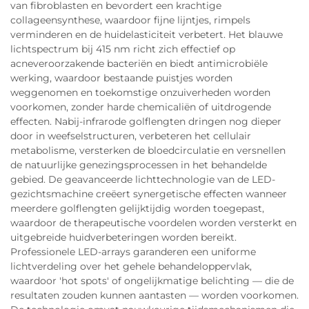
van fibroblasten en bevordert een krachtige
collageensynthese, waardoor fijne lijntjes, rimpels
verminderen en de huidelasticiteit verbetert. Het blauwe
lichtspectrum bij 415 nm richt zich effectief op
acneveroorzakende bacteriën en biedt antimicrobiële
werking, waardoor bestaande puistjes worden
weggenomen en toekomstige onzuiverheden worden
voorkomen, zonder harde chemicaliën of uitdrogende
effecten. Nabij-infrarode golflengten dringen nog dieper
door in weefselstructuren, verbeteren het cellulair
metabolisme, versterken de bloedcirculatie en versnellen
de natuurlijke genezingsprocessen in het behandelde
gebied. De geavanceerde lichttechnologie van de LED-
gezichtsmachine creëert synergetische effecten wanneer
meerdere golflengten gelijktijdig worden toegepast,
waardoor de therapeutische voordelen worden versterkt en
uitgebreide huidverbeteringen worden bereikt.
Professionele LED-arrays garanderen een uniforme
lichtverdeling over het gehele behandeloppervlak,
waardoor 'hot spots' of ongelijkmatige belichting — die de
resultaten zouden kunnen aantasten — worden voorkomen.