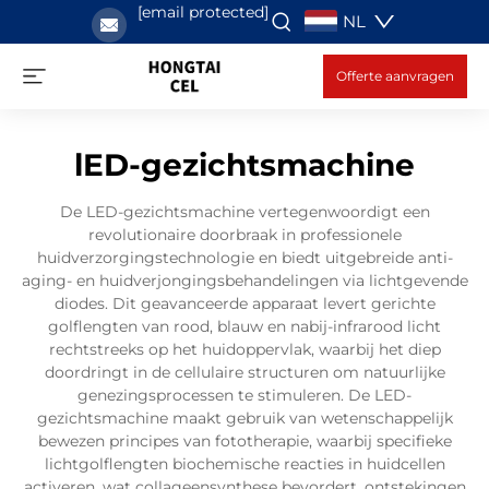
[email protected]
NL
Offerte aanvragen
lED-gezichtsmachine
De LED-gezichtsmachine vertegenwoordigt een
revolutionaire doorbraak in professionele
huidverzorgingstechnologie en biedt uitgebreide anti-
aging- en huidverjongingsbehandelingen via lichtgevende
diodes. Dit geavanceerde apparaat levert gerichte
golflengten van rood, blauw en nabij-infrarood licht
rechtstreeks op het huidoppervlak, waarbij het diep
doordringt in de cellulaire structuren om natuurlijke
genezingsprocessen te stimuleren. De LED-
gezichtsmachine maakt gebruik van wetenschappelijk
bewezen principes van fototherapie, waarbij specifieke
lichtgolflengten biochemische reacties in huidcellen
activeren, wat collageensynthese bevordert, ontstekingen