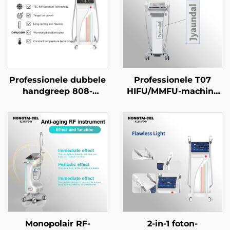
Professionele dubbele
Professionele T07
handgreep 808-
HIFU/MMFU-machine
diodelaser voor
voor lifting en strakker
haarverwijdering,
maken van gezicht en
12×12/12×18 mm vlek
lichaam, anti-aging en
voor gezicht, lichaam
rimpelverwijdering –
en
schoonheidssalonappara
schoonheidssalonapparatuur
Monopolair RF-
2-in-1 foton-