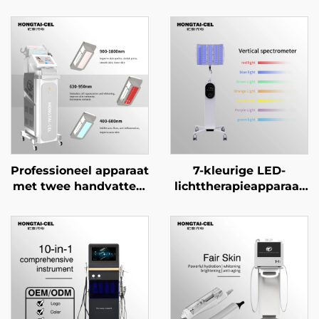
Professioneel apparaat
7-kleurige LED-
met twee handvatten,
lichttherapieapparaat
2-in-1 NIR- en
gericht op
roodlichttherapie, voor
acnebehandeling,
gezichts- en
verjonging van het
lichaamsverheldering,
gezichtsgezicht en
verjonging en
witter maken van de
schoonheidssalonapparatuur
huid voor
professioneel gebruik