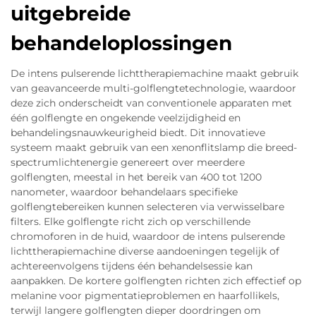
uitgebreide
behandeloplossingen
De intens pulserende lichttherapiemachine maakt gebruik
van geavanceerde multi-golflengtetechnologie, waardoor
deze zich onderscheidt van conventionele apparaten met
één golflengte en ongekende veelzijdigheid en
behandelingsnauwkeurigheid biedt. Dit innovatieve
systeem maakt gebruik van een xenonflitslamp die breed-
spectrumlichtenergie genereert over meerdere
golflengten, meestal in het bereik van 400 tot 1200
nanometer, waardoor behandelaars specifieke
golflengtebereiken kunnen selecteren via verwisselbare
filters. Elke golflengte richt zich op verschillende
chromoforen in de huid, waardoor de intens pulserende
lichttherapiemachine diverse aandoeningen tegelijk of
achtereenvolgens tijdens één behandelsessie kan
aanpakken. De kortere golflengten richten zich effectief op
melanine voor pigmentatieproblemen en haarfollikels,
terwijl langere golflengten dieper doordringen om