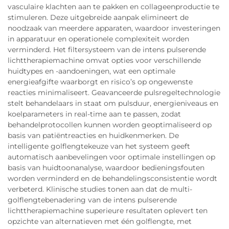
vasculaire klachten aan te pakken en collageenproductie te
stimuleren. Deze uitgebreide aanpak elimineert de
noodzaak van meerdere apparaten, waardoor investeringen
in apparatuur en operationele complexiteit worden
verminderd. Het filtersysteem van de intens pulserende
lichttherapiemachine omvat opties voor verschillende
huidtypes en -aandoeningen, wat een optimale
energieafgifte waarborgt en risico’s op ongewenste
reacties minimaliseert. Geavanceerde pulsregeltechnologie
stelt behandelaars in staat om pulsduur, energieniveaus en
koelparameters in real-time aan te passen, zodat
behandelprotocollen kunnen worden geoptimaliseerd op
basis van patiëntreacties en huidkenmerken. De
intelligente golflengtekeuze van het systeem geeft
automatisch aanbevelingen voor optimale instellingen op
basis van huidtoonanalyse, waardoor bedieningsfouten
worden verminderd en de behandelingsconsistentie wordt
verbeterd. Klinische studies tonen aan dat de multi-
golflengtebenadering van de intens pulserende
lichttherapiemachine superieure resultaten oplevert ten
opzichte van alternatieven met één golflengte, met