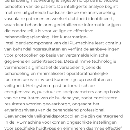
behandeling nauwkeurig is afgestemd op de individuele
behoeften van de patiënt. De intelligente analyse begint
met een uitgebreide huidscan die de melaninverdeling,
vasculaire patronen en weefsel dichtheid identificeert,
waardoor behandelaren gedetailleerde informatie krijgen
die noodzakelijk is voor veilige en effectieve
behandelingsplanning. Het kunstmatige-
intelligentiecomponent van de IPL-machine leert continu
van behandelingsresultaten en verfijnt de aanbevelingen
voor protocollen op basis van verzamelde klinische
gegevens en patiëntreacties. Deze slimme technologie
vermindert significatief de variabelen tijdens de
behandeling en minimaliseert operatorafhankelijke
factoren die van invloed kunnen zijn op resultaten en
veiligheid. Het systeem past automatisch de
energieniveaus, pulsduur en koelparameters aan op basis
van de resultaten van de huidanalyse, zodat consistente
resultaten worden gewaarborgd, ongeacht het
ervaringsniveau van de behandelend professional.
Geavanceerde veiligheidsprotocollen die zijn geïntegreerd
in de IPL-machine voorkomen ongeschikte instellingen
voor specifieke huidtypes en elimineren daarmee effectief