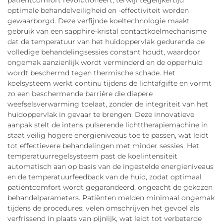
patiëntcomfort revolutioneert, terwijl tegelijkertijd
optimale behandelveiligheid en -effectiviteit worden
gewaarborgd. Deze verfijnde koeltechnologie maakt
gebruik van een sapphire-kristal contactkoelmechanisme
dat de temperatuur van het huidoppervlak gedurende de
volledige behandelingsessies constant houdt, waardoor
ongemak aanzienlijk wordt verminderd en de opperhuid
wordt beschermd tegen thermische schade. Het
koelsysteem werkt continu tijdens de lichtafgifte en vormt
zo een beschermende barrière die diepere
weefselsverwarming toelaat, zonder de integriteit van het
huidoppervlak in gevaar te brengen. Deze innovatieve
aanpak stelt de intens pulserende lichttherapiemachine in
staat veilig hogere energieniveaus toe te passen, wat leidt
tot effectievere behandelingen met minder sessies. Het
temperatuurregelsysteem past de koelintensiteit
automatisch aan op basis van de ingestelde energieniveaus
en de temperatuurfeedback van de huid, zodat optimaal
patiëntcomfort wordt gegarandeerd, ongeacht de gekozen
behandelparameters. Patiënten melden minimaal ongemak
tijdens de procedures; velen omschrijven het gevoel als
verfrissend in plaats van pijnlijk, wat leidt tot verbeterde