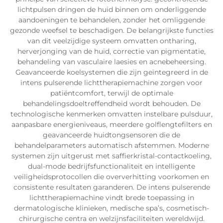
lichtpulsen dringen de huid binnen om onderliggende
aandoeningen te behandelen, zonder het omliggende
gezonde weefsel te beschadigen. De belangrijkste functies
van dit veelzijdige systeem omvatten ontharing,
herverjonging van de huid, correctie van pigmentatie,
behandeling van vasculaire laesies en acnebeheersing.
Geavanceerde koelsystemen die zijn geïntegreerd in de
intens pulserende lichttherapiemachine zorgen voor
patiëntcomfort, terwijl de optimale
behandelingsdoeltreffendheid wordt behouden. De
technologische kenmerken omvatten instelbare pulsduur,
aanpasbare energieniveaus, meerdere golflengtefilters en
geavanceerde huidtongsensoren die de
behandelparameters automatisch afstemmen. Moderne
systemen zijn uitgerust met saffierkristal-contactkoeling,
dual-mode bedrijfsfunctionaliteit en intelligente
veiligheidsprotocollen die oververhitting voorkomen en
consistente resultaten garanderen. De intens pulserende
lichttherapiemachine vindt brede toepassing in
dermatologische klinieken, medische spa’s, cosmetisch-
chirurgische centra en welzijnsfaciliteiten wereldwijd.