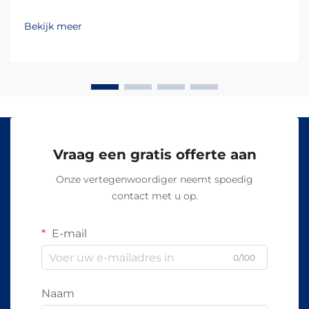
behandelingsresultaten en de tevredenheid van uw
klanten. Verschillende golflengten dringen op
Bekijk meer
verschillende dieptes in de huid door en activeren
specifieke biologische reacties, waardoor...
Vraag een gratis offerte aan
Onze vertegenwoordiger neemt spoedig
contact met u op.
E-mail
0/100
Naam