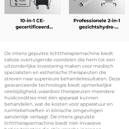
10-in-1 CE-
Professionele 2-in-1
gecertificeerd
gezichtshydra-
schoonheidssalonhuidverzorgingsapparaat:
machine met
Hydra Peel +
naaldloze
gezichtsultrasoon +
mesotherapie en
zuurstofinjector +
hogedruksproeier voor
De intens gepulste lichttherapiemachine biedt
warm/koud hamertje
schoonheidssalons
talloze overtuigende voordelen die hem tot een
voor de huid
uitzonderlijke investering maken voor medisch
specialisten en esthetische therapeuten die
streven naar superieure behandelresultaten. Deze
geavanceerde technologie biedt opmerkelijke
veelzijdigheid, waardoor therapeuten meerdere
huidcondities met één apparaat kunnen
behandelen, wat de kosten voor apparatuur en
ruimtebehoeften in klinische omgevingen
aanzienlijk verlaagt. De intens gepulste
lichttherapiemachine biedt niet-invasieve