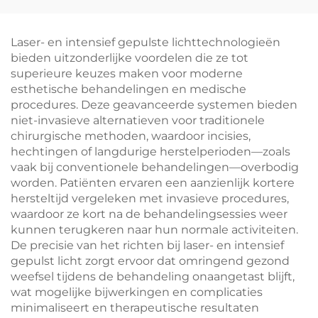
naaldloze
fotogesichtsbehandelin
mesotherapie en
voor huidverheldering,
hogedruksproeier voor
geschikt voor gebruik
Laser- en intensief gepulste lichttechnologieën
schoonheidssalons
in schoonheidssalons
bieden uitzonderlijke voordelen die ze tot
en klinieken
superieure keuzes maken voor moderne
esthetische behandelingen en medische
procedures. Deze geavanceerde systemen bieden
niet-invasieve alternatieven voor traditionele
chirurgische methoden, waardoor incisies,
hechtingen of langdurige herstelperioden—zoals
vaak bij conventionele behandelingen—overbodig
worden. Patiënten ervaren een aanzienlijk kortere
hersteltijd vergeleken met invasieve procedures,
waardoor ze kort na de behandelingsessies weer
kunnen terugkeren naar hun normale activiteiten.
De precisie van het richten bij laser- en intensief
gepulst licht zorgt ervoor dat omringend gezond
weefsel tijdens de behandeling onaangetast blijft,
wat mogelijke bijwerkingen en complicaties
minimaliseert en therapeutische resultaten