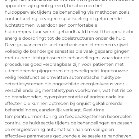
apparaten zijn geïntegreerd, beschermen het
huidoppervlak tijdens de behandeling via methoden zoals
contactkoeling, cryogeen spuitkoeling of geforceerde
luchtstromen, waardoor een comfortabele
huidtemperatuur wordt gehandhaafd terwijl therapeutische
energie doordringt tot de doelstructuren onder de huid.
Deze geavanceerde koelmechanismen elimineren vrijwel
volledig de branderige sensaties die vaak gepaard gingen
met oudere lichtgebaseerde behandelingen, waardoor de
procedures goed verdraagbaar zijn voor patiënten met
uiteenlopende pijngrenzen en gevoeligheid. Ingebouwde
veiligheidsfuncties omvatten automatische huidtype-
detectiesystemen die ongeschikte energieniveaus voor
verschillende pigmentatietypen voorkomen, wat het risico
op brandwonden, hyperpigmentatie of andere nadelige
effecten die kunnen optreden bij onjuist gekalibreerde
behandelingen, aanzienlijk verlaagt. Real-time
temperatuurmonitoring en feedbacksystemen beoordelen
continu de huidreactie tijdens de behandelingen en passen
de energielevering automatisch aan om veilige en
effectieve parameters gedurende elke sessie te handhaven.