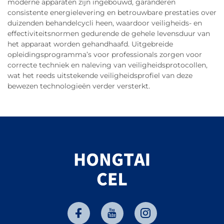
moderne apparaten zijn ingebouwd, garanderen
consistente energielevering en betrouwbare prestaties over
duizenden behandelcycli heen, waardoor veiligheids- en
effectiviteitsnormen gedurende de gehele levensduur van
het apparaat worden gehandhaafd. Uitgebreide
opleidingsprogramma’s voor professionals zorgen voor
correcte techniek en naleving van veiligheidsprotocollen,
wat het reeds uitstekende veiligheidsprofiel van deze
bewezen technologieën verder versterkt.