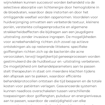
wijnvlekken kunnen succesvol worden behandeld via de
selectieve absorptie van lichtenergie door hemoglobine in
de bloedvaten, waardoor deze instorten en door het
omliggende weefsel worden opgenomen. Voordelen voor
huidverjonging omvatten een verbeterde textuur, kleinere
poriën, versterkte collageenproductie en algemene
strakkerheidseffecten die bijdragen aan een jeugdigere
uitstraling zonder invasieve ingrepen. De mogelijkheden
voor acnebehandeling richten zich zowel op actieve
ontstekingen als op resterende littekens: specifieke
golflengten richten zich op de bacteriën die acne
veroorzaken, terwijl tegelijkertijd geneesprocessen worden
gestimuleerd die de huidtextuur en -uitstraling verbeteren.
De mogelijkheid om behandelparameters aan te passen
stelt therapeuten in staat om meerdere klachten tijdens
één afspraak aan te pakken, waardoor efficiënte
behandelprotocollen ontstaan die tijd besparen en de totale
kosten voor patiënten verlagen. Geavanceerde systemen
kunnen naadloos overschakelen tussen verschillende
toepassingen door golflengten, pulsduur en energieniveaus
aan te passen, waardoor de veelzijdigheid van elke