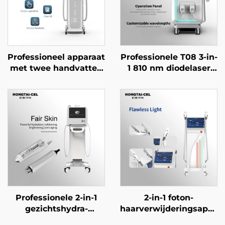
Professioneel apparaat
Professionele T08 3-in-
met twee handvatten
1 810 nm diodelaser
voor IPL- en NIR-
voor haarverwijdering,
lichttherapie, voor
dubbele handgreep,
professionele
6/12×12/12×24 mm vlek
huidverheldering,
voor gezicht, lichaam
verjonging en anti-
en
aging in
schoonheidssalonappara
schoonheidssalons
aanpasbaar op 755,
808 en 1064 nm
Professionele 2-in-1
2-in-1 foton-
gezichtshydra-
haarverwijderingsappar
machine met
met 9-band IPL-