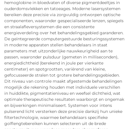
hemoglobine in bloedvaten of diverse pigmentdeeltjes in
ouderdomsvlekken en tatoeages. Moderne lasersystemen
bereiken deze precisie via zorgvuldig ontworpen optische
componenten, waaronder gespecialiseerde lenzen, spiegels
en straalafleversystemen die een consistente
energieverdeling over het behandelingsgebied garanderen.
De geïntegreerde computergestuurde besturingssystemen
in moderne apparaten stellen behandelaars in staat
parameters met uitzonderlijke nauwkeurigheid aan te
passen, waaronder pulsduur (gemeten in milliseconden),
energiedichtheid (berekend in joule per vierkante
centimeter) en spotgrootten, variërend van kleine,
gefocusseerde stralen tot grotere behandelingsgebieden.
Dit niveau van controle maakt afgestemde behandelingen
mogelijk die rekening houden met individuele verschillen
in huiddikte, pigmentatieniveau en weefsel dichtheid, wat
optimale therapeutische resultaten waarborgt en ongemak
en bijwerkingen minimaliseert. Systemen voor intens
pulserend licht versterken deze precisie dankzij hun unieke
filtertechnologie, waarmee behandelaars specifieke
golflengtebereiken kunnen selecteren uit de brede