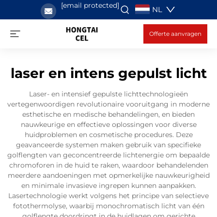
[email protected]
NL
Offerte aanvragen
laser en intens gepulst licht
Laser- en intensief gepulste lichttechnologieën
vertegenwoordigen revolutionaire vooruitgang in moderne
esthetische en medische behandelingen, en bieden
nauwkeurige en effectieve oplossingen voor diverse
huidproblemen en cosmetische procedures. Deze
geavanceerde systemen maken gebruik van specifieke
golflengten van geconcentreerde lichtenergie om bepaalde
chromoforen in de huid te raken, waardoor behandelenden
meerdere aandoeningen met opmerkelijke nauwkeurigheid
en minimale invasieve ingrepen kunnen aanpakken.
Lasertechnologie werkt volgens het principe van selectieve
fotothermolyse, waarbij monochromatisch licht van één
golflengte doordringt in de huidlagen om gerichte