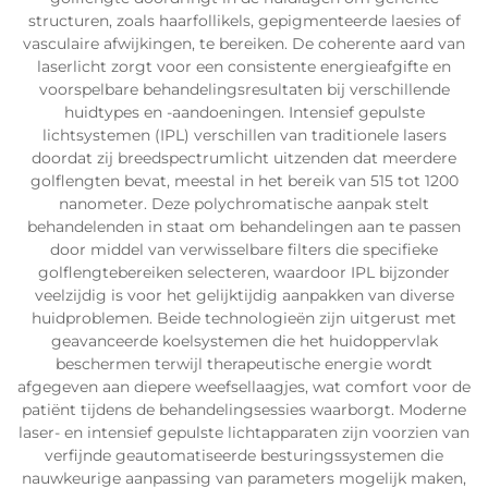
structuren, zoals haarfollikels, gepigmenteerde laesies of
vasculaire afwijkingen, te bereiken. De coherente aard van
laserlicht zorgt voor een consistente energieafgifte en
voorspelbare behandelingsresultaten bij verschillende
huidtypes en -aandoeningen. Intensief gepulste
lichtsystemen (IPL) verschillen van traditionele lasers
doordat zij breedspectrumlicht uitzenden dat meerdere
golflengten bevat, meestal in het bereik van 515 tot 1200
nanometer. Deze polychromatische aanpak stelt
behandelenden in staat om behandelingen aan te passen
door middel van verwisselbare filters die specifieke
golflengtebereiken selecteren, waardoor IPL bijzonder
veelzijdig is voor het gelijktijdig aanpakken van diverse
huidproblemen. Beide technologieën zijn uitgerust met
geavanceerde koelsystemen die het huidoppervlak
beschermen terwijl therapeutische energie wordt
afgegeven aan diepere weefsellaagjes, wat comfort voor de
patiënt tijdens de behandelingsessies waarborgt. Moderne
laser- en intensief gepulste lichtapparaten zijn voorzien van
verfijnde geautomatiseerde besturingssystemen die
nauwkeurige aanpassing van parameters mogelijk maken,