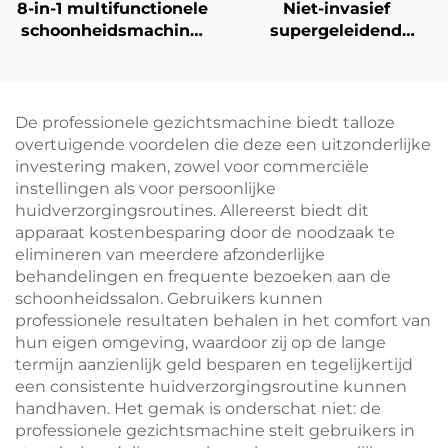
8-in-1 multifunctionele
Niet-invasief
schoonheidsmachine,
supergeleidend
schoonheidsmachine
gezichtsapparaat voor
voor
zachte
microdermabrasie,
keratinevernieuwing
gezichtsmachine,
en huidverjonging
De professionele gezichtsmachine biedt talloze
professioneel
overtuigende voordelen die deze een uitzonderlijke
investering maken, zowel voor commerciële
instellingen als voor persoonlijke
huidverzorgingsroutines. Allereerst biedt dit
apparaat kostenbesparing door de noodzaak te
elimineren van meerdere afzonderlijke
behandelingen en frequente bezoeken aan de
schoonheidssalon. Gebruikers kunnen
professionele resultaten behalen in het comfort van
hun eigen omgeving, waardoor zij op de lange
termijn aanzienlijk geld besparen en tegelijkertijd
een consistente huidverzorgingsroutine kunnen
handhaven. Het gemak is onderschat niet: de
professionele gezichtsmachine stelt gebruikers in