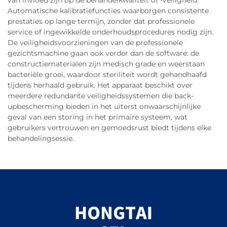
van invloed zijn op de behandelkwaliteit of -veiligheid.
Automatische kalibratiefuncties waarborgen consistente
prestaties op lange termijn, zonder dat professionele
service of ingewikkelde onderhoudsprocedures nodig zijn.
De veiligheidsvoorzieningen van de professionele
gezichtsmachine gaan ook verder dan de software: de
constructiematerialen zijn medisch grade en weerstaan
bacteriële groei, waardoor steriliteit wordt gehandhaafd
tijdens herhaald gebruik. Het apparaat beschikt over
meerdere redundante veiligheidssystemen die back-
upbescherming bieden in het uiterst onwaarschijnlijke
geval van een storing in het primaire systeem, wat
gebruikers vertrouwen en gemoedsrust biedt tijdens elke
behandelingsessie.