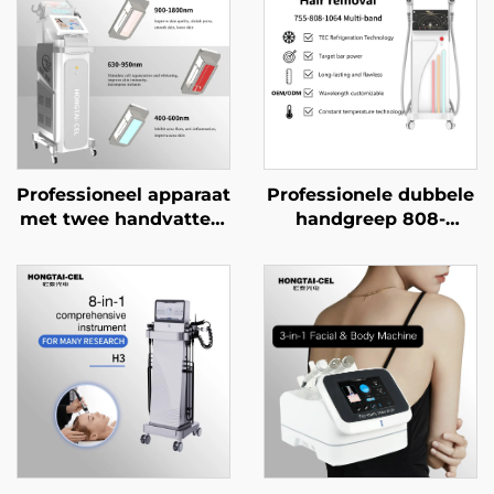
Professioneel apparaat
Professionele dubbele
met twee handvatten,
handgreep 808-
2-in-1 NIR- en
diodelaser voor
roodlichttherapie, voor
haarverwijdering,
gezichts- en
12×12/12×18 mm vlek
lichaamsverheldering,
voor gezicht, lichaam
verjonging en
en
schoonheidssalonapparatuur
schoonheidssalonappara