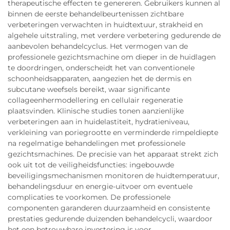
therapeutische effecten te genereren. Gebruikers kunnen al
binnen de eerste behandelbeurtenissen zichtbare
verbeteringen verwachten in huidtextuur, strakheid en
algehele uitstraling, met verdere verbetering gedurende de
aanbevolen behandelcyclus. Het vermogen van de
professionele gezichtsmachine om dieper in de huidlagen
te doordringen, onderscheidt het van conventionele
schoonheidsapparaten, aangezien het de dermis en
subcutane weefsels bereikt, waar significante
collageenhermodellering en cellulair regeneratie
plaatsvinden. Klinische studies tonen aanzienlijke
verbeteringen aan in huidelastiteit, hydratieniveau,
verkleining van poriegrootte en verminderde rimpeldiepte
na regelmatige behandelingen met professionele
gezichtsmachines. De precisie van het apparaat strekt zich
ook uit tot de veiligheidsfuncties: ingebouwde
beveiligingsmechanismen monitoren de huidtemperatuur,
behandelingsduur en energie-uitvoer om eventuele
complicaties te voorkomen. De professionele
componenten garanderen duurzaamheid en consistente
prestaties gedurende duizenden behandelcycli, waardoor
het een betrouwbare investering is voor