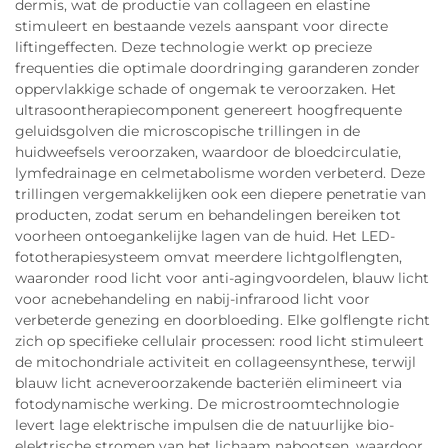
dermis, wat de productie van collageen en elastine
stimuleert en bestaande vezels aanspant voor directe
liftingeffecten. Deze technologie werkt op precieze
frequenties die optimale doordringing garanderen zonder
oppervlakkige schade of ongemak te veroorzaken. Het
ultrasoontherapiecomponent genereert hoogfrequente
geluidsgolven die microscopische trillingen in de
huidweefsels veroorzaken, waardoor de bloedcirculatie,
lymfedrainage en celmetabolisme worden verbeterd. Deze
trillingen vergemakkelijken ook een diepere penetratie van
producten, zodat serum en behandelingen bereiken tot
voorheen ontoegankelijke lagen van de huid. Het LED-
fototherapiesysteem omvat meerdere lichtgolflengten,
waaronder rood licht voor anti-agingvoordelen, blauw licht
voor acnebehandeling en nabij-infrarood licht voor
verbeterde genezing en doorbloeding. Elke golflengte richt
zich op specifieke cellulair processen: rood licht stimuleert
de mitochondriale activiteit en collageensynthese, terwijl
blauw licht acneveroorzakende bacteriën elimineert via
fotodynamische werking. De microstroomtechnologie
levert lage elektrische impulsen die de natuurlijke bio-
elektrische stromen van het lichaam nabootsen, waardoor