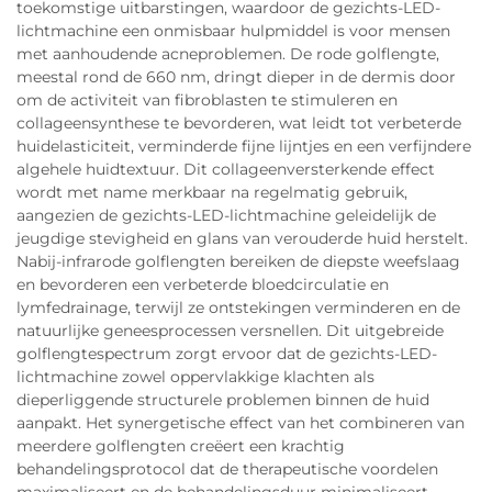
toekomstige uitbarstingen, waardoor de gezichts-LED-
lichtmachine een onmisbaar hulpmiddel is voor mensen
met aanhoudende acneproblemen. De rode golflengte,
meestal rond de 660 nm, dringt dieper in de dermis door
om de activiteit van fibroblasten te stimuleren en
collageensynthese te bevorderen, wat leidt tot verbeterde
huidelasticiteit, verminderde fijne lijntjes en een verfijndere
algehele huidtextuur. Dit collageenversterkende effect
wordt met name merkbaar na regelmatig gebruik,
aangezien de gezichts-LED-lichtmachine geleidelijk de
jeugdige stevigheid en glans van verouderde huid herstelt.
Nabij-infrarode golflengten bereiken de diepste weefslaag
en bevorderen een verbeterde bloedcirculatie en
lymfedrainage, terwijl ze ontstekingen verminderen en de
natuurlijke geneesprocessen versnellen. Dit uitgebreide
golflengtespectrum zorgt ervoor dat de gezichts-LED-
lichtmachine zowel oppervlakkige klachten als
dieperliggende structurele problemen binnen de huid
aanpakt. Het synergetische effect van het combineren van
meerdere golflengten creëert een krachtig
behandelingsprotocol dat de therapeutische voordelen