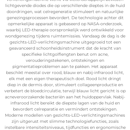
lichtgevende diodes die op verschillende dieptes in de huid
doordringen, wat celregeneratie stimuleert en natuurlijke
genezingsprocessen bevordert. De technologie achter dit
opmerkelijke apparaat is gebaseerd op NASA-onderzoek,
waarbij LED-therapie oorspronkelijk werd ontwikkeld voor
wondgenezing tijdens ruimtemissies. Vandaag de dag is de
gezichts-LED-verlichtingsmachine uitgegroeid tot een
geavanceerd schoonheidsinstrument dat de kracht van
specifieke lichtgolflengten benut om acne,
verouderingstekenen, ontstekingen en
pigmentatieproblemen aan te pakken. Het apparaat
beschikt meestal over rood, blauw en nabij-infrarood licht,
elk met een eigen therapeutisch doel. Rood licht dringt
diep in de dermis door, stimuleert collageenproductie en
verbetert de bloedcirculatie, terwijl blauw licht gericht is op
acneveroorzakende bacteriën aan het huidoppervlak. Nabij-
infrarood licht bereikt de diepste lagen van de huid en
bevordert celreparatie en vermindert ontstekingen.
Moderne modellen van gezichts-LED-verlichtingsmachines
zijn uitgerust met slimme technologiefuncties, zoals
instelbare intensiteitsniveaus, tijdfuncties en ergonomische