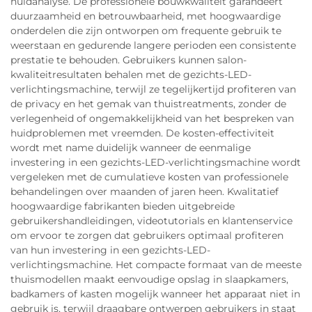
huidanalyse. De professionele bouwkwaliteit garandeert
duurzaamheid en betrouwbaarheid, met hoogwaardige
onderdelen die zijn ontworpen om frequente gebruik te
weerstaan en gedurende langere perioden een consistente
prestatie te behouden. Gebruikers kunnen salon-
kwaliteitresultaten behalen met de gezichts-LED-
verlichtingsmachine, terwijl ze tegelijkertijd profiteren van
de privacy en het gemak van thuistreatments, zonder de
verlegenheid of ongemakkelijkheid van het bespreken van
huidproblemen met vreemden. De kosten-effectiviteit
wordt met name duidelijk wanneer de eenmalige
investering in een gezichts-LED-verlichtingsmachine wordt
vergeleken met de cumulatieve kosten van professionele
behandelingen over maanden of jaren heen. Kwalitatief
hoogwaardige fabrikanten bieden uitgebreide
gebruikershandleidingen, videotutorials en klantenservice
om ervoor te zorgen dat gebruikers optimaal profiteren
van hun investering in een gezichts-LED-
verlichtingsmachine. Het compacte formaat van de meeste
thuismodellen maakt eenvoudige opslag in slaapkamers,
badkamers of kasten mogelijk wanneer het apparaat niet in
gebruik is, terwijl draagbare ontwerpen gebruikers in staat