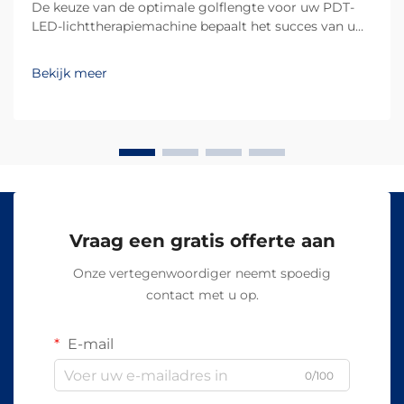
De keuze van de optimale golflengte voor uw PDT-
LED-lichttherapiemachine bepaalt het succes van uw
behandelingsresultaten en de tevredenheid van uw
klanten. Verschillende golflengten dringen op
Bekijk meer
verschillende dieptes in de huid door en activeren
specifieke biologische reacties, waardoor...
Vraag een gratis offerte aan
Onze vertegenwoordiger neemt spoedig
contact met u op.
E-mail
0/100