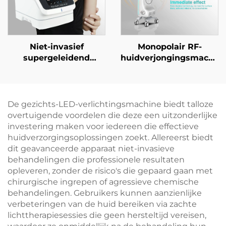
Niet-invasief
Monopolair RF-
supergeleidend
huidverjongingsmachin
gezichtsapparaat voor
voor diepe
zachte
verwarming,
keratinevernieuwing
versteviging en
en huidverjonging
rimpelverwijdering
De gezichts-LED-verlichtingsmachine biedt talloze
overtuigende voordelen die deze een uitzonderlijke
investering maken voor iedereen die effectieve
huidverzorgingsoplossingen zoekt. Allereerst biedt
dit geavanceerde apparaat niet-invasieve
behandelingen die professionele resultaten
opleveren, zonder de risico's die gepaard gaan met
chirurgische ingrepen of agressieve chemische
behandelingen. Gebruikers kunnen aanzienlijke
verbeteringen van de huid bereiken via zachte
lichttherapiesessies die geen hersteltijd vereisen,