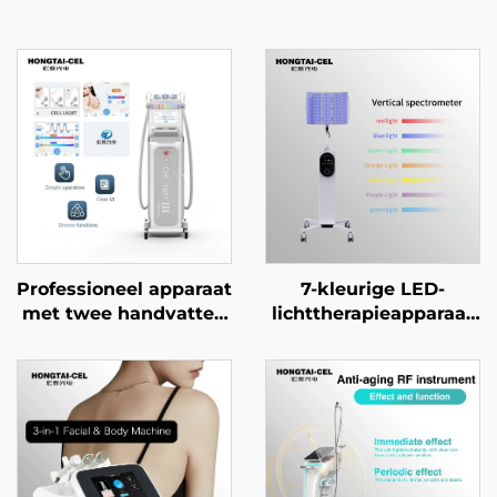
Professioneel apparaat
7-kleurige LED-
met twee handvatten
lichttherapieapparaat
voor IPL- en NIR-
gericht op
lichttherapie, voor
acnebehandeling,
professionele
verjonging van het
huidverheldering,
gezichtsgezicht en
verjonging en anti-
witter maken van de
aging in
huid voor
schoonheidssalons
professioneel gebruik