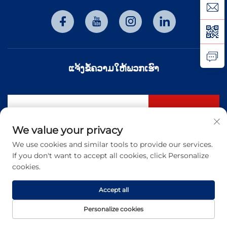
ແຈ້ງຂໍ້ຄວາມໃຫ້ພວກເຮົາ
ສະໝັກ
We value your privacy
We use cookies and similar tools to provide our services.
ລິຂະສິດ © 2026 ບໍລິສັດ ໂທງຈິນ ໂຮງໄຕ ອອບໂທເອເລັກໂທຣນິກ ເທັກໂນໂລຊີ
If you don't want to accept all cookies, click Personalize
ຈຳກັດ. ສິດທິທັງໝົດຖືກຮັກສາໄວ້. -
ນະໂຍບາຍຄວາມເປັນສ່ວນຕົວ
cookies.
Accept all
Personalize cookies