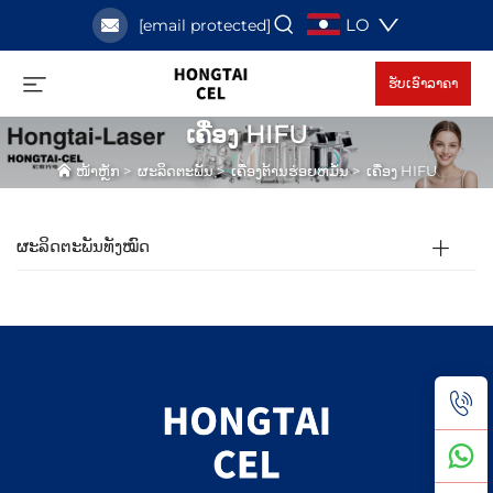
LO
[email protected]
ຮັບເອົາລາຄາ
ເຄື່ອງ HIFU
ໜ້າຫຼັກ
>
ຜະລິດຕະພັນ
>
ເຄື່ອງຕ້ານຮ່ອຍຫມໍ້ນ
>
ເຄື່ອງ HIFU
ຜະລິດຕະພັນທັງໝົດ