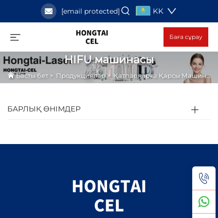
KK
[email protected]
Баға сұрау
HIFU машинасы
Басты бет
>
Продукциялар
>
Қатпарларға Қарсы Машина
>
БАРЛЫҚ ӨНІМДЕР