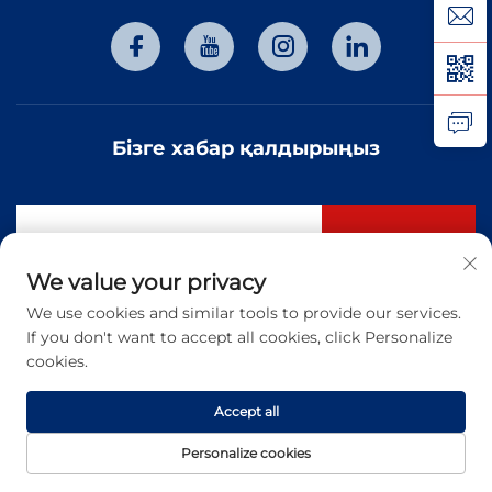
Бізге хабар қалдырыңыз
Жазылу
We value your privacy
We use cookies and similar tools to provide our services.
Copyright © 2026 Тяньцзинь Хунтай оптоэлектрондық
If you don't want to accept all cookies, click Personalize
технологиялар компаниясы, шектеусіз жауапкершіліктік
қоғамы. Барлық құқықтар қорғалған. -
Жекелік саясаты
cookies.
Accept all
Personalize cookies