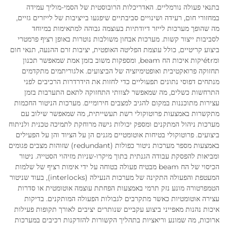
בתנאי פעולה נורמליים. האדריכלות הרובוסטית של הסמי-מוליך עמידה
במחזורי חום, רעידה ושינויים סביבתיים שיפגעו בייציבות של לייזרים גזיים,
מה שהופך מערכות לייזר דיודתיות בעוצמה גבוהה למתאימות במיוחד
לסביבות ייצור קשות. מערכות אבחון משולבות נוטרות באופן רציף פרמטרי
ביצוע קריטיים, כולל עוצמת הפליטה האופטית, יציבות זרם ההנעה, תנאי חום
ומétrיקות איכות הח beam, ומספקות משוב בזמן אמת שמאפשר תכנון
תחזוקה פרואקטיבית ואופטימיזציה של הביצועים. אלגוריתמים מתקדמים
מנתחים דפוסי נתונים תפעוליים כדי לחזות את הידרדרות הרכיבים לפני
התרחשות כשלים, מה שמאפשר לצוותי התחזוקה לתאם התערבות בזמן
עצירות מתוכננות במקום להגיב למצבים חירומיים. מערכות הניטור החכמות
מתקשרות באמצעות פרוטוקולי רשת תעשייתית, מה שמאפשר שילוב עם
מערכות ניהול המתקנים ומספק יכולות גישה מרוחקת לתמיכה טכנית ולניתוח
ביצועים. פרוטוקולי בטיחות אוטומטיים מגנים הן על הציוד והן על הפעילים
באמצעות מספר מערכות ניטור כפולות (redundant) שזוהות מצבים פגומים
ומביאות להפסקת עבודה הגנתית בתוך מיקרו-שניות מזיהוי הסטייה. ניטור
הכיסוי של הח beam מבטיח פעולה בטוחה על ידי אימות רציף של שלמות
המעטפת והפעולה התקינה של מערכות הנעילה (interlocks), בעוד שניטור
הטמפרטורה מונע נזק תרמי באמצעות הפחתת עוצמה אוטומטית או סדרות
עצירה אוטומטיות כאשר מתקרבים לגבולות הפעולה המותקנים. בדיקות
איכות נהנות מאפייני ביצוע עקביים שנותרים יציבים לאורך תקופות פעילות
ארוכות, מה שמונע וריאציות בתהליך הקשורות להזדקנות רכיבים במערכות