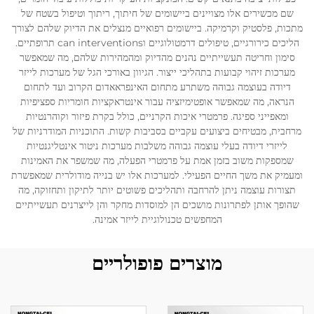
שם מכשירים אלו מצויינים ביישומים של חיתוך, ריתוך וטיפול בשטח של
מתכות, פלסטיק וקרמיקה. ביישומים רפואיים מנצלים את הדיוק שלהם לצורך
הליכים כירורגיים, טיפולים דרמטולוגיים וcan interventions תרופתיים.
סימון וחריטה תעשייתיים נהנים מהדיוק ומהמהירות שלהם, מה שמאפשר
מערכות זיהוי קבועות בתהליכי ייצור. הגיוון באורכי הגל של מערכות לייזר
דיודה בעוצמה גבוהה משתרע מתחום האינפראאדום הקרוב ועד לתחום
הנראה, מה שמאפשר אופטימיזציה עבור אינטראקציות חומריות ספציפיות
ומאפייני ספיגה. פרמטרי איכות הקרניים, כולל בקרת פיזור וקוהרנטיות
מרחבית, מבטיחים ביצועים עקביים בסביבות קשות. התוכניות המודרניות של
לייזרי דיודה בעלי עוצמה גבוהה משלבות מערכות ניטור אינטליגנטיות
שמספקות משוב בזמן אמת על פרמטרי הפעלה, מה שמשפר את האמינות
ומעמיק את משך החיים הפעילי. למערכות אלו יש בנייה מודולרית שמאפשרת
תצורות עוצמה ניתן להרחבה ותהליכים פשוטים יותר לתיקון ותחזוקה, מה
שהופך אותן לפתרונות מושכים הן למוסדות מחקר והן לייצרנים תעשייתיים
המחפשים טכנולוגיית לייזר אמינה.
מוצרים פופולריים