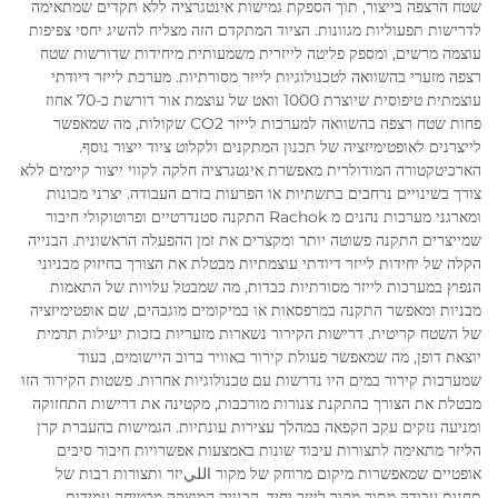
שטח הרצפה בייצור, תוך הספקת גמישות אינטגרציה ללא תקדים שמתאימה
לדרישות תפעוליות מגוונות. הציוד המתקדם הזה מצליח להשיג יחסי צפיפות
עוצמה מרשים, ומספק פליטה לייזרית משמעותית מיחידות שדורשות שטח
רצפה מזערי בהשוואה לטכנולוגיות לייזר מסורתיות. מערכת לייזר דיודתי
עוצמתית טיפוסית שיוצרת 1000 וואט של עוצמת אור דורשת כ-70 אחוז
פחות שטח רצפה בהשוואה למערכות לייזר CO2 שקולות, מה שמאפשר
לייצרנים לאופטימיזציה של תכנון המתקנים ולקלוט ציוד ייצור נוסף.
הארכיטקטורה המודולרית מאפשרת אינטגרציה חלקה לקווי ייצור קיימים ללא
צורך בשינויים נרחבים בתשתיות או הפרעות בזרם העבודה. יצרני מכונות
ומארגני מערכות נהנים מ Rachok התקנה סטנדרטיים ופרוטוקולי חיבור
שמייצרים התקנה פשוטה יותר ומקצרים את זמן ההפעלה הראשונית. הבנייה
הקלה של יחידות לייזר דיודתי עוצמתיות מבטלת את הצורך בחיזוק מבניוני
הנפוץ במערכות לייזר מסורתיות כבדות, מה שמבטל עלויות של התאמות
מבניות ומאפשר התקנה במרפסאות או במיקומים מוגבהים, שם אופטימיזציה
של השטח קריטית. דרישות הקירור נשארות מזעריות בזכות יעילות תרמית
יוצאת דופן, מה שמאפשר פעולת קירור באוויר ברוב היישומים, בעוד
שמערכות קירור במים היו נדרשות עם טכנולוגיות אחרות. פשטות הקירור הזו
מבטלת את הצורך בהתקנת צנורות מורכבות, מקטינה את דרישות התחזוקה
ומניעה נזקים עקב הקפאה במהלך עצירות עונתיות. הגמישות בהעברת קרן
הליזר מתאימה לתצורות עיבוד שונות באמצעות אפשרויות חיבור סיבים
אופטיים שמאפשרות מיקום מרוחק של מקור الليיזר ותצורות רבות של
תחנות עבודה מתוך מקור לייזר יחיד. הבנייה המוצקה מבטיחה עמידות