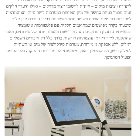
לרעידה ויציבות מיקום – חיונית ליישומי ייצור מדויקים – ואילו היעדר חלקים
נעים מבטל בעיות סחיפה של מיון הנפוצות במערכות לייזר גזיות. האינטגרציה
למערכות רובוטיות הופכת פשוטה יותר באמצעות רכיבי העברת קרן קלים
ומשטחי בקרה מפושטים שמתואמים חלקית עם פלטפורמות אוטומציה
תעשייתיות. תכנון המתקנים נהנה מדרישות מועטות יותר של שירותים, מאחר
שהתקנות לייזר דיודתי עוצמתיות דורשות בדרך כלל רק חיבורים חשמליים
רגילים, ללא אספקת גז מיוחדת, מערכות סירקולציה של מים או תשתיות
לסילוק עישן, מה שמקטין באופן משמעותי את מורכבות ההתקנה ואת העומס
הפעיל המתמשך.