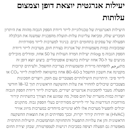
יעילות אנרגטית יוצאת דופן וצמצום
עלותות
היעילות האנרגטית של טכנולוגיית לייזר דיודת הספק הגבוה מהווה את היתרון
המכריע שלה, ומביאה עליונות עלות-תועלת מהפכנית שמשנה את הכלכלה
הפעולה של עסקים בתחומים רבים. בניגוד למערכות לייזר מסורתיות
שמבזבזות כמות משמעותית של אנרגיה בצורת חום, מערכות לייזר דיודת
הספק הגבוה מ logות יעילות המרה העולות על 50 אחוז, ומודלים מובילים
מגיעים עד ל-70 אחוז יעילות בתנאים אופטימליים. ביצוע יוצא דופן זה
מתترجم להפחתה מיידית ומשמעותית בצריכת החשמל, ולעיתים קרובות
מקטינה את חשבון החשמל ב-60–80 אחוז בהשוואה לחלופות לייזר CO₂ או
לייזר סיבי. היתרונות היעילותיים מצטברים עם הזמן, ויוצרים חסכונות
מצטברים שיכולים להחזיר את עלות ההשקעה הראשונית תוך 12–18 חודשי
הפעלה. מעבר לחסכונות אנרגטיים ישירים, מערכות לייזר דיודת הספק הגבוה
יוצרות כמות מזערית של חום פסול, מה שמונע את הצורך בתשתיות קירור
מורחבות הנדרשות על ידי לייזרים מסורתיים בעלי הספק גבוה. מתקנים
יכולים להפעיל מערכות אלו ללא שינויים מיוחדים במערכות מיזוג אוויר
(HVAC) או יחידות קירור יקרות, ובכך מפחיתים הן את הוצאות ההשקעה
הראשונית והן את עלויות התפעול והתחזוקה המתמשכות. היעילות התרמית
מאפשרת גם הפעלה רציפה בסביבות רגישות לטמפרטורה, שבהן יצירת החום