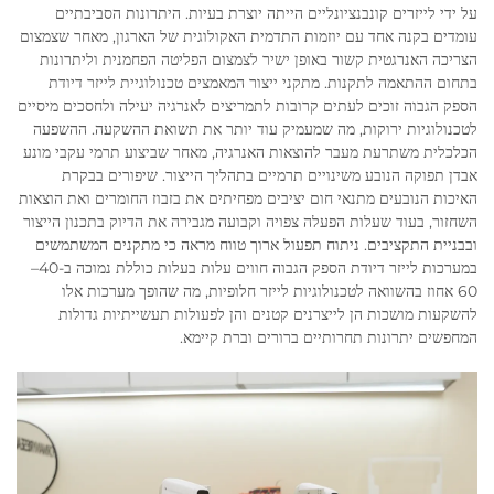
על ידי לייזרים קונבנציונליים הייתה יוצרת בעיות. היתרונות הסביבתיים
עומדים בקנה אחד עם יוזמות התדמית האקולוגית של הארגון, מאחר שצמצום
הצריכה האנרגטית קשור באופן ישיר לצמצום הפליטה הפחמנית וליתרונות
בתחום ההתאמה לתקנות. מתקני ייצור המאמצים טכנולוגיית לייזר דיודת
הספק הגבוה זוכים לעתים קרובות לתמריצים לאנרגיה יעילה ולחסכים מיסיים
לטכנולוגיות ירוקות, מה שמעמיק עוד יותר את תשואת ההשקעה. ההשפעה
הכלכלית משתרעת מעבר להוצאות האנרגיה, מאחר שביצוע תרמי עקבי מונע
אבדן תפוקה הנובע משינויים תרמיים בתהליך הייצור. שיפורים בבקרת
האיכות הנובעים מתנאי חום יציבים מפחיתים את בזבוז החומרים ואת הוצאות
השחזור, בעוד שעלות הפעלה צפויה וקבועה מגבירה את הדיוק בתכנון הייצור
ובבניית התקציבים. ניתוח תפעול ארוך טווח מראה כי מתקנים המשתמשים
במערכות לייזר דיודת הספק הגבוה חווים עלות בעלות כוללת נמוכה ב-40–
60 אחוז בהשוואה לטכנולוגיות לייזר חלופיות, מה שהופך מערכות אלו
להשקעות מושכות הן לייצרנים קטנים והן לפעולות תעשייתיות גדולות
המחפשים יתרונות תחרותיים ברורים וברת קיימא.