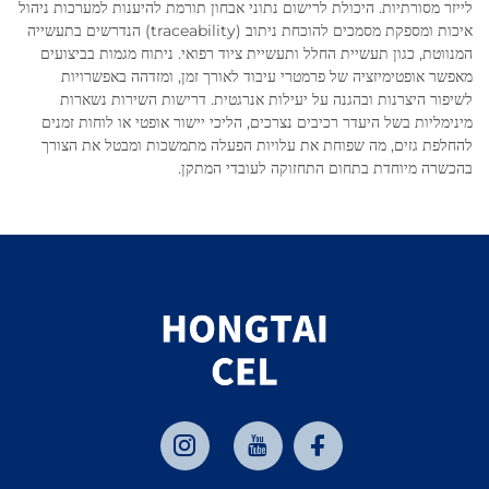
לייזר מסורתיות. היכולת לרישום נתוני אבחון תורמת להיענות למערכות ניהול
איכות ומספקת מסמכים להוכחת ניתוב (traceability) הנדרשים בתעשייה
המנווטת, כגון תעשיית החלל ותעשיית ציוד רפואי. ניתוח מגמות בביצועים
מאפשר אופטימיזציה של פרמטרי עיבוד לאורך זמן, ומזדהה באפשרויות
לשיפור היצרנות ובהגנה על יעילות אנרגטית. דרישות השירות נשארות
מינימליות בשל היעדר רכיבים נצרכים, הליכי יישור אופטי או לוחות זמנים
להחלפת גזים, מה שפוחת את עלויות הפעלה מתמשכות ומבטל את הצורך
בהכשרה מיוחדת בתחום התחזוקה לעובדי המתקן.