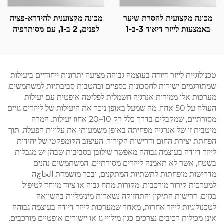
מכונה מקצועית להסרת שיער
מכונה מקצוענית להידרא-פציה
באמצעות לייזר דיאוד 3-ב-1
לפנים, 2 ב-1, עם מסותרפיה
T08 באורך גל 810 ננומטר,
ללא מחטים וזרימה בעלת לחץ
עם שתי ידיות, גודל נקודה:
גבוה – ציוד לסלון יופי
6/12×12/12×24 מ"מ,
לקליניקות וסאלונים לטיפוח
טכנולוגיית לייזר דיודה בעוצמה גבוהה מציעה יתרונות ייחודיים ביעילות
הפנים והגוף; ניתן להתאים לפי
שמתורגמים ישירות לחסכונות כספיים ובהטבות סביבתיות למשתמשים.
הדרישה – אורכי גל 755,
מערכות אלו ממירות אנרגיה חשמלית לפליטה אופטית עם יעילות
808 ו-1064 ננומטר
העולה על 50 אחוז, מה שמעל באופן ניכר את היעילות של לייזרים גזיים
מסורתיים, שמקבלים בדרך כלל רק 10–20 אחוז יעילות. המרה
מיטבית זו של אנרגיה מפחיתה באופן משמעותי את עלויות הפעלה, תוך
הפחתת יצירת החום ודרישות הקירור. העיצוב הקומפקטי של יחידות
לייזר דיודה בעוצמה גבוהה מאפשר שילובן בסביבות שבהן יש מגבלות
בשטח, אשר לא תאמנה לייזרים מסורתיים. המשתמשים נהנים
מדרישות מופחתות לתשתיות המתקנים, ובכך מושמדת الحاجה
למערכות קירור מורכבות, מקורות מתח גבוה או ציוד מיוחד לטיפול
בגזים. דרישות התיקון והתחזוקה נשארות מינימליות בהשוואה
לטכנולוגיות לייזר אחרות, מאחר שמערכות לייזר דיודה בעוצמה גבוהה
אינן מכילות רכיבים נצרכים כגון מילויי גז או יישורים אופטיים מורכבים.