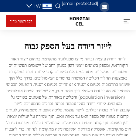
[email protected]
IW
קבל הצעת מחיר
לייזר דיודה בעל הספק גבוה
לייזר דיודת עוצמה גבוהה מייצג טכנולוגיה מתקדמת בתחום ייצור האור
הקוהרנטי, ומספק ביצועים יוצאי דופן במגוון רחב של יישומים תעשייתיים
ומסחריים. מכשירים מתוחכמים אלו מייצרים קרני לייזר חזקות וממוקדות
באמצעות תהליך הפליטה המושרה בחומרים חצי-מוליכים, בדרך כלל תוך
שימוש בתרכובות גלניום ארסניד או אינדיום גלניום ארסניד. התפעול הבסיסי
מסתמך על מעבר זרם חשמלי דרך צומת p-n, מה שמייצר הפיכת אוכלוסייה
(population inversion) והפליטה מאוחרת של פוטונים באורכי גל
מסוימים. לייזרי דיודה בעלי עוצמה גבוהה נבדלים מהמערכת לייזר
קונבנציונלית בזכות יכולתם לייצר עוצמת פליטה אופטית משמעותית, לעתים
קרובות בטווח של מספר וואט עד מאות וואט, תוך שמירה על יעילות יוצאת
דופן ועוצמת גוף קטנה יחסית. האדריכלות הטכנולוגית כוללת מערכות ניהול
חום מתקדמות, אופטיקה מדויקת ואלקטרוניקה מתקדמת לנהיגה, כדי להבטיח
פעילות יציבה בתנאים קשים. הפונקציות העיקריות כוללות עיבוד חומרים,