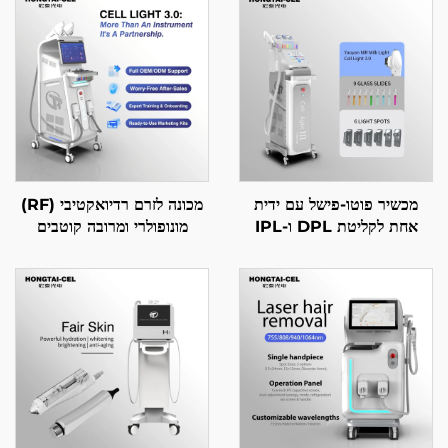
מכשיר פוטו-פישל עם ידית
מכונה לזרם רדיואקטיבי (RF)
אחת לקליטת DPL ו-IPL
מונופולרי ומרובה קוטבים
לבילוי העור, הסרת שיער
לטיפוח הפנים והגוף, למניעת
וטיפוח נגד ההזדקנות – ציוד
זיקנות, הסרת קמטים, צמצום
לסלון יופי
עור, הרמה והצורה של העור –
ציוד לסאלוני יופי