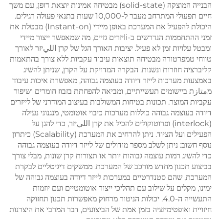
הבנייה המוצקה (solid-state) מבטיחה אמינות יוצאת דופן, עם משך
חיים תפעולי המתרחב מעבר ל-10,000 שעות בתנאי פעולה רגילים.
היכולת להפעיל את המערכת באופן מיידי (Instant-on) מבטלת את
זמני ההתחממות הנדרשים ב-liיזרים גזיים, מה שמאפשר ייצור מיידי
ומבטל עלויות זמן לא פעיל. יציבות האורך הגל של קרן الليיזר לאורך
טווחי טמפרטורה מבטיחה תוצאות עיבוד עקביות ללא צורך בהתאמות
קליברציה חוזרות ונשנות. הבקרה המדויקת על הקרן, שניתן להשיג
באמצעות מערכות לייזר דיודה בעוצמה גבוהה, מאפשרת איכות עיבוד
מمتازת ביישומים תעשייתיים, ומביאה להפחתת בזבוז חומרים ושיפור
עקביות המוצר. תכונות בטיחות המשולבות בעיצוב המודרני של לייזרים
דיודה בעוצמה גבוהה כוללות מערכות כיבוי אוטומטי, מנגנוני נעילה
(interlock) ופרוטוקולים להכיל את קרן الليיזר, כדי להגן על
הפעילים ועל הציוד. ניתן להרחיב את המערכת (Scalability) כיתרון
נוסף חשוב: ניתן לשלב מספר מודולים של לייזר דיודה בעוצמה גבוהה
כדי להשיג רמות עוצמה גבוהות יותר או תצורות קרן שונות, מבלי צורך
בביצוע תכנון מחדש מורכב של המערכת. ממשקים דיגיטליים לבקרת
המערכת, שהם סטנדרטיים במערכות לייזר דיודה בעוצמה גבוהה של
ימינו, מקלים על שילוב עם תהליכי ייצור אוטומטיים ועם יוזמות
התעשייה ה-4.0. יכולות הניטור מרחוק מאפשרות תכנון תחזוקה
חיזויית ואופטימיזציה בזמן אמת של הביצועים, דבר המרבי את היצרנות