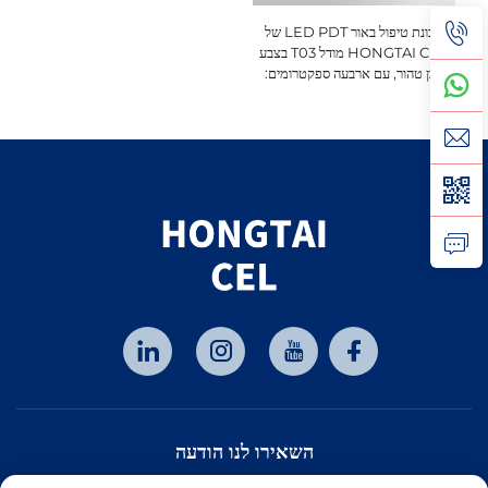
מכונת טיפול באור LED PDT של
HONGTAI CEL מודל T03 בצבע
לבן טהור, עם ארבעה ספקטרומים:
אינפרא אדום, אדום, כחול וצהוב,
לשיקום העור בסאלונים
השאירו לנו הודעה