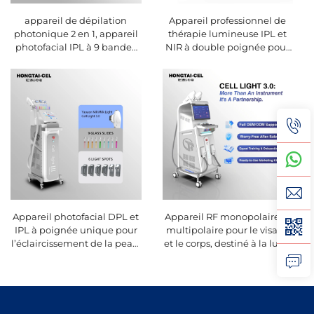
appareil de dépilation
Appareil professionnel de
photonique 2 en 1, appareil
thérapie lumineuse IPL et
photofacial IPL à 9 bandes
NIR à double poignée pour
pour éclaircissement de la
l’éclaircissement et le
peau, usage en salon ou en
rajeunissement cutanés,
clinique
équipement pour salon de
beauté anti-âge
Appareil photofacial DPL et
Appareil RF monopolaire et
IPL à poignée unique pour
multipolaire pour le visage
l’éclaircissement de la peau,
et le corps, destiné à la lutte
l’épilation et la lutte contre
contre le vieillissement, à
le vieillissement,
l’atténuation des rides, au
équipement pour salon de
raffermissement, au lifting
beauté
et à la mise en forme de la
peau, équipement de