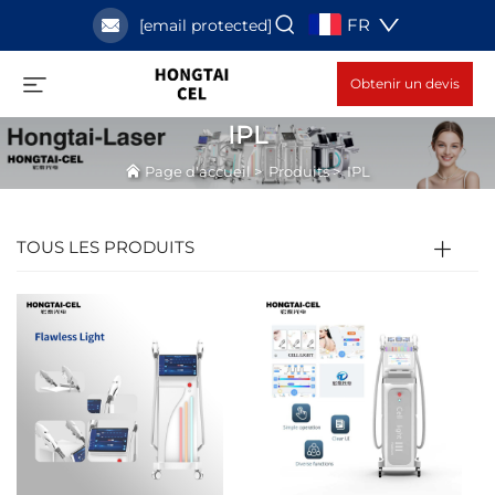
FR
[email protected]
Obtenir un devis
IPL
Page d'accueil
>
Produits
>
IPL
TOUS LES PRODUITS