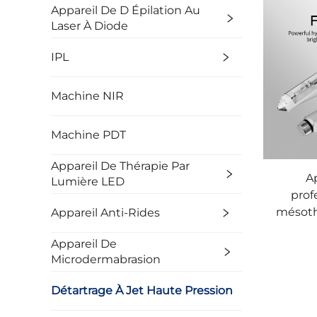
Appareil De D Épilation Au
Laser À Diode
IPL
Machine NIR
Machine PDT
Appareil De Thérapie Par
Ap
Lumière LED
prof
mésothe
Appareil Anti-Rides
jet hau
Appareil De
po
Microdermabrasion
Détartrage À Jet Haute Pression