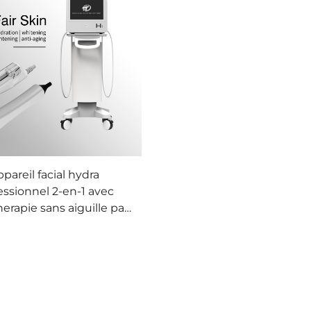
pareil facial hydra
essionnel 2-en-1 avec
rapie sans aiguille par
te pression, équipement
ur salon de beauté