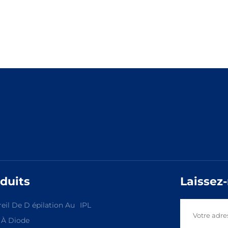
duits
Laissez
eil De D épilation Au
IPL
 À Diode