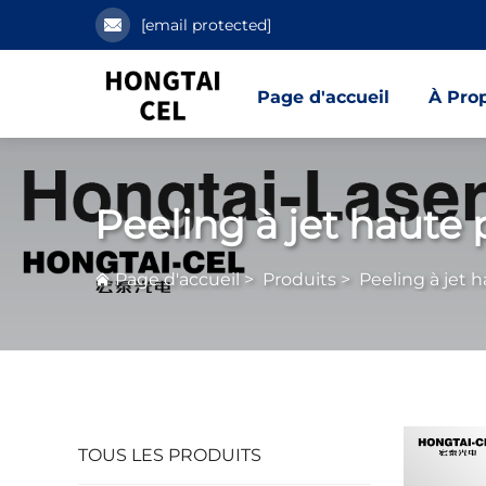
[email protected]
Page d'accueil
À Pro
Peeling à jet haute 
Page d'accueil
>
Produits
>
Peeling à jet 
TOUS LES PRODUITS