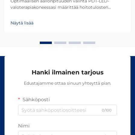
Optimaalisen aallonpituuden valinta PDT-LED-
valoterapiakoneessasi määrittää hoitotulosten
onnistumisen ja asiakastyytyväisyyden. Eri
aallonpituudet tunkeutuvat ihoon eri syvyyksiin ja
Näytä lisää
aiheuttavat erilaisia biologisia reaktioita, mikä tekee...
Hanki ilmainen tarjous
Edustajamme ottaa sinuun yhteyttä pian.
Sähköposti
0/100
Nimi