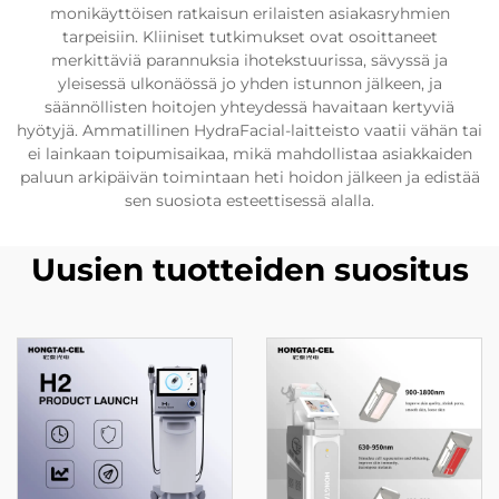
monikäyttöisen ratkaisun erilaisten asiakasryhmien
tarpeisiin. Kliiniset tutkimukset ovat osoittaneet
merkittäviä parannuksia ihotekstuurissa, sävyssä ja
yleisessä ulkonäössä jo yhden istunnon jälkeen, ja
säännöllisten hoitojen yhteydessä havaitaan kertyviä
hyötyjä. Ammatillinen HydraFacial-laitteisto vaatii vähän tai
ei lainkaan toipumisaikaa, mikä mahdollistaa asiakkaiden
paluun arkipäivän toimintaan heti hoidon jälkeen ja edistää
sen suosiota esteettisessä alalla.
Uusien tuotteiden suositus