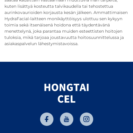
säätää kausittain vastaamaan muuttuvia ihan tarpeita,
kuten lisättyä kosteutta talvikaudella tai tehostettua
aurinkovaurioiden korjausta kesän jälkeen. Ammattimaisen
HydraFacial-laitteen monikäyttöisyys ulottuu sen kykyyn
toimia sekä itsenäisenä hoidona että täydentävänä
menettelynä, joka parantaa muiden esteettisten hoitojen
tuloksia, mikä tarjoaa joustavuutta hoitosuunnittelussa ja
asiakaspalvelun lähestymistavoissa.