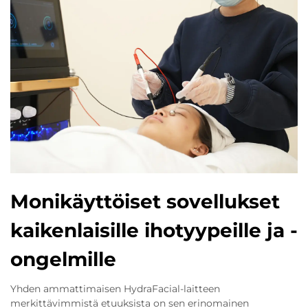
Monikäyttöiset sovellukset
kaikenlaisille ihotyypeille ja -
ongelmille
Yhden ammattimaisen HydraFacial-laitteen
merkittävimmistä etuuksista on sen erinomainen