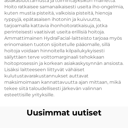
asiakasluottamusta ja toimintayksikön mainetta.
Hoito ratkaisee samanaikaisesti useita iho-ongelmia,
kuten mustia pisteitä, valkoisia pisteitä, hienoja
ryppyjä, epätasaisen ihotonin ja kuivuutta,
tarjoamalla kattavia ihonhoitoratkaisuja, jotka
perinteisesti vaatisivat useita erillisiä hoitoja.
Ammattimainen HydraFacial-laitteisto tarjoaa myös
erinomaisen tuoton sijoitetulle pääomalle, sillä
hoitoja voidaan hinnoitella kilpailukykyisesti
säilyttäen terve voittomarginaali tehokkaan
hoitoprosessin ja korkean asiakaskysynnän ansiosta.
Lisäksi laitteeseen liittyvät vähäiset
kulutustavarakustannukset auttavat
maksimoimaan kannattavuutta ajan mittaan, mikä
tekee siitä taloudellisesti järkevän valinnan
esteettisille yrityksille.
Uusimmat uutiset