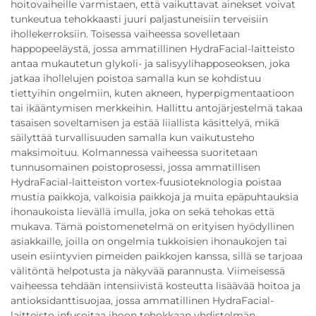
hoitovaiheille varmistaen, että vaikuttavat ainekset voivat
tunkeutua tehokkaasti juuri paljastuneisiin terveisiin
ihollekerroksiin. Toisessa vaiheessa sovelletaan
happopeeläystä, jossa ammatillinen HydraFacial-laitteisto
antaa mukautetun glykoli- ja salisyylihapposeoksen, joka
jatkaa ihollelujen poistoa samalla kun se kohdistuu
tiettyihin ongelmiin, kuten akneen, hyperpigmentaatioon
tai ikääntymisen merkkeihin. Hallittu antojärjestelmä takaa
tasaisen soveltamisen ja estää liiallista käsittelyä, mikä
säilyttää turvallisuuden samalla kun vaikutusteho
maksimoituu. Kolmannessa vaiheessa suoritetaan
tunnusomainen poistoprosessi, jossa ammatillisen
HydraFacial-laitteiston vortex-fuusioteknologia poistaa
mustia paikkoja, valkoisia paikkoja ja muita epäpuhtauksia
ihonaukoista lievällä imulla, joka on sekä tehokas että
mukava. Tämä poistomenetelmä on erityisen hyödyllinen
asiakkaille, joilla on ongelmia tukkoisien ihonaukojen tai
usein esiintyvien pimeiden paikkojen kanssa, sillä se tarjoaa
välitöntä helpotusta ja näkyvää parannusta. Viimeisessä
vaiheessa tehdään intensiivistä kosteutta lisäävää hoitoa ja
antioksidanttisuojaa, jossa ammatillinen HydraFacial-
laitteisto infusoitaa ihoon tehokkaan yhdistelmän