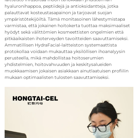
hyaluronihappoa, peptiidejä ja antioksidantteja, jotka
palauttavat kosteustasapainon ja tarjoavat suojan
ympäristötekijöiltä. Tämä monitasoinen lähestymistapa
varmistaa, että jokainen hoitokerta tuottaa maksimaaliset
hyödyt sekä välittömien kosmeettisten ongelmien että
pitkäaikaisten ihoterveyden tavoitteiden saavuttamiseksi.
Ammatillisen HydraFacial-laitteiston systemaattista
protokollaa voidaan mukauttaa yksilöllisen ihoanalyysin
perusteella, mikä mahdollistaa hoitoserumien
yhdistelmien, hoitovahvuuden ja keskitysalueiden
muokkaamisen jokaisen asiakkaan ainutlaatuisen profiilin
mukaan optimaalisten tulosten saavuttamiseksi.