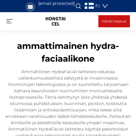
[email protected]
FI
Hanki tarjous
ammattimainen hydra-
faciaalikone
Ammatillinen HydraFacial-laitteisto edustaa
vallankumouksellista edistystä ei-invasiivisessa
ihonhoitojen teknologiassa ja on suunniteltu tarjoamaan
kattava kasvohoidon nuortuminen monivaiheisella
hoitoprosessilla. Tämä kehittynyt laite yhdistää yhdessä
istunnossa puhdistuksen, kuorinnan, poiston, kosteutta
lisäämisen ja antioksidanttisuojan, mikä tekee siitä
arvokkaan varallisuuden lääkäriläihdekeskuksille, ihotautien
klinikoille ja esteettisille keskuksille ympäri maailmaa.
Ammatillinen HydraFacial-laitteisto käyttää patentoidun
vortex-fusion-teknologian avulla tornadomaisesti