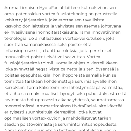
Ammattimaisen HydraFacial-laitteen kulmakivi on sen
oma, patentoidun vortex-fuusioteknologian perusteella
kehitetty järjestelmä, joka erottaa sen tavallisista
kasvohoidon laitteista ja vahvistaa sen asemaa johtavana
ei-invasiivisena ihonhoitaratkaisuna. Tämä innovatiivinen
teknologia luo ainutlaatuisen vortex-vaikutuksen, joka
suorittaa samanaikaisesti sekä poisto- että
infuusioprosessit ja tuottaa tuloksia, joita perinteiset
manuaaliset poistot eivät voi saavuttaa. Vortex-
fuusiojärjestelmä toimii luomalla ohjatun kierreliikkeen,
joka synnyttää negatiivista painetta ja siten löysentää ja
poistaa epäpuhtauksia ihon ihoporeista samalla kun se
toimittaa tarkkaan kohdennettuja serumia syvälle ihon
kerroksiin. Tämä kaksitoiminen lähestymistapa varmistaa,
että iho saa maksimaaliset hyödyt sekä puhdistuksesta että
ravinnosta hoitoprosessin aikana yhdessä, saumattomassa
menetelmässä. Ammattimainen HydraFacial-laite käyttää
erityisesti suunniteltuja kierrepäitä, jotka luovat
optimaalisen vortex-kuvion ja mahdollistavat tarkan
säädön poistovoimasta ja serumintoimitusnopeudesta.
Nämä päät on suunniteltu tiettyjen pintatekstuurien ja