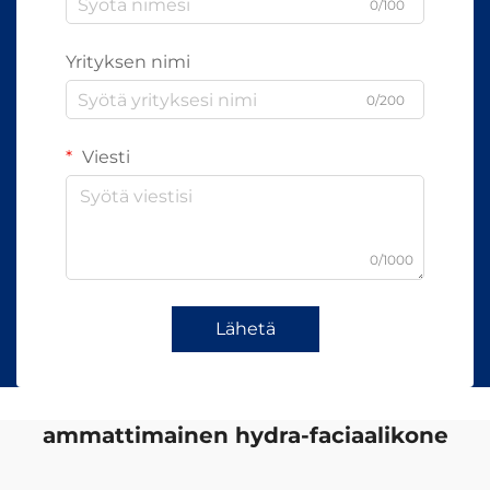
0/100
Yrityksen nimi
0/200
Viesti
0/1000
Lähetä
ammattimainen hydra-faciaalikone