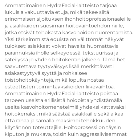
kohdealue kasvoille ja
Ammattimainen HydraFacial-laitteisto tarjoaa
keholle, hieronta- ja
lukuisia vakuuttavia etuja, mikä tekee siitä
kauneuslaitteisto
erinomaisen sijoituksen ihonhoitoprofessionaaleille
ja asiakkaiden suosiman hoitovaihtoehdon niille,
jotka etsivät tehokasta kasvohoidon nuorentamista.
Yksi tärkeimmistä eduista on välittömät näkyvät
tulokset: asiakkaat voivat havaita huomattavia
parannuksia iholle selkeydessä, tekstuurissa ja
säteilyssä jo yhden hoitokerran jälkeen. Tämä heti
saavutettava tyytyväisyys lisää merkittävästi
asiakastyytyväisyyttä ja rohkaisee
toistohoitokäyntejä, mikä lopulta nostaa
esteettisten toimintayksiköiden liikevaihtoa.
Ammattimainen HydraFacial-laitteisto poistaa
tarpeen useista erillisistä hoidoista yhdistämällä
useita kasvohoitomenetelmiä yhdeksi kattavaksi
hoitokerraksi, mikä säästää asiakkaille sekä aikaa
että rahaa ja samalla maksimoi tehokkuuden
käytännön toteuttajille. Hoitoprosessi on täysin
kiputon ja mukava, toisin kuin aggressiivisemmat