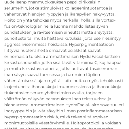
uudelleenpinnanmuokkauksen peptiidirikkaisiin
serumeihin, jotka stimuloivat kollageenintuotantoa ja
vähentävät hienojen ryppyjen ja ikäräpylien näkyvyyttä.
Hoito on yhtä tehokas myös herkällä iholla, sillä vortex-
fusion-teknologian hellä luonne mahdollistaa syvän
puhdistuksen ja ravitsemisen aiheuttamatta ärsytystä,
punoitusta tai muita haittavaikutuksia, joita usein esiintyy
aggressiivisemmissä hoidoissa. Hyperpigmentaatioon
liittyviä huolenaiheita omaavat asiakkaat saavat
erinomaisia tuloksia ammattimaisen HydraFacial-laitteen
kirkastushoidoilla, jotka sisältävät vitamiinia C, kojihappoa
ja muita kirkastavia aineita, jotka auttavat tasaisemman
ihan sävyn saavuttamisessa ja tummien täplien
vähentämisessä ajan myötä. Laite hoitaa myös tehokkaasti
laajentuneita ihonaukkoja imuprosessiensa ja ihonaukkoja
tiukentavien serumiyhdistelmien avulla, tarjoaen
välittömän näkyvän parannuksen ihan tekstuurissa ja
hienoutessa. Ammattimainen HydraFacial-laite soveltuu eri
ihotyyppeihin ja -värisävyihin ilman postinflammaatorisen
hyperpigmentaation riskiä, mikä tekee siitä sopivan
monimuotoisille väestöryhmille. Hoitoprotokollia voidaan