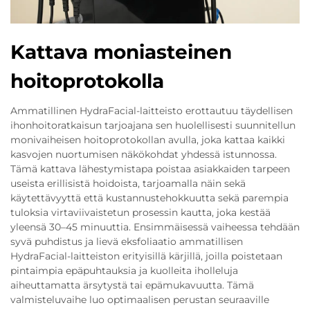
Kattava moniasteinen
hoitoprotokolla
Ammatillinen HydraFacial-laitteisto erottautuu täydellisen
ihonhoitoratkaisun tarjoajana sen huolellisesti suunnitellun
monivaiheisen hoitoprotokollan avulla, joka kattaa kaikki
kasvojen nuortumisen näkökohdat yhdessä istunnossa.
Tämä kattava lähestymistapa poistaa asiakkaiden tarpeen
useista erillisistä hoidoista, tarjoamalla näin sekä
käytettävyyttä että kustannustehokkuutta sekä parempia
tuloksia virtaviivaistetun prosessin kautta, joka kestää
yleensä 30–45 minuuttia. Ensimmäisessä vaiheessa tehdään
syvä puhdistus ja lievä eksfoliaatio ammatillisen
HydraFacial-laitteiston erityisillä kärjillä, joilla poistetaan
pintaimpia epäpuhtauksia ja kuolleita iholleluja
aiheuttamatta ärsytystä tai epämukavuutta. Tämä
valmisteluvaihe luo optimaalisen perustan seuraaville