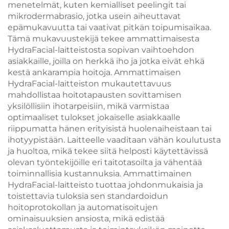
menetelmät, kuten kemialliset peelingit tai
mikrodermabrasio, jotka usein aiheuttavat
epämukavuutta tai vaativat pitkän toipumisaikaa.
Tämä mukavuustekijä tekee ammattimaisesta
HydraFacial-laitteistosta sopivan vaihtoehdon
asiakkaille, joilla on herkkä iho ja jotka eivät ehkä
kestä ankarampia hoitoja. Ammattimaisen
HydraFacial-laitteiston mukautettavuus
mahdollistaa hoitotapausten sovittamisen
yksilöllisiin ihotarpeisiin, mikä varmistaa
optimaaliset tulokset jokaiselle asiakkaalle
riippumatta hänen erityisistä huolenaiheistaan tai
ihotyypistään. Laitteelle vaaditaan vähän koulutusta
ja huoltoa, mikä tekee siitä helposti käytettävissä
olevan työntekijöille eri taitotasoilta ja vähentää
toiminnallisia kustannuksia. Ammattimainen
HydraFacial-laitteisto tuottaa johdonmukaisia ja
toistettavia tuloksia sen standardoidun
hoitoprotokollan ja automatisoitujen
ominaisuuksien ansiosta, mikä edistää