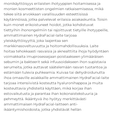
monikäyttöisyys erilaisten ihotyyppien hoitamisessa ja
monien kosmeettisten ongelmien ratkaisemisessa, mikä
tekee siitä arvokkaan varallisuuden esteettisissä
käytännöissä, jotka palvelevat erilaisia asiakaskuntia. Toisin
kuin monet erikoistuneet hoidot, jotka kohdistuvat
tiettyihin ihonongelmiin tai rajoittuvat tietyille ihotyypeille,
ammattimainen HydraFacial-laite tarjoaa
yleiskäyttöisyyttä, joka laajentaa sen
markkinasoveltuvuutta ja hoitomahdollisuuksia. Laite
hoitaa tehokkaasti rasvaisia ja aknealttiita ihoja hyödyntäen
voimakkaita imuprosessejaan poistaakseen ylimääräisen
sebumin ja bakteerit sekä infuusoidakseen ihon supistavia
serumeita, jotka auttavat säätelemään rasvan tuotantoa ja
estämään tulevia puhkeamia. Kuivaa tai dehydroidunutta
ihoa omaaville asiakkaille ammattimainen HydraFacial-laite
tarjoaa intensiivistä kosteutta hyaluronihappoa ja muita
kosteuttavia yhdisteitä käyttäen, mikä korjaa ihan
estovaikutusta ja parantaa ihan kokonaistekstuuria ja
pehmeyttä. Ikääntyvä iho hyötyy merkittävästi
ammattimaisen HydraFacial-laitteen anti-
ikääntymishoidoista, jotka yhdistävät hellän