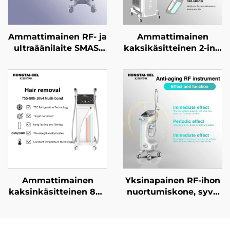
Ammattimainen RF- ja
Ammattimainen
ultraäänilaite SMAS-
kaksikäsitteinen 2-in-1
tason nostoon,
NIR- ja
ikääntymisen
punavaloterapialaite
ehkäisyyn, ryppyjen
kasvojen ja vartalon
poistoon, kasvojen
valkaisuun,
kiristämiseen ja ihon
nuorentamiseen ja
tiukentamiseen
kauneuslaitosten
tarpeisiin
Ammattimainen
Yksinapainen RF-ihon
kaksinkäsitteinen 808
nuortumiskone, syvä
nm diodilaserin
lämmitys,
karvanpoisto laite,
tiukentaminen ja
12×12 / 12×18 mm
ryppyjen poisto