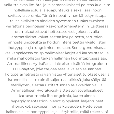
vaikuttelevaa ilmiötä, joka samanaikaisesti poistaa kuolleita
ihollellisiä soluja ja epäpuhtauksia sekä lisää ihoon
ravitsevia serumia. Tämä innovatiivinen lähestymistapa
takaa aktiivisten aineiden syvemmän tunkeutumisen
verrattuna perinteisiin kasvohoitomenetelmiin. Laitteessa
on mukautettavat hoitoasetukset, joiden avulla
ammattilaiset voivat säätää imupainetta, serumien
annostelunopeutta ja hoidon intensiteettiä yksilöllisten
ihotyyppien ja -ongelmien mukaan. Sen ergonomisessa
käsikappaleessa on spiraalimaiset kärjet eri karheustasoilla,
mikä mahdollistaa tarkan hallinnan kuorintaprosessissa.
Ammatillinen HydraFacial-laitteisto sisältää integroidun
LED-näytön, joka tarjoaa reaaliaikaisen seurannan
hoitoparametreistä ja varmistaa yhtenäiset tulokset useilla
istunnoilla. Laite toimii suljetussa piirissä, joka säilyttää
steriliyden ja estää ristitartunnan asiakkaiden välillä.
Ammatillisen HydraFacial-laitteiston sovellusalueet
kattavat monia iho-ongelmia, kuten aknen,
hyperpigmentaation, hienot ryppykset, laajentuneet
ihonaukot, rasvaisen ihon ja kuivuuden. Hoito sopii
kaikenlaisille ihon tyypeille ja ikäryhmille, mikä tekee siitä