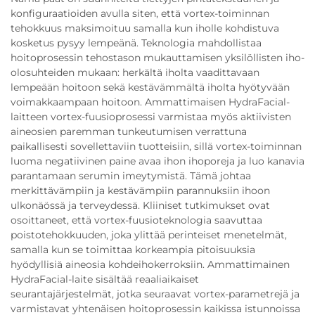
konfiguraatioiden avulla siten, että vortex-toiminnan
tehokkuus maksimoituu samalla kun iholle kohdistuva
kosketus pysyy lempeänä. Teknologia mahdollistaa
hoitoprosessin tehostason mukauttamisen yksilöllisten iho-
olosuhteiden mukaan: herkältä iholta vaadittavaan
lempeään hoitoon sekä kestävämmältä iholta hyötyvään
voimakkaampaan hoitoon. Ammattimaisen HydraFacial-
laitteen vortex-fuusioprosessi varmistaa myös aktiivisten
aineosien paremman tunkeutumisen verrattuna
paikallisesti sovellettaviin tuotteisiin, sillä vortex-toiminnan
luoma negatiivinen paine avaa ihon ihoporeja ja luo kanavia
parantamaan serumin imeytymistä. Tämä johtaa
merkittävämpiin ja kestävämpiin parannuksiin ihoon
ulkonäössä ja terveydessä. Kliiniset tutkimukset ovat
osoittaneet, että vortex-fuusioteknologia saavuttaa
poistotehokkuuden, joka ylittää perinteiset menetelmät,
samalla kun se toimittaa korkeampia pitoisuuksia
hyödyllisiä aineosia kohdeihokerroksiin. Ammattimainen
HydraFacial-laite sisältää reaaliaikaiset
seurantajärjestelmät, jotka seuraavat vortex-parametrejä ja
varmistavat yhtenäisen hoitoprosessin kaikissa istunnoissa