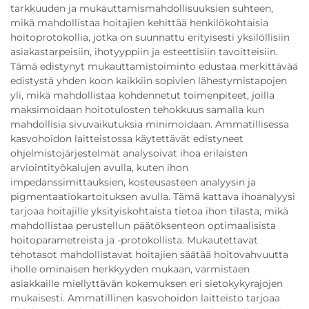
tarkkuuden ja mukauttamismahdollisuuksien suhteen,
mikä mahdollistaa hoitajien kehittää henkilökohtaisia
hoitoprotokollia, jotka on suunnattu erityisesti yksilöllisiin
asiakastarpeisiin, ihotyyppiin ja esteettisiin tavoitteisiin.
Tämä edistynyt mukauttamistoiminto edustaa merkittävää
edistystä yhden koon kaikkiin sopivien lähestymistapojen
yli, mikä mahdollistaa kohdennetut toimenpiteet, joilla
maksimoidaan hoitotulosten tehokkuus samalla kun
mahdollisia sivuvaikutuksia minimoidaan. Ammatillisessa
kasvohoidon laitteistossa käytettävät edistyneet
ohjelmistojärjestelmät analysoivat ihoa erilaisten
arviointityökalujen avulla, kuten ihon
impedanssimittauksien, kosteusasteen analyysin ja
pigmentaatiokartoituksen avulla. Tämä kattava ihoanalyysi
tarjoaa hoitajille yksityiskohtaista tietoa ihon tilasta, mikä
mahdollistaa perustellun päätöksenteon optimaalisista
hoitoparametreista ja -protokollista. Mukautettavat
tehotasot mahdollistavat hoitajien säätää hoitovahvuutta
iholle ominaisen herkkyyden mukaan, varmistaen
asiakkaille miellyttävän kokemuksen eri sietokykyrajojen
mukaisesti. Ammatillinen kasvohoidon laitteisto tarjoaa