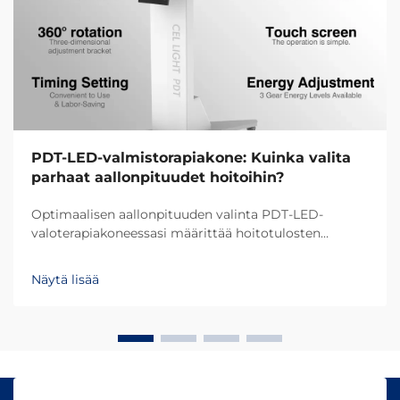
PDT-LED-valmistorapiakone: Kuinka valita
parhaat aallonpituudet hoitoihin?
Optimaalisen aallonpituuden valinta PDT-LED-
valoterapiakoneessasi määrittää hoitotulosten
onnistumisen ja asiakastyytyväisyyden. Eri
aallonpituudet tunkeutuvat ihoon eri syvyyksiin ja
Näytä lisää
aiheuttavat erilaisia biologisia reaktioita, mikä tekee...