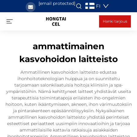
[email protected]
FI
Hanki tarjous
ammattimainen
kasvohoidon laitteisto
Ammatillinen kasvohoidon laitteisto edustaa
ihonhoitoteknologian huippua ja on suunniteltu
tarjoamaan salonkilaatuisia hoitoja kliinisiin ja spa-
ympäristöihin. Nämä kehittyneet laitteet yhdistävät useita
terapeuttisia toimintatapoja erilaisten iho-ongelmien
hoitoon, kuten ikääntymiseen, akneen, ihon värimuutoksiin
ja pintarakenteen epäsäännölisyyksiin. Nykyaikainen
ammatillinen kasvohoidon laitteisto yhdistää perinteiset
esteettiset periaatteet uusimpiin innovaatioihin ja tarjoaa
ammattilaisille kattavia ratkaisuja asiakkaiden
ihonhoitotarpeisiin. Ammatillisen kasvohoidon laitteiston