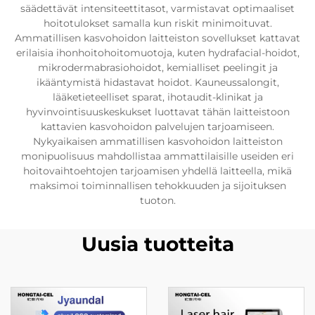
säädettävät intensiteettitasot, varmistavat optimaaliset
hoitotulokset samalla kun riskit minimoituvat.
Ammatillisen kasvohoidon laitteiston sovellukset kattavat
erilaisia ihonhoitohoitomuotoja, kuten hydrafacial-hoidot,
mikrodermabrasiohoidot, kemialliset peelingit ja
ikääntymistä hidastavat hoidot. Kauneussalongit,
lääketieteelliset sparat, ihotaudit-klinikat ja
hyvinvointisuuskeskukset luottavat tähän laitteistoon
kattavien kasvohoidon palvelujen tarjoamiseen.
Nykyaikaisen ammatillisen kasvohoidon laitteiston
monipuolisuus mahdollistaa ammattilaisille useiden eri
hoitovaihtoehtojen tarjoamisen yhdellä laitteella, mikä
maksimoi toiminnallisen tehokkuuden ja sijoituksen
tuoton.
Uusia tuotteita