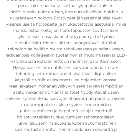
perustoiminnallisuus kattaa syväpuhdistuksen,
eksfolioinnin, poistamisen, kosteutta lisäävän hoidon ja
nuorentavan hoidon. Edistyneet järjestelmät sisältävät
yleensä useita hoitopäitä ja mukautettavia asetuksia, mikä
mahdollistaa hoitajien hoitotapausten sovittamisen
yksilöllisesti asiakkaan ihotyyppiin ja tiettyihin
olosuhteisiin. Monet laitteet hyödyntävät ulträäni-
teknologiaa hellään mutta tehokkaaseen puhdistukseen,
radioaaltoja kollageenin tuotannon stimuloimiseen ja LED-
valoterapiaa kohdennettuun ihoilman parantamiseen.
Nykyaikaisten ammatillisten kasvohoidon laitteiden
teknologiset ominaisuudet sisältävät digitaaliset
käyttöliittymät esiasennettujen ohjelmien kanssa,
reaaliaikaisen ihonanalyysikyvyn sekä tarkan lämpötilan
säätömekanismit. Nämä laitteet hyödyntävät usein
mikrovirtatekniikkaa kasvojen lihasvoiman parantamiseen,
imupumpputekniikkaa syvien ihonporeiden
puhdistamiseen ja happi-infuusiojärjestelmiä
hoitotuotteiden tunkeutumisen tehostamiseen.
Turvallisuusominaisuuksia, kuten automaattinen
sammutustoiminto, ihon impedanssin seuranta ja