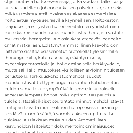
ohjelmoitavia hoitosekvenssejä, jotka voidaan tallentaa ja
kutsua uudelleen johdonmukaisen palvelun tarjoamiseksi,
mikä varmistaa, että jokainen asiakas saa samanlaista
hoitolaatua myös seuraavilla käynneillään. Hoitokeston,
taajuuden ja erityisten hoitomenetelmien yhdistelmien
muokkaamismahdollisuus mahdollistaa hoitajien vastata
muuttuvia ihotarpeita, kun asiakkaat etenevät ihonhoito-
omat matkallaan. Edistynyt ammatillinen kasvohoidon
laitteisto sisältää esiasennetut protokollat yleisimmille
ihonongelmille, kuten akneelle, ikääntymiselle,
hyperpigmentaatiolle ja iholle ominaiselle herkkyydelle,
mutta sallii silti muutokset yksilöllisen arvioinnin tulosten
perusteella. Tarkkuuskohdistusmahdollisuudet
mahdollistavat tiettyjen ongelmakohtien kohdennetun
hoidon samalla kun ympäröivälle terveelle kudokselle
annetaan lempeää hoitoa, mikä optimoi terapeuttisia
tuloksia. Reaaliaikaiset seurantatoiminnot mahdollistavat
hoitajien havaita ihon reaktion hoitoprosessin aikana ja
tehdä välittömiä säätöjä varmistaakseen optimaaliset
tulokset ja asiakkaan mukavuuden. Ammatillisen
kasvohoidon laitteiston dokumentointiominaisuudet
mahdollistavat hoitajien seurata hoitohistoriaa, seurata