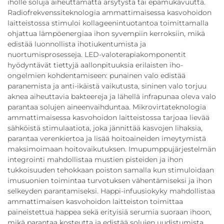
iholle soluja aiheuttamatta ärsytystä tai epämukavuutta.
Radiofrekvenssiteknologia ammattimaisessa kasvohoidon
laitteistossa stimuloi kollageenintuotantoa toimittamalla
ohjattua lämpöenergiaa ihon syvempiin kerroksiin, mikä
edistää luonnollista ihotiukentumista ja
nuortumisprosesseja. LED-valoterapiakomponentit
hyödyntävät tiettyjä aallonpituuksia erilaisten iho-
ongelmien kohdentamiseen: punainen valo edistää
paranemista ja anti-ikäistä vaikutusta, sininen valo torjuu
aknea aiheuttavia bakteereja ja lähellä infrapunaa oleva valo
parantaa solujen aineenvaihduntaa. Mikrovirtateknologia
ammattimaisessa kasvohoidon laitteistossa tarjoaa lievää
sähköistä stimulaatiota, joka jännittää kasvojen lihaksia,
parantaa verenkiertoa ja lisää hoitoaineiden imeytymistä
maksimoimaan hoitovaikutuksen. Imupumppujärjestelmän
integrointi mahdollistaa mustien pisteiden ja ihon
tukkoisuuden tehokkaan poiston samalla kun stimuloidaan
imusuonien toimintaa turvotuksen vähentämiseksi ja ihon
selkeyden parantamiseksi. Happi-infuusiokyky mahdollistaa
ammattimaisen kasvohoidon laitteiston toimittaa
paineistettua happea sekä erityisiä serumia suoraan ihoon,
mikä parantaa kosteutta ja edistää solujen uudistumista.