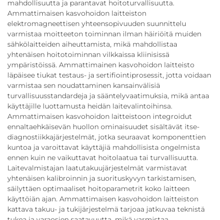
mahdollisuutta ja parantavat hoitoturvallisuutta.
Ammattimaisen kasvohoidon laitteiston
elektromagneettisen yhteensopivuuden suunnittelu
varmistaa moitteeton toiminnan ilman häiriöitä muiden
sähkölaitteiden aiheuttamista, mikä mahdollistaa
yhtenäisen hoitotoiminnan vilkkaissa kliinisissä
ympäristöissä. Ammattimainen kasvohoidon laitteisto
läpäisee tiukat testaus- ja sertifiointiprosessit, jotta voidaan
varmistaa sen noudattaminen kansainvälisiä
turvallisuusstandardeja ja sääntelyvaatimuksia, mikä antaa
käyttäjille luottamusta heidän laitevalintoihinsa.
Ammattimaisen kasvohoidon laitteistoon integroidut
ennaltaehkäisevän huollon ominaisuudet sisältävät itse-
diagnostiikkajärjestelmät, jotka seuraavat komponenttien
kuntoa ja varoittavat käyttäjiä mahdollisista ongelmista
ennen kuin ne vaikuttavat hoitolaatua tai turvallisuutta.
Laitevalmistajan laatutakuujärjestelmät varmistavat
yhtenäisen kalibroinnin ja suorituskyvyn tarkistamisen,
säilyttäen optimaaliset hoitoparametrit koko laitteen
käyttöiän ajan. Ammattimaisen kasvohoidon laitteiston
kattava takuu- ja tukijärjestelmä tarjoaa jatkuvaa teknistä
tukea ja varaosien saatavuutta, mikä varmistaa