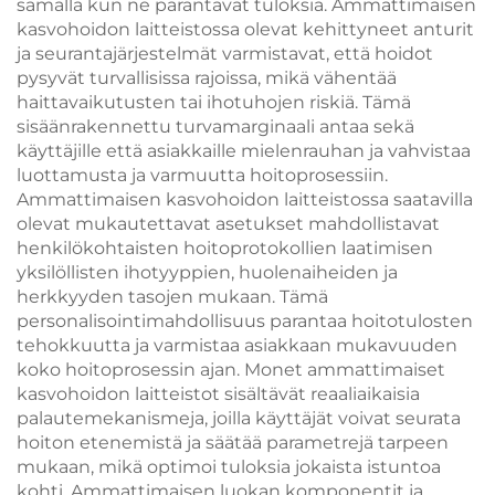
samalla kun ne parantavat tuloksia. Ammattimaisen
kasvohoidon laitteistossa olevat kehittyneet anturit
ja seurantajärjestelmät varmistavat, että hoidot
pysyvät turvallisissa rajoissa, mikä vähentää
haittavaikutusten tai ihotuhojen riskiä. Tämä
sisäänrakennettu turvamarginaali antaa sekä
käyttäjille että asiakkaille mielenrauhan ja vahvistaa
luottamusta ja varmuutta hoitoprosessiin.
Ammattimaisen kasvohoidon laitteistossa saatavilla
olevat mukautettavat asetukset mahdollistavat
henkilökohtaisten hoitoprotokollien laatimisen
yksilöllisten ihotyyppien, huolenaiheiden ja
herkkyyden tasojen mukaan. Tämä
personalisointimahdollisuus parantaa hoitotulosten
tehokkuutta ja varmistaa asiakkaan mukavuuden
koko hoitoprosessin ajan. Monet ammattimaiset
kasvohoidon laitteistot sisältävät reaaliaikaisia
palautemekanismeja, joilla käyttäjät voivat seurata
hoiton etenemistä ja säätää parametrejä tarpeen
mukaan, mikä optimoi tuloksia jokaista istuntoa
kohti. Ammattimaisen luokan komponentit ja