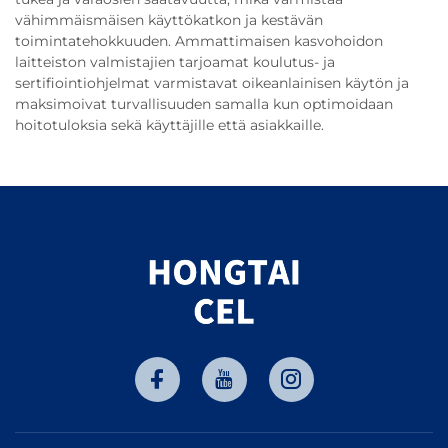
vähimmäismäisen käyttökatkon ja kestävän
toimintatehokkuuden. Ammattimaisen kasvohoidon
laitteiston valmistajien tarjoamat koulutus- ja
sertifiointiohjelmat varmistavat oikeanlainisen käytön ja
maksimoivat turvallisuuden samalla kun optimoidaan
hoitotuloksia sekä käyttäjille että asiakkaille.