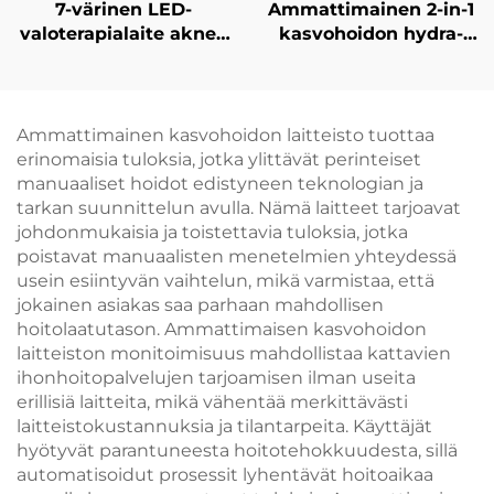
7-värinen LED-
Ammattimainen 2-in-1
valoterapialaite aknen
kasvohoidon hydra-
hoitoon, kasvojen
laite ilman neulaa
ihoterveyden
toimivalla
parantamiseen ja
mesoterapialla ja
vaalentamiseen
korkeapaineisella
Ammattimainen kasvohoidon laitteisto tuottaa
ammattimaiseen
suihkulla,
erinomaisia tuloksia, jotka ylittävät perinteiset
käyttöön
kauneussalongin
manuaaliset hoidot edistyneen teknologian ja
laitteisto
tarkan suunnittelun avulla. Nämä laitteet tarjoavat
johdonmukaisia ja toistettavia tuloksia, jotka
poistavat manuaalisten menetelmien yhteydessä
usein esiintyvän vaihtelun, mikä varmistaa, että
jokainen asiakas saa parhaan mahdollisen
hoitolaatutason. Ammattimaisen kasvohoidon
laitteiston monitoimisuus mahdollistaa kattavien
ihonhoitopalvelujen tarjoamisen ilman useita
erillisiä laitteita, mikä vähentää merkittävästi
laitteistokustannuksia ja tilantarpeita. Käyttäjät
hyötyvät parantuneesta hoitotehokkuudesta, sillä
automatisoidut prosessit lyhentävät hoitoaikaa