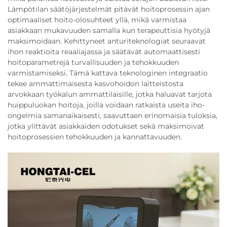
Lämpötilan säätöjärjestelmät pitävät hoitoprosessin ajan
optimaaliset hoito-olosuhteet yllä, mikä varmistaa
asiakkaan mukavuuden samalla kun terapeuttisia hyötyjä
maksimoidaan. Kehittyneet anturiteknologiat seuraavat
ihon reaktioita reaaliajassa ja säätävät automaattisesti
hoitoparametrejä turvallisuuden ja tehokkuuden
varmistamiseksi. Tämä kattava teknologinen integraatio
tekee ammattimaisesta kasvohoidon laitteistosta
arvokkaan työkalun ammattilaisille, jotka haluavat tarjota
huippuluokan hoitoja, joilla voidaan ratkaista useita iho-
ongelmia samanaikaisesti, saavuttaen erinomaisia tuloksia,
jotka ylittävät asiakkaiden odotukset sekä maksimoivat
hoitoprosessien tehokkuuden ja kannattavuuden.