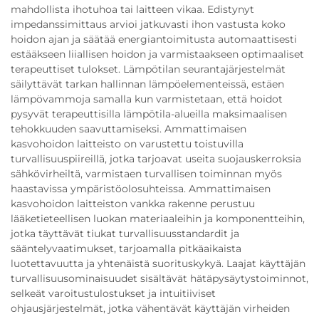
mahdollista ihotuhoa tai laitteen vikaa. Edistynyt
impedanssimittaus arvioi jatkuvasti ihon vastusta koko
hoidon ajan ja säätää energiantoimitusta automaattisesti
estääkseen liiallisen hoidon ja varmistaakseen optimaaliset
terapeuttiset tulokset. Lämpötilan seurantajärjestelmät
säilyttävät tarkan hallinnan lämpöelementeissä, estäen
lämpövammoja samalla kun varmistetaan, että hoidot
pysyvät terapeuttisilla lämpötila-alueilla maksimaalisen
tehokkuuden saavuttamiseksi. Ammattimaisen
kasvohoidon laitteisto on varustettu toistuvilla
turvallisuuspiireillä, jotka tarjoavat useita suojauskerroksia
sähkövirheiltä, varmistaen turvallisen toiminnan myös
haastavissa ympäristöolosuhteissa. Ammattimaisen
kasvohoidon laitteiston vankka rakenne perustuu
lääketieteellisen luokan materiaaleihin ja komponentteihin,
jotka täyttävät tiukat turvallisuusstandardit ja
sääntelyvaatimukset, tarjoamalla pitkäaikaista
luotettavuutta ja yhtenäistä suorituskykyä. Laajat käyttäjän
turvallisuusominaisuudet sisältävät hätäpysäytystoiminnot,
selkeät varoitustulostukset ja intuitiiviset
ohjausjärjestelmät, jotka vähentävät käyttäjän virheiden