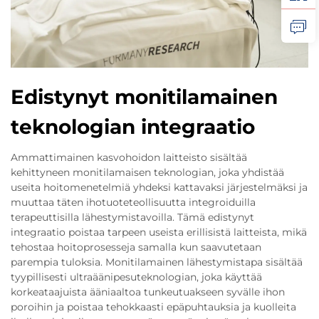
Edistynyt monitilamainen
teknologian integraatio
Ammattimainen kasvohoidon laitteisto sisältää
kehittyneen monitilamaisen teknologian, joka yhdistää
useita hoitomenetelmiä yhdeksi kattavaksi järjestelmäksi ja
muuttaa täten ihotuoteteollisuutta integroiduilla
terapeuttisilla lähestymistavoilla. Tämä edistynyt
integraatio poistaa tarpeen useista erillisistä laitteista, mikä
tehostaa hoitoprosesseja samalla kun saavutetaan
parempia tuloksia. Monitilamainen lähestymistapa sisältää
tyypillisesti ultraäänipesuteknologian, joka käyttää
korkeataajuista ääniaaltoa tunkeutuakseen syvälle ihon
poroihin ja poistaa tehokkaasti epäpuhtauksia ja kuolleita