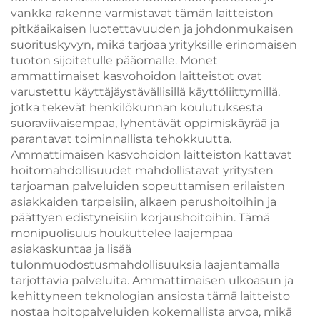
vankka rakenne varmistavat tämän laitteiston
pitkäaikaisen luotettavuuden ja johdonmukaisen
suorituskyvyn, mikä tarjoaa yrityksille erinomaisen
tuoton sijoitetulle pääomalle. Monet
ammattimaiset kasvohoidon laitteistot ovat
varustettu käyttäjäystävällisillä käyttöliittymillä,
jotka tekevät henkilökunnan koulutuksesta
suoraviivaisempaa, lyhentävät oppimiskäyrää ja
parantavat toiminnallista tehokkuutta.
Ammattimaisen kasvohoidon laitteiston kattavat
hoitomahdollisuudet mahdollistavat yritysten
tarjoaman palveluiden sopeuttamisen erilaisten
asiakkaiden tarpeisiin, alkaen perushoitoihin ja
päättyen edistyneisiin korjaushoitoihin. Tämä
monipuolisuus houkuttelee laajempaa
asiakaskuntaa ja lisää
tulonmuodostusmahdollisuuksia laajentamalla
tarjottavia palveluita. Ammattimaisen ulkoasun ja
kehittyneen teknologian ansiosta tämä laitteisto
nostaa hoitopalveluiden kokemallista arvoa, mikä