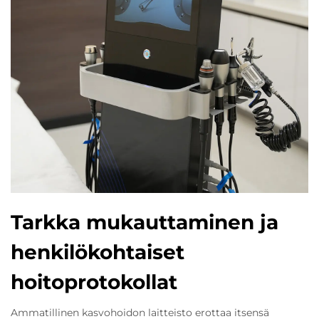
Tarkka mukauttaminen ja
henkilökohtaiset
hoitoprotokollat
Ammatillinen kasvohoidon laitteisto erottaa itsensä