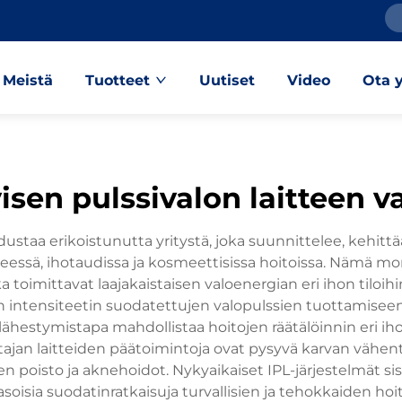
Meistä
Tuotteet
Uutiset
Video
Ota 
visen pulssivalon laitteen v
taa erikoistunutta yritystä, joka suunnittelee, kehittää j
teessä, ihotaudissa ja kosmeettisissa hoitoissa. Nämä m
 toimittavat laajakaistaisen valoenergian eri ihon tiloihi
intensiteetin suodatettujen valopulssien tuottamiseen use
stymistapa mahdollistaa hoitojen räätälöinnin eri ihotyype
tajan laitteiden päätoimintoja ovat pysyvä karvan väh
den poisto ja aknehoidot. Nykyaikaiset IPL-järjestelmät s
soisia suodatinratkaisuja turvallisien ja tehokkaiden ho