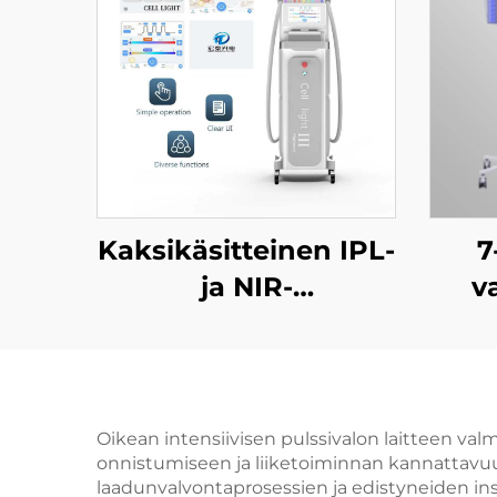
Kaksikäsitteinen IPL-
7
ja NIR-
v
valoterapiakone
a
ammattimaiseen
ihovalkaisuun,
nuorentamiseen ja
pa
Oikean intensiivisen pulssivalon laitteen valm
onnistumiseen ja liiketoiminnan kannattavuu
ikääntymisen
v
laadunvalvontaprosessien ja edistyneiden in