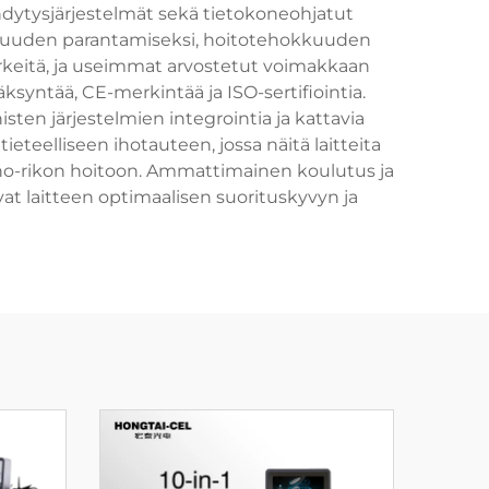
hdytysjärjestelmät sekä tietokoneohjatut
lisuuden parantamiseksi, hoitotehokkuuden
 tärkeitä, ja useimmat arvostetut voimakkaan
syntää, CE-merkintää ja ISO-sertifiointia.
ten järjestelmien integrointia ja kattavia
eteelliseen ihotauteen, jossa näitä laitteita
iho-rikon hoitoon. Ammattimainen koulutus ja
avat laitteen optimaalisen suorituskyvyn ja