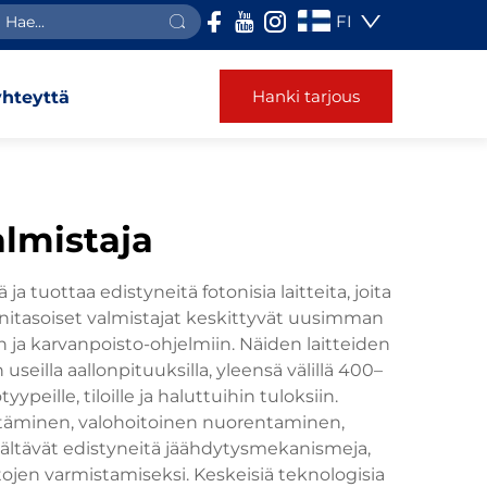
FI
Hanki tarjous
yhteyttä
almistaja
a tuottaa edistyneitä fotonisia laitteita, joita
onitasoiset valmistajat keskittyvät uusimman
n ja karvanpoisto-ohjelmiin. Näiden laitteiden
illa aallonpituuksilla, yleensä välillä 400–
ille, tiloille ja haluttuihin tuloksiin.
entäminen, valohoitoinen nuorentaminen,
isältävät edistyneitä jäähdytysmekanismeja,
itojen varmistamiseksi. Keskeisiä teknologisia