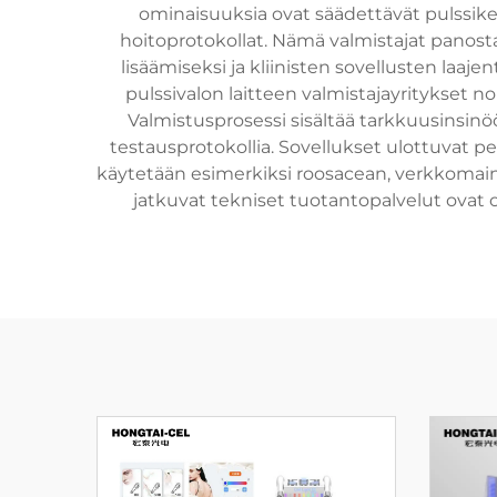
ominaisuuksia ovat säädettävät pulssike
hoitoprotokollat. Nämä valmistajat panos
lisäämiseksi ja kliinisten sovellusten laaj
pulssivalon laitteen valmistajayritykset 
Valmistusprosessi sisältää tarkkuusinsinö
testausprotokollia. Sovellukset ulottuvat pe
käytetään esimerkiksi roosacean, verkkomain
jatkuvat tekniset tuotantopalvelut ovat ol