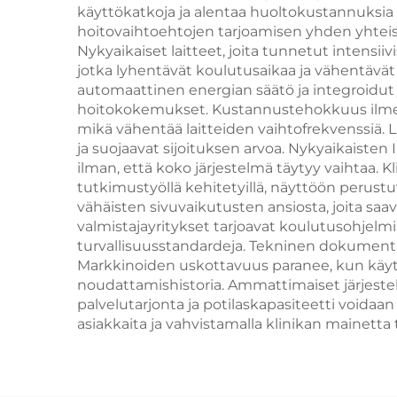
ehkäisyyn
am
käyttökatkoja ja alentaa huoltokustannuksia 
hoitovaihtoehtojen tarjoamisen yhden yhteise
kauneuslaitoksille
Nykyaikaiset laitteet, joita tunnetut intensiivi
jotka lyhentävät koulutusaikaa ja vähentävät
automaattinen energian säätö ja integroidut j
hoitokokemukset. Kustannustehokkuus ilmen
mikä vähentää laitteiden vaihtofrekvenssiä. L
ja suojaavat sijoituksen arvoa. Nykyaikaisten
ilman, että koko järjestelmä täytyy vaihtaa. K
tutkimustyöllä kehitetyillä, näyttöön perustuv
vähäisten sivuvaikutusten ansiosta, joita sa
valmistajayritykset tarjoavat koulutusohjelmi
turvallisuusstandardeja. Tekninen dokumentaa
Markkinoiden uskottavuus paranee, kun käytet
noudattamishistoria. Ammattimaiset järjestel
palvelutarjonta ja potilaskapasiteetti voidaan
asiakkaita ja vahvistamalla klinikan mainetta