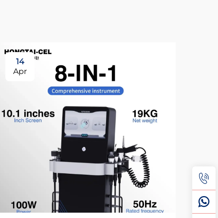
14
2
Apr
Ap