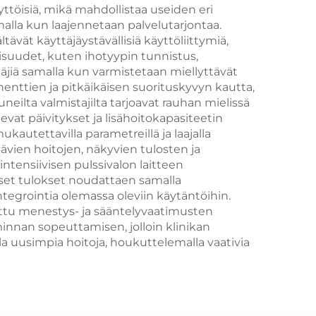
kuumapakkaus/kylmäpakk
ttöisiä, mikä mahdollistaa useiden eri
alla kun laajennetaan palvelutarjontaa.
-vasara iholle
ltävät käyttäjäystävällisiä käyttöliittymiä,
isuudet, kuten ihotyypin tunnistus,
täjiä samalla kun varmistetaan miellyttävät
tien ja pitkäikäisen suorituskyvyn kautta,
neilta valmistajilta tarjoavat rauhan mielissä
vat päivitykset ja lisähoitokapasiteetin
kautettavilla parametreillä ja laajalla
tävien hoitojen, näkyvien tulosten ja
ntensiivisen pulssivalon laitteen
liset tulokset noudattaen samalla
tegrointia olemassa oleviin käytäntöihin.
tettu menestys- ja sääntelyvaatimusten
innan sopeuttamisen, jolloin klinikan
lla uusimpia hoitoja, houkuttelemalla vaativia