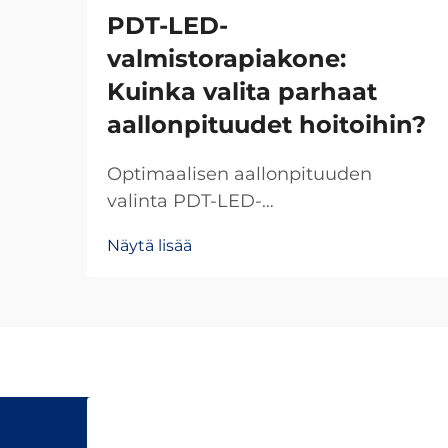
PDT-LED-
valmistorapiakone:
Kuinka valita parhaat
aallonpituudet hoitoihin?
Optimaalisen aallonpituuden
valinta PDT-LED-
valoterapiakoneessasi määrittää
Näytä lisää
hoitotulosten onnistumisen ja
asiakastyytyväisyyden. Eri
aallonpituudet tunkeutuvat ihoon
eri syvyyksiin ja aiheuttavat erilaisia
biologisia reaktioita, mikä tekee...