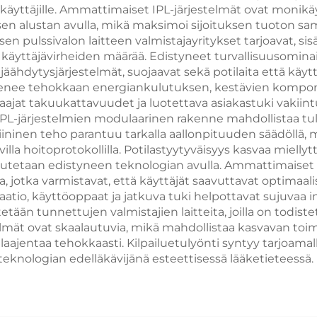
mattimaiseen
käyttäjille. Ammattimaiset IPL-järjestelmät ovat monikäy
n alustan avulla, mikä maksimoi sijoituksen tuoton sam
käyttöön
sen pulssivalon laitteen valmistajayritykset tarjoavat, sisä
 käyttäjävirheiden määrää. Edistyneet turvallisuusomina
äähdytysjärjestelmät, suojaavat sekä potilaita että käyt
ee tehokkaan energiankulutuksen, kestävien komponent
aajat takuukattavuudet ja luotettava asiakastuki vakiintu
 IPL-järjestelmien modulaarinen rakenne mahdollistaa tule
liininen teho parantuu tarkalla aallonpituuden säädöllä, mu
illa hoitoprotokollilla. Potilastyytyväisyys kasvaa miellyt
avutetaan edistyneen teknologian avulla. Ammattimaiset i
a, jotka varmistavat, että käyttäjät saavuttavat optimaa
tio, käyttöoppaat ja jatkuva tuki helpottavat sujuvaa in
ään tunnettujen valmistajien laitteita, joilla on todis
mät ovat skaalautuvia, mikä mahdollistaa kasvavan toim
 laajentaa tehokkaasti. Kilpailuetulyönti syntyy tarjoama
 teknologian edelläkävijänä esteettisessä lääketieteessä.