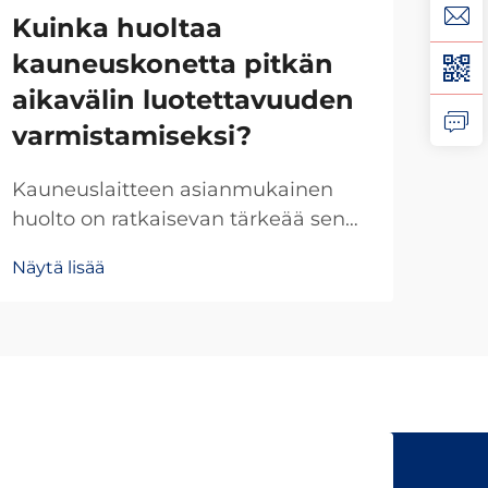
Kuinka huoltaa
Ka
kauneuskonetta pitkän
va
aikavälin luotettavuuden
lu
varmistamiseksi?
ku
Kauneuslaitteen asianmukainen
Luo
huolto on ratkaisevan tärkeää sen
val
optimaalisen suorituskyvyn,
kum
Näytä lisää
Näyt
laitteiston käyttöiän pidentämisen
tär
ja ammattimaisen
alo
ihonhoitoteknologian sijoituksen
kau
suojaamisen varmistamiseksi.
Pros
Riippumatta siitä, toimitko
arvi
lääketieteellisessä hienovaraisessa
keskuksessa, kauneusklinikassa vai
esteettisessä käytännössä...