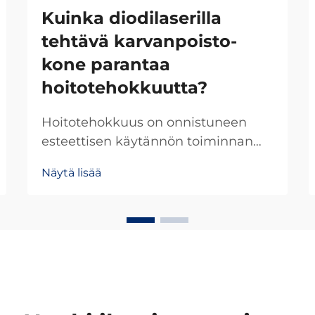
Kuinka diodilaserilla
tehtävä karvanpoisto-
kone parantaa
hoitotehokkuutta?
Hoitotehokkuus on onnistuneen
esteettisen käytännön toiminnan
kulmakivi, erityisesti kun käytössä
Näytä lisää
ovat edistyneet diodilaserilla
tehtävän karvanpoiston
järjestelmät. Nykyaikainen
diodilaserilla tehtävän
karvanpoiston teknologia on
perusteellisesti muuttanut sitä,
miten ammattilaiset...