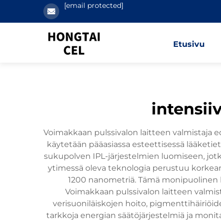
[email protected]
Etusivu
intensii
Voimakkaan pulssivalon laitteen valmistaja edus
käytetään pääasiassa esteettisessä lääketie
sukupolven IPL-järjestelmien luomiseen, jotka
ytimessä oleva teknologia perustuu korkean 
1200 nanometriä. Tämä monipuolinen lähe
Voimakkaan pulssivalon laitteen valmis
verisuoniläiskojen hoito, pigmenttihäiriöi
tarkkoja energian säätöjärjestelmiä ja monita