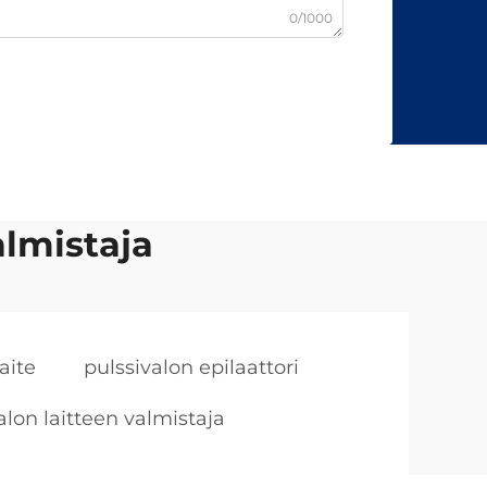
0/1000
almistaja
aite
pulssivalon epilaattori
alon laitteen valmistaja