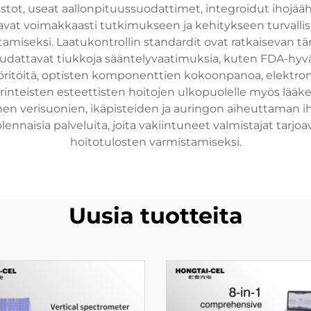
stot, useat aallonpituussuodattimet, integroidut ihojää
tavat voimakkaasti tutkimukseen ja kehitykseen turval
entamiseksi. Laatukontrollin standardit ovat ratkaisevan
noudattavat tiukkoja sääntelyvaatimuksia, kuten FDA-hyväk
öritöitä, optisten komponenttien kokoonpanoa, elektronis
rinteisten esteettisten hoitojen ulkopuolelle myös lääketi
en verisuonien, ikäpisteiden ja auringon aiheuttaman 
ennaisia palveluita, joita vakiintuneet valmistajat tarjo
hoitotulosten varmistamiseksi.
Uusia tuotteita