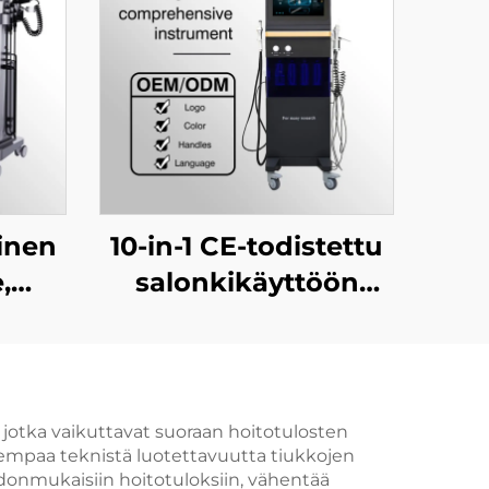
inen
10-in-1 CE-todistettu
,
salonkikäyttöön
ioon
tarkoitettu
ihonhoitolaite: Hydra
ite
Peel + kasvohoidon
een
ultraäänilaite +
a, jotka vaikuttavat suoraan hoitotulosten
rempaa teknistä luotettavuutta tiukkojen
happoinjektori +
donmukaisiin hoitotuloksiin, vähentää