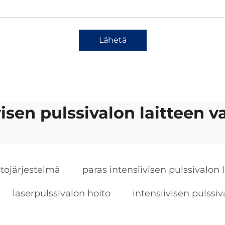
Lähetä
visen pulssivalon laitteen v
stojärjestelmä
paras intensiivisen pulssivalon l
laserpulssivalon hoito
intensiivisen pulssiv