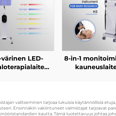
-värinen LED-
8-in-1 monitoim
aloterapialaite
kauneuslaite
knen hoitoon,
mikrodermabras
kasvojen
tarkoitettu
ihoterveyden
kasvohoidon la
rantamiseen ja
ammattimais
istajan valitseminen tarjoaa lukuisia käytännöllisiä etuj
teen. Ensinnäkin vakiintuneet valmistajat tarjoavat pa
aalentamiseen
käyttöön
sinööristandardien kautta. Tämä luotettavuus johtaa joh