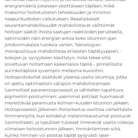
energiamääriä jokaiseen yksittäiseen täplään, mikä
maksimoi hoitotulosten tehokkuuden ja minimoi
naapurikudosten vaikutuksen. Reaaliaikaiset
seurantamahdollisuudet mahdollistavat välittömät
hoitojen säätöt ihosta saatujen reaktioiden perusteella,
optimoiden näin energian antoa koko istunnon ajan
johdonmukaisia tuloksia varten. Teknologian
monipuolisuus mahdollistaa erilaisten täplätyyppien, -
kokojen ja -syvyyksien käsittelyn, mikä tekee siitä
soveltuvan hoitamaan kaikenlaisia täpliä – pinnallisista
aurinkotäplistä syvempiin melasma-kuvioihin.
Hoitoprotokollat sisältävät yleensä useita istuntoja, jotka
on ajettu optimaalisin väliajoin mahdollistamaan
luonnolliset paranemisprosessit ja vähitellen tapahtuva
pigmentin poistuminen; useimmat potilaat huomaavat
merkittävää parannusta kolmen–kuuden istunnon jälkeen.
Hoitoprosessin jälkeinen ihotarkastus osoittaa vaiheittaista
himmennyttä, kun kohdellut melaninisaostumat poistuvat
luonnollisesti, ja lopulliset tulokset ilmenevät useita viikkoja
viimeisen hoitoistunnon jälkeen. Ymmärtäminen siitä,
kuinka ihminen voi poistaa täplät pysyvästi laser-