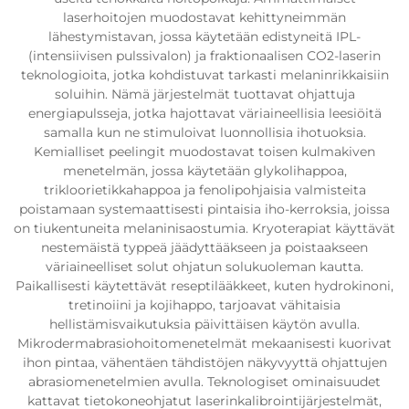
laserhoitojen muodostavat kehittyneimmän
lähestymistavan, jossa käytetään edistyneitä IPL-
(intensiivisen pulssivalon) ja fraktionaalisen CO2-laserin
teknologioita, jotka kohdistuvat tarkasti melaninrikkaisiin
soluihin. Nämä järjestelmät tuottavat ohjattuja
energiapulsseja, jotka hajottavat väriaineellisia leesiöitä
samalla kun ne stimuloivat luonnollisia ihotuoksia.
Kemialliset peelingit muodostavat toisen kulmakiven
menetelmän, jossa käytetään glykolihappoa,
trikloorietikkahappoa ja fenolipohjaisia valmisteita
poistamaan systemaattisesti pintaisia iho-kerroksia, joissa
on tiukentuneita melaninisaostumia. Kryoterapiat käyttävät
nestemäistä typpeä jäädyttääkseen ja poistaakseen
väriaineelliset solut ohjatun solukuoleman kautta.
Paikallisesti käytettävät reseptilääkkeet, kuten hydrokinoni,
tretinoiini ja kojihappo, tarjoavat vähitaisia
hellistämisvaikutuksia päivittäisen käytön avulla.
Mikrodermabrasiohoitomenetelmät mekaanisesti kuorivat
ihon pintaa, vähentäen tähdistöjen näkyvyyttä ohjattujen
abrasiomenetelmien avulla. Teknologiset ominaisuudet
kattavat tietokoneohjatut laserinkalibrointijärjestelmät,