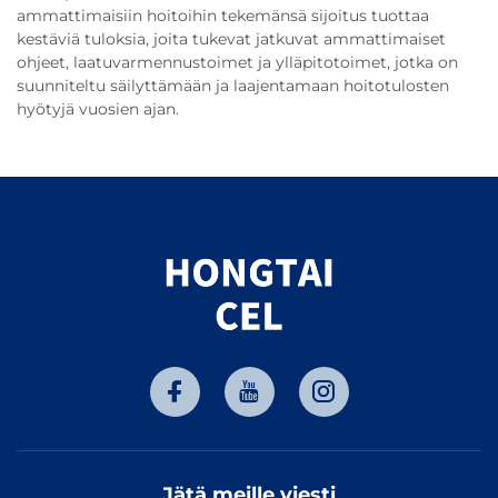
ammattimaisiin hoitoihin tekemänsä sijoitus tuottaa
kestäviä tuloksia, joita tukevat jatkuvat ammattimaiset
ohjeet, laatuvarmennustoimet ja ylläpitotoimet, jotka on
suunniteltu säilyttämään ja laajentamaan hoitotulosten
hyötyjä vuosien ajan.
Jätä meille viesti