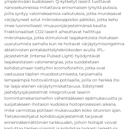
ympäröivään kudokseen. Q-kytketyt laserit tuottavat
nanosekunneissa mitattavia erinomaisen lyhyitä pulssia,
joilla syntyy valomekaanisia vaikutuksia, jotka murskaavat
värjäytyneet solut mikroskooppisiksi pätkiksi, jotka keho
imee luonnollisesti imusuonijärjestelmänsä kautta.
Fraktionaaliset CO2-laserit aiheuttavat hallittuja
mikrohaavoja, jotka stimuloivat laajakantoista ihotuksen
uusiutumista samalla kun ne hoitavat värjäytymisongelmia
ablatiivisten pintakäsittelytekniikoiden avulla. IPL-
järjestelmät (Intense Pulsed Light) hyödyntävät
laajakaistaisen valonenergiaa, jota suodatetaan
kohdistumaan tiettyihin kromoforeihin, jotka ovat
vastuussa täplien muodostumisesta, tarjoamalla
lempeämpiä hoitovalintoja potilaaille, joilla on herkkä iho
tai laaja-alainen värjäytymiskattavuus. Edistyneet
jäähdytysjärjestelmät integroituvat laserin
toimintamekanismeihin vähentääkseen epämukavuutta ja
suojatakseen ihotason kudoksia hoitoprosessien aikana,
mikä varmistaa potilaan mukavuuden koko istunnon ajan.
Tietokoneohjatut kohdistusjärjestelmät tarjoavat
ennennäkemättömän tarkkuuden, jolloin hoitajat voivat
kartuttaa täplien sijainnit ja kohdistaa tarkasti laskettuja