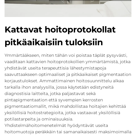
Kattavat hoitoprotokollat
pitkäaikaisiin tuloksiin
Ymmärtääkseen, miten tähän voi poistaa täplät pysyvästi,
vaaditaan kattavien hoitoprotokollien ymmärtämistä, jotka
yhdistävät useita terapeuttisia lähestymistapoja
saavuttaakseen optimaaliset ja pitkäaikaiset pigmentaation
korjaustulokset. Ammattimainen hoitosuunnittelu alkaa
tarkalla ihon analyysilla, jossa käytetään edistyneitä
diagnostisia laitteita, jotka paljastavat sekä
pintapigmentaation että syvempien kerrosten
pigmentaatiomallit, mikä mahdollistaa hoitajien kehittää
yksilöllisiä hoitostrategioita, jotka vastaavat yksilöllisiä
potilastarpeita ja ominaisuuksia.
Yhdistelmähoitomenetelmät hyödyntävät useita
hoitomuotoja peräkkäin tai samanaikaisesti maksimoimalla