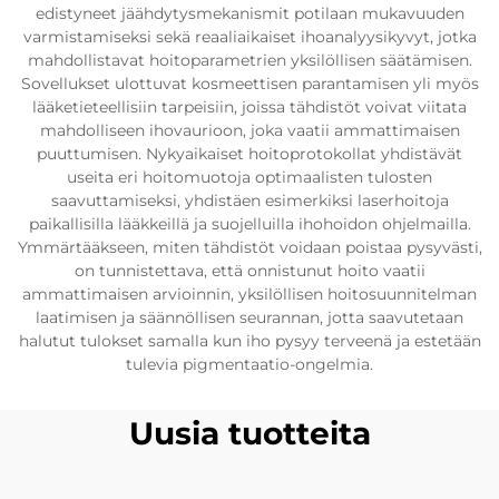
edistyneet jäähdytysmekanismit potilaan mukavuuden
varmistamiseksi sekä reaaliaikaiset ihoanalyysikyvyt, jotka
mahdollistavat hoitoparametrien yksilöllisen säätämisen.
Sovellukset ulottuvat kosmeettisen parantamisen yli myös
lääketieteellisiin tarpeisiin, joissa tähdistöt voivat viitata
mahdolliseen ihovaurioon, joka vaatii ammattimaisen
puuttumisen. Nykyaikaiset hoitoprotokollat yhdistävät
useita eri hoitomuotoja optimaalisten tulosten
saavuttamiseksi, yhdistäen esimerkiksi laserhoitoja
paikallisilla lääkkeillä ja suojelluilla ihohoidon ohjelmailla.
Ymmärtääkseen, miten tähdistöt voidaan poistaa pysyvästi,
on tunnistettava, että onnistunut hoito vaatii
ammattimaisen arvioinnin, yksilöllisen hoitosuunnitelman
laatimisen ja säännöllisen seurannan, jotta saavutetaan
halutut tulokset samalla kun iho pysyy terveenä ja estetään
tulevia pigmentaatio-ongelmia.
Uusia tuotteita