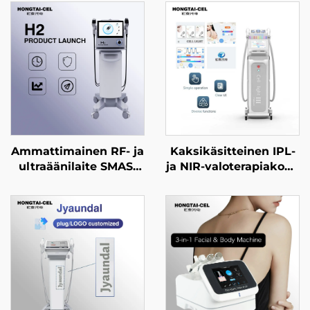
Ammattimainen RF- ja
Kaksikäsitteinen IPL-
ultraäänilaite SMAS-
ja NIR-valoterapiakone
tason nostoon,
ammattimaiseen
ikääntymisen
ihovalkaisuun,
ehkäisyyn, ryppyjen
nuorentamiseen ja
poistoon, kasvojen
ikääntymisen
kiristämiseen ja ihon
ehkäisyyn
tiukentamiseen
kauneuslaitoksille