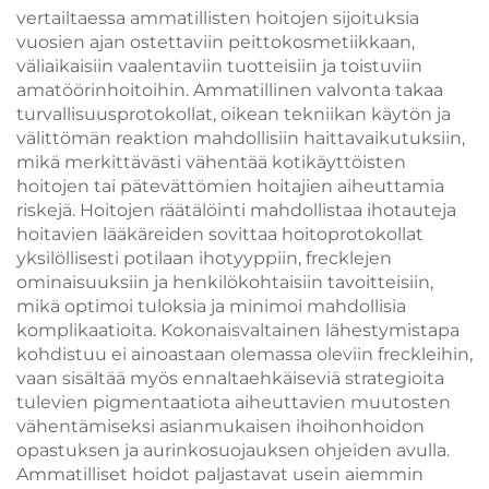
vertailtaessa ammatillisten hoitojen sijoituksia
vuosien ajan ostettaviin peittokosmetiikkaan,
väliaikaisiin vaalentaviin tuotteisiin ja toistuviin
amatöörinhoitoihin. Ammatillinen valvonta takaa
turvallisuusprotokollat, oikean tekniikan käytön ja
välittömän reaktion mahdollisiin haittavaikutuksiin,
mikä merkittävästi vähentää kotikäyttöisten
hoitojen tai pätevättömien hoitajien aiheuttamia
riskejä. Hoitojen räätälöinti mahdollistaa ihotauteja
hoitavien lääkäreiden sovittaa hoitoprotokollat
yksilöllisesti potilaan ihotyyppiin, frecklejen
ominaisuuksiin ja henkilökohtaisiin tavoitteisiin,
mikä optimoi tuloksia ja minimoi mahdollisia
komplikaatioita. Kokonaisvaltainen lähestymistapa
kohdistuu ei ainoastaan olemassa oleviin freckleihin,
vaan sisältää myös ennaltaehkäiseviä strategioita
tulevien pigmentaatiota aiheuttavien muutosten
vähentämiseksi asianmukaisen ihoihonhoidon
opastuksen ja aurinkosuojauksen ohjeiden avulla.
Ammatilliset hoidot paljastavat usein aiemmin