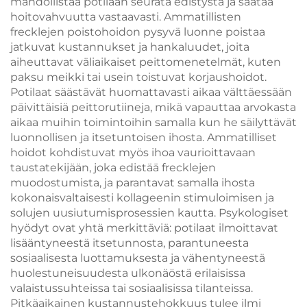
mahdollistaa potilaan seurata edistystä ja säätää
hoitovahvuutta vastaavasti. Ammatillisten
frecklejen poistohoidon pysyvä luonne poistaa
jatkuvat kustannukset ja hankaluudet, joita
aiheuttavat väliaikaiset peittomenetelmät, kuten
paksu meikki tai usein toistuvat korjaushoidot.
Potilaat säästävät huomattavasti aikaa välttäessään
päivittäisiä peittorutiineja, mikä vapauttaa arvokasta
aikaa muihin toimintoihin samalla kun he säilyttävät
luonnollisen ja itsetuntoisen ihosta. Ammatilliset
hoidot kohdistuvat myös ihoa vaurioittavaan
taustatekijään, joka edistää frecklejen
muodostumista, ja parantavat samalla ihosta
kokonaisvaltaisesti kollageenin stimuloimisen ja
solujen uusiutumisprosessien kautta. Psykologiset
hyödyt ovat yhtä merkittäviä: potilaat ilmoittavat
lisääntyneestä itsetunnosta, parantuneesta
sosiaalisesta luottamuksesta ja vähentyneestä
huolestuneisuudesta ulkonäöstä erilaisissa
valaistussuhteissa tai sosiaalisissa tilanteissa.
Pitkäaikainen kustannustehokkuus tulee ilmi