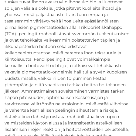
tunkeutuvat ihoon avautuviin ihonaukoihin ja liuottavat
solujen välisiä sidoksia, jotka pitävät kuolleita ihosoluja
yhdessä, mikä paljastaa asteittain tuoreempaa ja
tasaisemmin värjäytyneitä ihoalueita epäsäännölisten
pinnallisien pigmentaatioiden alla. Trikloorietikkahappo
(TCA) -peelingit mahdollistavat syvemmän tunkeutumisen
ja ovat tehokkaita vaikeammin poistettavien täplien ja
ikkunapisteiden hoitoon sekä edistävät
kollageenintuotantoa, mikä parantaa ihon tekstuuria ja
kiintoisuutta. Fenolipeelingit ovat voimakkaimpia
kemiallisia hoitovaihtoehtoja ja ratkaisevat tehokkaasti
vakavia pigmentaatio-ongelmia hallitulla syvän kudoksen
uudistumisella, vaikka niiden toipuminen kestää
pidempään ja niitä vaaditaan tarkkaa hoitoa hoitokauden
jälkeen. Ammattimainen soveltaminen varmistaa tarkan
hapon pitoisuuden, optimaalisen kosketusajan ja
tarvittaessa välittömän neutraloinnin, mikä estää ylihoitoa
ja vähentää kemiallisen peelingin aiheuttamia riskejä.
Asteikollinen lähestymistapa mahdollistaa lievempien
valmisteiden käytön alussa ja intensiteetin asteikollisen
lisäämisen ihojen reaktion ja hoitotavoitteiden perusteella,
mikä tarjoaa yksilöllisiä ratkaisuja jokaisen potilaan