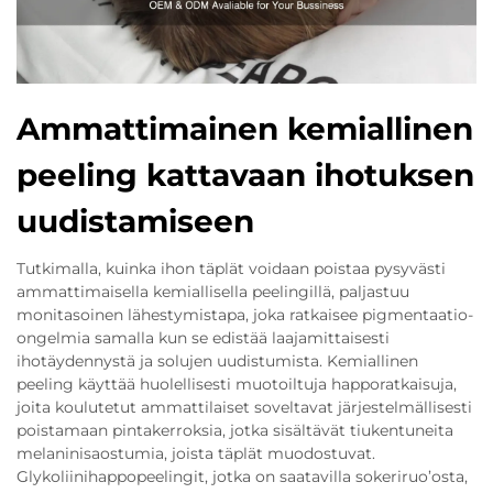
Ammattimainen kemiallinen
peeling kattavaan ihotuksen
uudistamiseen
Tutkimalla, kuinka ihon täplät voidaan poistaa pysyvästi
ammattimaisella kemiallisella peelingillä, paljastuu
monitasoinen lähestymistapa, joka ratkaisee pigmentaatio-
ongelmia samalla kun se edistää laajamittaisesti
ihotäydennystä ja solujen uudistumista. Kemiallinen
peeling käyttää huolellisesti muotoiltuja happoratkaisuja,
joita koulutetut ammattilaiset soveltavat järjestelmällisesti
poistamaan pintakerroksia, jotka sisältävät tiukentuneita
melaninisaostumia, joista täplät muodostuvat.
Glykoliinihappopeelingit, jotka on saatavilla sokeriruo’osta,