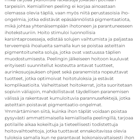
tarpeisiin. Kemiallinen peeling ei korjaa ainoastaan
olemassa olevia täpliä, vaan myös niitä perustasoisia iho-
ongelmia, jotka edistävät epäsäännölistä pigmentaatiota,
mikä johtaa yhtenäisempään ihotoneen ja parantuneeseen
ihotekstuuriin. Hoito stimuloi luonnollisia
karsintaprosesseja, edistää solujen vaihtumista ja paljastaa
terveempiä ihoalueita samalla kun se poistaa asteittain
pigmentoituneita soluja, jotka ovat vastuussa täplien
muodostumisesta. Peelingin jälkeiseen hoitoon kuuluvat
erityisesti suunnitellut kosteutta antavat tuotteet,
aurinkosuojauksen ohjeet sekä paranemista nopeuttavat
tuotteet, jotka optimoivat hoitotuloksia ja estävät
komplikaatioita. Vaiheittaiset hoitokerrat, joita suoritetaan
sopivin väliajoin, mahdollistavat täydellisen paranemisen
välissä ja rakentavat kumuloituvia parannusefektejä, jotka
asteittain poistavat pigmentaatio-ongelmat.
Ymmärtäminen siitä, kuinka ihon täplät voidaan poistaa
pysyvästi ammattimaisella kemiallisella peelingillä, tarjoaa
potilaille aikaa kokeiltuja ja tieteellisesti todistettuja
hoitovaihtoehtoja, jotka tuottavat ennakoitavissa olevia
tuloksia samalla kun ne parantavat kokonaisvaltaisesti ihon