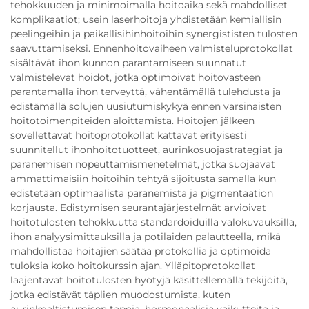
tehokkuuden ja minimoimalla hoitoaika sekä mahdolliset
komplikaatiot; usein laserhoitoja yhdistetään kemiallisin
peelingeihin ja paikallisihinhoitoihin synergististen tulosten
saavuttamiseksi. Ennenhoitovaiheen valmisteluprotokollat
sisältävät ihon kunnon parantamiseen suunnatut
valmistelevat hoidot, jotka optimoivat hoitovasteen
parantamalla ihon terveyttä, vähentämällä tulehdusta ja
edistämällä solujen uusiutumiskykyä ennen varsinaisten
hoitotoimenpiteiden aloittamista. Hoitojen jälkeen
sovellettavat hoitoprotokollat kattavat erityisesti
suunnitellut ihonhoitotuotteet, aurinkosuojastrategiat ja
paranemisen nopeuttamismenetelmät, jotka suojaavat
ammattimaisiin hoitoihin tehtyä sijoitusta samalla kun
edistetään optimaalista paranemista ja pigmentaation
korjausta. Edistymisen seurantajärjestelmät arvioivat
hoitotulosten tehokkuutta standardoiduilla valokuvauksilla,
ihon analyysimittauksilla ja potilaiden palautteella, mikä
mahdollistaa hoitajien säätää protokollia ja optimoida
tuloksia koko hoitokurssin ajan. Ylläpitoprotokollat
laajentavat hoitotulosten hyötyjä käsittellemällä tekijöitä,
jotka edistävät täplien muodostumista, kuten