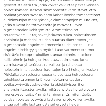
aurinkoaltistumisen tapoja, hormonaalisia vaikutteita ja
geneettistä alttiutta, jotka voivat vaikuttaa pitkäaikaiseen
hoitotulokseen. Kasvatuskomponentit varmistavat, että
potilaat ymmärtävät asianmukaiset ihonhoitomenetelmät,
aurinkosuojan merkityksen ja elämäntapojen muutokset,
jotka tukevat hoitotavoitteita ja estävät tulevaa
pigmentaation kehittymistä. Ammattimaiset
seurantavierailut tarjoavat jatkuvaa tukea, hoitotulosten
arviointia ja mahdollisuuden puuttua tilanteeseen, jos
pigmentaatio-ongelmat ilmenevät uudelleen tai uusia
ongelmia kehittyy ajan myötä. Laatuvarmennustoimet
sisältävät hoitoprotokollien standardoinnin, laitteiden
kalibroinnin ja hoitajien koulutusvaatimukset, jotka
varmistavat yhtenäisen, turvallisen ja tehokkaan
hoitotoiminnan useiden istuntojen ja eri hoitajien kesken.
Pitkäaikaisten tulosten seuranta osoittaa hoitotulosten
tehokkuutta ennen ja jälkeen -dokumentaation,
potilastyytyväisyyskyselyjen ja objektiivisten ihon
analyysimittausten avulla, mikä vahvistaa hoitotulosten
menestyssuhteita. Ymmärtäminen siitä, miten täplät
voidaan poistaa pysyvästi kattavien protokollien avulla,
antaa potilaille luottamusta siihen, että heidän