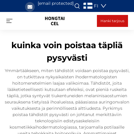
[email protected]
FI
Hanki tarjous
kuinka voin poistaa täpliä
pysyvästi
Ymmärtääkseen, miten tähdistöt voidaan poistaa pysyvästi,
on tutkittava nykyaikaisten ihodermatologisten
hoitomenetelmien laajaa valikoimaa. Tähdistöt, joita
lääketieteellisesti kutsutaan efeleiksi, ovat pieniä ruskeita
täpliä, jotka syntyvät tiukentuneiden melaninisaostumien
seurauksena tietyissä ihoalueissa, pääasiassa auringonvalon
vaikutuksesta ja perinnöllisestä alttiudesta. Pyrkimys
poistaa tähdistöt pysyvästi on johtanut merkittäviin
teknologisiin edistysaskeleisiin
kosmetiikkaihodermatologiassa, tarjoamalla potilaaille
useita tehokkaita hoitopolkuja. Ammattimaiset