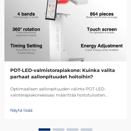
PDT-LED-valmistorapiakone: Kuinka valita
parhaat aallonpituudet hoitoihin?
Optimaalisen aallonpituuden valinta PDT-LED-
valoterapiakoneessasi määrittää hoitotulosten
onnistumisen ja asiakastyytyväisyyden. Eri
aallonpituudet tunkeutuvat ihoon eri syvyyksiin ja
Näytä lisää
aiheuttavat erilaisia biologisia reaktioita, mikä tekee...