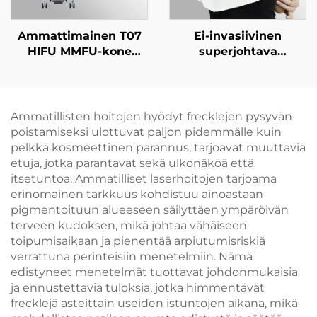
Ammattimainen T07
Ei-invasiivinen
HIFU MMFU-kone
superjohtava
kasvoille ja keholle:
kasvohoidon laite,
nostaminen,
joka tukee lievää
kiristäminen,
keratiinin
ikääntymisen
uudistumista ja
Ammatillisten hoitojen hyödyt frecklejen pysyvän
estäminen ja ryppyjen
ihotuksen
poistamiseksi ulottuvat paljon pidemmälle kuin
poisto, hieronta- ja
nuorentamista
pelkkä kosmeettinen parannus, tarjoavat muuttavia
kauneuslaitteisto
etuja, jotka parantavat sekä ulkonäköä että
itsetuntoa. Ammatilliset laserhoitojen tarjoama
erinomainen tarkkuus kohdistuu ainoastaan
pigmentoituun alueeseen säilyttäen ympäröivän
terveen kudoksen, mikä johtaa vähäiseen
toipumisaikaan ja pienentää arpiutumisriskiä
verrattuna perinteisiin menetelmiin. Nämä
edistyneet menetelmät tuottavat johdonmukaisia
ja ennustettavia tuloksia, jotka himmentävät
frecklejä asteittain useiden istuntojen aikana, mikä