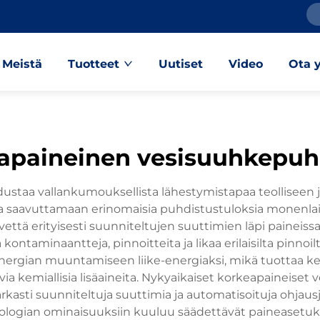
Meistä
Tuotteet
Uutiset
Video
Ota 
apaineinen vesisuuhkepuh
taa vallankumouksellista lähestymistapaa teolliseen ja
oja saavuttamaan erinomaisia puhdistustuloksia monenlais
että erityisesti suunniteltujen suuttimien läpi paineis
 kontaminaantteja, pinnoitteita ja likaa erilaisilta pinn
rgian muuntamiseen liike-energiaksi, mikä tuottaa keski
 kemiallisia lisäaineita. Nykyaikaiset korkeapaineiset v
sti suunniteltuja suuttimia ja automatisoituja ohjausjä
nologian ominaisuuksiin kuuluu säädettävät paineasetuks