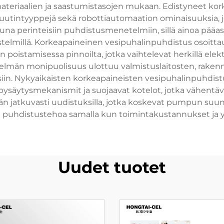
teriaalien ja saastumistasojen mukaan. Edistyneet kork
a suutintyyppejä sekä robottiautomaation ominaisuuksia, 
na perinteisiin puhdistusmenetelmiin, sillä ainoa pääasi
jestelmillä. Korkeapaineinen vesipuhalinpuhdistus osoitta
 poistamisessa pinnoilta, jotka vaihtelevat herkillä elekt
telmän monipuolisuus ulottuu valmistuslaitosten, raken
ksiin. Nykyaikaisten korkeapaineisten vesipuhalinpuhdist
ysäytysmekanismit ja suojaavat kotelot, jotka vähentävä
tään jatkuvasti uudistuksilla, jotka koskevat pumpun suun
ää puhdistustehoa samalla kun toimintakustannukset ja
Uudet tuotet