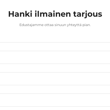
keskuksessa, kauneusklinikassa vai
esteettisessä käytännössä...
Hanki ilmainen tarjous
Edustajamme ottaa sinuun yhteyttä pian.