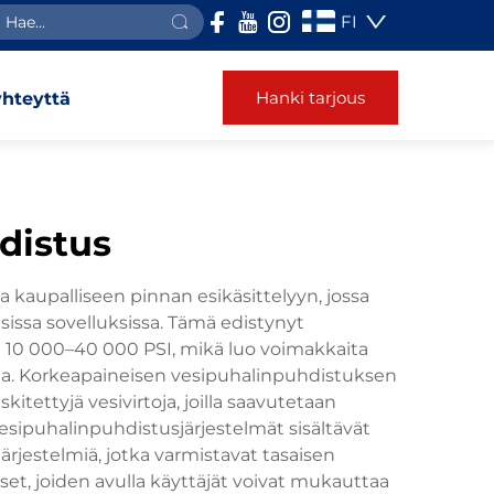
FI
Hanki tarjous
yhteyttä
distus
 kaupalliseen pinnan esikäsittelyyn, jossa
issa sovelluksissa. Tämä edistynyt
sa 10 000–40 000 PSI, mikä luo voimakkaita
oilta. Korkeapaineisen vesipuhalinpuhdistuksen
tettyjä vesivirtoja, joilla saavutetaan
esipuhalinpuhdistusjärjestelmät sisältävät
rjestelmiä, jotka varmistavat tasaisen
et, joiden avulla käyttäjät voivat mukauttaa