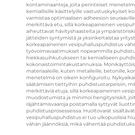
kontaminaanteja, joita perinteiset menetelmä
tiukentamiseen
kau
kemiallisille käsittelyille vastustuskykyiset
varmistaa optimaalisen adheesion seuraaville 
merkittävä etu, sillä korkeapaineinen vesipuha
aiheuttavat hävityshaasteita ja ympäristöris
jätteiden syntymistä ja yksinkertaistaa yri
korkeapaineinen vesipuhalluspuhdistus vähen
työvoimavaatimukset nopeammilla puhdistusja
hiekkasuihkutukseen tai kemialliseen puhd
kokonaistoimintakustannuksia. Monikäyttöis
materiaaleille, kuten metalleille, betonille, k
menetelmä on oikein konfiguroitu. Nykyaikai
säätämisen tiettyihin puhdistustarpeisiin, mi
merkittäviä etuja, sillä korkeapaineinen vesip
muodostumista ja minimoi hengitysriskit, joit
räjähtämisvaaroja poistamalla syttyvät liuot
puhdistusprosesseissa. Huoltovarat sisältävä
vesipuhalluspuhdistus ei tuo ulkopuolisia hiu
vähän jäännöksiä, mikä vähentää puhdistuksen