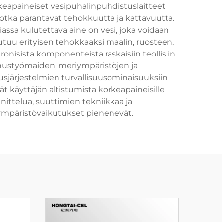
eapaineiset vesipuhalinpuhdistuslaitteet
jotka parantavat tehokkuutta ja kattavuutta.
assa kulutettava aine on vesi, joka voidaan
utuu erityisen tehokkaaksi maalin, ruosteen,
ronisista komponenteista raskaisiin teollisiin
nustyömaiden, meriympäristöjen ja
usjärjestelmien turvallisuusominaisuuksiin
t käyttäjän altistumista korkeapaineisille
nittelua, suuttimien tekniikkaa ja
 ympäristövaikutukset pienenevät.