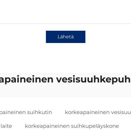
Lähetä
apaineinen vesisuuhkepuh
paineinen suihkutin
korkeapaineinen vesisu
laite
korkeapaineinen suihkupeläyskone