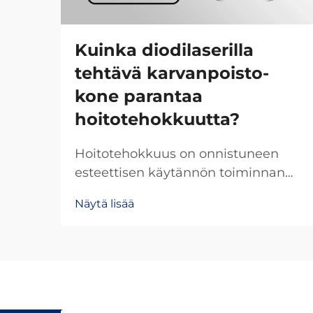
Kuinka diodilaserilla
tehtävä karvanpoisto-
kone parantaa
hoitotehokkuutta?
Hoitotehokkuus on onnistuneen
esteettisen käytännön toiminnan
kulmakivi, erityisesti kun käytössä
Näytä lisää
ovat edistyneet diodilaserilla
tehtävän karvanpoiston
järjestelmät. Nykyaikainen
diodilaserilla tehtävän
karvanpoiston teknologia on
perusteellisesti muuttanut sitä,