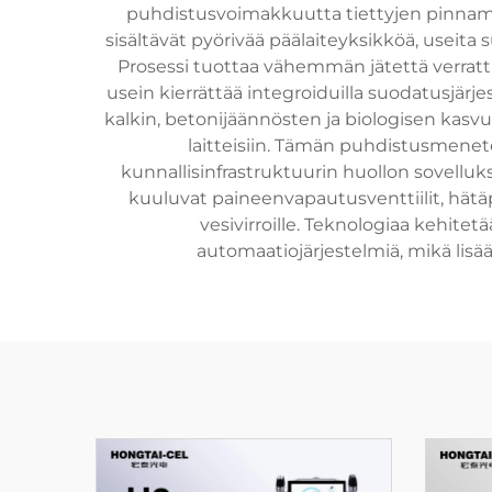
puhdistusvoimakkuutta tiettyjen pinnama
sisältävät pyörivää päälaiteyksikköä, useit
Prosessi tuottaa vähemmän jätettä verrattu
usein kierrättää integroiduilla suodatusjär
kalkin, betonijäännösten ja biologisen kasvun
laitteisiin. Tämän puhdistusmene
kunnallisinfrastruktuurin huollon sovellu
kuuluvat paineenvapautusventtiilit, hätäp
vesivirroille. Teknologiaa kehite
automaatiojärjestelmiä, mikä lis