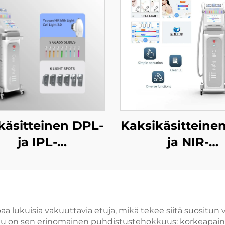
käsitteinen DPL-
Kaksikäsitteinen
ja IPL-
ja NIR-
ohoitolaitteisto
valoterapiak
hovalkaisuun,
ammattimais
rvanpoistoon ja
ihovalkaisuu
ikääntymisen
nuorentamisee
lukuisia vakuuttavia etuja, mikä tekee siitä suositun vali
 etu on sen erinomainen puhdistustehokkuus: korkeapai
estämiseen
ikääntymise