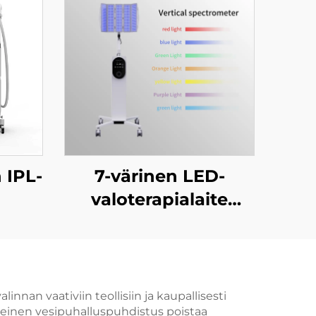
 IPL-
7-värinen LED-
valoterapialaite
one
aknen hoitoon,
een
kasvojen
n,
ihoterveyden
n ja
parantamiseen ja
nnan vaativiin teollisiin ja kaupallisesti
neinen vesipuhalluspuhdistus poistaa
n
vaalentamiseen