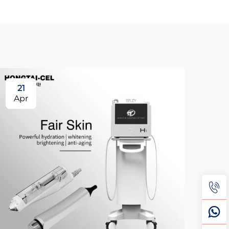
21
2
Apr
Ap