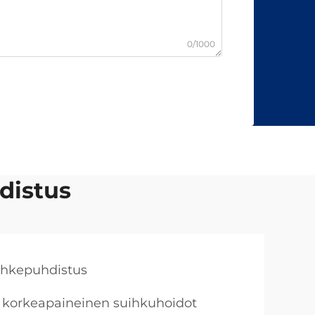
0/1000
distus
uhkepuhdistus
korkeapaineinen suihkuhoidot