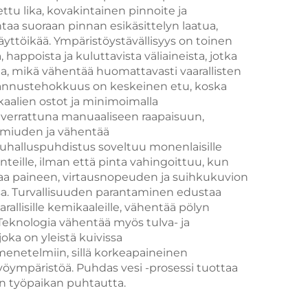
tu lika, kovakintainen pinnoite ja
ammattimaiseen
taa suoraan pinnan esikäsittelyn laatua,
käyttöikää. Ympäristöystävällisyys on toinen
ille
käyttöön
happoista ja kuluttavista väliaineista, jotka
a, mikä vähentää huomattavasti vaarallisten
stannustehokkuus on keskeinen etu, koska
aalien ostot ja minimoimalla
 verrattuna manuaaliseen raapaisuun,
lmiuden ja vähentää
halluspuhdistus soveltuu monenlaisille
enteille, ilman että pinta vahingoittuu, kun
taa paineen, virtausnopeuden ja suihkukuvion
issa. Turvallisuuden parantaminen edustaa
allisille kemikaaleille, vähentää pölyn
 Teknologia vähentää myös tulva- ja
oka on yleistä kuivissa
menetelmiin, sillä korkeapaineinen
työympäristöä. Puhdas vesi -prosessi tuottaa
en työpaikan puhtautta.