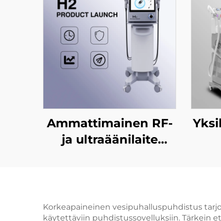
Ammattimainen RF-
Yksi
ja ultraäänilaite
SMAS-tason nostoon,
val
ikääntymisen
i
ehkäisyyn, ryppyjen
ka
poistoon, kasvojen
Korkeapaineinen vesipuhalluspuhdistus tarjoaa 
käytettäviin puhdistussovelluksiin. Tärkein
kiristämiseen ja ihon