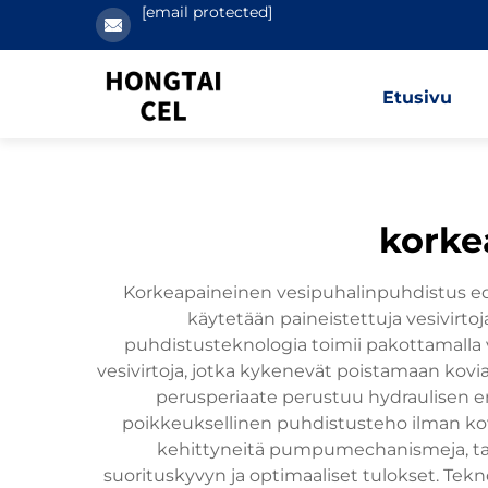
[email protected]
Etusivu
korke
Korkeapaineinen vesipuhalinpuhdistus edus
käytetään paineistettuja vesivirt
puhdistusteknologia toimii pakottamalla v
vesivirtoja, jotka kykenevät poistamaan kovia
perusperiaate perustuu hydraulisen ene
poikkeuksellinen puhdistusteho ilman kovia
kehittyneitä pumpumechanismeja, tarka
suorituskyvyn ja optimaaliset tulokset. Tek