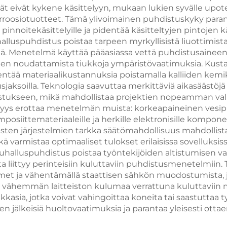
t eivät kykene käsittelyyn, mukaan lukien syvälle upotet
neuslaitoksille
ehkäisyyn
 korroosiotuotteet. Tämä ylivoimainen puhdistuskyky paran
pinnoitekäsittelyille ja pidentää käsitteltyjen pintojen 
kauneuslaitoks
lluspuhdistus poistaa tarpeen myrkyllisistä liuottimista, 
kiä. Menetelmä käyttää pääasiassa vettä puhdistusaineen
tysten noudattamista tiukkoja ympäristövaatimuksia. Ku
tää materiaalikustannuksia poistamalla kalliiden kemik
ksoilla. Teknologia saavuttaa merkittäviä aikasäästöjä
istukseen, mikä mahdollistaa projektien nopeamman va
yys erottaa menetelmän muista: korkeapaineinen vesipu
omposiittemateriaaleille ja herkille elektronisille kompon
sten järjestelmien tarkka säätömahdollisuus mahdollis
kä varmistaa optimaaliset tulokset erilaisissa sovelluks
uhalluspuhdistus poistaa työntekijöiden altistumisen vaar
a liittyy perinteisiin kuluttaviin puhdistusmenetelmiin.
timet ja vähentämällä staattisen sähkön muodostumista, j
t vähemmän laitteiston kulumaa verrattuna kuluttaviin 
kkasia, jotka voivat vahingoittaa koneita tai saastuttaa 
 jälkeisiä huoltovaatimuksia ja parantaa yleisesti otta