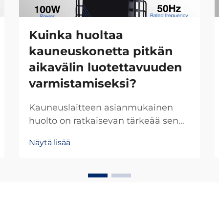
Kuinka huoltaa
kauneuskonetta pitkän
aikavälin luotettavuuden
varmistamiseksi?
Kauneuslaitteen asianmukainen
huolto on ratkaisevan tärkeää sen
optimaalisen suorituskyvyn,
Näytä lisää
laitteiston käyttöiän pidentämisen
ja ammattimaisen
ihonhoitoteknologian sijoituksen
suojaamisen varmistamiseksi.
Riippumatta siitä, toimitko
lääketieteellisessä hienovaraisessa