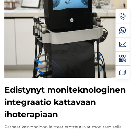
Edistynyt moniteknologinen
integraatio kattavaan
ihoterapiaan
Parhaat kasvohoidon laitteet erottautuvat monitasoisella,