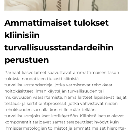
Ammattimaiset tulokset
kliinisiin
turvallisuusstandardeihin
perustuen
Parhaat kasvolaiteet saavuttavat ammattimaisen tason
tuloksia noudattaen tiukasti kliinisiä
turvallisuusstandardeja, jotka varmistavat tehokkaat
hoitokäsitteet ilman käyttäjän turvallisuuden tai
mukavuuden vaarantamista. Nämä laitteet läpäisevät laajat
testaus- ja sertifiointiprosessit, jotka vahvistavat niiden
tehokkuuden samalla kun niille määritellään
turvallisuusrajoitukset kotikäyttöön. Kliinistä laatua olevat
komponentit tarjoavat samat terapeuttiset hyödyt kuin
ihmisdermatologian toimistot ja ammattimaiset hieronta-