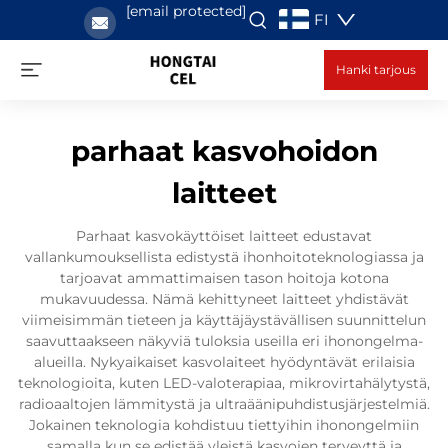
[email protected]
FI
Hanki tarjous
parhaat kasvohoidon
laitteet
Parhaat kasvokäyttöiset laitteet edustavat
vallankumouksellista edistystä ihonhoitoteknologiassa ja
tarjoavat ammattimaisen tason hoitoja kotona
mukavuudessa. Nämä kehittyneet laitteet yhdistävät
viimeisimmän tieteen ja käyttäjäystävällisen suunnittelun
saavuttaakseen näkyviä tuloksia useilla eri ihonongelma-
alueilla. Nykyaikaiset kasvolaiteet hyödyntävät erilaisia
teknologioita, kuten LED-valoterapiaa, mikrovirtahälytystä,
radioaaltojen lämmitystä ja ultraäänipuhdistusjärjestelmiä.
Jokainen teknologia kohdistuu tiettyihin ihonongelmiin
samalla kun se edistää yleistä kasvojen terveyttä ja