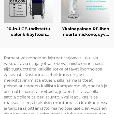
10-in-1 CE-todistettu
Yksinapainen RF-ihon
salonkikäyttöön
nuortumiskone, syvä
tarkoitettu
lämmitys,
ihonhoitolaite: Hydra
tiukentaminen ja
Peel + kasvohoidon
ryppyjen poisto
ultraäänilaite +
Parhaat kasvohoidon laitteet tarjoavat lukuisia
happoinjektori +
vakuuttavia etuja, jotka tekevät niistä erinomaisia
kuumapakkaus/kylmäpakkaus
sijoitustuotteita kaikille, jotka ottavat ihonhoitoa
-vasara iholle
vakavasti. Kustannustehokkuus on yksi
merkittävimmistä etujen, sillä nämä laitteet
poistavat tarpeen kalliista kampaamokäynneistä ja
ammattimaisista hoitoista, joiden hinta voi olla
satoja dollareita per istunto. Yksi laadukas laite
maksaa itsensä takaisin muutamassa kuukaudessa
ja tarjoaa rajoittamattomia hoitoja useiden vuosien
ajan luotettavalla toiminnalla. Mukavuus on toinen