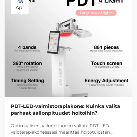
08
Apr
PDT-LED-valmistorapiakone: Kuinka valita
parhaat aallonpituudet hoitoihin?
Optimaalisen aallonpituuden valinta PDT-LED-
valoterapiakoneessasi määrittää hoitotulosten