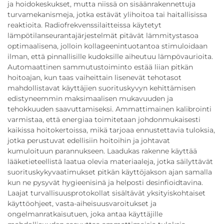
ja hoidokeskukset, mutta niissä on sisäänrakennettuja
turvamekanismeja, jotka estävät ylihoitoa tai haitallisissa
reaktioita. Radiofrekvenssilaitteissa käytetyt
lämpötilanseurantajärjestelmät pitävät lämmitystasoa
optimaalisena, jolloin kollageenintuotantoa stimuloidaan
ilman, että pinnallisille kudoksille aiheutuu lämpövaurioita.
Automaattinen sammutustoiminto estää liian pitkän
hoitoajan, kun taas vaiheittain lisenevät tehotasot
mahdollistavat käyttäjien suorituskyvyn kehittämisen
edistyneemmin maksimaalisen mukavuuden ja
tehokkuuden saavuttamiseksi. Ammattimainen kalibrointi
varmistaa, että energiaa toimitetaan johdonmukaisesti
kaikissa hoitokertoissa, mikä tarjoaa ennustettavia tuloksia,
jotka perustuvat edellisiin hoitoihin ja johtavat
kumuloituun parannukseen. Laadukas rakenne käyttää
lääketieteellistä laatua olevia materiaaleja, jotka säilyttävät
suorituskykyvaatimukset pitkän käyttöjakson ajan samalla
kun ne pysyvät hygieenisinä ja helposti desinfioidtavina.
Laajat turvallisuusprotokollat sisältävät yksityiskohtaiset
käyttöohjeet, vasta-aiheisuusvaroitukset ja
ongelmanratkaisutuen, joka antaa käyttäjille