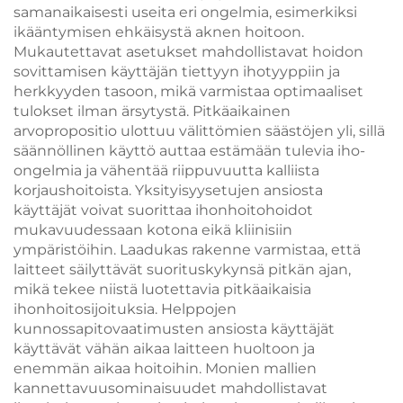
samanaikaisesti useita eri ongelmia, esimerkiksi
ikääntymisen ehkäisystä aknen hoitoon.
Mukautettavat asetukset mahdollistavat hoidon
sovittamisen käyttäjän tiettyyn ihotyyppiin ja
herkkyyden tasoon, mikä varmistaa optimaaliset
tulokset ilman ärsytystä. Pitkäaikainen
arvopropositio ulottuu välittömien säästöjen yli, sillä
säännöllinen käyttö auttaa estämään tulevia iho-
ongelmia ja vähentää riippuvuutta kalliista
korjaushoitoista. Yksityisyysetujen ansiosta
käyttäjät voivat suorittaa ihonhoitohoidot
mukavuudessaan kotona eikä kliinisiin
ympäristöihin. Laadukas rakenne varmistaa, että
laitteet säilyttävät suorituskykynsä pitkän ajan,
mikä tekee niistä luotettavia pitkäaikaisia
ihonhoitosijoituksia. Helppojen
kunnossapitovaatimusten ansiosta käyttäjät
käyttävät vähän aikaa laitteen huoltoon ja
enemmän aikaa hoitoihin. Monien mallien
kannettavuusominaisuudet mahdollistavat