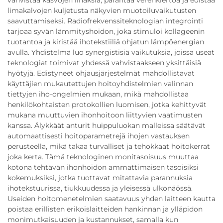
vahvistaa kasvojen lihaksia, parantaa verenkiertoa ja edistää
limakalvojen kuljetusta näkyvien muotoiluvaikutusten
saavuttamiseksi. Radiofrekvenssiteknologian integrointi
tarjoaa syvän lämmityshoidon, joka stimuloi kollageenin
tuotantoa ja kiristää ihotekstiiliä ohjatun lämpöenergian
avulla. Yhdistelmä luo synergistisiä vaikutuksia, joissa useat
teknologiat toimivat yhdessä vahvistaakseen yksittäisiä
hyötyjä. Edistyneet ohjausjärjestelmät mahdollistavat
käyttäjien mukautettujen hoitoyhdistelmien valinnan
tiettyjen iho-ongelmien mukaan, mikä mahdollistaa
henkilökohtaisten protokollien luomisen, jotka kehittyvät
mukana muuttuvien ihonhoitoon liittyvien vaatimusten
kanssa. Älykkäät anturit huippuluokan malleissa säätävät
automaattisesti hoitoparametrejä ihojen vastauksen
perusteella, mikä takaa turvalliset ja tehokkaat hoitokerrat
joka kerta. Tämä teknologinen monitasoisuus muuttaa
kotona tehtävän ihonhoidon ammattimaisen tasoisiksi
kokemuksiksi, jotka tuottavat mitattavia parannuksia
ihotekstuurissa, tiukkuudessa ja yleisessä ulkonäössä.
Useiden hoitomenetelmien saatavuus yhden laitteen kautta
poistaa erillisten erikoislaitteiden hankinnan ja ylläpidon
monimutkaisuuden ja kustannukset, samalla kun