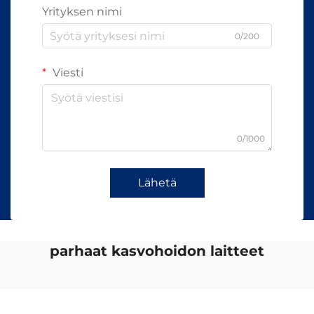
Yrityksen nimi
0/200
Viesti
0/1000
Lähetä
parhaat kasvohoidon laitteet