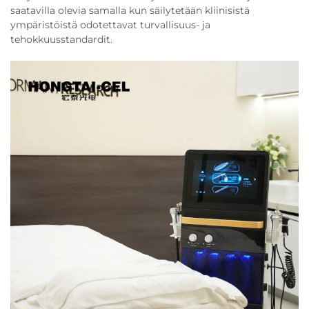
saatavilla olevia samalla kun säilytetään kliinisistä
ympäristöistä odotettavat turvallisuus- ja
tehokkuusstandardit.