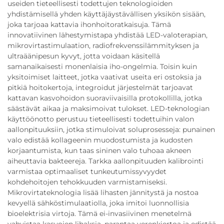
useiden tieteellisesti todettujen teknologioiden
yhdistämisellä yhden käyttäjäystävällisen yksikön sisään,
joka tarjoaa kattavia ihonhoitoratkaisuja. Tämä
innovatiivinen lähestymistapa yhdistää LED-valoterapian,
mikrovirtastimulaation, radiofrekvenssilämmityksen ja
ultraäänipesun kyvyt, jotta voidaan käsitellä
samanaikaisesti monenlaisia iho-ongelmia. Toisin kuin
yksitoimiset laitteet, jotka vaativat useita eri ostoksia ja
pitkiä hoitokertoja, integroidut järjestelmät tarjoavat
kattavan kasvohoidon suoraviivaisilla protokollilla, jotka
säästävät aikaa ja maksimoivat tulokset. LED-teknologian
käyttöönotto perustuu tieteellisesti todettuihin valon
aallonpituuksiin, jotka stimuloivat soluprosesseja: punainen
valo edistää kollageenin muodostumista ja kudosten
korjaantumista, kun taas sininen valo tuhoaa akneen
aiheuttavia bakteereja. Tarkka aallonpituuden kalibrointi
varmistaa optimaaliset tunkeutumissyvyydet
kohdehoitojen tehokkuuden varmistamiseksi.
Mikrovirtateknologia lisää lihasten jännitystä ja nostoa
kevyellä sähköstimulaatiolla, joka imitoi luonnollisia
bioelektrisia virtoja. Tämä ei-invasiivinen menetelmä