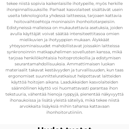
tekee niistä sopivia kaikenlaisille ihotypeille, myös herkille
ihonpinnallisuuksille. Parhaat kasvolaiteet sisältävät usein
useita teknologioita yhdessä laitteessa, tarjoaen kattavia
hoitovaihtoehtoja moninaisiin ihonhoitotarpeisiin.
Edistyneissä malleissa on mukautettavia asetuksia, joiden
avulla käyttäjät voivat säätää intensiteettitasoa omien
mielikuvien ja ihotyyppien mukaan. Älykkäät
yhteysominaisuudet mahdollistavat joissakin laitteissa
synkronoinnin matkapuhelimen sovellusten kanssa, mikä
tarjoaa henkilökohtaisia hoitoprotokollia ja edistymisen
seurantamahdollisuuksia. Ammattimaisen luokan
materiaalit takavat kestävyyden ja turvallisuuden, kun taas
ergonomiset suunnitteluratkaisut helpottavat laitteiden
käyttöä hoitojen aikana. Laadukkaiden kasvolaiteiden
säännöllinen käyttö voi huomattavasti parantaa ihon
tekstuuria, vähentää hienoja ryppyjä, pienentää näkyvyyttä
ihonaukoissa ja lisätä yleistä säteilyä, mikä tekee niistä
arvokkaita lisäyksiä mihin tahansa kattavaan
ihonhoitorutiiniin.