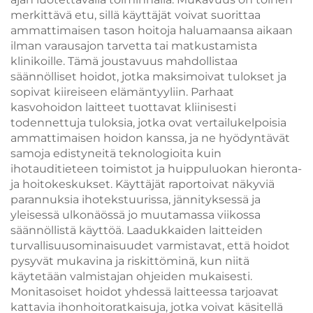
merkittävä etu, sillä käyttäjät voivat suorittaa
ammattimaisen tason hoitoja haluamaansa aikaan
ilman varausajon tarvetta tai matkustamista
klinikoille. Tämä joustavuus mahdollistaa
säännölliset hoidot, jotka maksimoivat tulokset ja
sopivat kiireiseen elämäntyyliin. Parhaat
kasvohoidon laitteet tuottavat kliinisesti
todennettuja tuloksia, jotka ovat vertailukelpoisia
ammattimaisen hoidon kanssa, ja ne hyödyntävät
samoja edistyneitä teknologioita kuin
ihotauditieteen toimistot ja huippuluokan hieronta-
ja hoitokeskukset. Käyttäjät raportoivat näkyviä
parannuksia ihotekstuurissa, jännityksessä ja
yleisessä ulkonäössä jo muutamassa viikossa
säännöllistä käyttöä. Laadukkaiden laitteiden
turvallisuusominaisuudet varmistavat, että hoidot
pysyvät mukavina ja riskittöminä, kun niitä
käytetään valmistajan ohjeiden mukaisesti.
Monitasoiset hoidot yhdessä laitteessa tarjoavat
kattavia ihonhoitoratkaisuja, jotka voivat käsitellä