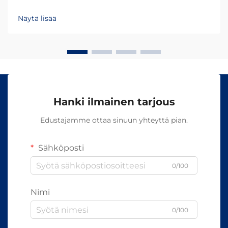
onnistumisen ja asiakastyytyväisyyden. Eri
aallonpituudet tunkeutuvat ihoon eri syvyyksiin ja
Näytä lisää
aiheuttavat erilaisia biologisia reaktioita, mikä tekee...
Hanki ilmainen tarjous
Edustajamme ottaa sinuun yhteyttä pian.
Sähköposti
0/100
Nimi
0/100