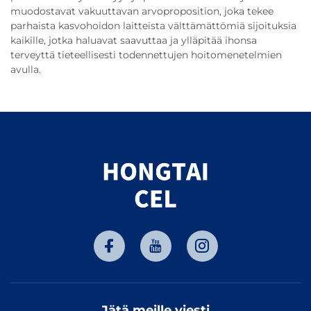
muodostavat vakuuttavan arvoproposition, joka tekee
parhaista kasvohoidon laitteista välttämättömiä sijoituksia
kaikille, jotka haluavat saavuttaa ja ylläpitää ihonsa
terveyttä tieteellisesti todennettujen hoitomenetelmien
avulla.
Jätä meille viesti