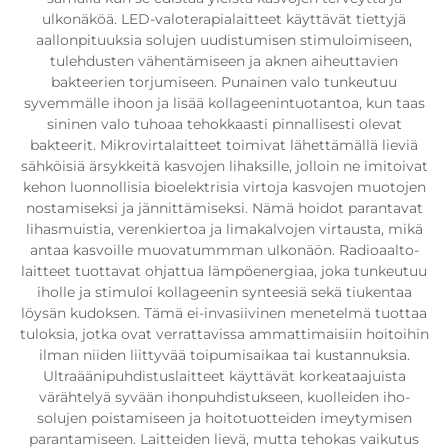
ulkonäköä. LED-valoterapialaitteet käyttävät tiettyjä
aallonpituuksia solujen uudistumisen stimuloimiseen,
tulehdusten vähentämiseen ja aknen aiheuttavien
bakteerien torjumiseen. Punainen valo tunkeutuu
syvemmälle ihoon ja lisää kollageenintuotantoa, kun taas
sininen valo tuhoaa tehokkaasti pinnallisesti olevat
bakteerit. Mikrovirtalaitteet toimivat lähettämällä lieviä
sähköisiä ärsykkeitä kasvojen lihaksille, jolloin ne imitoivat
kehon luonnollisia bioelektrisia virtoja kasvojen muotojen
nostamiseksi ja jännittämiseksi. Nämä hoidot parantavat
lihasmuistia, verenkiertoa ja limakalvojen virtausta, mikä
antaa kasvoille muovatummman ulkonäön. Radioaalto-
laitteet tuottavat ohjattua lämpöenergiaa, joka tunkeutuu
iholle ja stimuloi kollageenin synteesiä sekä tiukentaa
löysän kudoksen. Tämä ei-invasiivinen menetelmä tuottaa
tuloksia, jotka ovat verrattavissa ammattimaisiin hoitoihin
ilman niiden liittyvää toipumisaikaa tai kustannuksia.
Ultraäänipuhdistuslaitteet käyttävät korkeataajuista
värähtelyä syvään ihonpuhdistukseen, kuolleiden iho-
solujen poistamiseen ja hoitotuotteiden imeytymisen
parantamiseen. Laitteiden lievä, mutta tehokas vaikutus