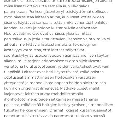
esimerkiksi televisiokatselun tai rentoutumisaikojen aikana,
mikä lisää tuottavuutta samalla kun ulkonäköä
parannetaan. Perheen jäsenten yhteiskäyttömahdollisuus
moninkertaistaa laitteen arvoa, kun useat kotitalouden
jäsenet käyttävät samaa laitetta, mikä vähentää henkilöä
kohden laskettuja hoidon kustannuksia entisestään.
Huoltovaatimukset ovat vähäisiä: yleensä riittää
perussiivous ja joskus tarvittavien lisäosien vaihto, mikä ei
aiheuta merkittäviä lisäkustannuksia. Teknologinen
kestävyys varmistaa, että laitteet säilyttävät
suorituskykynsä useiden vuosien ajan säännöllisen käytön
aikana, mikä tarjoaa erinomaisen tuoton sijoituksesta
verrattuna kulutustuotteisiin, joiden vaikutukset ovat vain
tilapäisiä. Laitteet ovat heti käytettävissä, mikä poistaa
odotusajat ammattimaisen hoitopaikan varauksen
yhteydessä ja mahdollistaa nopean hoidon aloittamisen,
kun ihon ongelmat ilmenevät. Matkakelpoiset mallit
laajentavat laitteen arvoa mahdollistamalla
ihonhoitotoimenpiteiden jatkamisen missä tahansa
paikassa, mikä estää hoitojen keskeytymisen ja mahdollisen
tulosten heikkenemisen. Dramatiikkaiset kustannussäästöt,
parantunut käytettävyys ja paremmat tulokset yhdessä