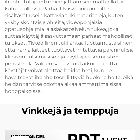
ihonhoitotapahtumien jatkamisen matkoilla tai
kotona ollessa. Parhaat kasvohoidon laitteet
sisältävät usein kattavia tukimateriaaleja, kuten
yksityiskohtaisia ohjeita, videopohjaisia
opetusohjelmia ja asiakaspalvelun tukea, joka
auttaa käyttäjiä saavuttamaan parhaat mahdolliset
tulokset. Tieteellinen tuki antaa luottamusta siihen,
että nämä laitteet tuottavat mitattavia parannuksia
kliinisen tutkimuksen ja käyttäjäkokemusten
perusteella. Välitön saatavuus tarkoittaa, että
käyttäjät voivat aloittaa hoidot heti, kun he
havaitsevat ihonhoitoon liittyviä huolenaiheita, eikä
heidän tarvitse odottaa aikaa ammattimaisissa
hoitopaikoissa.
Vinkkejä ja temppuja