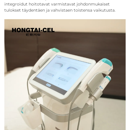
integroidut hoitotavat varmistavat johdonmukaiset
tulokset täydentäen ja vahvistaen toistensa vaikutusta.