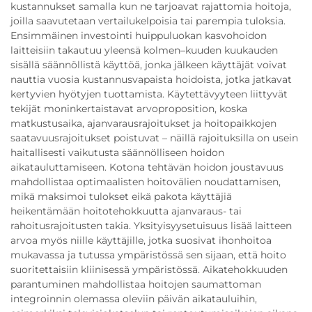
kustannukset samalla kun ne tarjoavat rajattomia hoitoja,
joilla saavutetaan vertailukelpoisia tai parempia tuloksia.
Ensimmäinen investointi huippuluokan kasvohoidon
laitteisiin takautuu yleensä kolmen–kuuden kuukauden
sisällä säännöllistä käyttöä, jonka jälkeen käyttäjät voivat
nauttia vuosia kustannusvapaista hoidoista, jotka jatkavat
kertyvien hyötyjen tuottamista. Käytettävyyteen liittyvät
tekijät moninkertaistavat arvoproposition, koska
matkustusaika, ajanvarausrajoitukset ja hoitopaikkojen
saatavuusrajoitukset poistuvat – näillä rajoituksilla on usein
haitallisesti vaikutusta säännölliseen hoidon
aikatauluttamiseen. Kotona tehtävän hoidon joustavuus
mahdollistaa optimaalisten hoitovälien noudattamisen,
mikä maksimoi tulokset eikä pakota käyttäjiä
heikentämään hoitotehokkuutta ajanvaraus- tai
rahoitusrajoitusten takia. Yksityisyysetuisuus lisää laitteen
arvoa myös niille käyttäjille, jotka suosivat ihonhoitoa
mukavassa ja tutussa ympäristössä sen sijaan, että hoito
suoritettaisiin kliinisessä ympäristössä. Aikatehokkuuden
parantuminen mahdollistaa hoitojen saumattoman
integroinnin olemassa oleviin päivän aikatauluihin,