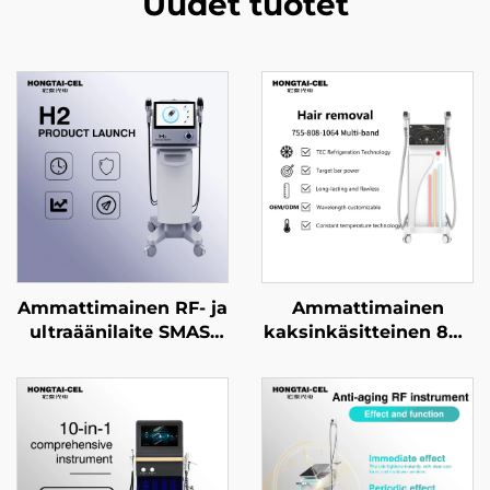
Uudet tuotet
Ammattimainen RF- ja
Ammattimainen
ultraäänilaite SMAS-
kaksinkäsitteinen 808
tason nostoon,
nm diodilaserin
ikääntymisen
karvanpoisto laite,
ehkäisyyn, ryppyjen
12×12 / 12×18 mm
poistoon, kasvojen
kohdealue kasvoille ja
kiristämiseen ja ihon
keholle, hieronta- ja
tiukentamiseen
kauneuslaitteisto