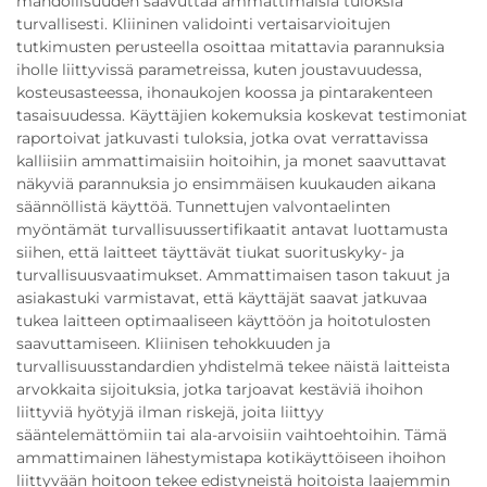
mahdollisuuden saavuttaa ammattimaisia tuloksia
turvallisesti. Kliininen validointi vertaisarvioitujen
tutkimusten perusteella osoittaa mitattavia parannuksia
iholle liittyvissä parametreissa, kuten joustavuudessa,
kosteusasteessa, ihonaukojen koossa ja pintarakenteen
tasaisuudessa. Käyttäjien kokemuksia koskevat testimoniat
raportoivat jatkuvasti tuloksia, jotka ovat verrattavissa
kalliisiin ammattimaisiin hoitoihin, ja monet saavuttavat
näkyviä parannuksia jo ensimmäisen kuukauden aikana
säännöllistä käyttöä. Tunnettujen valvontaelinten
myöntämät turvallisuussertifikaatit antavat luottamusta
siihen, että laitteet täyttävät tiukat suorituskyky- ja
turvallisuusvaatimukset. Ammattimaisen tason takuut ja
asiakastuki varmistavat, että käyttäjät saavat jatkuvaa
tukea laitteen optimaaliseen käyttöön ja hoitotulosten
saavuttamiseen. Kliinisen tehokkuuden ja
turvallisuusstandardien yhdistelmä tekee näistä laitteista
arvokkaita sijoituksia, jotka tarjoavat kestäviä ihoihon
liittyviä hyötyjä ilman riskejä, joita liittyy
sääntelemättömiin tai ala-arvoisiin vaihtoehtoihin. Tämä
ammattimainen lähestymistapa kotikäyttöiseen ihoihon
liittyvään hoitoon tekee edistyneistä hoitoista laajemmin