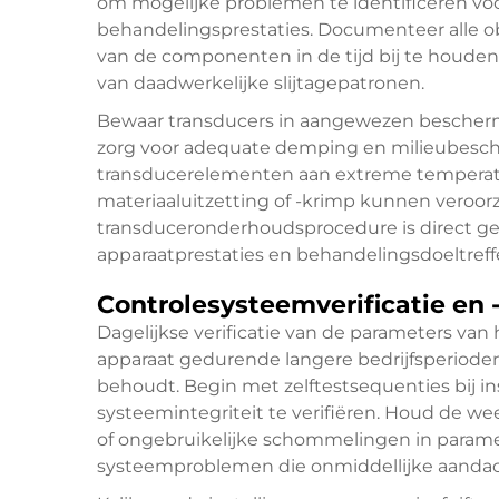
om mogelijke problemen te identificeren voo
behandelingsprestaties. Documenteer alle 
van de componenten in de tijd bij te houden
van daadwerkelijke slijtagepatronen.
Bewaar transducers in aangewezen bescherme
zorg voor adequate demping en milieubesche
transducerelementen aan extreme temperat
materiaaluitzetting of -krimp kunnen veroorz
transduceronderhoudsprocedure is direct ge
apparaatprestaties en behandelingsdoeltref
Controlesysteemverificatie en -
Dagelijkse verificatie van de parameters van
apparaat gedurende langere bedrijfsperioden
behoudt. Begin met zelftestsequenties bij i
systeemintegriteit te verifiëren. Houd de we
of ongebruikelijke schommelingen in parame
systeemproblemen die onmiddellijke aandac