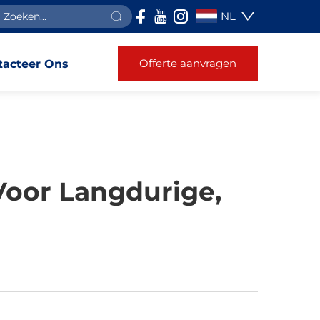
NL
Offerte aanvragen
tacteer Ons
oor Langdurige,