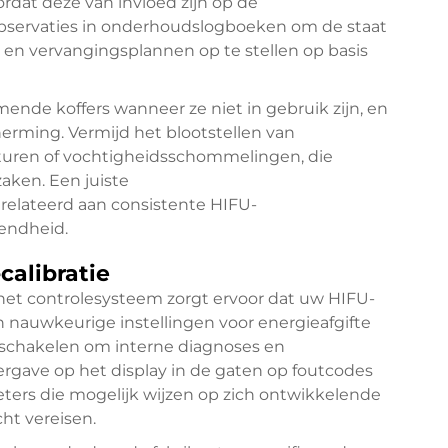
rdat deze van invloed zijn op de
observaties in onderhoudslogboeken om de staat
 en vervangingsplannen op te stellen op basis
nde koffers wanneer ze niet in gebruik zijn, en
rming. Vermijd het blootstellen van
uren of vochtigheidsschommelingen, die
aken. Een juiste
relateerd aan consistente HIFU-
fendheid.
calibratie
 het controlesysteem zorgt ervoor dat uw HIFU-
 nauwkeurige instellingen voor energieafgifte
nschakelen om interne diagnoses en
ergave op het display in de gaten op foutcodes
ters die mogelijk wijzen op zich ontwikkelende
ht vereisen.