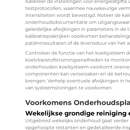
Kalibreer de instellingen voor energieafgifte
testprotocollen, waarmee nauwkeurige vermo
intensiteiten wordt bevestigd. Noteer de kali
onderhoudsdocumentatie om uitgangswaarden
geleidelijke afwijkingen in parameters in de t
kalibratiepraktijken voorkomen behandelings
patiëntresultaten of de levensduur van het a
Controleer de functie van het koelsysteem 
koelvloeistofstromingssnelheden te monitoren
onderhouden koelsysteem voorkomt oververh
componenten kan veroorzaken en de betrouw
brengen. Verhelp eventuele afwijkingen in h
van systeemstoringen te voorkomen.
Voorkomens Onderhoudspl
Wekelijkse grondige reiniging 
Uitgebreid wekelijks onderhoud gaat verder 
opgehoopte restanten en gedetailleerde in