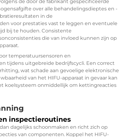
 volgens de door de fabrikant gespecificeerde
gensafgifte over alle behandelingsdieptes en -
bratieresultaten in de
 voor prestaties vast te leggen en eventuele
ijd bij te houden. Consistente
onconsistenties die van invloed kunnen zijn op
pparaat.
door temperatuursensoren en
 tijdens uitgebreide bedrijfscycli. Een correct
itting, wat schade aan gevoelige elektronische
baarheid van het HIFU-apparaat in gevaar kan
et koelsysteem onmiddellijk om kettingreacties
anning
en inspectieroutines
dan dagelijks schoonmaken en richt zich op
specties van componenten. Koppel het HIFU-