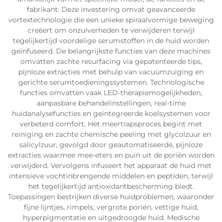
fabrikant. Deze investering omvat geavanceerde
vortextechnologie die een unieke spiraalvormige beweging
creëert om onzuiverheden te verwijderen terwijl
tegelijkertijd voordelige serumstoffen in de huid worden
geïnfuseerd. De belangrijkste functies van deze machines
omvatten zachte resurfacing via gepatenteerde tips,
pijnloze extracties met behulp van vacuümzuiging en
gerichte serumtoedieningssystemen. Technologische
functies omvatten vaak LED-therapiemogelijkheden,
aanpasbare behandelinstellingen, real-time
huidanalysefuncties en geïntegreerde koelsystemen voor
verbeterd comfort. Het meertrapsproces begint met
reiniging en zachte chemische peeling met glycolzuur en
salicylzuur, gevolgd door geautomatiseerde, pijnloze
extracties waarmee mee-eters en puin uit de poriën worden
verwijderd. Vervolgens infuseert het apparaat de huid met
intensieve vochtinbrengende middelen en peptiden, terwijl
het tegelijkertijd antioxidantbescherming biedt.
Toepassingen bestrijken diverse huidproblemen, waaronder
fijne lijntjes, rimpels, vergrote poriën, vettige huid,
hyperpigmentatie en uitgedroogde huid. Medische