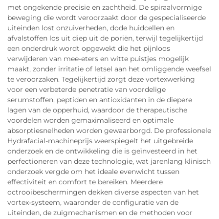
met ongekende precisie en zachtheid. De spiraalvormige
beweging die wordt veroorzaakt door de gespecialiseerde
uiteinden lost onzuiverheden, dode huidcellen en
afvalstoffen los uit diep uit de poriën, terwijl tegelijkertijd
een onderdruk wordt opgewekt die het pijnloos
verwijderen van mee-eters en witte puistjes mogelijk
maakt, zonder irritatie of letsel aan het omliggende weefsel
te veroorzaken. Tegelijkertijd zorgt deze vortexwerking
voor een verbeterde penetratie van voordelige
serumstoffen, peptiden en antioxidanten in de diepere
lagen van de opperhuid, waardoor de therapeutische
voordelen worden gemaximaliseerd en optimale
absorptiesnelheden worden gewaarborgd. De professionele
Hydrafacial-machineprijs weerspiegelt het uitgebreide
onderzoek en de ontwikkeling die is geïnvesteerd in het
perfectioneren van deze technologie, wat jarenlang klinisch
onderzoek vergde om het ideale evenwicht tussen
effectiviteit en comfort te bereiken. Meerdere
octrooibeschermingen dekken diverse aspecten van het
vortex-systeem, waaronder de configuratie van de
uiteinden, de zuigmechanismen en de methoden voor