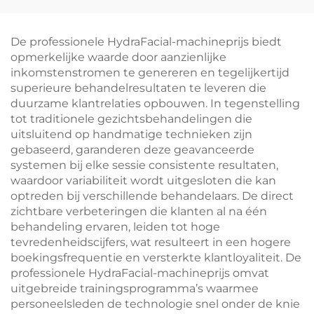
en lichaam ter
voor
bestrijding van
microdermabrasie,
veroudering,
gezichtsmachine,
De professionele HydraFacial-machineprijs biedt
rimpelverwijdering,
professioneel
opmerkelijke waarde door aanzienlijke
strakker maken van
inkomstenstromen te genereren en tegelijkertijd
de huid, lifting en
superieure behandelresultaten te leveren die
vormgeving –
duurzame klantrelaties opbouwen. In tegenstelling
schoonheidssalonapparatuur
tot traditionele gezichtsbehandelingen die
uitsluitend op handmatige technieken zijn
gebaseerd, garanderen deze geavanceerde
systemen bij elke sessie consistente resultaten,
waardoor variabiliteit wordt uitgesloten die kan
optreden bij verschillende behandelaars. De direct
zichtbare verbeteringen die klanten al na één
behandeling ervaren, leiden tot hoge
tevredenheidscijfers, wat resulteert in een hogere
boekingsfrequentie en versterkte klantloyaliteit. De
professionele HydraFacial-machineprijs omvat
uitgebreide trainingsprogramma’s waarmee
personeelsleden de technologie snel onder de knie