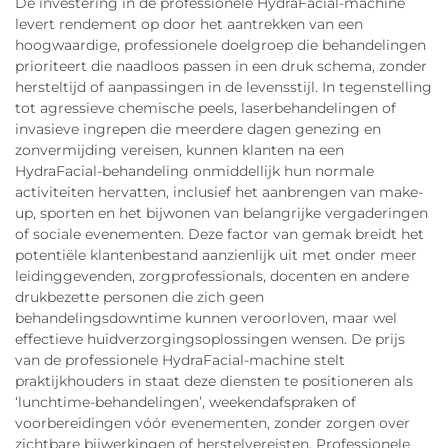
De investering in de professionele HydraFacial-machine
levert rendement op door het aantrekken van een
hoogwaardige, professionele doelgroep die behandelingen
prioriteert die naadloos passen in een druk schema, zonder
hersteltijd of aanpassingen in de levensstijl. In tegenstelling
tot agressieve chemische peels, laserbehandelingen of
invasieve ingrepen die meerdere dagen genezing en
zonvermijding vereisen, kunnen klanten na een
HydraFacial-behandeling onmiddellijk hun normale
activiteiten hervatten, inclusief het aanbrengen van make-
up, sporten en het bijwonen van belangrijke vergaderingen
of sociale evenementen. Deze factor van gemak breidt het
potentiële klantenbestand aanzienlijk uit met onder meer
leidinggevenden, zorgprofessionals, docenten en andere
drukbezette personen die zich geen
behandelingsdowntime kunnen veroorloven, maar wel
effectieve huidverzorgingsoplossingen wensen. De prijs
van de professionele HydraFacial-machine stelt
praktijkhouders in staat deze diensten te positioneren als
‘lunchtime-behandelingen’, weekendafspraken of
voorbereidingen vóór evenementen, zonder zorgen over
zichtbare bijwerkingen of herstelvereisten. Professionele