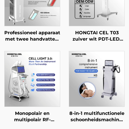
Professioneel apparaat
HONGTAI CEL T03
met twee handvatten,
zuiver wit PDT-LED-
2-in-1 NIR- en
lichttherapiemachine
roodlichttherapie, voor
met vier spectra
gezichts- en
(infrarood, rood, blauw
lichaamsverheldering,
en geel) voor
verjonging en
huidverjonging in de
schoonheidssalonapparatuur
schoonheidssalon
Monopolair en
8-in-1 multifunctionele
multipolair RF-
schoonheidsmachine,
apparaat voor gezicht
schoonheidsmachine