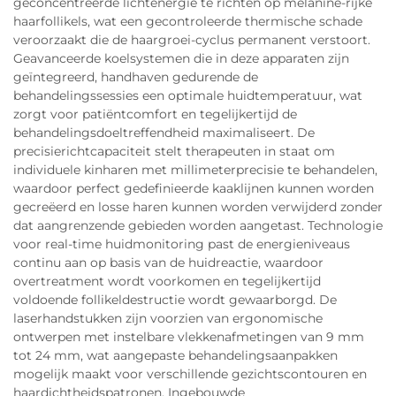
geconcentreerde lichtenergie te richten op melanine-rijke
haarfollikels, wat een gecontroleerde thermische schade
veroorzaakt die de haargroei-cyclus permanent verstoort.
Geavanceerde koelsystemen die in deze apparaten zijn
geïntegreerd, handhaven gedurende de
behandelingssessies een optimale huidtemperatuur, wat
zorgt voor patiëntcomfort en tegelijkertijd de
behandelingsdoeltreffendheid maximaliseert. De
precisierichtcapaciteit stelt therapeuten in staat om
individuele kinharen met millimeterprecisie te behandelen,
waardoor perfect gedefinieerde kaaklijnen kunnen worden
gecreëerd en losse haren kunnen worden verwijderd zonder
dat aangrenzende gebieden worden aangetast. Technologie
voor real-time huidmonitoring past de energieniveaus
continu aan op basis van de huidreactie, waardoor
overtreatment wordt voorkomen en tegelijkertijd
voldoende follikeldestructie wordt gewaarborgd. De
laserhandstukken zijn voorzien van ergonomische
ontwerpen met instelbare vlekkenafmetingen van 9 mm
tot 24 mm, wat aangepaste behandelingsaanpakken
mogelijk maakt voor verschillende gezichtscontouren en
haardichtheidspatronen. Ingebouwde