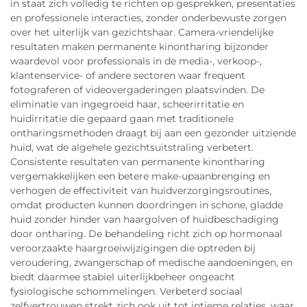
in staat zich volledig te richten op gesprekken, presentaties
en professionele interacties, zonder onderbewuste zorgen
over het uiterlijk van gezichtshaar. Camera-vriendelijke
resultaten maken permanente kinontharing bijzonder
waardevol voor professionals in de media-, verkoop-,
klantenservice- of andere sectoren waar frequent
fotograferen of videovergaderingen plaatsvinden. De
eliminatie van ingegroeid haar, scheerirritatie en
huidirritatie die gepaard gaan met traditionele
ontharingsmethoden draagt bij aan een gezonder uitziende
huid, wat de algehele gezichtsuitstraling verbetert.
Consistente resultaten van permanente kinontharing
vergemakkelijken een betere make-upaanbrenging en
verhogen de effectiviteit van huidverzorgingsroutines,
omdat producten kunnen doordringen in schone, gladde
huid zonder hinder van haargolven of huidbeschadiging
door ontharing. De behandeling richt zich op hormonaal
veroorzaakte haargroeiwijzigingen die optreden bij
veroudering, zwangerschap of medische aandoeningen, en
biedt daarmee stabiel uiterlijkbeheer ongeacht
fysiologische schommelingen. Verbeterd sociaal
zelfvertrouwen strekt zich ook uit tot intieme relaties, waar