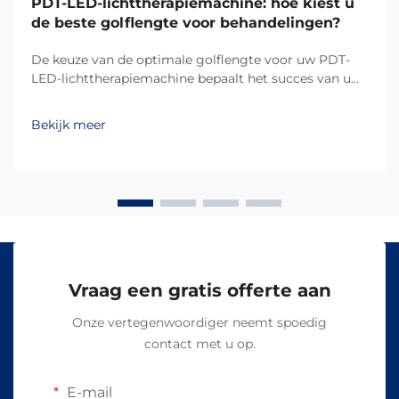
PDT-LED-lichttherapiemachine: hoe kiest u
de beste golflengte voor behandelingen?
De keuze van de optimale golflengte voor uw PDT-
LED-lichttherapiemachine bepaalt het succes van uw
behandelingsresultaten en de tevredenheid van uw
klanten. Verschillende golflengten dringen op
Bekijk meer
verschillende dieptes in de huid door en activeren
specifieke biologische reacties, waardoor...
Vraag een gratis offerte aan
Onze vertegenwoordiger neemt spoedig
contact met u op.
E-mail