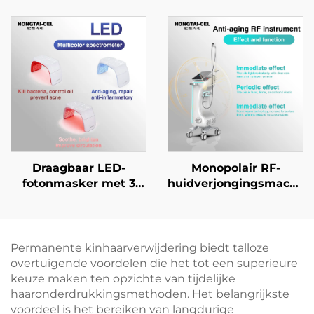
handvat, DPL en IPL,
2-in-1 NIR- en
voor huidverheldering,
roodlichttherapie, voor
ontharing en anti-
gezichts- en
aging, geschikt voor
lichaamsverheldering,
schoonheidssalons
verjonging en
schoonheidssalonappara
Draagbaar LED-
Monopolair RF-
fotonmasker met 3
huidverjongingsmachin
kleuren (312
voor diepe
lampkralen) voor
verwarming,
thuis- en
versteviging en
salongebruik: witter
rimpelverwijdering
Permanente kinhaarverwijdering biedt talloze
maken,
overtuigende voordelen die het tot een superieure
acnebeheersing en
keuze maken ten opzichte van tijdelijke
anti-agingherstel
haaronderdrukkingsmethoden. Het belangrijkste
voordeel is het bereiken van langdurige