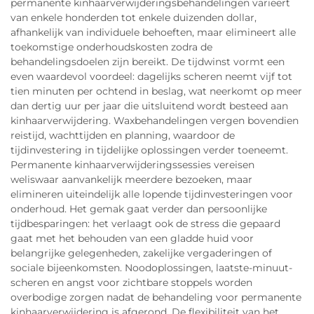
permanente kinhaarverwijderingsbehandelingen varieert
van enkele honderden tot enkele duizenden dollar,
afhankelijk van individuele behoeften, maar elimineert alle
toekomstige onderhoudskosten zodra de
behandelingsdoelen zijn bereikt. De tijdwinst vormt een
even waardevol voordeel: dagelijks scheren neemt vijf tot
tien minuten per ochtend in beslag, wat neerkomt op meer
dan dertig uur per jaar die uitsluitend wordt besteed aan
kinhaarverwijdering. Waxbehandelingen vergen bovendien
reistijd, wachttijden en planning, waardoor de
tijdinvestering in tijdelijke oplossingen verder toeneemt.
Permanente kinhaarverwijderingssessies vereisen
weliswaar aanvankelijk meerdere bezoeken, maar
elimineren uiteindelijk alle lopende tijdinvesteringen voor
onderhoud. Het gemak gaat verder dan persoonlijke
tijdbesparingen: het verlaagt ook de stress die gepaard
gaat met het behouden van een gladde huid voor
belangrijke gelegenheden, zakelijke vergaderingen of
sociale bijeenkomsten. Noodoplossingen, laatste-minuut-
scheren en angst voor zichtbare stoppels worden
overbodige zorgen nadat de behandeling voor permanente
kinhaarverwijdering is afgerond. De flexibiliteit van het