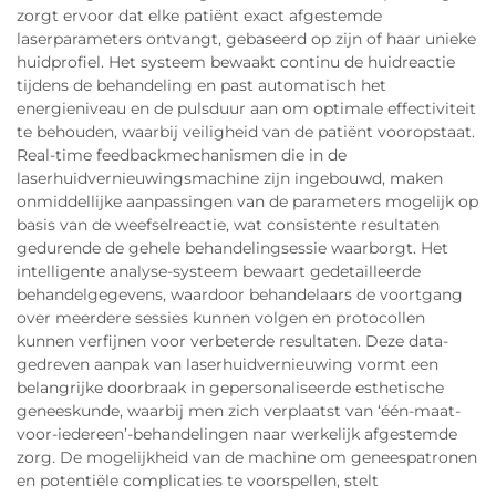
zorgt ervoor dat elke patiënt exact afgestemde
laserparameters ontvangt, gebaseerd op zijn of haar unieke
huidprofiel. Het systeem bewaakt continu de huidreactie
tijdens de behandeling en past automatisch het
energieniveau en de pulsduur aan om optimale effectiviteit
te behouden, waarbij veiligheid van de patiënt vooropstaat.
Real-time feedbackmechanismen die in de
laserhuidvernieuwingsmachine zijn ingebouwd, maken
onmiddellijke aanpassingen van de parameters mogelijk op
basis van de weefselreactie, wat consistente resultaten
gedurende de gehele behandelingsessie waarborgt. Het
intelligente analyse-systeem bewaart gedetailleerde
behandelgegevens, waardoor behandelaars de voortgang
over meerdere sessies kunnen volgen en protocollen
kunnen verfijnen voor verbeterde resultaten. Deze data-
gedreven aanpak van laserhuidvernieuwing vormt een
belangrijke doorbraak in gepersonaliseerde esthetische
geneeskunde, waarbij men zich verplaatst van ‘één-maat-
voor-iedereen’-behandelingen naar werkelijk afgestemde
zorg. De mogelijkheid van de machine om geneespatronen
en potentiële complicaties te voorspellen, stelt