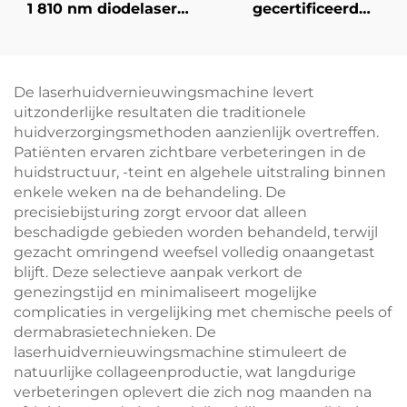
1 810 nm diodelaser
gecertificeerd
voor haarverwijdering,
schoonheidssalonhuidve
dubbele handgreep,
Hydra Peel +
6/12×12/12×24 mm vlek
gezichtsultrasoon +
voor gezicht, lichaam
zuurstofinjector +
De laserhuidvernieuwingsmachine levert
en
warm/koud hamertje
uitzonderlijke resultaten die traditionele
schoonheidssalonapparatuur,
voor de huid
huidverzorgingsmethoden aanzienlijk overtreffen.
aanpasbaar op 755,
Patiënten ervaren zichtbare verbeteringen in de
808 en 1064 nm
huidstructuur, -teint en algehele uitstraling binnen
enkele weken na de behandeling. De
precisiebijsturing zorgt ervoor dat alleen
beschadigde gebieden worden behandeld, terwijl
gezacht omringend weefsel volledig onaangetast
blijft. Deze selectieve aanpak verkort de
genezingstijd en minimaliseert mogelijke
complicaties in vergelijking met chemische peels of
dermabrasietechnieken. De
laserhuidvernieuwingsmachine stimuleert de
natuurlijke collageenproductie, wat langdurige
verbeteringen oplevert die zich nog maanden na