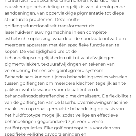
richten zich op specifieke chromoforen, waardoor een
nauwkeurige behandeling mogelijk is van uiteenlopende
aandoeningen, van oppervlakkige pigmentatie tot diepe
structurele problemen. Deze multi-
golflengtefunctionaliteit transformeert de
laserhuidvernieuwingsmachine in een complete
esthetische oplossing, waardoor de noodzaak ontvalt om
meerdere apparaten met één specifieke functie aan te
kopen. De veelzijdigheid breidt de
behandelingsmogelijkheden uit tot vaatafwijkingen,
pigmentvlekken, textuurafwijkingen en tekenen van
veroudering binnen één geïntegreerd systeem.
Behandelaars kunnen tijdens behandelingsessies wisselen
tussen golflengten om meerdere klachten tegelijk aan te
pakken, wat de waarde voor de patiënt en de
behandelingsdoeltreffendheid maximaliseert. De flexibiliteit
van de golflengten van de laserhuidvernieuwingsmachine
maakt een op maat gemaakte behandeling op basis van
het huidfototype mogelijk, zodat veilige en effectieve
behandelingen gegarandeerd zijn voor diverse
patiëntpopulaties. Elke golflengteoptie is voorzien van
specifieke veiligheidsvoorzieningen en