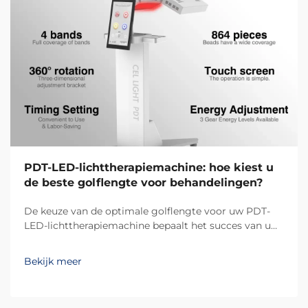
PDT-LED-lichttherapiemachine: hoe kiest u
de beste golflengte voor behandelingen?
De keuze van de optimale golflengte voor uw PDT-
LED-lichttherapiemachine bepaalt het succes van uw
behandelingsresultaten en de tevredenheid van uw
klanten. Verschillende golflengten dringen op
Bekijk meer
verschillende dieptes in de huid door en activeren
specifieke biologische reacties, waardoor...