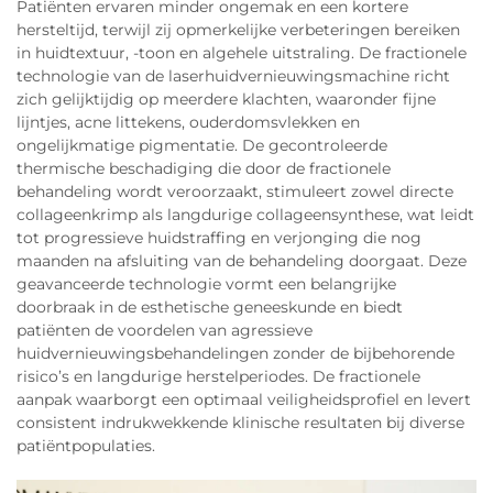
Patiënten ervaren minder ongemak en een kortere
hersteltijd, terwijl zij opmerkelijke verbeteringen bereiken
in huidtextuur, -toon en algehele uitstraling. De fractionele
technologie van de laserhuidvernieuwingsmachine richt
zich gelijktijdig op meerdere klachten, waaronder fijne
lijntjes, acne littekens, ouderdomsvlekken en
ongelijkmatige pigmentatie. De gecontroleerde
thermische beschadiging die door de fractionele
behandeling wordt veroorzaakt, stimuleert zowel directe
collageenkrimp als langdurige collageensynthese, wat leidt
tot progressieve huidstraffing en verjonging die nog
maanden na afsluiting van de behandeling doorgaat. Deze
geavanceerde technologie vormt een belangrijke
doorbraak in de esthetische geneeskunde en biedt
patiënten de voordelen van agressieve
huidvernieuwingsbehandelingen zonder de bijbehorende
risico’s en langdurige herstelperiodes. De fractionele
aanpak waarborgt een optimaal veiligheidsprofiel en levert
consistent indrukwekkende klinische resultaten bij diverse
patiëntpopulaties.