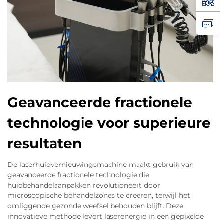
Geavanceerde fractionele
technologie voor superieure
resultaten
De laserhuidvernieuwingsmachine maakt gebruik van
geavanceerde fractionele technologie die
huidbehandelaanpakken revolutioneert door
microscopische behandelzones te creëren, terwijl het
omliggende gezonde weefsel behouden blijft. Deze
innovatieve methode levert laserenergie in een gepixelde