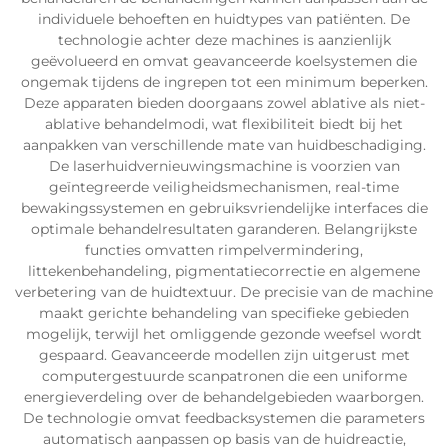
individuele behoeften en huidtypes van patiënten. De
technologie achter deze machines is aanzienlijk
geëvolueerd en omvat geavanceerde koelsystemen die
ongemak tijdens de ingrepen tot een minimum beperken.
Deze apparaten bieden doorgaans zowel ablative als niet-
ablative behandelmodi, wat flexibiliteit biedt bij het
aanpakken van verschillende mate van huidbeschadiging.
De laserhuidvernieuwingsmachine is voorzien van
geïntegreerde veiligheidsmechanismen, real-time
bewakingssystemen en gebruiksvriendelijke interfaces die
optimale behandelresultaten garanderen. Belangrijkste
functies omvatten rimpelvermindering,
littekenbehandeling, pigmentatiecorrectie en algemene
verbetering van de huidtextuur. De precisie van de machine
maakt gerichte behandeling van specifieke gebieden
mogelijk, terwijl het omliggende gezonde weefsel wordt
gespaard. Geavanceerde modellen zijn uitgerust met
computergestuurde scanpatronen die een uniforme
energieverdeling over de behandelgebieden waarborgen.
De technologie omvat feedbacksystemen die parameters
automatisch aanpassen op basis van de huidreactie,