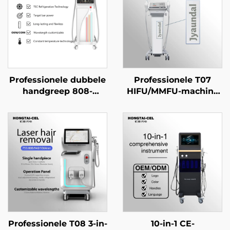
Professionele dubbele
Professionele T07
handgreep 808-
HIFU/MMFU-machine
diodelaser voor
voor lifting en strakker
haarverwijdering,
maken van gezicht en
12×12/12×18 mm vlek
lichaam, anti-aging en
voor gezicht, lichaam
rimpelverwijdering –
en
schoonheidssalonappara
schoonheidssalonapparatuur
Professionele T08 3-in-
10-in-1 CE-