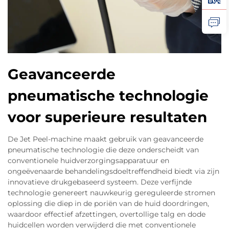
Geavanceerde
pneumatische technologie
voor superieure resultaten
De Jet Peel-machine maakt gebruik van geavanceerde
pneumatische technologie die deze onderscheidt van
conventionele huidverzorgingsapparatuur en
ongeëvenaarde behandelingsdoeltreffendheid biedt via zijn
innovatieve drukgebaseerd systeem. Deze verfijnde
technologie genereert nauwkeurig gereguleerde stromen
oplossing die diep in de poriën van de huid doordringen,
waardoor effectief afzettingen, overtollige talg en dode
huidcellen worden verwijderd die met conventionele