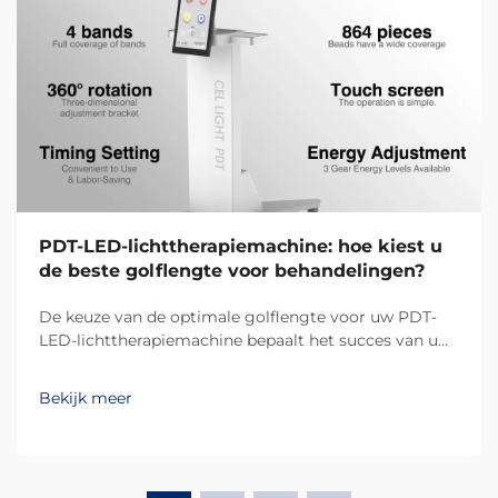
PDT-LED-lichttherapiemachine: hoe kiest u
de beste golflengte voor behandelingen?
De keuze van de optimale golflengte voor uw PDT-
LED-lichttherapiemachine bepaalt het succes van uw
behandelingsresultaten en de tevredenheid van uw
klanten. Verschillende golflengten dringen op
Bekijk meer
verschillende dieptes in de huid door en activeren
specifieke biologische reacties, waardoor...