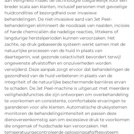
aan veiligheid maakt de technologie toegankelijk voor een
breder scala aan klanten, inclusief personen met gevoelige
huidcondities of bezorgdheid over invasieve
behandelingen. De niet-invasieve aard van Jet Peel-
behandelingen elimineert de noodzaak van naalden, incisies
of harde chemicaliën die nadelige reacties, littekens of
langdurige herstelperioden kunnen veroorzaken. Het
zachte, op druk gebaseerde systeem werkt samen met de
natuurlijke processen van de huid in plaats van
daartegenin, wat gezonde celactiviteit bevordert terwijl
ongewenste afvalstoffen en onzuiverheden worden
verwijderd. Deze aanpak zorgt ervoor dat behandelingen de
gezondheid van de huid verbeteren in plaats van de
integriteit of de natuurlijke beschermende barrières ervan
te schaden. De Jet Peel-machine is uitgerust met meerdere
veiligheidsfuncties die zijn ontworpen om overbehandeling
te voorkomen en consistente, comfortabele ervaringen te
garanderen voor alle klanten. Automatische druksystemen
monitoren de behandelingsintensiteit en passen deze
dienovereenkomstig aan om excessieve druk te voorkomen
die ongemak of huidschade kan veroorzaken. Het
temperatuurgecontroleerde oplossingsafgiftesysteem