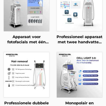
Apparaat voor
Professioneel apparaat
fotofacials met één
met twee handvatten
handvat, DPL en IPL,
voor IPL- en NIR-
voor huidverheldering,
lichttherapie, voor
ontharing en anti-
professionele
aging, geschikt voor
huidverheldering,
schoonheidssalons
verjonging en anti-
aging in
schoonheidssalons
Professionele dubbele
Monopolair en