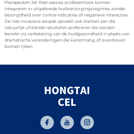
therapeuten Jet Peel-sessies probleemloos kunnen
integreren in uitgebreide huidverzorgingsregimes zonder
bezorgdheid over contra-indicaties of negatieve interacties.
De niet-invasieve aanpak spreekt ook klanten aan die
natuurlijk uitziende resultaten prefereren die worden
bereikt via verbetering van de huidgezondheid in plaats van
dramatische veranderingen die kunstmatig of overdreven
kunnen lijken.