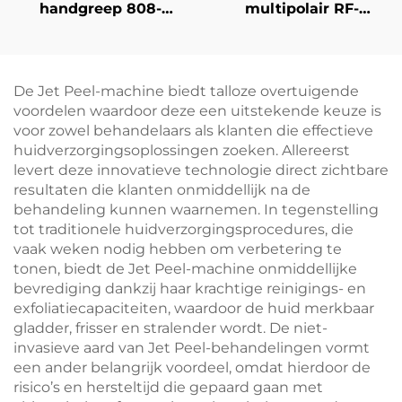
handgreep 808-
multipolair RF-
diodelaser voor
apparaat voor gezicht
haarverwijdering,
en lichaam ter
12×12/12×18 mm vlek
bestrijding van
voor gezicht, lichaam
veroudering,
De Jet Peel-machine biedt talloze overtuigende
en
rimpelverwijdering,
voordelen waardoor deze een uitstekende keuze is
schoonheidssalonapparatuur
strakker maken van
voor zowel behandelaars als klanten die effectieve
de huid, lifting en
huidverzorgingsoplossingen zoeken. Allereerst
vormgeving –
levert deze innovatieve technologie direct zichtbare
schoonheidssalonappara
resultaten die klanten onmiddellijk na de
behandeling kunnen waarnemen. In tegenstelling
tot traditionele huidverzorgingsprocedures, die
vaak weken nodig hebben om verbetering te
tonen, biedt de Jet Peel-machine onmiddellijke
bevrediging dankzij haar krachtige reinigings- en
exfoliatiecapaciteiten, waardoor de huid merkbaar
gladder, frisser en stralender wordt. De niet-
invasieve aard van Jet Peel-behandelingen vormt
een ander belangrijk voordeel, omdat hierdoor de
risico’s en hersteltijd die gepaard gaan met