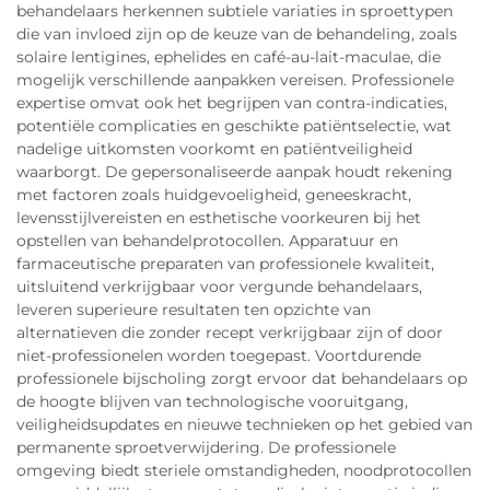
behandelaars herkennen subtiele variaties in sproettypen
die van invloed zijn op de keuze van de behandeling, zoals
solaire lentigines, ephelides en café-au-lait-maculae, die
mogelijk verschillende aanpakken vereisen. Professionele
expertise omvat ook het begrijpen van contra-indicaties,
potentiële complicaties en geschikte patiëntselectie, wat
nadelige uitkomsten voorkomt en patiëntveiligheid
waarborgt. De gepersonaliseerde aanpak houdt rekening
met factoren zoals huidgevoeligheid, geneeskracht,
levensstijlvereisten en esthetische voorkeuren bij het
opstellen van behandelprotocollen. Apparatuur en
farmaceutische preparaten van professionele kwaliteit,
uitsluitend verkrijgbaar voor vergunde behandelaars,
leveren superieure resultaten ten opzichte van
alternatieven die zonder recept verkrijgbaar zijn of door
niet-professionelen worden toegepast. Voortdurende
professionele bijscholing zorgt ervoor dat behandelaars op
de hoogte blijven van technologische vooruitgang,
veiligheidsupdates en nieuwe technieken op het gebied van
permanente sproetverwijdering. De professionele
omgeving biedt steriele omstandigheden, noodprotocollen