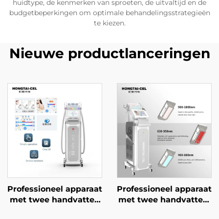
huidtype, de kenmerken van sproeten, de uitvaltijd en de
budgetbeperkingen om optimale behandelingsstrategieën
te kiezen.
Nieuwe productlanceringen
Professioneel apparaat
Professioneel apparaat
met twee handvatten
met twee handvatten,
voor IPL- en NIR-
2-in-1 NIR- en