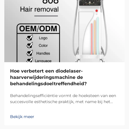
Hoe verbetert een diodelaser-
haarverwijderingsmachine de
behandelingsdoeltreffendheid?
Behandelingsefficiëntie vormt de hoeksteen van een
succesvolle esthetische praktijk, met name bij het
gebruik van geavanceerde diodelaser-
ontharingsystemen. De moderne diodelaser-
Bekijk meer
ontharings-technologie heeft fundamenteel
veranderd hoe therapeuten...