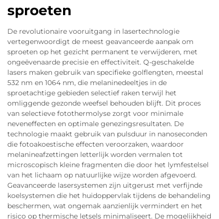
sproeten
De revolutionaire vooruitgang in lasertechnologie
vertegenwoordigt de meest geavanceerde aanpak om
sproeten op het gezicht permanent te verwijderen, met
ongeëvenaarde precisie en effectiviteit. Q-geschakelde
lasers maken gebruik van specifieke golflengten, meestal
532 nm en 1064 nm, die melaninedeeltjes in de
sproetachtige gebieden selectief raken terwijl het
omliggende gezonde weefsel behouden blijft. Dit proces
van selectieve fotothermolyse zorgt voor minimale
neveneffecten en optimale genezingsresultaten. De
technologie maakt gebruik van pulsduur in nanoseconden
die fotoakoestische effecten veroorzaken, waardoor
melanineafzettingen letterlijk worden vermalen tot
microscopisch kleine fragmenten die door het lymfestelsel
van het lichaam op natuurlijke wijze worden afgevoerd.
Geavanceerde lasersystemen zijn uitgerust met verfijnde
koelsystemen die het huidoppervlak tijdens de behandeling
beschermen, wat ongemak aanzienlijk vermindert en het
risico op thermische letsels minimaliseert. De mogelijkheid