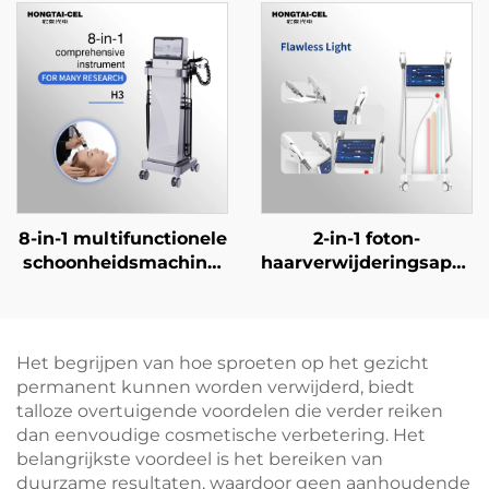
lichttherapie, voor
roodlichttherapie, voor
professionele
gezichts- en
huidverheldering,
lichaamsverheldering,
verjonging en anti-
verjonging en
aging in
schoonheidssalonappara
schoonheidssalons
8-in-1 multifunctionele
2-in-1 foton-
schoonheidsmachine,
haarverwijderingsappar
schoonheidsmachine
met 9-band IPL-
voor
fotogesichtsbehandelin
microdermabrasie,
voor huidverheldering,
gezichtsmachine,
geschikt voor gebruik
Het begrijpen van hoe sproeten op het gezicht
professioneel
in schoonheidssalons
permanent kunnen worden verwijderd, biedt
en klinieken
talloze overtuigende voordelen die verder reiken
dan eenvoudige cosmetische verbetering. Het
belangrijkste voordeel is het bereiken van
duurzame resultaten, waardoor geen aanhoudende