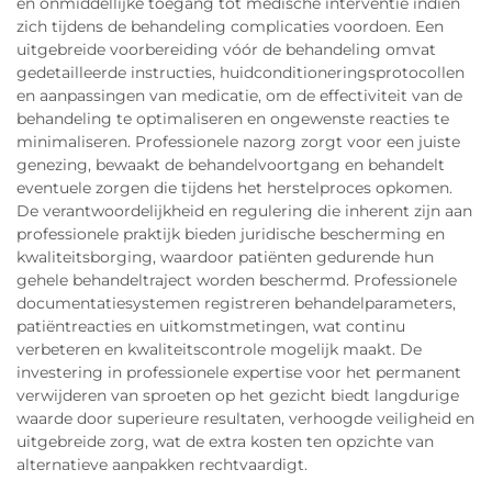
en onmiddellijke toegang tot medische interventie indien
zich tijdens de behandeling complicaties voordoen. Een
uitgebreide voorbereiding vóór de behandeling omvat
gedetailleerde instructies, huidconditioneringsprotocollen
en aanpassingen van medicatie, om de effectiviteit van de
behandeling te optimaliseren en ongewenste reacties te
minimaliseren. Professionele nazorg zorgt voor een juiste
genezing, bewaakt de behandelvoortgang en behandelt
eventuele zorgen die tijdens het herstelproces opkomen.
De verantwoordelijkheid en regulering die inherent zijn aan
professionele praktijk bieden juridische bescherming en
kwaliteitsborging, waardoor patiënten gedurende hun
gehele behandeltraject worden beschermd. Professionele
documentatiesystemen registreren behandelparameters,
patiëntreacties en uitkomstmetingen, wat continu
verbeteren en kwaliteitscontrole mogelijk maakt. De
investering in professionele expertise voor het permanent
verwijderen van sproeten op het gezicht biedt langdurige
waarde door superieure resultaten, verhoogde veiligheid en
uitgebreide zorg, wat de extra kosten ten opzichte van
alternatieve aanpakken rechtvaardigt.