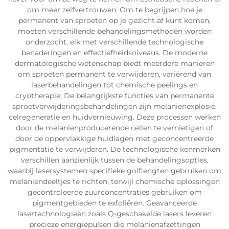
om meer zelfvertrouwen. Om te begrijpen hoe je
permanent van sproeten op je gezicht af kunt komen,
moeten verschillende behandelingsmethoden worden
onderzocht, elk met verschillende technologische
benaderingen en effectiefheidsniveaus. De moderne
dermatologische wetenschap biedt meerdere manieren
om sproeten permanent te verwijderen, variërend van
laserbehandelingen tot chemische peelings en
cryotherapie. De belangrijkste functies van permanente
sproetverwijderingsbehandelingen zijn melanienexplosie,
celregeneratie en huidvernieuwing. Deze processen werken
door de melanienproducerende cellen te vernietigen of
door de oppervlakkige huidlagen met geconcentreerde
pigmentatie te verwijderen. De technologische kenmerken
verschillen aanzienlijk tussen de behandelingsopties,
waarbij lasersystemen specifieke golflengten gebruiken om
melaniendeeltjes te richten, terwijl chemische oplossingen
gecontroleerde zuurconcentraties gebruiken om
pigmentgebieden te exfoliëren. Geavanceerde
lasertechnologieën zoals Q-geschakelde lasers leveren
precieze energiepulsen die melanienafzettingen