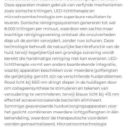
Deze apparaten maken gebruik van verfijnde mechanismen
zoals sonische trillingen, LED-lichttherapie en
microstroomtechnologie om superieure resultaten te
leveren. Sonische reinigingssystemen genereren tot wel
8.000 trillingen per minuut, waardoor een zachte maar
krachtige reinigingswerking ontstaat die onzuiverheden
diep uit de poriën verwijdert, zonder ruw schuren. Deze
technologie behoudt de natuurlijke barrièrefunctie van de
huid, terwijl tegelijkertijd een grondige zuivering wordt
bereikt die handmatige reiniging niet kan evenaren. LED-
lichttherapie vormt een andere baanbrekende integratie,
waarbij apparaten beschikken over meerdere golflengten
die gelijktijdig gericht zijn op verschillende huidproblemen.
Rood licht bij 660 nm dringt dieper in de huidlagen door
om collageensynthese te stimuleren en tekenen van
veroudering te verminderen, terwijl blauw licht bij 415 nm
effectief acneveroorzakende bacteriën elimineert.
Sommige geavanceerde huidverzorgingsapparaten voor
het gezicht combineren meerdere lichtgolflengten in één
behandeling, waardoor de therapeutische voordelen
worden gemaximaliseerd. Microstroomtechnologie