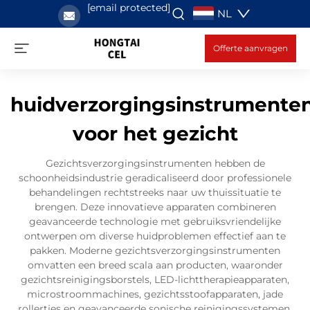
[email protected]
NL
Offerte aanvragen
huidverzorgingsinstrumente
voor het gezicht
Gezichtsverzorgingsinstrumenten hebben de
schoonheidsindustrie geradicaliseerd door professionele
behandelingen rechtstreeks naar uw thuissituatie te
brengen. Deze innovatieve apparaten combineren
geavanceerde technologie met gebruiksvriendelijke
ontwerpen om diverse huidproblemen effectief aan te
pakken. Moderne gezichtsverzorgingsinstrumenten
omvatten een breed scala aan producten, waaronder
gezichtsreinigingsborstels, LED-lichttherapieapparaten,
microstroommachines, gezichtsstoofapparaten, jade
rollertjes en geavanceerde sonische reinigingssystemen.