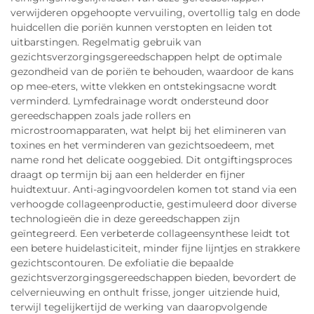
verwijderen opgehoopte vervuiling, overtollig talg en dode
huidcellen die poriën kunnen verstopten en leiden tot
uitbarstingen. Regelmatig gebruik van
gezichtsverzorgingsgereedschappen helpt de optimale
gezondheid van de poriën te behouden, waardoor de kans
op mee-eters, witte vlekken en ontstekingsacne wordt
verminderd. Lymfedrainage wordt ondersteund door
gereedschappen zoals jade rollers en
microstroomapparaten, wat helpt bij het elimineren van
toxines en het verminderen van gezichtsoedeem, met
name rond het delicate ooggebied. Dit ontgiftingsproces
draagt op termijn bij aan een helderder en fijner
huidtextuur. Anti-agingvoordelen komen tot stand via een
verhoogde collageenproductie, gestimuleerd door diverse
technologieën die in deze gereedschappen zijn
geïntegreerd. Een verbeterde collageensynthese leidt tot
een betere huidelasticiteit, minder fijne lijntjes en strakkere
gezichtscontouren. De exfoliatie die bepaalde
gezichtsverzorgingsgereedschappen bieden, bevordert de
celvernieuwing en onthult frisse, jonger uitziende huid,
terwijl tegelijkertijd de werking van daaropvolgende