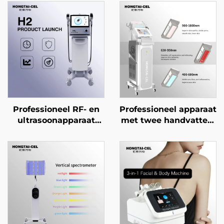
Professioneel RF- en
Professioneel apparaat
ultrasoonapparaat
met twee handvatten,
voor SMAS-lifting, anti-
2-in-1 NIR- en
aging,
roodlichttherapie, voor
rimpelverwijdering,
gezichts- en
aanspanning van het
lichaamsverheldering,
gezicht en
verjonging en
versteviging van de
schoonheidssalonappara
huid