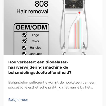
Hoe verbetert een diodelaser-
haarverwijderingsmachine de
behandelingsdoeltreffendheid?
Behandelingsefficiëntie vormt de hoeksteen van een
succesvolle esthetische praktijk, met name bij het
gebruik van geavanceerde diodelaser-
ontharingsystemen. De moderne diodelaser-
Bekijk meer
ontharings-technologie heeft fundamenteel