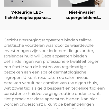
7-kleurige LED-
Niet-invasief
lichttherapieapparaat
supergeleidend
gericht op
gezichtsapparaat voor
acnebehandeling,
zachte
verjonging van het
keratinevernieuwing
gezichtsgezicht en
en huidverjonging
Gezichtsverzorgingsapparaten bieden talloze
witter maken van de
praktische voordelen waardoor ze waardevolle
huid voor
investeringen zijn voor iedereen die gezonder,
professioneel gebruik
stralender huid wil. Deze apparaten bieden
behandelingen van professionele kwaliteit tegen
een fractie van de kosten van regelmatige
bezoeken aan een spa of dermatologische
ingrepen. U kunt resultaten op salonniveau
bereiken vanuit het comfort van uw eigen thuis,
wat zowel tijd als geld bespaart en tegelijkertijd een
consistente huidverzorgingsroutine ondersteunt.
Het gemak dat deze apparaten bieden, kan niet
worden onderschat: u kunt de behandelingen