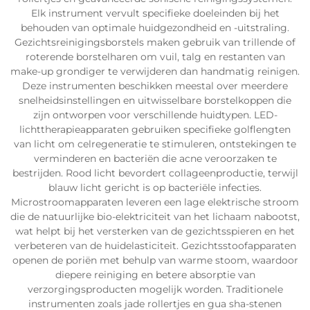
Elk instrument vervult specifieke doeleinden bij het
behouden van optimale huidgezondheid en -uitstraling.
Gezichtsreinigingsborstels maken gebruik van trillende of
roterende borstelharen om vuil, talg en restanten van
make-up grondiger te verwijderen dan handmatig reinigen.
Deze instrumenten beschikken meestal over meerdere
snelheidsinstellingen en uitwisselbare borstelkoppen die
zijn ontworpen voor verschillende huidtypen. LED-
lichttherapieapparaten gebruiken specifieke golflengten
van licht om celregeneratie te stimuleren, ontstekingen te
verminderen en bacteriën die acne veroorzaken te
bestrijden. Rood licht bevordert collageenproductie, terwijl
blauw licht gericht is op bacteriële infecties.
Microstroomapparaten leveren een lage elektrische stroom
die de natuurlijke bio-elektriciteit van het lichaam nabootst,
wat helpt bij het versterken van de gezichtsspieren en het
verbeteren van de huidelasticiteit. Gezichtsstoofapparaten
openen de poriën met behulp van warme stoom, waardoor
diepere reiniging en betere absorptie van
verzorgingsproducten mogelijk worden. Traditionele
instrumenten zoals jade rollertjes en gua sha-stenen