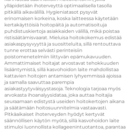
ylläpidetään ihoterveyttä optimaalisella tasolla
pitkällä aikavälillä. Hygieniatasot pysyvät
erinomaisen korkeina, koska laitteessa käytetään
kertakäyttöisiä hoitopäitä ja automatisoituja
puhdistuskiertoja asiakkaiden välillä, mikä poistaa
ristisäätämisvaarat. Mieluisa hoitokokemus edistää
asiakaspysyvyyttä ja suositteluita, sillä rentouttava
tunne erottaa selvästi perinteisiin
poistomenetelmiin liittyvän epämukavuuden.
Ammattimaiset hoitajat arvostavat tehokkuuden
lisääntymistä, sillä kasvohoidon laite mahdollistaa
kattavien hoitojen antamisen lyhyemmissä ajoissa
ja samalla saavuttaa parempia
asiakastyytyväisyystasoja. Teknologia tarjoaa myös
arvokasta ihoanalyysidataa, joka auttaa hoitajia
seuraamaan edistystä useiden hoitokertojen aikana
ja säätämään hoitosuunnitelmia vastaavasti.
Pitkäaikaiset ihoterveyden hyödyt kertyvät
säännöllisen käytön myötä, sillä kasvohoidon laite
stimuloi luonnollista kollageenintuotantoa, parantaa