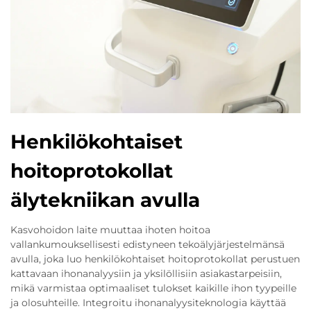
Henkilökohtaiset
hoitoprotokollat
älytekniikan avulla
Kasvohoidon laite muuttaa ihoten hoitoa
vallankumouksellisesti edistyneen tekoälyjärjestelmänsä
avulla, joka luo henkilökohtaiset hoitoprotokollat perustuen
kattavaan ihonanalyysiin ja yksilöllisiin asiakastarpeisiin,
mikä varmistaa optimaaliset tulokset kaikille ihon tyypeille
ja olosuhteille. Integroitu ihonanalyysiteknologia käyttää