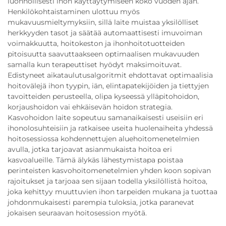
luonnollisesti ihon käyttäytymiseen koko vuoden ajan.
Henkilökohtaistaminen ulottuu myös
mukavuusmieltymyksiin, sillä laite muistaa yksilölliset
herkkyyden tasot ja säätää automaattisesti imuvoiman
voimakkuutta, hoitokeston ja ihonhoitotuotteiden
pitoisuutta saavuttaakseen optimaalisen mukavuuden
samalla kun terapeuttiset hyödyt maksimoituvat.
Edistyneet aikataulutusalgoritmit ehdottavat optimaalisia
hoitovälejä ihon tyypin, iän, elintapatekijöiden ja tiettyjen
tavoitteiden perusteella, olipa kyseessä ylläpitohoidon,
korjaushoidon vai ehkäisevän hoidon strategia.
Kasvohoidon laite sopeutuu samanaikaisesti useisiin eri
ihonolosuhteisiin ja ratkaisee useita huolenaiheita yhdessä
hoitosessiossa kohdennettujen aluehoitomenetelmien
avulla, jotka tarjoavat asianmukaista hoitoa eri
kasvoalueille. Tämä älykäs lähestymistapa poistaa
perinteisten kasvohoitomenetelmien yhden koon sopivan
rajoitukset ja tarjoaa sen sijaan todella yksilöllistä hoitoa,
joka kehittyy muuttuvien ihon tarpeiden mukana ja tuottaa
johdonmukaisesti parempia tuloksia, jotka paranevat
jokaisen seuraavan hoitosession myötä.