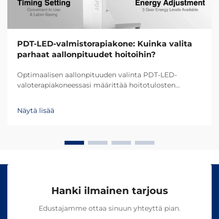
PDT-LED-valmistorapiakone: Kuinka valita
parhaat aallonpituudet hoitoihin?
Optimaalisen aallonpituuden valinta PDT-LED-
valoterapiakoneessasi määrittää hoitotulosten
onnistumisen ja asiakastyytyväisyyden. Eri
aallonpituudet tunkeutuvat ihoon eri syvyyksiin ja
Näytä lisää
aiheuttavat erilaisia biologisia reaktioita, mikä tekee...
Hanki ilmainen tarjous
Edustajamme ottaa sinuun yhteyttä pian.