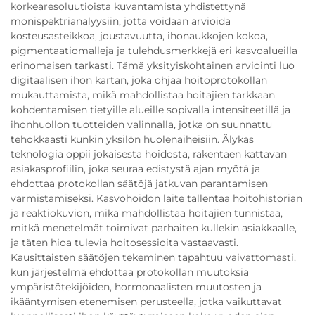
korkearesoluutioista kuvantamista yhdistettynä
monispektrianalyysiin, jotta voidaan arvioida
kosteusasteikkoa, joustavuutta, ihonaukkojen kokoa,
pigmentaatiomalleja ja tulehdusmerkkejä eri kasvoalueilla
erinomaisen tarkasti. Tämä yksityiskohtainen arviointi luo
digitaalisen ihon kartan, joka ohjaa hoitoprotokollan
mukauttamista, mikä mahdollistaa hoitajien tarkkaan
kohdentamisen tietyille alueille sopivalla intensiteetillä ja
ihonhuollon tuotteiden valinnalla, jotka on suunnattu
tehokkaasti kunkin yksilön huolenaiheisiin. Älykäs
teknologia oppii jokaisesta hoidosta, rakentaen kattavan
asiakasprofiilin, joka seuraa edistystä ajan myötä ja
ehdottaa protokollan säätöjä jatkuvan parantamisen
varmistamiseksi. Kasvohoidon laite tallentaa hoitohistorian
ja reaktiokuvion, mikä mahdollistaa hoitajien tunnistaa,
mitkä menetelmät toimivat parhaiten kullekin asiakkaalle,
ja täten hioa tulevia hoitosessioita vastaavasti.
Kausittaisten säätöjen tekeminen tapahtuu vaivattomasti,
kun järjestelmä ehdottaa protokollan muutoksia
ympäristötekijöiden, hormonaalisten muutosten ja
ikääntymisen etenemisen perusteella, jotka vaikuttavat