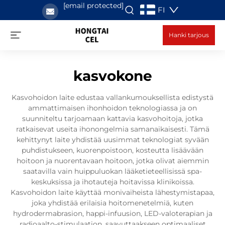
[email protected]
FI
Hanki tarjous
kasvokone
Kasvohoidon laite edustaa vallankumouksellista edistystä
ammattimaisen ihonhoidon teknologiassa ja on
suunniteltu tarjoamaan kattavia kasvohoitoja, jotka
ratkaisevat useita ihonongelmia samanaikaisesti. Tämä
kehittynyt laite yhdistää uusimmat teknologiat syvään
puhdistukseen, kuorenpoistoon, kosteutta lisäävään
hoitoon ja nuorentavaan hoitoon, jotka olivat aiemmin
saatavilla vain huippuluokan lääketieteellisissä spa-
keskuksissa ja ihotauteja hoitavissa klinikoissa.
Kasvohoidon laite käyttää monivaiheista lähestymistapaa,
joka yhdistää erilaisia hoitomenetelmiä, kuten
hydrodermabrasion, happi-infuusion, LED-valoterapian ja
radioaalto-stimulaation, saavuttaakseen optimaaliset