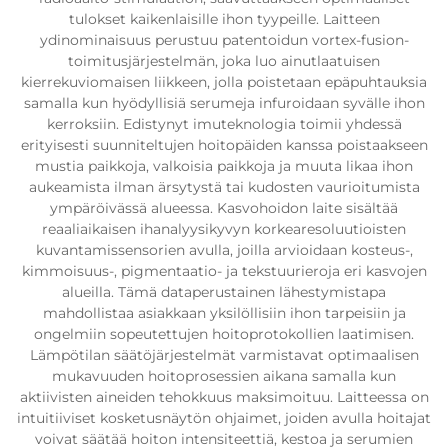
tulokset kaikenlaisille ihon tyypeille. Laitteen
ydinominaisuus perustuu patentoidun vortex-fusion-
toimitusjärjestelmän, joka luo ainutlaatuisen
kierrekuviomaisen liikkeen, jolla poistetaan epäpuhtauksia
samalla kun hyödyllisiä serumeja infuroidaan syvälle ihon
kerroksiin. Edistynyt imuteknologia toimii yhdessä
erityisesti suunniteltujen hoitopäiden kanssa poistaakseen
mustia paikkoja, valkoisia paikkoja ja muuta likaa ihon
aukeamista ilman ärsytystä tai kudosten vaurioitumista
ympäröivässä alueessa. Kasvohoidon laite sisältää
reaaliaikaisen ihanalyysikyvyn korkearesoluutioisten
kuvantamissensorien avulla, joilla arvioidaan kosteus-,
kimmoisuus-, pigmentaatio- ja tekstuurieroja eri kasvojen
alueilla. Tämä dataperustainen lähestymistapa
mahdollistaa asiakkaan yksilöllisiin ihon tarpeisiin ja
ongelmiin sopeutettujen hoitoprotokollien laatimisen.
Lämpötilan säätöjärjestelmät varmistavat optimaalisen
mukavuuden hoitoprosessien aikana samalla kun
aktiivisten aineiden tehokkuus maksimoituu. Laitteessa on
intuitiiviset kosketusnäytön ohjaimet, joiden avulla hoitajat
voivat säätää hoiton intensiteettiä, kestoa ja serumien