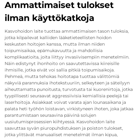
Ammattimaiset tulokset
ilman käyttökatkoja
Kasvohoidon laite tuottaa ammattimaisen tason tuloksia,
jotka kilpailevat kalliiden lääketieteellisten hoidon
keskusten hoitojen kanssa, mutta ilman niiden
toipumisaikaa, epämukavuutta ja mahdollisia
komplikaatioita, joita liittyy invasiivisempiin menetelmiin.
Näin edistynyt ihonhoito on saavutettavissa kiireisille
ihmisille, jotka eivät voi sallia pitkiä toipumisaikoja.
Pehmeä, mutta tehokas hoitotapa tuottaa välittömiä
näkyviä parannuksia ihotekstuuriin, selkeyteen ja säteilyyn
aiheuttamatta punoitusta, turvotusta tai kuorenirtoja, jotka
tyypillisesti seuraavat aggressiivisia kemiallisia peelejä tai
laserhoitoja. Asiakkaat voivat varata ajan lounasaikana ja
palata heti työhön loistavan, virkistyneen ihoten, joka jatkaa
parantumistaan seuraavina päivinä solujen
uusiutumisprosessien kiihtyessä. Kasvohoidon laite
saavuttaa syvän piuropuhdistuksen ja poiston tulokset,
jotka ylittävät manuaaliset menetelmät ilman kipua,