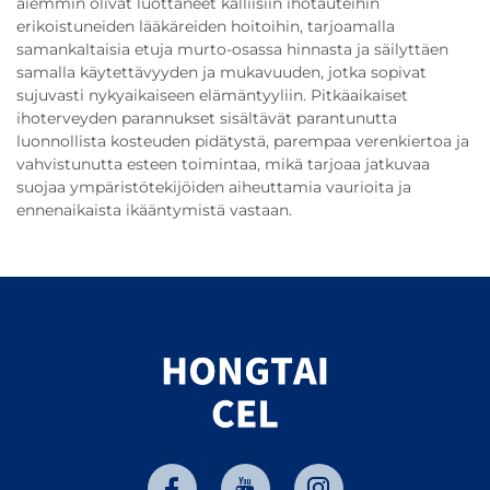
aiemmin olivat luottaneet kalliisiin ihotauteihin
erikoistuneiden lääkäreiden hoitoihin, tarjoamalla
samankaltaisia etuja murto-osassa hinnasta ja säilyttäen
samalla käytettävyyden ja mukavuuden, jotka sopivat
sujuvasti nykyaikaiseen elämäntyyliin. Pitkäaikaiset
ihoterveyden parannukset sisältävät parantunutta
luonnollista kosteuden pidätystä, parempaa verenkiertoa ja
vahvistunutta esteen toimintaa, mikä tarjoaa jatkuvaa
suojaa ympäristötekijöiden aiheuttamia vaurioita ja
ennenaikaista ikääntymistä vastaan.