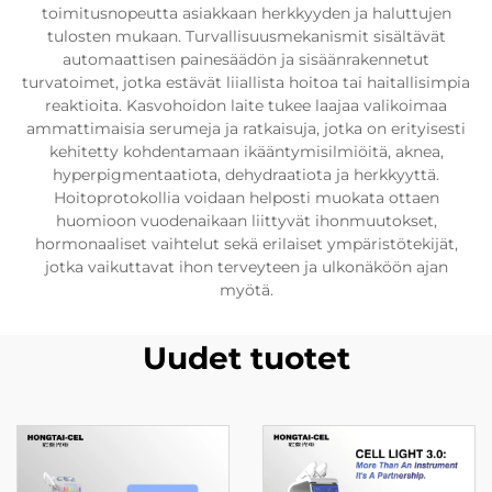
toimitusnopeutta asiakkaan herkkyyden ja haluttujen
tulosten mukaan. Turvallisuusmekanismit sisältävät
automaattisen painesäädön ja sisäänrakennetut
turvatoimet, jotka estävät liiallista hoitoa tai haitallisimpia
reaktioita. Kasvohoidon laite tukee laajaa valikoimaa
ammattimaisia serumeja ja ratkaisuja, jotka on erityisesti
kehitetty kohdentamaan ikääntymisilmiöitä, aknea,
hyperpigmentaatiota, dehydraatiota ja herkkyyttä.
Hoitoprotokollia voidaan helposti muokata ottaen
huomioon vuodenaikaan liittyvät ihonmuutokset,
hormonaaliset vaihtelut sekä erilaiset ympäristötekijät,
jotka vaikuttavat ihon terveyteen ja ulkonäköön ajan
myötä.
Uudet tuotet