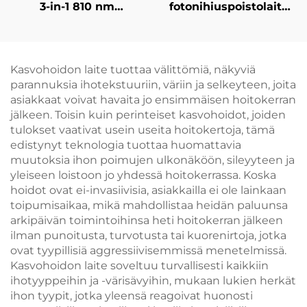
3-in-1 810 nm
fotonihiuspoistolaite,
diodilaserin
9:n kaistan IPL-
karvanpoistokone,
valokasvohoitolaitteet
kaksinkäsitteinen,
ihotumennukseen,
6/12×12 / 12×24 mm
käytettävä
Kasvohoidon laite tuottaa välittömiä, näkyviä
kohdealue kasvoille ja
kauneusparloureissa
parannuksia ihotekstuuriin, väriin ja selkeyteen, joita
keholle, hieronta- ja
ja klinikoissa
asiakkaat voivat havaita jo ensimmäisen hoitokerran
kauneuslaitteisto,
jälkeen. Toisin kuin perinteiset kasvohoidot, joiden
säädettävä 755, 808 ja
tulokset vaativat usein useita hoitokertoja, tämä
1064 nm -
edistynyt teknologia tuottaa huomattavia
aallonpituudella
muutoksia ihon poimujen ulkonäköön, sileyyteen ja
yleiseen loistoon jo yhdessä hoitokerrassa. Koska
hoidot ovat ei-invasiivisia, asiakkailla ei ole lainkaan
toipumisaikaa, mikä mahdollistaa heidän paluunsa
arkipäivän toimintoihinsa heti hoitokerran jälkeen
ilman punoitusta, turvotusta tai kuorenirtoja, jotka
ovat tyypillisiä aggressiivisemmissä menetelmissä.
Kasvohoidon laite soveltuu turvallisesti kaikkiin
ihotyyppeihin ja -värisävyihin, mukaan lukien herkät
ihon tyypit, jotka yleensä reagoivat huonosti