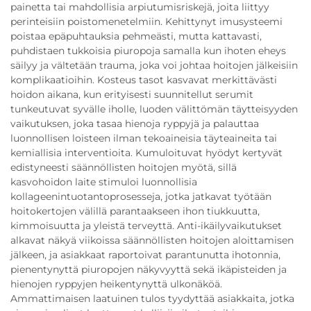
painetta tai mahdollisia arpiutumisriskejä, joita liittyy
perinteisiin poistomenetelmiin. Kehittynyt imusysteemi
poistaa epäpuhtauksia pehmeästi, mutta kattavasti,
puhdistaen tukkoisia piuropoja samalla kun ihoten eheys
säilyy ja vältetään trauma, joka voi johtaa hoitojen jälkeisiin
komplikaatioihin. Kosteus tasot kasvavat merkittävästi
hoidon aikana, kun erityisesti suunnitellut serumit
tunkeutuvat syvälle iholle, luoden välittömän täytteisyyden
vaikutuksen, joka tasaa hienoja ryppyjä ja palauttaa
luonnollisen loisteen ilman tekoaineisia täyteaineita tai
kemiallisia interventioita. Kumuloituvat hyödyt kertyvät
edistyneesti säännöllisten hoitojen myötä, sillä
kasvohoidon laite stimuloi luonnollisia
kollageenintuotantoprosesseja, jotka jatkavat työtään
hoitokertojen välillä parantaakseen ihon tiukkuutta,
kimmoisuutta ja yleistä terveyttä. Anti-ikäilyvaikutukset
alkavat näkyä viikoissa säännöllisten hoitojen aloittamisen
jälkeen, ja asiakkaat raportoivat parantunutta ihotonnia,
pienentynyttä piuropojen näkyvyyttä sekä ikäpisteiden ja
hienojen ryppyjen heikentynyttä ulkonäköä.
Ammattimaisen laatuinen tulos tyydyttää asiakkaita, jotka