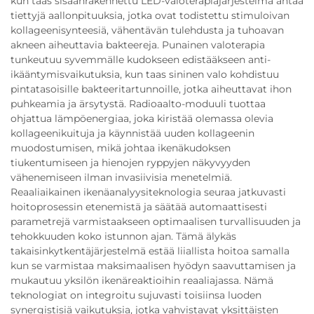
kun taas sisäänrakennettu LED-valoterapiajärjestelmä antaa
tiettyjä aallonpituuksia, jotka ovat todistettu stimuloivan
kollageenisynteesiä, vähentävän tulehdusta ja tuhoavan
akneen aiheuttavia bakteereja. Punainen valoterapia
tunkeutuu syvemmälle kudokseen edistääkseen anti-
ikääntymisvaikutuksia, kun taas sininen valo kohdistuu
pintatasoisille bakteeritartunnoille, jotka aiheuttavat ihon
puhkeamia ja ärsytystä. Radioaalto-moduuli tuottaa
ohjattua lämpöenergiaa, joka kiristää olemassa olevia
kollageenikuituja ja käynnistää uuden kollageenin
muodostumisen, mikä johtaa ikenäkudoksen
tiukentumiseen ja hienojen ryppyjen näkyvyyden
vähenemiseen ilman invasiivisia menetelmiä.
Reaaliaikainen ikenäanalyysiteknologia seuraa jatkuvasti
hoitoprosessin etenemistä ja säätää automaattisesti
parametrejä varmistaakseen optimaalisen turvallisuuden ja
tehokkuuden koko istunnon ajan. Tämä älykäs
takaisinkytkentäjärjestelmä estää liiallista hoitoa samalla
kun se varmistaa maksimaalisen hyödyn saavuttamisen ja
mukautuu yksilön ikenäreaktioihin reaaliajassa. Nämä
teknologiat on integroitu sujuvasti toisiinsa luoden
synergistisiä vaikutuksia, jotka vahvistavat yksittäisten