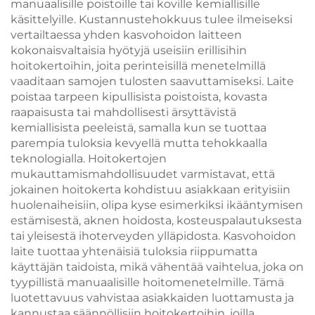
manuaalisille poistoille tai koville kemiallisille
käsittelyille. Kustannustehokkuus tulee ilmeiseksi
vertailtaessa yhden kasvohoidon laitteen
kokonaisvaltaisia hyötyjä useisiin erillisihin
hoitokertoihin, joita perinteisillä menetelmillä
vaaditaan samojen tulosten saavuttamiseksi. Laite
poistaa tarpeen kipullisista poistoista, kovasta
raapaisusta tai mahdollisesti ärsyttävistä
kemiallisista peeleistä, samalla kun se tuottaa
parempia tuloksia kevyellä mutta tehokkaalla
teknologialla. Hoitokertojen
mukauttamismahdollisuudet varmistavat, että
jokainen hoitokerta kohdistuu asiakkaan erityisiin
huolenaiheisiin, olipa kyse esimerkiksi ikääntymisen
estämisestä, aknen hoidosta, kosteuspalautuksesta
tai yleisestä ihoterveyden ylläpidosta. Kasvohoidon
laite tuottaa yhtenäisiä tuloksia riippumatta
käyttäjän taidoista, mikä vähentää vaihtelua, joka on
tyypillistä manuaalisille hoitomenetelmille. Tämä
luotettavuus vahvistaa asiakkaiden luottamusta ja
kannustaa säännöllisiin hoitokertoihin, joilla