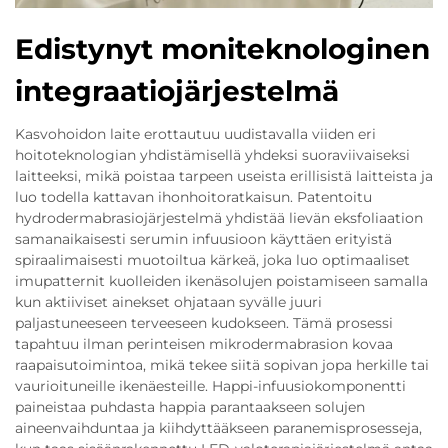
Edistynyt moniteknologinen
integraatiojärjestelmä
Kasvohoidon laite erottautuu uudistavalla viiden eri
hoitoteknologian yhdistämisellä yhdeksi suoraviivaiseksi
laitteeksi, mikä poistaa tarpeen useista erillisistä laitteista ja
luo todella kattavan ihonhoitoratkaisun. Patentoitu
hydrodermabrasiojärjestelmä yhdistää lievän eksfoliaation
samanaikaisesti serumin infuusioon käyttäen erityistä
spiraalimaisesti muotoiltua kärkeä, joka luo optimaaliset
imupatternit kuolleiden ikenäsolujen poistamiseen samalla
kun aktiiviset ainekset ohjataan syvälle juuri
paljastuneeseen terveeseen kudokseen. Tämä prosessi
tapahtuu ilman perinteisen mikrodermabrasion kovaa
raapaisutoimintoa, mikä tekee siitä sopivan jopa herkille tai
vaurioituneille ikenäesteille. Happi-infuusiokomponentti
paineistaa puhdasta happia parantaakseen solujen
aineenvaihduntaa ja kiihdyttääkseen paranemisprosesseja,