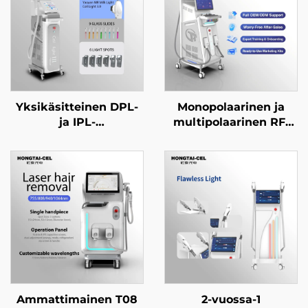
Yksikäsitteinen DPL-
Monopolaarinen ja
ja IPL-
multipolaarinen RF-
valohoitolaitteisto
kone kasvoille ja
ihovalkaisuun,
keholle: ikääntymisen
karvanpoistoon ja
estäminen, ryppyjen
ikääntymisen
poisto, ihon
estämiseen
kiristäminen,
kauneuslaitoksille
nostaminen ja
muokkaaminen,
hieronta- ja
kauneuslaitteisto
Ammattimainen T08
2-vuossa-1